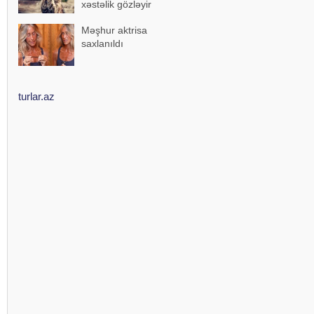
xəstəlik gözləyir
Məşhur aktrisa
saxlanıldı
turlar.az