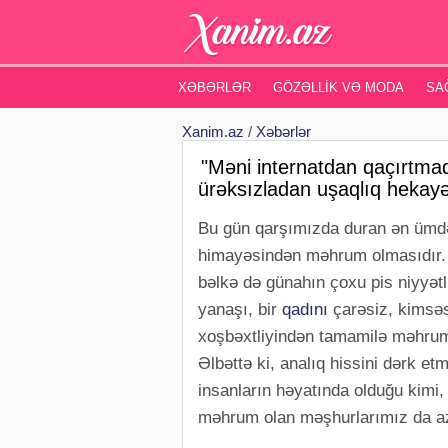
XƏBƏRLƏR
GÖZƏLLIK VƏ MODA
SA
Xanim.az
/
Xəbərlər
"Məni internatdan qaçırtmaq
ürəksızladan uşaqlıq heka
Bu gün qarşımızda duran ən ümdə 
himayəsindən məhrum olmasıdır. 
bəlkə də günahın çoxu pis niyyətl
yanaşı, bir
qadını
çarəsiz, kimsəs
xoşbəxtliyindən tamamilə məhrum o
Əlbəttə ki, analıq hissini dərk e
insanların həyatında olduğu kimi,
məhrum olan məşhurlarımız da az