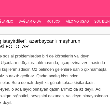
ĞLAMLIQ
SAĞLAM QIDA
MƏTBƏX
AILƏ VƏ UŞAQ
ŞOU BIZN
 istəyirdilər": azərbaycanlı məşhurun
yəsi FOTOLAR
sosial problemlərdən biri də körpələrin valideyn
Uşaqların küçələrə atılmasında, uşaq evinə verilməsində
i kişilərimizdədir. Öz belindən gələnlərə sahib çıxmamaqla
iz buraxıb gedirlər. Qadın analıq hissindən,
lur. Bu o demək deyil ki, günah təkcə kişilərdədir.
tməyən, o ada layiq olmayan qadınlarımız da az deyil. Adi
 xalqın rəğbətini, sevgisini qazanan, valideyn himayəsindən
 deyil.