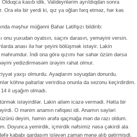
 Olduqca kasıb idik. Valideynlərim ayrıldıqdan sonra
. Ora elə bir yerdi ki, qız ya oğlan fərq etməz, hər kəs
ında məşhur müğənni Bahar Lətifqızı bildirib:
ası onu yuxudan oyatsın, saçını darasın, yeməyini versin.
anlarda anası ilə hər şeyini bölüşmək istəyir. Lakin
n məhrumdur. İndi ona görə qızımı hər səhər özüm dərsə
məyini yedizdirməsəm ürəyim rahat olmur.
ziyyət yaxşı olmurdu. Ayaqlarım soyuqdan donurdu.
imlər köhnə paltarlar verirdisə onunla da sezonu keçirdirdim.
 14 il uşağım olmadı.
türmək istəyirdilər. Lakin ailəm icazə vermədi. Hətta bir
əyirdi. O mənim anamın rəfiqəsi idi. Anamın səyləri
Düzünü deyim, həmin ərəfə qaçmağa mən də razı oldum.
im. Doyunca yemirdik, içmirdik nəfsimiz nəsə çəkirdi ala
k dəfə kababı qardaşım işləyən zaman mənə alıb gətirmişdi.