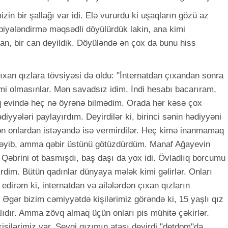
zin bir şallağı var idi. Elə vururdu ki uşaqların gözü az
ərbiyələndirmə məqsədli döyülürdük lakin, ana kimi
qan, bir can deyildik. Döyüləndə ən çox da bunu hiss
ıxan qızlara tövsiyəsi də oldu: "İnternatdan çıxandan sonra
i olmasınlar. Mən savadsız idim. İndi hesabı bacarıram,
 evində heç nə öyrənə bilmədim. Orada hər kəsə çox
iyyələri paylayırdım. Deyirdilər ki, birinci sənin hədiyyəni
ən onlardan istəyəndə isə vermirdilər. Heç kimə inanmamaq
məyib, amma qəbir üstünü götüzdürdüm. Manaf Ağayevin
. Qəbrini ot basmışdı, baş daşı da yox idi. Övladlıq borcumu
irdim. Bütün qadınlar dünyaya mələk kimi gəlirlər. Onları
u edirəm ki, internatdan və ailələrdən çıxan qızların
. Əgər bizim cəmiyyətdə kişilərimiz görəndə ki, 15 yaşlı qız
ıdır. Amma zövq almaq üçün onları pis mühitə çəkirlər.
işilərimiz var. Sevgi qızımın atası deyirdi "detdom"da