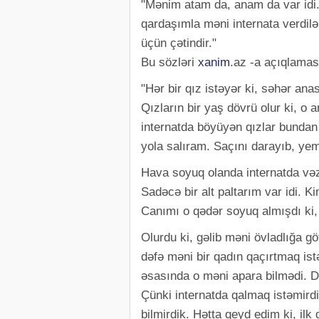
"Mənim atam da, anam da var idi.
qardaşımla məni internata verdilər
üçün çətindir."
Bu sözləri
xanim
.az -a açıqlamas
"Hər bir qız istəyər ki, səhər an
Qızların bir yaş dövrü olur ki, o 
internatda böyüyən qızlar bunda
yola salıram. Saçını darayıb, ye
Hava soyuq olanda internatda və
Sadəcə bir alt paltarım var idi. K
Canımı o qədər soyuq almışdı ki,
Olurdu ki, gəlib məni övladlığa gö
dəfə məni bir qadın qaçırtmaq ist
əsasında o məni apara bilmədi. 
Çünki internatda qalmaq istəmird
bilmirdik. Hətta qeyd edim ki, il