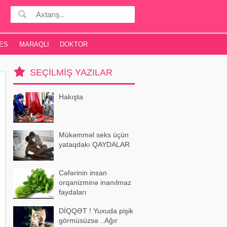
ES
MARAQLI
DOKTOR
SEÇILMIŞ YAZILAR
Hakışta
Mükəmməl seks üçün
yataqdakı QAYDALAR
Cəfərinin insan
orqanizminə inanılmaz
faydaları
DİQQƏT ! Yuxuda pişik
görmüsüzsə ..Ağır