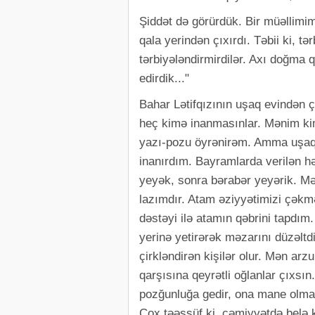
Şiddət də görürdük. Bir müəllimimi
qala yerindən çıxırdı. Təbii ki, t
tərbiyələndirmirdilər. Axı doğma 
edirdik..."
Bahar Lətifqızının uşaq evindən ç
heç kimə inanmasınlar. Mənim kim
yazı-pozu öyrənirəm. Amma uşaq
inanırdım. Bayramlarda verilən həd
yeyək, sonra bərabər yeyərik. M
lazımdır. Atam əziyyətimizi çək
dəstəyi ilə atamın qəbrini tapdım
yerinə yetirərək məzarını düzəltd
çirkləndirən kişilər olur. Mən arz
qarşısına qeyrətli oğlanlar çıxsın
pozğunluğa gedir, ona mane olmal
Çox təəssüf ki, cəmiyyətdə belə k