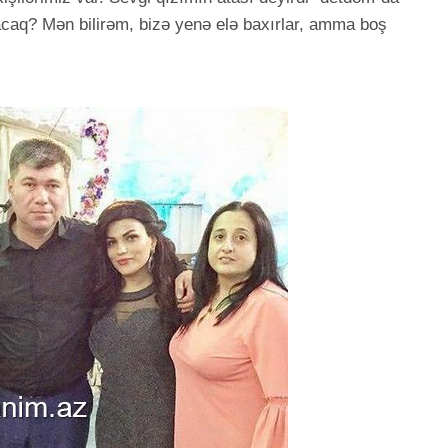
caq? Mən bilirəm, bizə yenə elə baxırlar, amma boş