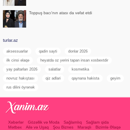
Toppuş bacı'nın atası da vəfat etdi
turlar.az
aksessuarlar
qadin sayti
donlar 2026
ilk cinsi əlaqə
heyatda oz yerini tapan insan xosbextdir
yay paltarları 2026
salatlar
kosmetika
novruz hakıştası
qiz adlari
qaynana hakista
geyim
rus dilini öyrənək
Xəbərlər
Gözəllik və Moda
Sağlamlıq
Sağlam qida
Mətbəx
Ailə və Uşaq
Şou Biznes
Maraqlı
Bizimlə Əlaqə