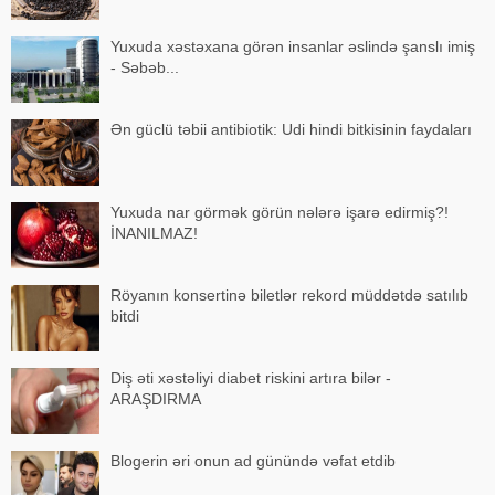
Yuxuda xəstəxana görən insanlar əslində şanslı imiş
- Səbəb...
Ən güclü təbii antibiotik: Udi hindi bitkisinin faydaları
Yuxuda nar görmək görün nələrə işarə edirmiş?!
İNANILMAZ!
Röyanın konsertinə biletlər rekord müddətdə satılıb
bitdi
Diş əti xəstəliyi diabet riskini artıra bilər -
ARAŞDIRMA
Blogerin əri onun ad günündə vəfat etdib