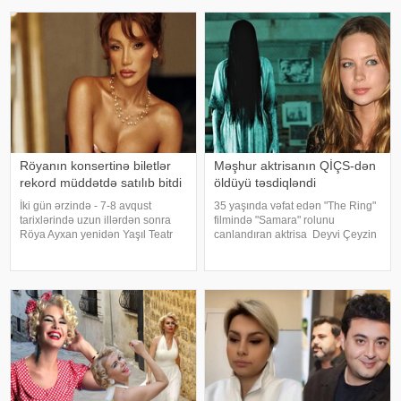
münasibət bildirib. Türkiyə
məxsus bağ sahəsində çalışarkən
mətbuatına istinadən xəbər verir
əlinə bata
ki, Levent şəxsi həyatı ilə Ahba
Röyanın konsertinə biletlər
Məşhur aktrisanın QİÇS-dən
rekord müddətdə satılıb bitdi
öldüyü təsdiqləndi
İki gün ərzində - 7-8 avqust
35 yaşında vəfat edən "The Ring"
tarixlərində uzun illərdən sonra
filmində "Samara" rolunu
Röya Ayxan yenidən Yaşıl Teatr
canlandıran aktrisa Deyvi Çeyzin
səhnəsində solo konsert proqramı
ölüm səbəbi bəlli olub. xarici
ilə çıxış edəcək. Sənətçinin
mətbuata istinadən xəbər verir ki,
konsertinə böyük maraq göstərilib
Los-Anceles İl Tibbi Ekspertiza
və biletlər qısa zamanda tamamil
İdarəsini