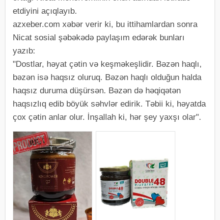
etdiyini açıqlayıb.
azxeber.com xəbər verir ki, bu ittihamlardan sonra
Nicat sosial şəbəkədə paylaşım edərək bunları
yazıb:
"Dostlar, həyat çətin və keşməkeşlidir. Bəzən haqlı,
bəzən isə haqsız oluruq. Bəzən haqlı olduğun halda
haqsız duruma düşürsən. Bəzən də həqiqətən
haqsızlıq edib böyük səhvlər edirik. Təbii ki, həyatda
çox çətin anlar olur. İnşallah ki, hər şey yaxşı olar".