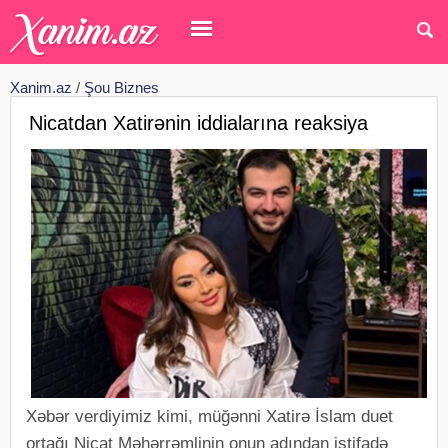
Xanim.az
/
Şou Biznes
Nicatdan Xatirənin iddialarına reaksiya
Xəbər verdiyimiz kimi, müğənni Xatirə İslam duet
ortağı Nicat Məhərrəmlinin onun adından istifadə