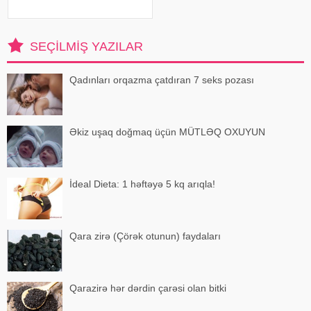
yayılıb. Şəkil sosial mediada
paylaşılıb. Fotoda Alena və
A.Ağalarovdan olan iki övladı yer
alıb. Qeyd edək ki, Araz Ağalarovu
SEÇILMIŞ YAZILAR
Qadınları orqazma çatdıran 7 seks pozası
Əkiz uşaq doğmaq üçün MÜTLƏQ OXUYUN
İdeal Dieta: 1 həftəyə 5 kq arıqla!
Qara zirə (Çörək otunun) faydaları
Qarazirə hər dərdin çarəsi olan bitki