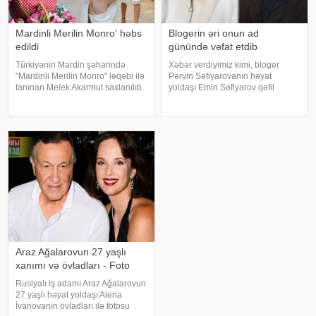
Mardinli Merilin Monro' həbs
Blogerin əri onun ad
edildi
günündə vəfat etdib
Türkiyənin Mardin şəhərində
Xəbər verdiyimiz kimi, bloger
"Mardinli Merilin Monro" ləqəbi ilə
Pərvin Səfiyarovanın həyat
tanınan Melek Akarmut saxlanılıb.
yoldaşı Emin Səfiyarov qəfil
50 yaşlı Melek Akarmutun sosial
dünyasını dəyişib. Pərvinin bacısı,
media hesabında 15 iyul 2016-cı
keçmiş vizajist Nərmin İbrahimova
il çevriliş cəhdi ilə bağlı cinayət
onun ölümü ilə bağlı bəzi
tərkibli olduğ
məqamları açıqlayıb. Nərmin
bildirib ki
Araz Ağalarovun 27 yaşlı
xanımı və övladları - Foto
Rusiyalı iş adamı Araz Ağalarovun
27 yaşlı həyat yoldaşı Alena
İvanovanın övladları ilə fotosu