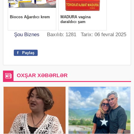
Şou Biznes
Baxılıb: 1281 Tarix: 06 fevral 2025
f
Paylaş
OXŞAR XƏBƏRLƏR