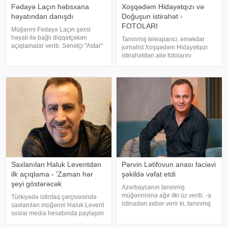
Fədayə Laçın həbsxana
Xoşqədəm Hidayətqızı və
həyatından danışdı
Doğuşun istirahət -
FOTOLARI
Müğənni Fədayə Laçın şəxsi
həyatı ilə bağlı diqqətçəkən
Tanınmış teleaparıcı, əməkdar
açıqlamalar verib. Sənətçi "Astar"
jurnalist Xoşqədəm Hidayətqızı
yutub layihəsində ailəsində
istirahətdən ailə fotolarını
yaşadığı çətinliklərdən danışıb.
paylaşıb. xəbər verir ki, o fotolara
F.Laçın bildirib ki, atası anasına
"bizim komanda ən yaxşıdır"
xəyanət etdikdən sonra
başlığını yazıb. Fotolar böyük
valideynlər
maraqla qarşılanıb. Həmi
Saxlanılan Haluk Leventdən
Pərvin Lətifovun anası faciəvi
ilk açıqlama - 'Zaman hər
şəkildə vəfat etdi
şeyi göstərəcək
Azərbaycanın tanınmış
müğənnisinə ağır itki üz verib. -a
Türkiyədə istintaq çərçivəsində
istinadən xəbər verir ki, tanınmış
saxlanılan müğənni Haluk Levent
müğənni Pərvin Lətifovun anası
sosial media hesabında paylaşım
Almaz Lətifova bu gün qəfil
edərək haqqında yayılan iddialara
dünyasını dəyişib. O özlərinə