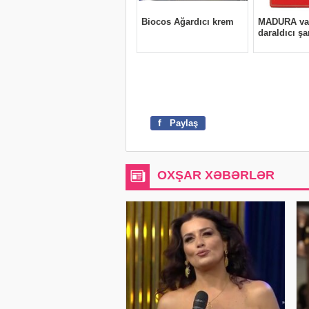
f
Paylaş
OXŞAR XƏBƏRLƏR