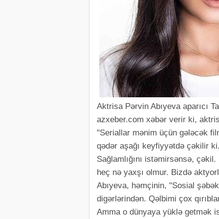
Aktrisa Pərvin Abıyeva aparıcı Ta
azxeber.com xəbər verir ki, aktri
"Seriallar mənim üçün gələcək fil
qədər aşağı keyfiyyətdə çəkilir k
Sağlamlığını istəmirsənsə, çəkil
heç nə yaxşı olmur. Bizdə aktyorla
Abıyeva, həmçinin, "Sosial şəbək
digərlərindən. Qəlbimi çox qırıb
Amma o dünyaya yüklə getmək is