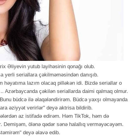
rix Əliyevin yutub layihəsinin qonağı olub.
sa yerli seriallara çəkilməməsindən danışıb.
m həyatıma lazım olacaq pilləkən idi. Bizdə seriallar o
i... Azərbaycanda çəkilən seriallarda daimi qalmaq olmur.
. Bunu büdcə ilə əlaqələndirirəm. Büdcə yaxşı olmayanda
ra əziyyət verirlər" deyə aktrisa bildirib.
ələrdən az istifadə edirəm. Həm TikTok, həm də
lar. Demişəm, ölənə qədər sənə halallıq verməyəcəyəm.
təmirəm" deyə əlavə edib.