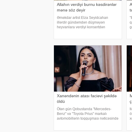
Allahın verdiyi burnu kəsdirənlər
A
mənə söz deyir
t
Əməkdar artist Elza Seyidcahan
"
illərdir gündəmdən düşməyən
q
heyvanlara verdiyi konsertdən
g
danışıb. Müğənni aktyor Fərda
q
Xudaverdiyevin "O üz, bu üz" yutub
a
layihəsində qonaq olub.
a
E.Seyidcahan bildirib ki, həmin
Ə
layihəd
Xanəndənin atası faciəvi şəkildə
M
öldü
ç
Ötən gün Qobustanda "Mercedes-
M
Benz" və "Toyota Prius" markalı
ö
avtomobillərin toqquşması nəticəsində
x
bir nəfər ölüb. Qəzada həyatını itirən
m
"Mercedes"in sürücüsü 61 yaşlı Zakir
t