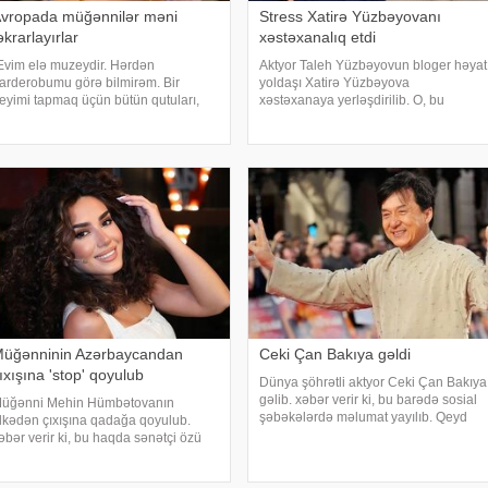
vropada müğənnilər məni
Stress Xatirə Yüzbəyovanı
əkrarlayırlar
xəstəxanalıq etdi
Evim elə muzeydir. Hərdən
Aktyor Taleh Yüzbəyovun bloger həyat
arderobumu görə bilmirəm. Bir
yoldaşı Xatirə Yüzbəyova
eyimi tapmaq üçün bütün qutuları,
xəstəxanaya yerləşdirilib. O, bu
arderobu boşaltmalı oluram. Evim
barədə sosial media hesabında
ksessuarlarla da doludur". axşam.az-
paylaşım edib. "Son zamanlar stressə
 istinadən bildirir ki, bu sözləri
bağlı olaraq nə düzgün qidalandım,
məkdar artis
nə düzgün yatdım. Gördü
üğənninin Azərbaycandan
Ceki Çan Bakıya gəldi
ıxışına 'stop' qoyulub
Dünya şöhrətli aktyor Ceki Çan Bakıya
gəlib. xəbər verir ki, bu barədə sosial
üğənni Mehin Hümbətovanın
şəbəkələrdə məlumat yayılıb. Qeyd
lkədən çıxışına qadağa qoyulub.
edək ki, Ceki Çanın "Tanrının Zirehi 4"
əbər verir ki, bu haqda sənətçi özü
(Armour of God 4: The Ultimatum") adlı
əlumat yayıb. O bildirib ki, yay
beynəlxalq fil
ətilinə də heç yerə gedə bilmir:. "2