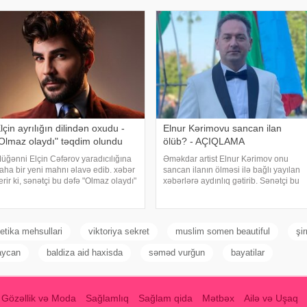
ydır ölkədən çıxa bilmirəm. "Stop"u
lçin ayrılığın dilindən oxudu -
Elnur Kərimovu sancan ilan
Olmaz olaydı" təqdim olundu
ölüb? - AÇIQLAMA
üğənni Elçin Cəfərov yaradıcılığına
Əməkdar artist Elnur Kərimov onu
aha bir yeni mahnı əlavə edib. xəbər
sancan ilanın ölməsi ilə bağlı yayılan
erir ki, sənətçi bu dəfə "Olmaz olaydı"
xəbərlərə aydınlıq gətirib. Sənətçi bu
dlı mahnısını dinləyicilərin ixtiyarına
barədə "Xəzər axşamı" verilişində
erib. . Bəstənin sözləri Rafael
danışıb. "Üç günə yaxındır ki, bu
abanova, musiqisi is
barədə heç kimə açıqlama
verməmişəm
tika mehsullari
viktoriya sekret
muslim somen beautiful
şir
aycan
baldiza aid haxisda
səməd vurğun
bayatilar
Gözəllik və Moda
Sağlamlıq
Sağlam qida
Mətbəx
Ailə və Uşaq