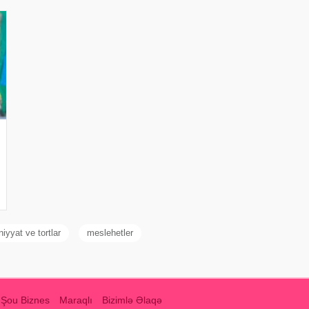
niyyat ve tortlar
meslehetler
Şou Biznes
Maraqlı
Bizimlə Əlaqə