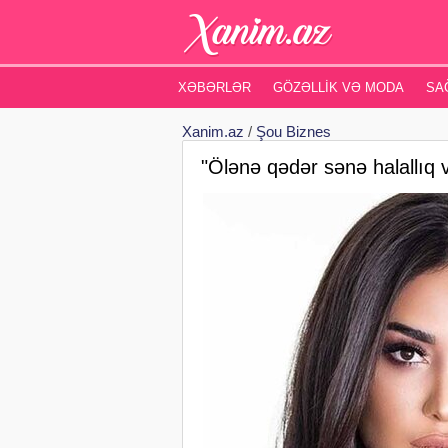
XƏBƏRLƏR
GÖZƏLLIK VƏ MODA
SA
Xanim.az
/
Şou Biznes
"Ölənə qədər sənə halallı