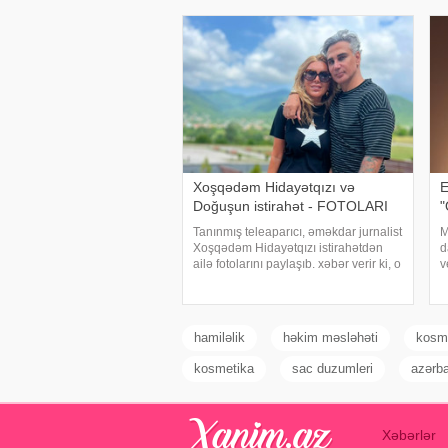
Ağayev xanənd
a
Xoşqədəm Hidayətqızı və
E
Doğuşun istirahət - FOTOLARI
"
Tanınmış teleaparıcı, əməkdar jurnalist
M
Xoşqədəm Hidayətqızı istirahətdən
d
ailə fotolarını paylaşıb. xəbər verir ki, o
v
fotolara "bizim komanda ən yaxşıdır"
a
başlığını yazıb. Fotolar böyük maraqla
v
qarşılanıb. Həmi
Ş
hamiləlik
həkim məsləhəti
kosme
kosmetika
sac duzumleri
azərb
Xəbərlər