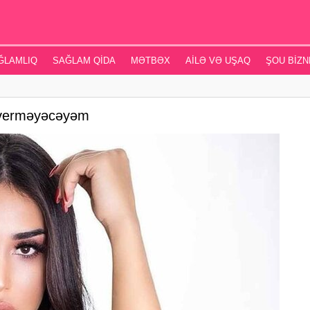
ĞLAMLIQ
SAĞLAM QIDA
MƏTBƏX
AILƏ VƏ UŞAQ
ŞOU BIZN
q verməyəcəyəm