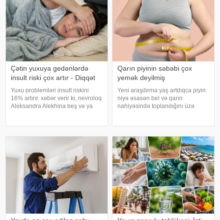
Çətin yuxuya gedənlərdə
Qarın piyinin səbəbi çox
insult riski çox artır - Diqqət
yemək deyilmiş
Yuxu problemləri insult riskini
Yeni araşdırma yaş artdıqca piyin
16% artırır. xəbər verir ki, nevroloq
niyə əsasən bel və qarın
Aleksandra Alekhina beş və ya
nahiyəsində toplandığını üzə
daha çox yuxu pozğunluğu
çıxarıb. Bir çox insan yaşlandıqca
simptomundan əziyyət çəkən
çəkisi demək olar ki, dəyişməsə
insanlarda insult riskinin ikiqat
də, qarın nahiyəsinin böyüdüyünü
artdığını deyib. İnsult ciddi və
müşahidə edir. Bu isə təkcə esteti
həyat