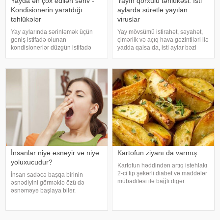
Yayda ən çox edilən səhv -
Yayın qorxulu təhlükəsi: İsti
Kondisionerin yaratdığı
aylarda sürətlə yayılan
təhlükələr
viruslar
Yay aylarında sərinləmək üçün
Yay mövsümü istirahət, səyahət,
geniş istifadə olunan
çimərlik və açıq hava gəzintiləri ilə
kondisionerlər düzgün istifadə
yadda qalsa da, isti aylar bəzi
edilmədikdə müxtəlif sağlamlıq
virus infeksiyalarının yayılması
problemlərinə səbəb ola bilər.
üçün əlverişli şərait yarada bilər.
xəbər verir ki, ani temperatur
Buna səbəb təkcə yüksək
dəyişiklikləri, quru hava və
temperatur deyil. Açıq havad
baxımsız kondisionerlərd
İnsanlar niyə əsnəyir və niyə
Kartofun ziyanı da varmış
yoluxucudur?
Kartofun həddindən artıq istehlakı
2-ci tip şəkərli diabet və maddələr
İnsan sadəcə başqa birinin
mübadiləsi ilə bağlı digər
əsnədiyini görməklə özü də
pozğunluqların yaranma riskini
əsnəməyə başlaya bilər.
artıra bilər. Bu nəticəyə kartofun
Maraqlıdır ki, bu qəribə təsir bəzi
sağlamlığa təsirini araşdıran
heyvanlarda da müşahidə olunur.
yapon alimləri gəliblər. -
xarici mediaya istinadən xəbər