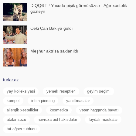
DİQQƏT ! Yuxuda pişik görmüsüzsə ..Ağır xəstəlik
gözləyir
Ceki Çan Bakıya gəldi
Məşhur aktrisa saxlanıldı
turlar.az
yay kolleksiyasi
yemek reseptleri
geyim seçimi
kompot
intim piercing
yanıltmacalar
allergik xəstəliklər
kosmetika
vətən haqqında bayatı
atalar sozu
novruza aid hakisdalar
faydalı maskalar
tut ağacı tutdudu