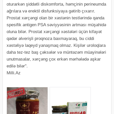
oturarkən şiddətli diskomforta, həmçinin perineumda
ağrılara və erektil disfunksiyaya gətirib çıxarır.
Prostat xərçəngi olan bir xəstənin testlərində qanda
spesifik antigen PSA səviyyəsinin artması müşahidə
oluna bilər. Prostat xərçəngi xəstələri üçün kifayət
qədər əlverişli proqnoza baxmayaraq, bu ciddi
xəstəliyə laqeyd yanaşmaq olmaz. Kişilər uroloqlara
daha tez-tez baş çəksələr və müntəzəm müayinələri
unutmasalar, xərçəng çox erkən mərhələdə aşkar
edilə bilər".
Milli.Az