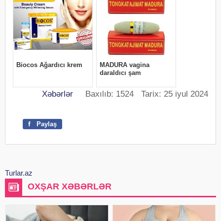
Xəbərlər
Baxılıb: 1524 Tarix: 25 iyul 2024
f
Paylaş
Turlar.az
OXŞAR XƏBƏRLƏR