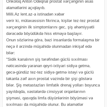
Onkoloq Anton Odeqnal prostat xərçənginin əsas
əlamətlərini açıqlayıb.
Milli.Az lent.az-a istinadən xəbər
verir ki, mütəxəssisin fikrincə, kişilər tez-tez prostat
xərçənginin ilk simptomlarını gec, şiş əhəmiyyətli
dərəcədə böyüdükdə hiss etməyə başlayır.
Onun sözlərinə görə, bəzi insanlarda formalaşma bir
neçə il ərzində müşahidə olunmadan inkişaf edə
bilər:
"Sidik kanalının şiş tərəfindən güclü sıxılması
nəticəsində yaranan qeyri-ixtiyari sidiyə getmə,
gecə-gündüz tez-tez sidiyə getmə istəyi və güclü
təkanla zəif axın prostat vəzində bir şişi göstərə
bilər. Şiş metastazları limfatik drenaj yolları boyunca
yayıldıqda, xəstələrdə cinsiyyət orqanlarının
şişməsi, qasıqda limfa düyünlərinin böyüməsi və
sıxılması da müşahidə olunur. Bu əlamətlər