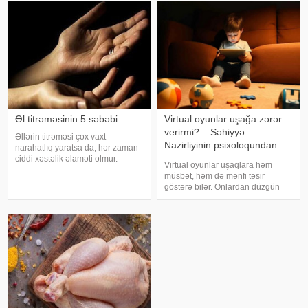
verir ki, əsnəmək insan
orqanizminin ən adi
Əl titrəməsinin 5 səbəbi
Virtual oyunlar uşağa zərər
verirmi? – Səhiyyə
Əllərin titrəməsi çox vaxt
Nazirliyinin psixoloqundan
narahatlıq yaratsa da, hər zaman
tövsiyələr
ciddi xəstəlik əlaməti olmur.
Virtual oyunlar uşaqlara həm
Mütəxəssislərin sözlərinə görə,
müsbət, həm də mənfi təsir
bəzi hallarda bu vəziyyət gündəlik
göstərə bilər. Onlardan düzgün
faktorlarla bağlı olur və aradan
rejimdə istifadə edildikdə zehni
qalxa bilər. Fransız mətbuatın
inkişafı dəstəkləsə də, həddindən
artıq oynanılması fiziki və psixoloji
problemlərə səbəb ola bilər