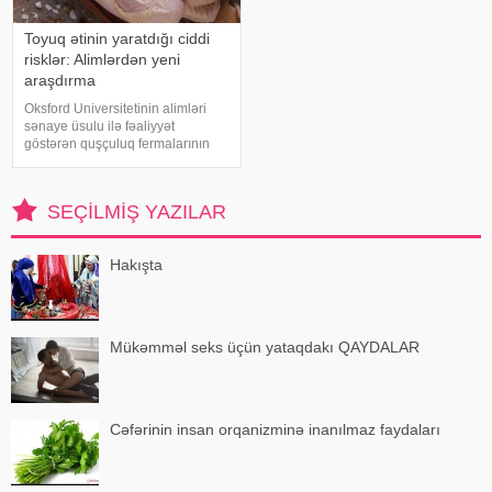
Toyuq ətinin yaratdığı ciddi
risklər: Alimlərdən yeni
araşdırma
Oksford Universitetinin alimləri
sənaye üsulu ilə fəaliyyət
göstərən quşçuluq fermalarının
təhlükəli bakteriyaların yayılması
baxımından ciddi risk daşıya
biləcəyini bildiriblər. xəbər verir ki,
SEÇILMIŞ YAZILAR
araşdırma zamanı son 45 i
Hakışta
Mükəmməl seks üçün yataqdakı QAYDALAR
Cəfərinin insan orqanizminə inanılmaz faydaları