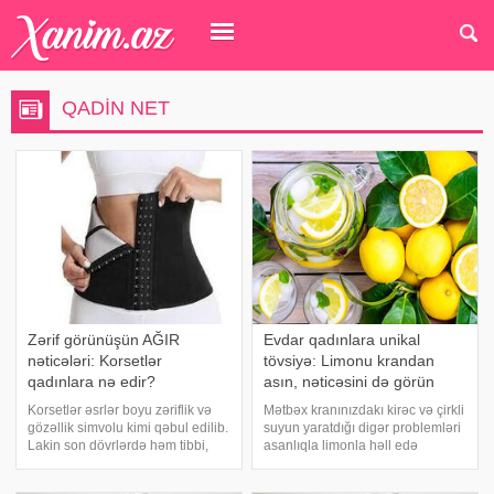
QADIN NET
Zərif görünüşün AĞIR
Evdar qadınlara unikal
nəticələri: Korsetlər
tövsiyə: Limonu krandan
qadınlara nə edir?
asın, nəticəsini də görün
Korsetlər əsrlər boyu zəriflik və
Mətbəx kranınızdakı kirəc və çirkli
gözəllik simvolu kimi qəbul edilib.
suyun yaratdığı digər problemləri
Lakin son dövrlərdə həm tibbi,
asanlıqla limonla həll edə
həm də mədəni araşdırmalar bu
bilərsiniz. -a istinadən xəbər verir
geyimin sağlamlığa təsirlərini
ki, "BelNovosti" nəşrinin