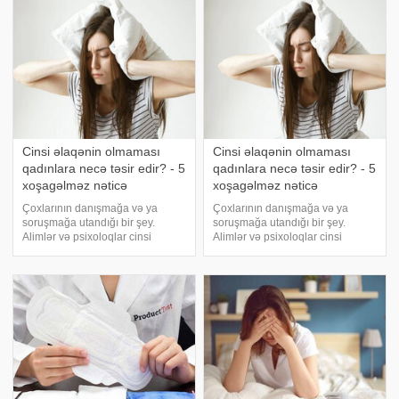
diqqət mərkəzinə çəkib. Korsetlər
mütəxəssisləri evdar qadınları bu
bədənin formasını dəyişdirmə
qeyri-adi üsulda
Cinsi əlaqənin olmaması
Cinsi əlaqənin olmaması
qadınlara necə təsir edir? - 5
qadınlara necə təsir edir? - 5
xoşagəlməz nəticə
xoşagəlməz nəticə
Çoxlarının danışmağa və ya
Çoxlarının danışmağa və ya
soruşmağa utandığı bir şey.
soruşmağa utandığı bir şey.
Alimlər və psixoloqlar cinsi
Alimlər və psixoloqlar cinsi
əlaqənin qadın sağlamlığı üçün
əlaqənin qadın sağlamlığı üçün
çox vacib olduğunu sübut ediblər.
çox vacib olduğunu sübut ediblər.
-ın xarici mediaya istinadla
-ın xarici mediaya istinadla
məlumatına görə, bir kişi ilə uzun
məlumatına görə, bir kişi ilə uzun
müddət inti
müddət inti