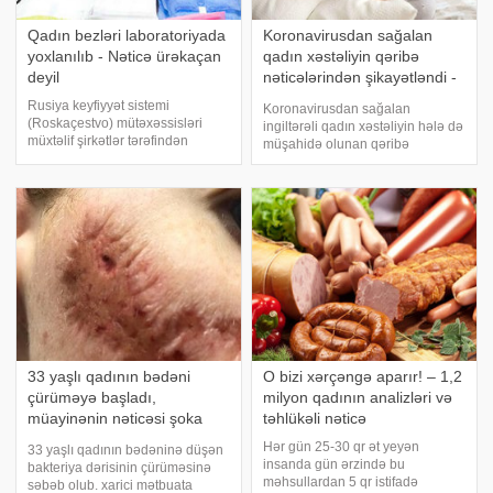
Qadın bezləri laboratoriyada
Koronavirusdan sağalan
yoxlanılıb - Nəticə ürəkaçan
qadın xəstəliyin qəribə
deyil
nəticələrindən şikayətləndi -
FOTO
Rusiya keyfiyyət sistemi
Koronavirusdan sağalan
(Roskaçestvo) mütəxəssisləri
ingiltərəli qadın xəstəliyin hələ də
müxtəlif şirkətlər tərəfindən
müşahidə olunan qəribə
buraxılan qadın bezlərinin
nəticələrindən şikayətlənib. -a
keyfiyyətini laboratoriya
istinadən bildirir ki, 32 yaşlı Toni
şəraitində təhlil ediblər.
Frankom yeni koronavirus
Roskaçestvonun saytında dərc
infeksiyasını çox çətin keçirib,
olunan məlumatlara görə,
reanimasiyad
laboratoriyay
33 yaşlı qadının bədəni
O bizi xərçəngə aparır! – 1,2
çürüməyə başladı,
milyon qadının analizləri və
müayinənin nəticəsi şoka
təhlükəli nəticə
saldı - FOTOLAR
Hər gün 25-30 qr ət yeyən
33 yaşlı qadının bədəninə düşən
insanda gün ərzində bu
bakteriya dərisinin çürüməsinə
məhsullardan 5 qr istifadə
səbəb olub. xarici mətbuata