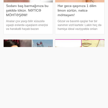
Sodanı baş barmağınıza bu
Hər gecə qaşınıza 1 dilim
şəkildə tökün. NƏTİCƏ
limon sürtün, nəticə
MÖHTƏŞƏM!
möhtəşəm!
Analar çox yaxşı bilir xüsusilə
Gözəl və baxımlı qaşlar hər bir
uşaqlı evlərdə uşaqların enerjisi
xanımın vizit kartıdır. Lakin heç də
və hərəkətli həyatı bəzən
həmişə ideal vəziyyətdə onları
istəmədiyimiz qəzalara səbəb
saxlamaq mümkün olmur. Buna
olur. sizlər üçün Hazırladığımız bir
səbəb keyfiyyətsiz kosmetika və
neçə xüsusi məsləhətlər nöqtəsi
ya səhhətinizdəki problemlərdir.
hazırladı. Arı, Milçək, Ağcaqana
bu problemin çox sadə həllin
Vüsalə itkin netçilərdən
Zobun 20 qəpiklik müalicəsi!
yazdı: "Küləklər şəhəri Bakı,
Nəticəyə həkimlər məəttəl
yenə on ailə başsız, on ailə
qaldılar!
gözü yolda..."
xarici mətbuata istinadən zobun
ATV telekanaklının məşhur
çox asan müalicə üsulunu təqdim
aparıcısı Vüsalə Əlizadə sosial
edir:. Lazım olan vəsaitlər:. su-1
şəbəkədə paylaşım edib. xəbər
litr. duz- 100 qr. tənzif.