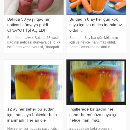
Bakıda 53 yaşlı qadının
Bu qadın 8 ay hər gün kök
nəticəsi dünyaya gəldi -
suyu içdi və nəticə inanılmaz
CİNAYƏT İŞİ AÇILDI
oldu!!!.
Bir müddət əvvəl Bakıda 53 yaşlı
Bu qadın 8ay hər gün kök suyu
qadının nəticəsi dünyaya gəlib. -a
içdi və nəticə inanılmaz oldu!.
istinadən xəbər verir ki, Binəqədi
Anne Camerona həkimlər
rayon sakini olan və 16 yaşı hələ
xərçəng diaqnozu
tamam olmamış qızın ana olması
qoymuşdular.2012-ci ilin iyun
ilə bağlı başlanmış cinayət işinin
ayında o bu xəstəliyin 3cü
araşdırması zaman
səviyyəsində olduğunu
öyrəndi.Ən pisi o idiki,2005-ci
ildə o ərin
12 ay hər səhər bu sudan
İngiltərədə bir qadın hər
içdi, nəticəyə həkimlər belə
səhər bu möcüzə suyu içdi,
inanmadı! Hər an ölə
nəticə inanılmaz.
biləcəyi deyilən bir qadını
HƏKİMLƏR ŞOKDA!
Hər səhər bu möcüzə suyu içdi,
Zərdəçal(sarıkök) bitkisinin