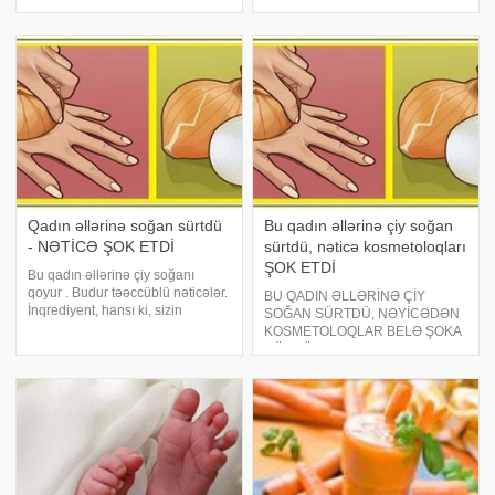
edənlərlə müqayisədə süd vəzi
istinadən xəbər verir ki, 33 yaşlı
xərçəngi riski 9% artmış olur.
Rachel Star Withers bədənində
Alimlər bu fikrə 1,2 milyon qadın
və üzündə qızartılar əmələ
üzərində apardıqları
gəlməyə başlayıb. Ağrılara dözə
araşdırmanın nəticələrini anali
bilməyə
Qadın əllərinə soğan sürtdü
Bu qadın əllərinə çiy soğan
- NƏTİCƏ ŞOK ETDİ
sürtdü, nəticə kosmetoloqları
ŞOK ETDİ
Bu qadın əllərinə çiy soğanı
qoyur . Budur təəccüblü nəticələr.
BU QADIN ƏLLƏRİNƏ ÇİY
İnqrediyent, hansı ki, sizin
SOĞAN SÜRTDÜ, NƏYİCƏDƏN
mətbəxinizdə var, amma siz,
KOSMETOLOQLAR BELƏ ŞOKA
ondan soyuqdəyməyə, ağrıya və
DÜŞDÜ!. Bu qadın əllərinə çiy
qaşınmaya qarşı mübarizə üçün
soğanı qoyur . Budur təəccüblü
istifadə etməyi düşünməmisiniz.
nəticələr. İnqrediyent, hansı ki,
Soğan flavonoi
sizin mətbəxinizdə var, amma siz,
ondan soyuqdəyməyə, ağrıy