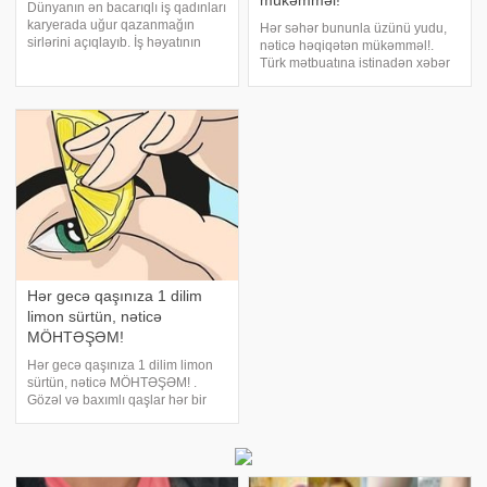
mükəmməl!
Dünyanın ən bacarıqlı iş qadınları
karyerada uğur qazanmağın
Hər səhər bununla üzünü yudu,
sirlərini açıqlayıb. İş həyatının
nəticə həqiqətən mükəmməl!.
qadın üçün ağır olduğunu
Türk mətbuatına istinadən xəbər
düşünürsünüzsə, dünyanın ən
verir ki, qida sodası və kokos
nüfuzlu şirkətlərində çalışan iş
yağı, ta keçmişdən, indiyə kimi
qadınlarının məsləhətlərini
dəri problemlərinə qarşı təsirli
nəzərə alı
olduğu sübut edilmişdir. Son
zamanlard
Hər gecə qaşınıza 1 dilim
limon sürtün, nəticə
MÖHTƏŞƏM!
Hər gecə qaşınıza 1 dilim limon
sürtün, nəticə MÖHTƏŞƏM! .
Gözəl və baxımlı qaşlar hər bir
xanımın vizit kartıdır. Lakin heç də
həmişə ideal vəziyyətdə onları
saxlamaq mümkün olmur. Buna
səbəb keyfiyyətsiz kosmetika və y