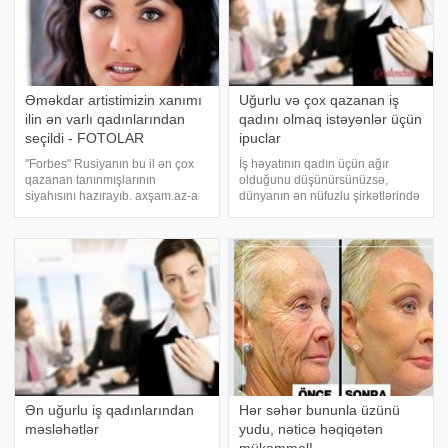
Əməkdar artistimizin xanımı
Uğurlu və çox qazanan iş
ilin ən varlı qadınlarından
qadını olmaq istəyənlər üçün
seçildi - FOTOLAR
ipuclar
"Forbes" Rusiyanın bu il ən çox
İş həyatının qadın üçün ağır
qazanan tanınmışlarının
olduğunu düşünürsünüzsə,
siyahısını hazırayıb. axşam.az-a
dünyanın ən nüfuzlu şirkətlərində
istinadən xəbər verir ki, siyahıda
çalışan iş qadınlarının
birinci yerdə azərbaycanlı
məsləhətlərini nəzərə alın və
əməkdar artist Yusif Eyvazovla
əməl edin. Dünyanın ən bacarıqlı
ailə quran müğənni Anna Netrebk
iş qadınları karyerada uğur
qazanmağın sirlərin
Ən uğurlu iş qadınlarından
Hər səhər bununla üzünü
məsləhətlər
yudu, nəticə həqiqətən