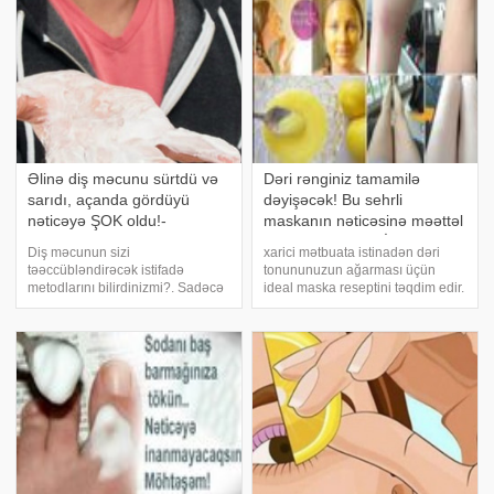
Əlinə diş məcunu sürtdü və
Dəri rənginiz tamamilə
sarıdı, açanda gördüyü
dəyişəcək! Bu sehrli
nəticəyə ŞOK oldu!-
maskanın nəticəsinə məəttəl
FOTOLAR
qalacaqsınız! + VİDEO
Diş məcunun sizi
xarici mətbuata istinadən dəri
təəccübləndirəcək istifadə
tonununuzun ağarması üçün
metodlarını bilirdinizmi?. Sadəcə
ideal maska reseptini təqdim edir.
diş fırçalamaqda istifadə etdiyimiz
Lazımı vəisatlər:. 1 yumurtanin
məcun əslində bir çox işlərdə
ağı. 3 ç. q qatıq. 2 ç.q bal. 4 ç.q
bizim ən yaxşı köməkçimiz ola
limon suyu. Hazırlanması:.
bilər. Pis qoxunu aradan qaldırır.
Hamısını qarışıdrırsınız. 15-20 də
(soğan, sarmısaq