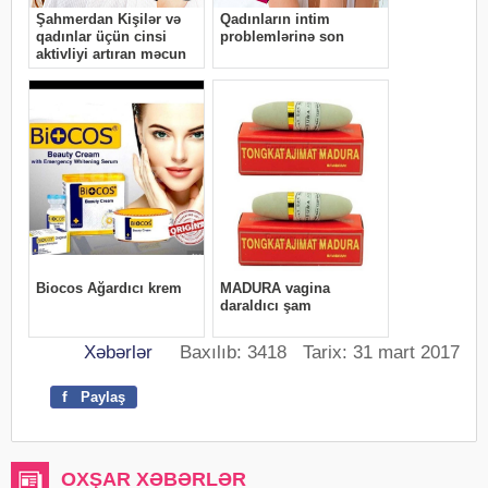
Xəbərlər
Baxılıb: 3418 Tarix: 31 mart 2017
f
Paylaş
OXŞAR XƏBƏRLƏR