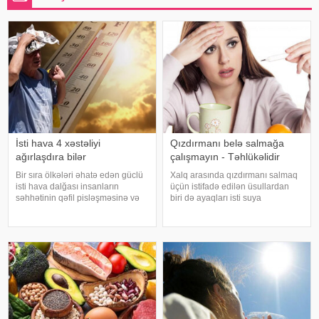
İsti hava 4 xəstəliyi
Qızdırmanı belə salmağa
ağırlaşdıra bilər
çalışmayın - Təhlükəlidir
Bir sıra ölkələri əhatə edən güclü
Xalq arasında qızdırmanı salmaq
isti hava dalğası insanların
üçün istifadə edilən üsullardan
səhhətinin qəfil pisləşməsinə və
biri də ayaqları isti suya
bəzi xəstəliklərin ağırlaşmasına
qoymaqdır. Lakin bu metod hər
səbəb ola bilər. Yüksək
zaman faydalı hesab edilmir və
temperatur yalnız susuzlaşma və
bəzi hallarda vəziyyəti daha da
günvurma riski yaratmır. xarici
ağırlaşdıra bilər. xəbər verir ki,
mediay
yüksə