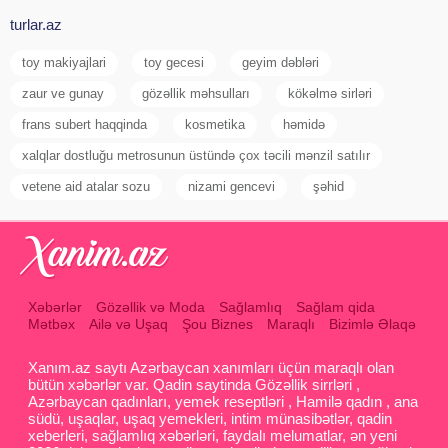
turlar.az
toy makiyajlari
toy gecesi
geyim dəbləri
zaur ve gunay
gözəllik məhsulları
kökəlmə sirləri
frans subert haqqinda
kosmetika
həmidə
xalqlar dostluğu metrosunun üstündə çox təcili mənzil satılır
vetene aid atalar sozu
nizami gencevi
şəhid
Xəbərlər
Gözəllik və Moda
Sağlamlıq
Sağlam qida
Mətbəx
Ailə və Uşaq
Şou Biznes
Maraqlı
Bizimlə Əlaqə
Xanım.az saytı Azərbaycan xanımları üçün maraqlı olan
bütün xəbərlər var. Qadin saytinda Gözəllik sirrləri ,
Azərbaycan qadınları, yemek reseptləri , Hamilə qadın , ana
südü, uşaqlar, uşaq yemekleri, intim münasibətlər, qadin
xeberleri, sağlamlıq xəbərləri, faydalı melumatlar, ən yeni