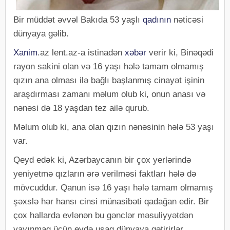
Bir müddət əvvəl Bakıda 53 yaşlı
qadının
nəticəsi
dünyaya gəlib.
Xanim
.az lent.az-a istinadən
xəbər
verir ki, Binəqədi
rayon sakini olan və 16 yaşı hələ tamam olmamış
qızın ana olması ilə bağlı başlanmış cinayət işinin
araşdırması zamanı məlum olub ki, onun anası və
nənəsi də 18 yaşdan tez ailə qurub.
Məlum olub ki, ana olan qızın nənəsinin hələ 53 yaşı
var.
Qeyd edək ki, Azərbaycanın bir çox yerlərində
yeniyetmə qızların ərə verilməsi faktları hələ də
mövcuddur. Qanun isə 16 yaşı hələ tamam olmamış
şəxslə hər hansı cinsi münasibəti qadağan edir. Bir
çox hallarda evlənən bu gənclər məsuliyyətdən
yayınmaq üçün evdə uşaq dünyaya gətirirlər.