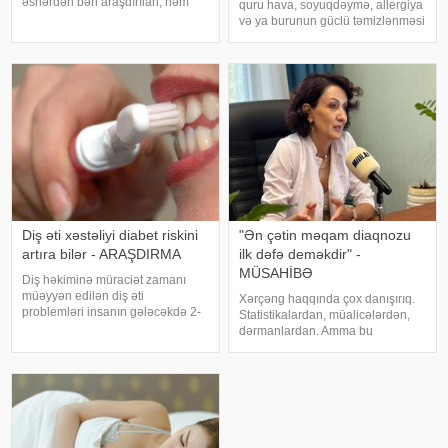
əsrlərdən bəri araşdırılan, həm
quru hava, soyuqdəymə, allergiya
alimlərin, həm də mistika ilə
və ya burunun güclü təmizlənməsi
məşğul olanların cavabını tapmaq
nəticəsində yaranır və təhlükəli
istədiyi tapmacadır. Fərqli və
olmur. xəbər verir ki, lakin qanama
rəngarəng yuxular bəzən də
tez-tez təkrarlanır, çox olursa və
cinsəlikl
ya çətin dayanırsa, mütlə
Diş əti xəstəliyi diabet riskini
"Ən çətin məqam diaqnozu
artıra bilər - ARAŞDIRMA
ilk dəfə deməkdir" -
MÜSAHİBƏ
Diş həkiminə müraciət zamanı
müəyyən edilən diş əti
Xərçəng haqqında çox danışırıq.
problemləri insanın gələcəkdə 2-
Statistikalardan, müalicələrdən,
ci tip diabetə tutulma riski barədə
dərmanlardan. Amma bu
də məlumat verə bilər. xəbər verir
xəstəliyin arxasında dayanan
ki, "The Lancet Public
insanlardan, onların
Health" jurnalında dərc olunan v
qorxularından, ümidlərindən,
yanlış bildiklərindən daha az
danışırıq. Elə buna gör