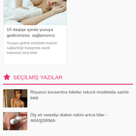
10 dəqiqə içində yuxuya
gedirsinizsə, sağlamsınız
Yuxuya getmə müddəti insanın
sağlamlığı haqqında vacib
məlumat verə bilər.
Mütəxəssislərin fikrincə, ideal vaxt
10-20 dəqiqədir. xəbər verir ki,
davranış yönümlü yuxu təbabəti
üzrə mütəxəssis Mişel Drerupun
SEÇILMIŞ YAZILAR
sözlərinə görə
Röyanın konsertinə biletlər rekord müddətdə satılıb
bitdi
Diş əti xəstəliyi diabet riskini artıra bilər -
ARAŞDIRMA