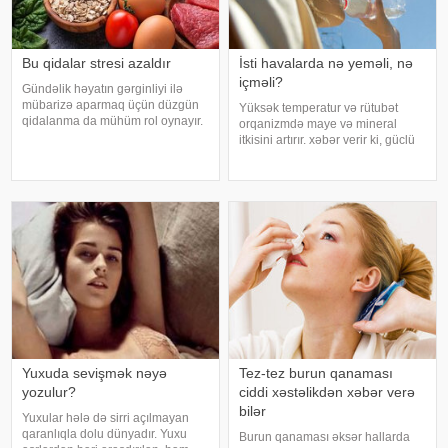
Bu qidalar stresi azaldır
İsti havalarda nə yeməli, nə
içməli?
Gündəlik həyatın gərginliyi ilə
mübarizə aparmaq üçün düzgün
Yüksək temperatur və rütubət
qidalanma da mühüm rol oynayır.
orqanizmdə maye və mineral
axşam.az-a istinadən bildirir
itkisini artırır. xəbər verir ki, güclü
ki, orqanizmin kifayət qədər
tərləmə nəticəsində yaranan su
vitamin və mineral alması stressin
və mineral çatışmazlığı huşun
təsirlərini azaltmağa kömək edə
itirilməsinə, başgicəllənmə və
bilər
ürəkbulanma kimi hallara səbəb
ol
Yuxuda sevişmək nəyə
Tez-tez burun qanaması
yozulur?
ciddi xəstəlikdən xəbər verə
bilər
Yuxular hələ də sirri açılmayan
qaranlıqla dolu dünyadır. Yuxu
Burun qanaması əksər hallarda