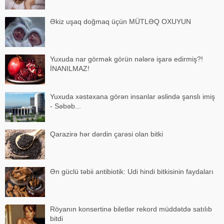
Əkiz uşaq doğmaq üçün MÜTLƏQ OXUYUN
Yuxuda nar görmək görün nələrə işarə edirmiş?!
İNANILMAZ!
Yuxuda xəstəxana görən insanlar əslində şanslı imiş
- Səbəb...
Qarazirə hər dərdin çarəsi olan bitki
Ən güclü təbii antibiotik: Udi hindi bitkisinin faydaları
Röyanın konsertinə biletlər rekord müddətdə satılıb
bitdi