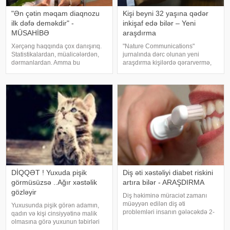
"Ən çətin məqam diaqnozu
Kişi beyni 32 yaşına qədər
ilk dəfə deməkdir" -
inkişaf edə bilər – Yeni
MÜSAHİBƏ
araşdırma
Xərçəng haqqında çox danışırıq.
"Nature Communications"
Statistikalardan, müalicələrdən,
jurnalında dərc olunan yeni
dərmanlardan. Amma bu
araşdırma kişilərdə qərarvermə,
xəstəliyin arxasında dayanan
impulsların idarə olunması və risk
insanlardan, onların
qiymətləndirilməsinə cavabdeh
qorxularından, ümidlərindən,
olan beyin nahiyələrinin orta
yanlış bildiklərindən daha az
hesabla 32 yaşına qədər inkişa
danışırıq. Elə buna gör
DİQQƏT ! Yuxuda pişik
Diş əti xəstəliyi diabet riskini
görmüsüzsə ..Ağır xəstəlik
artıra bilər - ARAŞDIRMA
gözləyir
Diş həkiminə müraciət zamanı
müəyyən edilən diş əti
Yuxusunda pişik görən adamın,
problemləri insanın gələcəkdə 2-
qadın və kişi cinsiyyətinə malik
ci tip diabetə tutulma riski barədə
olmasına görə yuxunun təbirləri
də məlumat verə bilər. xəbər verir