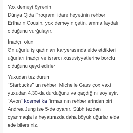
Yox deməyi öyrənin
Dünya Qida Proqramı idarə heyətinin rəhbəri
Ertharin Cousin, yox deməyin çətin, amma faydalı
olduğunu vurğulayır.
İnadçıl olun
Ən uğurlu iş qadınları karyerasında əldə etdikləri
uğurları inadçı və israrcı xüsusiyyətlərinə borclu
olduğunu qeyd edirlər
Yuxudan tez durun
"Starbucks" un rəhbəri Michelle Gass çox vaxt
yuxudan 4.30-da durduğunu və qaçdığını söyləyir.
"Avon"
kosmetika
firmasının rəhbərlərindən biri
Andrea Jung isə 5-də oyanır. Sübh tezdən
oyanmaqla iş həyatınızda daha böyük uğurlar əldə
edə bilərsiniz.