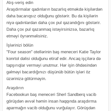
Alış-veriş edin
Araşdırmalar qadınların bazarlıq etməkdə kişilərdən
daha bacarıqsız olduğunu göstərir. Bu da kişilərin
niyə qadınlardan daha çox pul qazandığını göstərir.
Daha çox pul qazanmaq istəyirsinizsə, bazarlıq
etməyi öyrənməlisiniz.
İşlərinizi bölün
"Four season" otellərinin baş meneceri Katie Taylor
konrtol dəlisi olduğunu etiraf edir. Ancaq işçilərə də
tapşırıqlar verməyi unutmur. Hər işin öhdəsindən
gəlməyi bacardığınızı düşünüb bütün işləri öz
üzərinizə götürməyin.
Araşdırın
Facebookun baş meneceri Sherl Sandberq vacib
görüşdən əvvəl həmin insan haqqında araşdırma
aparmağın vacib olduğunu vurğulayır. Görüşdən