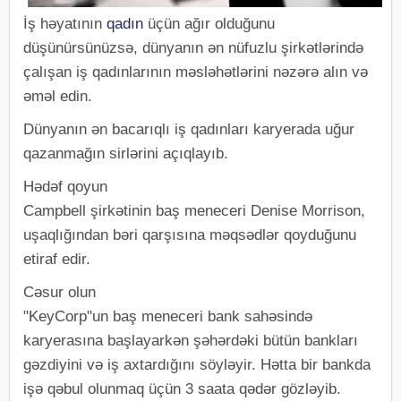
İş həyatının
qadın
üçün ağır olduğunu
düşünürsünüzsə, dünyanın ən nüfuzlu şirkətlərində
çalışan iş qadınlarının məsləhətlərini nəzərə alın və
əməl edin.
Dünyanın ən bacarıqlı iş qadınları karyerada uğur
qazanmağın sirlərini açıqlayıb.
Hədəf qoyun
Campbell şirkətinin baş meneceri Denise Morrison,
uşaqlığından bəri qarşısına məqsədlər qoyduğunu
etiraf edir.
Cəsur olun
"KeyCorp"un baş meneceri bank sahəsində
karyerasına başlayarkən şəhərdəki bütün bankları
gəzdiyini və iş axtardığını söyləyir. Hətta bir bankda
işə qəbul olunmaq üçün 3 saata qədər gözləyib.