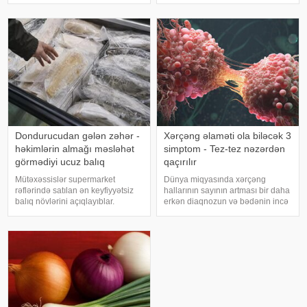
dəyişir. Əgər bu yuxunu görən
ki, "The Lancet Public
adam bir kişisə, bu kişinin normal
Health" jurnalında dərc olunan v
həyatında diqqətsiz bir şəxsiyyətə
sahib olduğu, ətrafındak
Dondurucudan gələn zəhər -
Xərçəng əlaməti ola biləcək 3
həkimlərin almağı məsləhət
simptom - Tez-tez nəzərdən
görmədiyi ucuz balıq
qaçırılır
Mütəxəssislər supermarket
Dünya miqyasında xərçəng
rəflərində satılan ən keyfiyyətsiz
hallarının sayının artması bir daha
balıq növlərini açıqlayıblar.
erkən diaqnozun və bədənin incə
Dondurulmuş balıq tez və faydalı
xəbərdarlıq əlamətlərinin düzgün
şam yeməyi üçün ideal seçim kimi
şərh edilməsinin vacibliyini
görünür. xarici mediaya istinadən
vurğulayır. Məşhur inancın əksinə
xəbər verir ki, supermarketlərdək
olaraq, xərçəng növləri həmişə
ağı