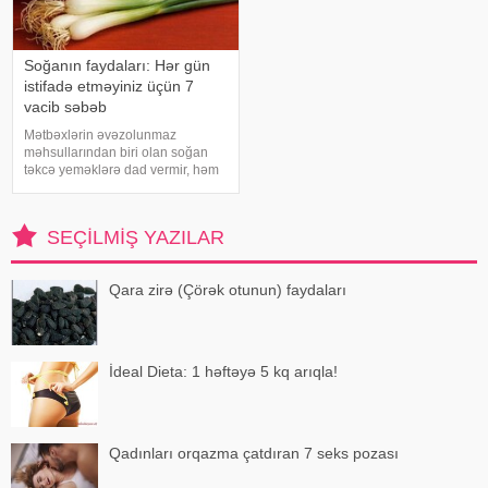
Soğanın faydaları: Hər gün
istifadə etməyiniz üçün 7
vacib səbəb
Mətbəxlərin əvəzolunmaz
məhsullarından biri olan soğan
təkcə yeməklərə dad vermir, həm
də sağlamlıq üçün çoxsaylı
faydaları ilə seçilir. xəbər verir ki,
tərkibindəki vitaminlər, minerallar
SEÇILMIŞ YAZILAR
və antioksidantlar sayəsində soğa
Qara zirə (Çörək otunun) faydaları
İdeal Dieta: 1 həftəyə 5 kq arıqla!
Qadınları orqazma çatdıran 7 seks pozası