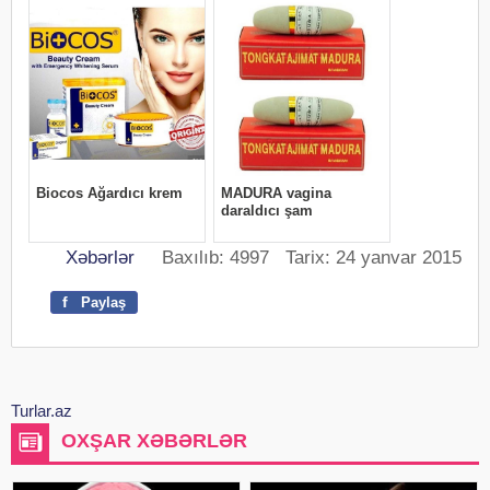
Xəbərlər
Baxılıb: 4997 Tarix: 24 yanvar 2015
f
Paylaş
Turlar.az
OXŞAR XƏBƏRLƏR