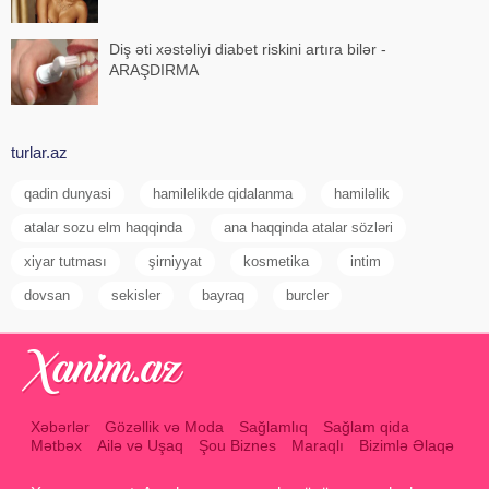
Diş əti xəstəliyi diabet riskini artıra bilər -
ARAŞDIRMA
turlar.az
qadin dunyasi
hamilelikde qidalanma
hamiləlik
atalar sozu elm haqqinda
ana haqqinda atalar sözləri
xiyar tutması
şirniyyat
kosmetika
intim
dovsan
sekisler
bayraq
burcler
Xəbərlər
Gözəllik və Moda
Sağlamlıq
Sağlam qida
Mətbəx
Ailə və Uşaq
Şou Biznes
Maraqlı
Bizimlə Əlaqə