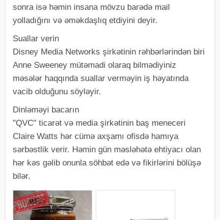
sonra isə həmin insana mövzu barədə mail
yolladığını və əməkdaşlıq etdiyini deyir.
Suallar verin
Disney Media Networks şirkətinin rəhbərlərindən biri
Anne Sweeney mütəmadi olaraq bilmədiyiniz
məsələr haqqında suallar verməyin iş həyatında
vacib olduğunu söyləyir.
Dinləməyi bacarın
"QVC" ticarət və media şirkətinin baş meneceri
Claire Watts hər cümə axşamı ofisdə hamıya
sərbəstlik verir. Həmin gün məsləhətə ehtiyacı olan
hər kəs gəlib onunla söhbət edə və fikirlərini bölüşə
bilər.