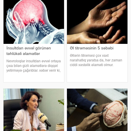
İnsultdan əvvəl görünən
Əl titrəməsinin 5 səbəbi
təhlükəli əlamətlər
Əllərin titrəməsi çox vaxt
narahatlıq yaratsa da, hər zaman
Nevroloqlar insultdan əvvəl ortaya
ciddi xəstəlik əlaməti olmur.
çıxa bilən gizli əlamətlərə diqqət
Mütəxəssislərin sözlərinə görə,
yetirməyə çağırıblar. xəbər verir ki,
bəzi hallarda bu vəziyyət gündəlik
insult bəzi hallarda qəfil baş
faktorlarla bağlı olur və aradan
vermir və beyin günlər, hətta
qalxa bilər. Fransız mətbuatın
həftələr əvvəl müəyyən siqnallar
verə bilər. Lakin b