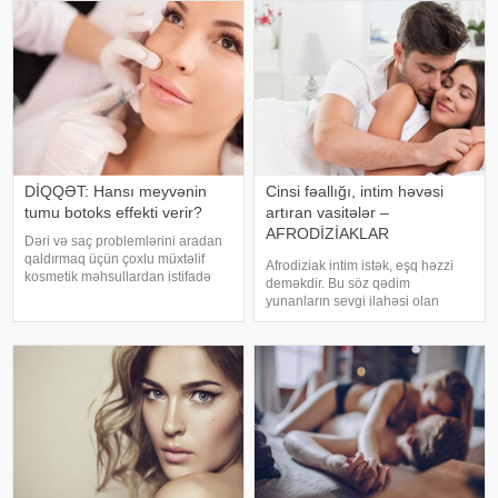
DİQQƏT: Hansı meyvənin
Cinsi fəallığı, intim həvəsi
tumu botoks effekti verir?
artıran vasitələr –
AFRODİZİAKLAR
Dəri və saç problemlərini aradan
HAQQINDA
qaldırmaq üçün çoxlu müxtəlif
Afrodiziak intim istək, eşq həzzi
BİLMƏDİKLƏRİMİZ
kosmetik məhsullardan istifadə
deməkdir. Bu söz qədim
olunur. Ancaq ekspertlər
yunanların sevgi ilahəsi olan
avokadonun tumunun təbii
Afrodita adından götürülüb. Bəs,
faydalarının onlardan daha təsirli
hələ qədim zamanlardan bu günə
ola biləcəyini bildirirlər. xəbər verir
qədər insanların böyük maraq
ki
göstərdiyi afrodiziak vasitələr nə
üçündür