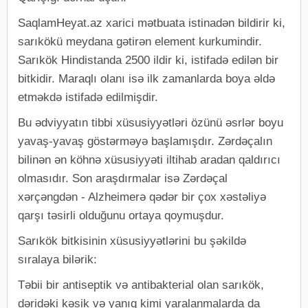
SaqlamHeyat.az xarici mətbuata istinadən bildirir ki,
sarıkökü meydana gətirən element kurkumindir.
Sarıkök Hindistanda 2500 ildir ki, istifadə edilən bir
bitkidir. Maraqlı olanı isə ilk zamanlarda boya əldə
etməkdə istifadə edilmişdir.
Bu ədviyyatın tibbi xüsusiyyətləri özünü əsrlər boyu
yavaş-yavaş göstərməyə başlamışdır. Zərdəçalın
bilinən ən köhnə xüsusiyyəti iltihab aradan qaldırıcı
olmasıdır. Son araşdırmalar isə Zərdəçal
xərçəngdən - Alzheimerə qədər bir çox xəstəliyə
qarşı təsirli olduğunu ortaya qoymuşdur.
Sarıkök bitkisinin xüsusiyyətlərini bu şəkildə
sıralaya bilərik:
Təbii bir antiseptik və antibakterial olan sarıkök,
dəridəki kəsik və yanıq kimi yaralanmalarda da