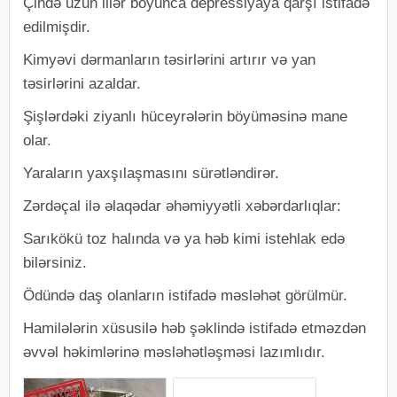
Çində uzun illər boyunca depressiyaya qarşı istifadə
edilmişdir.
Kimyəvi dərmanların təsirlərini artırır və yan
təsirlərini azaldar.
Şişlərdəki ziyanlı hüceyrələrin böyüməsinə mane
olar.
Yaraların yaxşılaşmasını sürətləndirər.
Zərdəçal ilə əlaqədar əhəmiyyətli xəbərdarlıqlar:
Sarıkökü toz halında və ya həb kimi istehlak edə
bilərsiniz.
Ödündə daş olanların istifadə məsləhət görülmür.
Hamilələrin xüsusilə həb şəklində istifadə etməzdən
əvvəl həkimlərinə məsləhətləşməsi lazımlıdır.