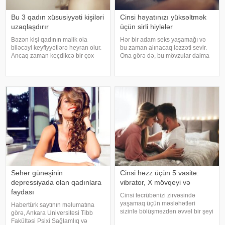
Bu 3 qadın xüsusiyyəti kişiləri
Cinsi həyatınızı yüksəltmək
uzaqlaşdırır
üçün sirli hiylələr
Bəzən kişi qadının malik ola
Hər bir adam seks yaşamağı və
biləcəyi keyfiyyətlərə heyran olur.
bu zaman alınacaq ləzzəti sevir.
Ancaq zaman keçdikcə bir çox
Ona görə də, bu mövzular daima
xarakter ortaya çıxır ki, bunlar
maraqla oxunur, tətbiq etmək
ayrılmağa aparan yolun
üçün istifadə edilir. Həyəcanın
başlanğıcı hesab edilir. Yəni bir
dozasını yüksəltmək, zövq
növ kişilər qadınlardan soyuyur. .
dünyasında uçmaq, hər hüceyrəsi
Kişilər
ilə zövq
Səhər günəşinin
Cinsi həzz üçün 5 vasitə:
depressiyada olan qadınlara
vibrator, X mövqeyi və
faydası
Cinsi təcrübənizi zirvəsində
yaşamaq üçün məsləhətləri
Habertürk saytının məlumatına
sizinlə bölüşməzdən əvvəl bir şeyi
görə, Ankara Universitesi Tibb
xatırlatmaqda fayda var: Seks
Fakültəsi Psixi Sağlamlıq və