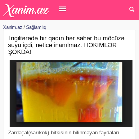
Xanim.az
/
Sağlamlıq
İngiltərədə bir qadın hər səhər bu möcüzə
suyu içdi, nəticə inanılmaz. HƏKİMLƏR
ŞOKDA!
Zərdəçal(sarıkök) bitkisinin bilinməyən faydaları.