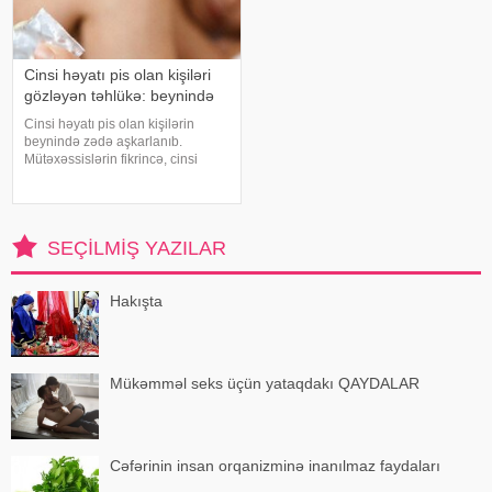
Cinsi həyatı pis olan kişiləri
gözləyən təhlükə: beynində
Cinsi həyatı pis olan kişilərin
beynində zədə aşkarlanıb.
Mütəxəssislərin fikrincə, cinsi
həyatımızla idrakımız arasında
birbaşa əlaqə var. Pis bir cinsi
həyat gələcək illərdə yaddaş
problemlərinin xəbərçisi ola bilər.
SEÇILMIŞ YAZILAR
ABŞ-ı
Hakışta
Mükəmməl seks üçün yataqdakı QAYDALAR
Cəfərinin insan orqanizminə inanılmaz faydaları