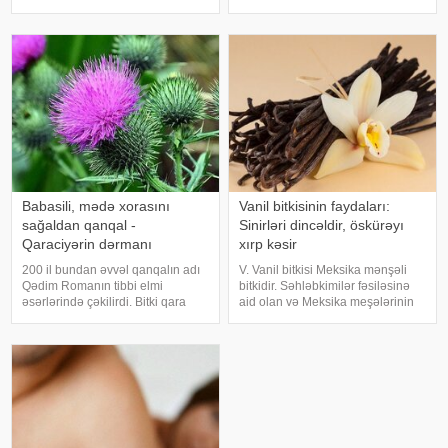
yalnız penisin və ya vajinanın
Xəstəlikləri Fundamental Elm
aparıcı rol oynadığı bir hərəkət
sahəsi üzrə tədris üzvü, prof. dr.
deyil. Bu klassik cinsi əlaqədən
Oğuz Erkan Berksun mövsümi
başq
keçid dövrlərində biloji saatın
pozulmas
Babasili, mədə xorasını
Vanil bitkisinin faydaları:
sağaldan qanqal -
Sinirləri dincəldir, öskürəyı
Qaraciyərin dərmanı
xırp kəsir
200 il bundan əvvəl qanqalın adı
V. Vanil bitkisi Meksika mənşəli
Qədim Romanın tibbi elmi
bitkidir. Səhləbkimilər fəsiləsinə
əsərlərində çəkilirdi. Bitki qara
aid olan və Meksika meşələrinin
ciyər xəstəliklərində istifadə
sahilyanı ərazilərində bitən
olunurdu. Uzaq keçmişdə qanqalı
dırmanma bitkisidir. Ətrafındakı
Avropa həkimləri də qara ciyər
digər ağaclarda 2-3 sm
xəstəlikləri zamanı istifadə
qalınlığında tumurcuqları ilə 10
edirdilər
metr