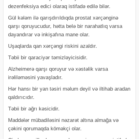
dezenfeksiya edici olaraq istifadə edilə bilər.
Gül kələm ilə qarışdırıldıqda prostat xərçənginə
qarşı qoruyucudur, hətta belə bir narahatlıq varsa
dayandırar və inkişafına mane olar.
Uşaqlarda qan xərçəngi riskini azaldır.
Təbii bir qaraciyər təmizləyicisidir.
Alzheimerə qarşı qoruyur və xəstəlik varsa
irəliləməsini yavaşladır.
Hər hansı bir yan təsiri məlum deyil və iltihab aradan
qaldırıcıdır.
Təbii bir ağrı kəsicidir.
Maddələr mübadiləsini nəzarət altına almağa və
çəkini qorumaqda köməkçi olar.