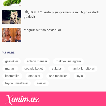
DİQQƏT ! Yuxuda pişik görmüsüzsə ..Ağır xəstəlik
gözləyir
Məşhur aktrisa saxlanıldı
turlar.az
gelinlikler
adlarin menasi
makiyaj instagram
maraqlı
sobada kotlet
salatlar
hamiləlik həftələri
kosmetika
statuslar
sac modelleri
layla
faydalı maskalar
ekizler