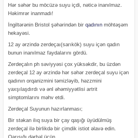
Hər səhər bu möcüzə suyu içdi, nəticə inanılmaz.
Həkimrər inanmadı!
İngiltərənin Bristol şəhərindən bir
qadının
möhtəşəm
hekayəsi.
12 ay ərzində zerdeçaı(sarıkök) suyu içən qadın
bunun inanılmaz faydalarını gördü.
Zerdeçalın ph səviyyəsi çox yüksəkdir, bu üzdən
zerdeçal 12 ay ərzində hər səhər zerdeçal suyu içən
qadının orqanizmini təmizləyib, həzzmini
yaxşılaşdırdı və ənl əhəmiyyətlisi artrit
simptomlarını məhv etdi.
Zerdeçal Suyunun hazırlanması;
Bir stəkan ilıq suya bir çay qaşığı üyüdülmüş
zerdeçal ilə birlikdə bir çimdik istiot əlavə edin.
Qarışığı dərhal üçün.