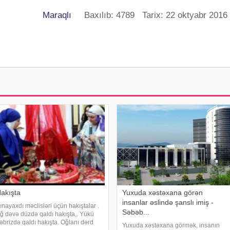
Maraqlı
Baxılıb: 4789 Tarix: 22 oktyabr 2016
akışta
Yuxuda xəstəxana görən
insanlar əslində şanslı imiş -
ınayaxdı məclisləri üçün hakıştalar .
Səbəb...
ğ dəvə düzdə qaldı hakışta,. Yükü
əbrizdə qaldı hakışta. Oğlanı dərd
Yuxuda xəstəxana görmək, insanın