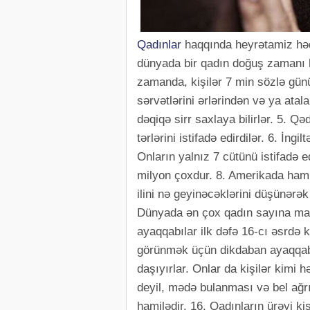
Qadınlar
haqqında heyrətamiz həqi
dünyada bir qadın doğuş zamanı həy
zamanda, kişilər 7 min sözlə gün
sərvətlərini ərlərindən və ya atal
dəqiqə sirr saxlaya bilirlər. 5. Q
tərlərini istifadə edirdilər. 6. İng
Onların yalnız 7 cütünü istifadə e
milyon çoxdur. 8. Amerikada hamilə
ilini nə geyinəcəklərini düşünərək
Dünyada ən çox qadın sayına mal
ayaqqabılar ilk dəfə 16-cı əsrdə k
görünmək üçün dikdaban ayaqqabıla
daşıyırlar. Onlar da kişilər kimi h
deyil, mədə bulanması və bel ağrı
hamilədir. 16. Qadınların ürəyi ki