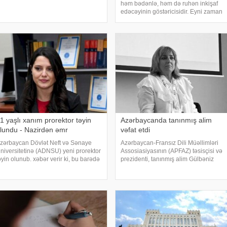
pardı hakışta,. Dərmanı qızda qaldı
həm bədənlə, həm də ruhən inkişaf
akışta. Gülü atdım dənizə hakışta,.
edəcəyinin göstəricisidir. Eyni zaman
atdı çıxmadı üzə hakışta. Nolar bizi
xəstəxana təmiz və təravətli isə bütün
işləriniz yoluna girər. Yuxuda xəstə
görmək isə iş yerimnizi
dəyişdirməyinizi
1 yaşlı xanım prorektor təyin
Azərbaycanda tanınmış alim
lundu - Nazirdən əmr
vəfat etdi
zərbaycan Dövlət Neft və Sənaye
Azərbaycan-Fransız Dili Müəllimləri
niversitetinə (ADNSU) yeni prorektor
Assosiasiyasının (APFAZ) təsisçisi və
əyin olunub. xəbər verir ki, bu barədə
prezidenti, tanınmış alim Gülbəniz
lm və təhsil naziri Emin Əmrullayev
Camalova vəfat edib. xəbər verir ki,
mr imzalayıb. Əmrə əsasən, Nigar
bu barədə Azərbaycanda Fransız
dilova ali məktəbin Beynəlxalq
İnstitutu məlumat yayıb. Alim 62
laqələ
yaşında ürəktutmada