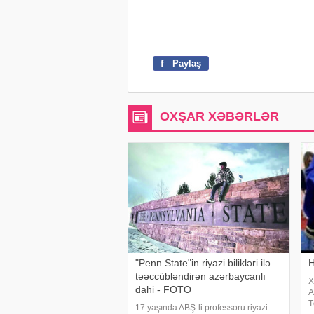
f
Paylaş
OXŞAR XƏBƏRLƏR
"Penn State"in riyazi bilikləri ilə
H
təəccübləndirən azərbaycanlı
X
dahi - FOTO
A
T
17 yaşında ABŞ-li professoru riyazi