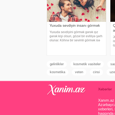
Yuxuda sevdiyin insanı görmək
Q
a
Yuxuda sevdiyini görmək gərək qız
gərək kişi olsun, gözəl bir evliliyə şərh
J
olunar. Köhnə bir sevimli görmək isə
i
uzun zamandır ödəyə bilmədiyi bir
q
borc səbəbiylə çətinliyə düşəcəyini
a
ifadə edər.Evlilər üçün köhnə sevgilin
D
m
i
gelinlikler
kosmetik vasiteler
sa
kosmetika
veten
cinsi
uze
Xəbərlər
Xanım.az s
Azərbaycan
xeberleri,
haqqında m