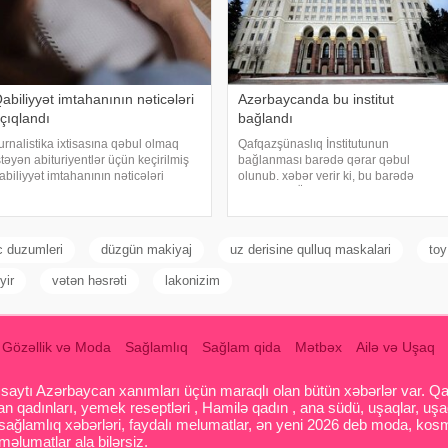
abiliyyət imtahanının nəticələri
Azərbaycanda bu institut
çıqlandı
bağlandı
urnalistika ixtisasına qəbul olmaq
Qafqazşünaslıq İnstitutunun
stəyən abituriyentlər üçün keçirilmiş
bağlanması barədə qərar qəbul
abiliyyət imtahanının nəticələri
olunub. xəbər verir ki, bu barədə
çıqlanıb. xəbər verir ki, bu barədə
AMEA-nın Ümumi Yığıncağında
İM məlumat yayıb. Bildirilib ki,
akademik İsa Həbibbəyli məlumat
əqbul qiymət alan abituriyentlər
verib. Qərar səsə qoyularaq qəbul
xtisa
olunub
c duzumleri
düzgün makiyaj
uz derisine qulluq maskalari
toy
yir
vətən həsrəti
lakonizim
Gözəllik və Moda
Sağlamlıq
Sağlam qida
Mətbəx
Ailə və Uşaq
aytı Azərbaycan xanımları üçün maraqlı olan bütün xəbərlər var. Qadin
 qadınları, yemek reseptləri , Hamilə qadın , ana südü, uşaqlar, uşa
 sağlamlıq xəbərləri, faydalı melumatlar, ən yeni 2026 deb moda, kosm
əlumatlar ala bilərsiz.