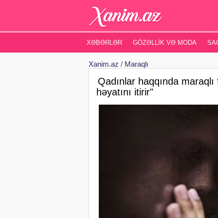
XƏBƏRLƏR
GÖZƏLLIK VƏ MODA
SA
Xanim.az
/
Maraqlı
Qadınlar haqqında maraqlı f
həyatını itirir"