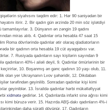
qətlərin siyahısını təqdim edir: 1. Hər 90 saniyədən bir
atını itirir. 2. Bir qadın gün ərzində 20 min söz işlətdiyi
ü tamamlayırlar. 3. Dünyanın ən zəngin 19 qadını
arından miras alıb. 4. Qadınlar orta hesabla 47 saat 15
ədim Roma dövrlərində qadınlar ətir olaraq qladiatorların
iltərədə bir qadının orta hesabla 19 cüt ayaqqabısı var.
dirlər. 7. Rusiyada qadınların sayı kişilərin sayından 9
 qadınların 40%-i ailəli deyil, 9. Qadınlar ömürlərinin bir
 keçirirlər, 10. Boşanmış ən gənc qadının 10 yaşı olub, 11.
ik olan yer Ukraynanın Lvov şəhəridir, 12. Dikdaban
işilər tərəfindən geyinilib. Sonradan qadınlar kişi kimi
r geyiniblər. 13. İsraildə qadınlar hərbi mükəlləfiyyət
ərbi
xidmətə
gedirlər. 14. Qadınlarda infarkt sinə ağrısı kimi
sı kimi büruzə verir. 15. Hazırda ABŞ-dakı qadınların 4%-i
şilərinkindən daha sürətli döyünür. 17. Qadınların