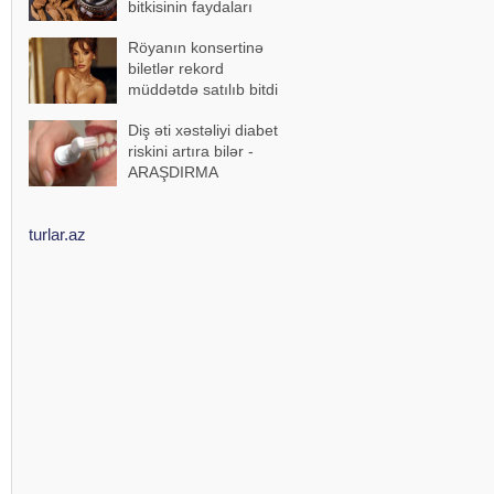
bitkisinin faydaları
Röyanın konsertinə
biletlər rekord
müddətdə satılıb bitdi
Diş əti xəstəliyi diabet
riskini artıra bilər -
ARAŞDIRMA
turlar.az