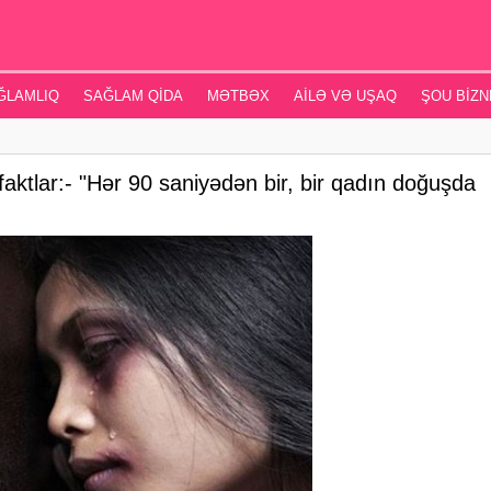
ĞLAMLIQ
SAĞLAM QIDA
MƏTBƏX
AILƏ VƏ UŞAQ
ŞOU BIZN
aktlar:- "Hər 90 saniyədən bir, bir qadın doğuşda