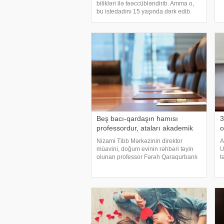
a
bilikləri ilə təəccübləndirib. Amma o,
h
bu istedadını 15 yaşında dərk edib.
B
Riyazi bilikləri ilə yaşıdlarından
seçilsə də, uzun müddət bunun
fərqində olmayıb. Ta ki, onu müəllimi
kəşf edi
Beş bacı-qardaşın hamısı
3
professordur, ataları akademik
o
Nizami Tibb Mərkəzinin direktor
A
müavini, doğum evinin rəhbəri təyin
U
olunan professor Fərəh Qaraqurbanlı
t
tanınmış ailənin nümayəndəsidir.
e
"Yeni Sabah"a istinadən xəbər verir ki,
ə
o, akademik Afad Qurbanovun qızıdır
A
ə