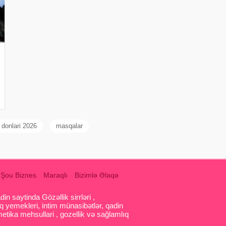
 donlari 2026
masqalar
Şou Biznes
Maraqlı
Bizimlə Əlaqə
 saytinda Gözəllik sirrləri ,
q yemekleri, intim münasibətlər, qadin
etika mehsullari , gozellik və sağlamlıq