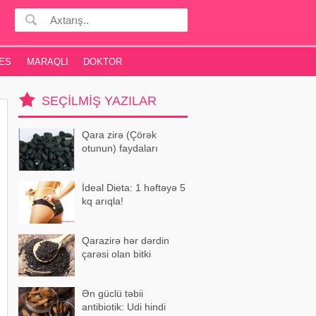
ES
MARAQLI
DOKTOR
SEÇILMIŞ YAZILAR
Qara zirə (Çörək
otunun) faydaları
İdeal Dieta: 1 həftəyə 5
kq arıqla!
Qarazirə hər dərdin
çarəsi olan bitki
Ən güclü təbii
antibiotik: Udi hindi