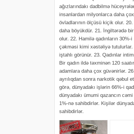
ağızlarındakı dadbilmə hüceyrələr
insanlardan milyonlarca daha çox 
övladlarının ölçüsü kiçik olur. 20
daha böyükdür. 21. İngiltərədə b
olur. 22. Hamilə qadınların 30%-
çəkməsi kimi xəstəliyə tutulurla
iştahlı görünür. 23. Qadınlar inti
Bir qadın ildə təxminən 120 saatı
adamlara daha çox güvənirlər. 2
ayrılıqdan sonra narkotik qəbul e
görə, dünyadakı işlərin 66%-i qad
dünyadakı ümumi qazancın cəmi 10
1%-nə sahibdirlər. Kişilər dünyad
sahibdirlər.