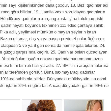
inin sayı kişilərinkindən daha çoxdur. 18. Bəzi qadınlar adi
rəng görə bilirlər. 19. Hamilə vaxtı xoruldayan qadınların
. Hündürboy qadınların xərçəng xəstəliyinə tutulmaq riski
ir qadın həyatı boyunca təxminən 111 ədəd çantaya sahib
i Pika adlı, yeyilməsi mümkün olmayan şeylərin iştah
r. Bəzən mismar, daş və ya başqa predmet onlar üçün çox
m əlaqədən 5 və ya 8 gün sonra da hamilə qala bilərlər. 24.
nı güzgü qarşısında keçirir. 25. Qadınlar onları qucaqlayan
6. Yeni doğulan uşağın qoxusu qadında narkomanın uzun
tməsi kimi bir ruh halı yaradır. 27. BMT-nin araşdırmalarına
ınlar tərəfindən görülür. Buna baxmayaraq, qadınlar
%-nə sahib ola bilirlər. Dünyadakı mülkiyyətin isə cəmi
akı işlərin 34%-ni görürlər. Ancaq dünyadakı gəlirin 99%-nə