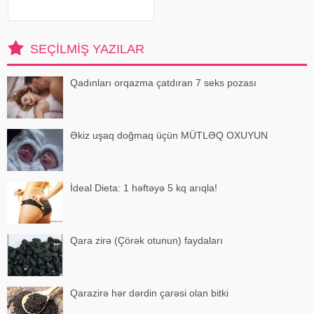
müxtəlif infeksiyalara yoluxma
riski artır. xəbər verir ki, hovuza
girməzdən əvvəl və çıxdıqdan
sonra duş qəbul etmək, hovuz
SEÇILMIŞ YAZILAR
kənarınd
Qadınları orqazma çatdıran 7 seks pozası
Əkiz uşaq doğmaq üçün MÜTLƏQ OXUYUN
İdeal Dieta: 1 həftəyə 5 kq arıqla!
Qara zirə (Çörək otunun) faydaları
Qarazirə hər dərdin çarəsi olan bitki