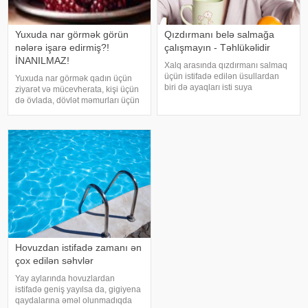
Yuxuda nar görmək görün
Qızdırmanı belə salmağa
nələrə işarə edirmiş?!
çalışmayın - Təhlükəlidir
İNANILMAZ!
Xalq arasında qızdırmanı salmaq
üçün istifadə edilən üsullardan
Yuxuda nar görmək qadın üçün
biri də ayaqları isti suya
ziyarət və mücevherata, kişi üçün
qoymaqdır. Lakin bu metod hər
də övlada, dövlət məmurları üçün
zaman faydalı hesab edilmir və
terfie, zabitlər üçün əmrlərinin
bəzi hallarda vəziyyəti daha da
keçməsinə, kəndli üçün oktyabr
ağırlaşdıra bilər. xəbər verir ki,
bərəkətinə, tacir üçün çox quru,
yüksə
xalq üçün yaxşı bir idarəy
Hovuzdan istifadə zamanı ən
çox edilən səhvlər
Yay aylarında hovuzlardan
istifadə geniş yayılsa da, gigiyena
qaydalarına əməl olunmadıqda