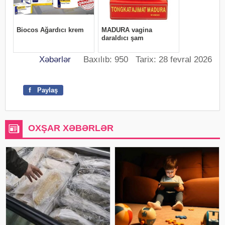
Xəbərlər
Baxılıb: 950 Tarix: 28 fevral 2026
f
Paylaş
OXŞAR XƏBƏRLƏR