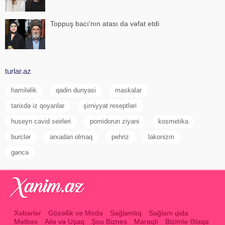
Toppuş bacı'nın atası da vəfat etdi
turlar.az
hamiləlik
qadin dunyasi
maskalar
tarixdə iz qoyanlar
şirniyyat reseptləri
huseyn cavid seirleri
pomidorun ziyani
kosmetika
burclər
arxadan olmaq
pehriz
lakonizm
gəncə
Xəbərlər
Gözəllik və Moda
Sağlamlıq
Sağlam qida
Mətbəx
Ailə və Uşaq
Şou Biznes
Maraqlı
Bizimlə Əlaqə