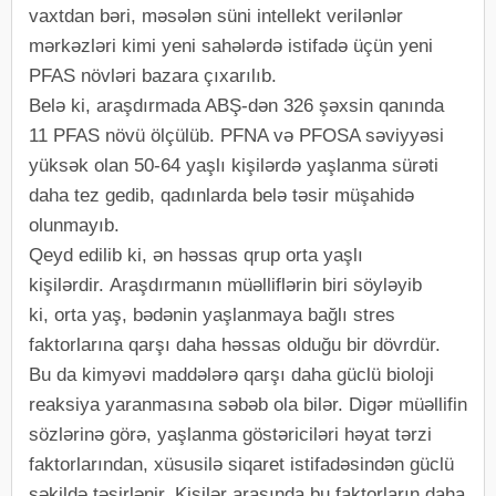
vaxtdan bəri, məsələn süni intellekt verilənlər
mərkəzləri kimi yeni sahələrdə istifadə üçün yeni
PFAS növləri bazara çıxarılıb.
Belə ki, araşdırmada ABŞ-dən 326 şəxsin qanında
11 PFAS növü ölçülüb. PFNA və PFOSA səviyyəsi
yüksək olan 50-64 yaşlı kişilərdə yaşlanma sürəti
daha tez gedib, qadınlarda belə təsir müşahidə
olunmayıb.
Qeyd edilib ki, ən həssas qrup orta yaşlı
kişilərdir. Araşdırmanın müəlliflərin biri söyləyib
ki, orta yaş, bədənin yaşlanmaya bağlı stres
faktorlarına qarşı daha həssas olduğu bir dövrdür.
Bu da kimyəvi maddələrə qarşı daha güclü bioloji
reaksiya yaranmasına səbəb ola bilər. Digər müəllifin
sözlərinə görə, yaşlanma göstəriciləri həyat tərzi
faktorlarından, xüsusilə siqaret istifadəsindən güclü
şəkildə təsirlənir. Kişilər arasında bu faktorların daha