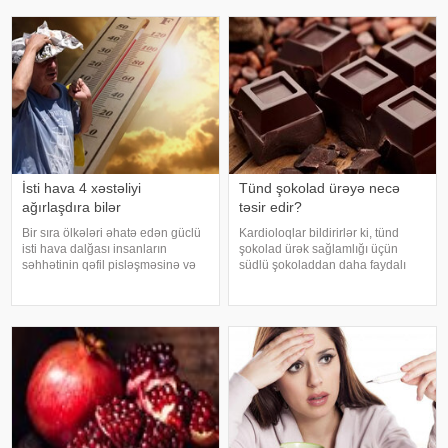
istidə uzaq durmağa çalışsalar da,
üçün əlverişli şərait yarada bilər.
az alkoqollu içkilər çox vaxt
Buna səbəb təkcə yüksək
zərərsi
temperatur deyil. Açıq havad
İsti hava 4 xəstəliyi
Tünd şokolad ürəyə necə
ağırlaşdıra bilər
təsir edir?
Bir sıra ölkələri əhatə edən güclü
Kardioloqlar bildirirlər ki, tünd
isti hava dalğası insanların
şokolad ürək sağlamlığı üçün
səhhətinin qəfil pisləşməsinə və
südlü şokoladdan daha faydalı
bəzi xəstəliklərin ağırlaşmasına
hesab olunur. Bunun əsas səbəbi
səbəb ola bilər. Yüksək
kakaonun tərkibində olan
temperatur yalnız susuzlaşma və
flavanollar, güclü antioksidant
günvurma riski yaratmır. xarici
maddələrdir. -a istinadən bildirir ki
mediay