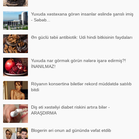
Yuxuda xəstəxana görən insanlar əslində şanslı imiş
- Səbəb...
Ən güclü təbii antibiotik: Udi hindi bitkisinin faydaları
Yuxuda nar görmək görün nələrə işarə edirmiş?!
İNANILMAZ!
Röyanın konsertinə biletlər rekord müddətdə satılıb
bitdi
Diş əti xəstəliyi diabet riskini artıra bilər -
ARAŞDIRMA
Blogerin əri onun ad günündə vəfat etdib