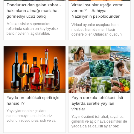
Dondurucudan gələn zəhər -
Virtual oyunlar uşağa zərər
həkimlərin almağı məsləhət
verirmi? – Səhiyyə
görmədiyi ucuz balıq
Nazirliyinin psixoloqundan
tövsiyələr
Mütəxəssislər supermarket
Virtual oyunlar uşaqlara həm
rəflərində satılan ən keyfiyyətsiz
müsbət, həm də mənfi təsir
balıq növlərini açıqlayıblar.
göstərə bilər. Onlardan düzgün
Dondurulmuş balıq tez və faydalı
rejimdə istifadə edildikdə zehni
şam yeməyi üçün ideal seçim kimi
inkişafı dəstəkləsə də, həddindən
görünür. xarici mediaya istinadən
artıq oynanılması fiziki və psixoloji
xəbər verir ki, supermarketlərdək
problemlərə səbəb ola bilər
Yayda ən təhlükəli spirtli içki
Yayın qorxulu təhlükəsi: İsti
hansıdır?
aylarda sürətlə yayılan
viruslar
Yay aylarında bir çoxları
sərinlənməyin ən təhlükəsiz
Yay mövsümü istirahət, səyahət,
yolunun soyuq pivə, sidr və ya
çimərlik və açıq hava gəzintiləri ilə
şirin kokteyl içmək olduğunu
yadda qalsa da, isti aylar bəzi
düşünür. Güclü spirtli içkilərdən
virus infeksiyalarının yayılması