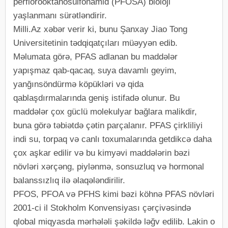
perflorooktanosülfonamid (PFOSA) bioloji
yaşlanmanı sürətləndirir.
Milli.Az xəbər verir ki, bunu Şanxay Jiao Tong
Universitetinin tədqiqatçıları müəyyən edib.
Məlumata görə, PFAS adlanan bu maddələr
yapışmaz qab-qacaq, suya davamlı geyim,
yanğınsöndürmə köpükləri və qida
qablaşdırmalarında geniş istifadə olunur. Bu
maddələr çox güclü molekulyar bağlara malikdir,
buna görə təbiətdə çətin parçalanır. PFAS çirkliliyi
indi su, torpaq və canlı toxumalarında getdikcə daha
çox aşkar edilir və bu kimyəvi maddələrin bəzi
növləri xərçəng, piylənmə, sonsuzluq və hormonal
balanssızlıq ilə əlaqələndirilir.
PFOS, PFOA və PFHS kimi bəzi köhnə PFAS növləri
2001-ci il Stokholm Konvensiyası çərçivəsində
qlobal miqyasda mərhələli şəkildə ləğv edilib. Lakin o