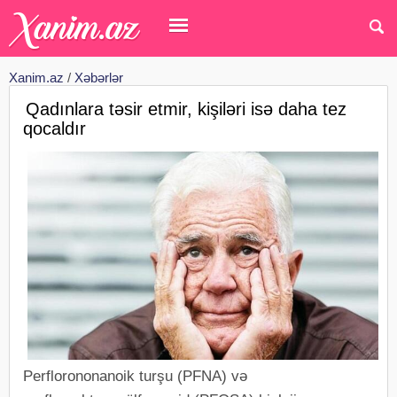
Xanim.az
/
Xəbərlər
Qadınlara təsir etmir, kişiləri isə daha tez
qocaldır
Perflorononanoik turşu (PFNA) və