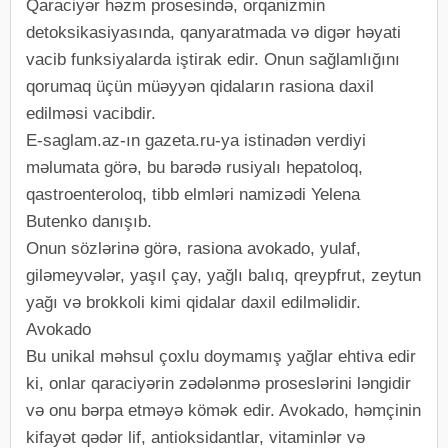
Qaraciyər həzm prosesində, orqanizmin
detoksikasiyasında, qanyaratmada və digər həyati
vacib funksiyalarda iştirak edir. Onun sağlamlığını
qorumaq üçün müəyyən qidaların rasiona daxil
edilməsi vacibdir.
E-saglam.az-ın gazeta.ru-ya istinadən verdiyi
məlumata görə, bu barədə rusiyalı hepatoloq,
qastroenteroloq, tibb elmləri namizədi Yelena
Butenko danışıb.
Onun sözlərinə görə, rasiona avokado, yulaf,
giləmeyvələr, yaşıl çay, yağlı balıq, qreypfrut, zeytun
yağı və brokkoli kimi qidalar daxil edilməlidir.
Avokado
Bu unikal məhsul çoxlu doymamış yağlar ehtiva edir
ki, onlar qaraciyərin zədələnmə proseslərini ləngidir
və onu bərpa etməyə kömək edir. Avokado, həmçinin
kifayət qədər lif, antioksidantlar, vitaminlər və