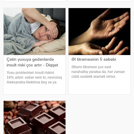
bəzi hallarda vəziyyəti daha da
qiymətləndirilməsinə cavabdeh
ağırlaşdıra bilər. xəbər verir ki,
olan beyin nahiyələrinin orta
yüksə
hesabla 32 yaşına qədər inkişa
Çətin yuxuya gedənlərdə
Əl titrəməsinin 5 səbəbi
insult riski çox artır - Diqqət
Əllərin titrəməsi çox vaxt
narahatlıq yaratsa da, hər zaman
Yuxu problemləri insult riskini
ciddi xəstəlik əlaməti olmur.
16% artırır. xəbər verir ki, nevroloq
Mütəxəssislərin sözlərinə görə,
Aleksandra Alekhina beş və ya
bəzi hallarda bu vəziyyət gündəlik
daha çox yuxu pozğunluğu
faktorlarla bağlı olur və aradan
simptomundan əziyyət çəkən
qalxa bilər. Fransız mətbuatın
insanlarda insult riskinin ikiqat
artdığını deyib. İnsult ciddi və
həyat