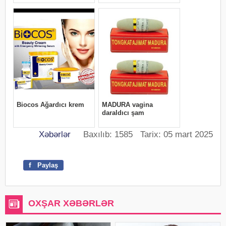
Xəbərlər
Baxılıb: 1585 Tarix: 05 mart 2025
f
Paylaş
OXŞAR XƏBƏRLƏR