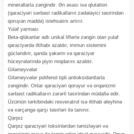
minerallarla zəngindir. Ən əsası isə qlutation
(qaraciyəri sərbəst radikalların zədələyici təsirindən
qoruyan maddə) istehsalını artırır.
Yulaf yarması
Beta-qlükanlar adlı unikal liflərlə zəngin olan yulaf
qaraciyərdə iltihabı azaldır, immun sistemini
gücləndirir, qanda şəkərin və qaraciyər
hüceyrələrində piyin miqdarını azaldır.
Giləmeyvələr
Giləmeyvələr polifenol tipli antioksidantlarla
zəngindir. Onlar qaraciyəri qoruyur və orqanizmi
sərbəst radikalların zərərli təsirindən müdafiə edir.
Üzümün tərkibindəki resveratrol isə iltihab əleyhinə
və xərçəngə qarşı təsirləri ilə tanınır.
Qarpız
Qarpız qaraciyəri toksinlərdən təmizləyən və