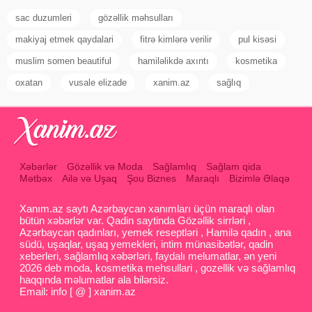
sac duzumleri
gözəllik məhsulları
makiyaj etmek qaydalari
fitrə kimlərə verilir
pul kisəsi
muslim somen beautiful
hamiləlikdə axıntı
kosmetika
oxatan
vusale elizade
xanim.az
sağlıq
Xəbərlər
Gözəllik və Moda
Sağlamlıq
Sağlam qida
Mətbəx
Ailə və Uşaq
Şou Biznes
Maraqlı
Bizimlə Əlaqə
Xanım.az saytı Azərbaycan xanımları üçün maraqlı olan
bütün xəbərlər var. Qadin saytinda Gözəllik sirrləri ,
Azərbaycan qadınları, yemek reseptləri , Hamilə qadın , ana
südü, uşaqlar, uşaq yemekleri, intim münasibətlər, qadin
xeberleri, sağlamlıq xəbərləri, faydalı melumatlar, ən yeni
2026 deb moda, kosmetika mehsullari , gozellik və sağlamlıq
haqqında məlumatlar ala bilərsiz.
Email: info [ @ ] xanim.az