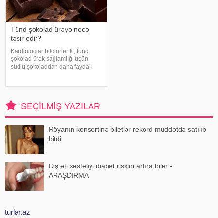
Tünd şokolad ürəyə necə
təsir edir?
Kardioloqlar bildirirlər ki, tünd
şokolad ürək sağlamlığı üçün
südlü şokoladdan daha faydalı
hesab olunur. Bunun əsas səbəbi
kakaonun tərkibində olan
flavanollar, güclü antioksidant
maddələrdir. -a istinadən bildirir ki
SEÇILMIŞ YAZILAR
Röyanın konsertinə biletlər rekord müddətdə satılıb
bitdi
Diş əti xəstəliyi diabet riskini artıra bilər -
ARAŞDIRMA
turlar.az