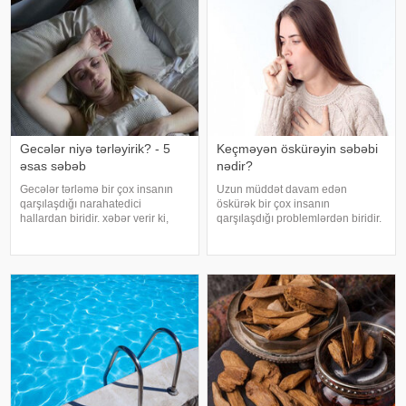
Gecələr niyə tərləyirik? - 5
Keçməyən öskürəyin səbəbi
əsas səbəb
nədir?
Gecələr tərləmə bir çox insanın
Uzun müddət davam edən
qarşılaşdığı narahatedici
öskürək bir çox insanın
hallardan biridir. xəbər verir ki,
qarşılaşdığı problemlərdən biridir.
mütəxəssislər bildirirlər ki, bu
Bəzən adi soyuqdəymədən sonra
vəziyyət bəzən sadə səbəblərlə
yaranan öskürək həftələrlə davam
əlaqəli olsa da, bəzi hallarda
edə bilər. Lakin öskürəyin səbəbi
sağlamlıq problemlərinin əlamət
hər zaman tənəffüs yolu
infeksiyası olmur