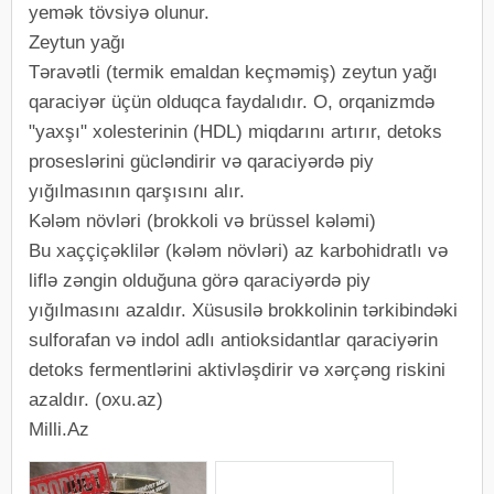
yemək tövsiyə olunur.
Zeytun yağı
Təravətli (termik emaldan keçməmiş) zeytun yağı
qaraciyər üçün olduqca faydalıdır. O, orqanizmdə
"yaxşı" xolesterinin (HDL) miqdarını artırır, detoks
proseslərini gücləndirir və qaraciyərdə piy
yığılmasının qarşısını alır.
Kələm növləri (brokkoli və brüssel kələmi)
Bu xaççiçəklilər (kələm növləri) az karbohidratlı və
liflə zəngin olduğuna görə qaraciyərdə piy
yığılmasını azaldır. Xüsusilə brokkolinin tərkibindəki
sulforafan və indol adlı antioksidantlar qaraciyərin
detoks fermentlərini aktivləşdirir və xərçəng riskini
azaldır. (oxu.az)
Milli.Az