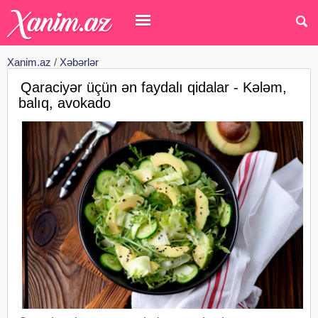
Xanim.az
/
Xəbərlər
Qaraciyər üçün ən faydalı qidalar - Kələm,
balıq, avokado