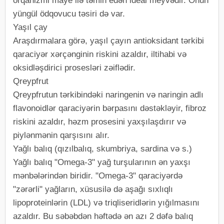
orqanizmi maye ilə təmin edən ideal meyvədir. Onun
yüngül ödqovucu təsiri də var.
Yaşıl çay
Araşdırmalara görə, yaşıl çayın antioksidant tərkibi
qaraciyər xərçənginin riskini azaldır, iltihabi və
oksidləşdirici prosesləri zəiflədir.
Qreypfrut
Qreypfrutun tərkibindəki naringenin və naringin adlı
flavonoidlər qaraciyərin bərpasını dəstəkləyir, fibroz
riskini azaldır, həzm prosesini yaxşılaşdırır və
piylənmənin qarşısını alır.
Yağlı balıq (qızılbalıq, skumbriya, sardina və s.)
Yağlı balıq "Omega-3" yağ turşularının ən yaxşı
mənbələrindən biridir. "Omega-3" qaraciyərdə
"zərərli" yağların, xüsusilə də aşağı sıxlıqlı
lipoproteinlərin (LDL) və triqliseridlərin yığılmasını
azaldır. Bu səbəbdən həftədə ən azı 2 dəfə balıq