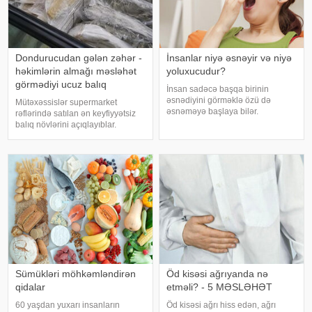
Dondurucudan gələn zəhər -
İnsanlar niyə əsnəyir və niyə
həkimlərin almağı məsləhət
yoluxucudur?
görmədiyi ucuz balıq
İnsan sadəcə başqa birinin
əsnədiyini görməklə özü də
Mütəxəssislər supermarket
əsnəməyə başlaya bilər.
rəflərində satılan ən keyfiyyətsiz
Maraqlıdır ki, bu qəribə təsir bəzi
balıq növlərini açıqlayıblar.
heyvanlarda da müşahidə olunur.
Dondurulmuş balıq tez və faydalı
xarici mediaya istinadən xəbər
şam yeməyi üçün ideal seçim kimi
verir ki, əsnəmək insan
görünür. xarici mediaya istinadən
orqanizminin ən adi
xəbər verir ki, supermarketlərdək
Sümükləri möhkəmləndirən
Öd kisəsi ağrıyanda nə
qidalar
etməli? - 5 MƏSLƏHƏT
60 yaşdan yuxarı insanların
Öd kisəsi ağrı hiss edən, ağrı