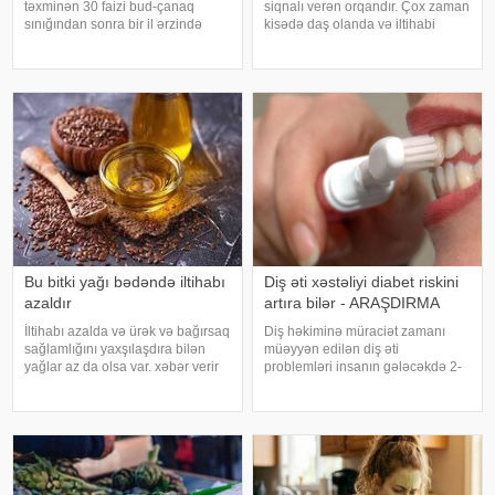
təxminən 30 faizi bud-çanaq
siqnalı verən orqandır. Çox zaman
sınığından sonra bir il ərzində
kisədə daş olanda və iltihabi
həyatını itirir. xəbər verir ki, bu
xəstəliklərdə ağrıyır. Kəskin
səbəbdən sümüklərin
pristuplarda ilk işiniz təcili yardım
möhkəmliyini qorumaq və sınıq
çağırıb, xəstəxanaya çatmaqdır,
riskini azaltmaq üçün kalsium, D
bu zaman hətta ağrıkəsic
vitamini, zülal
Bu bitki yağı bədəndə iltihabı
Diş əti xəstəliyi diabet riskini
azaldır
artıra bilər - ARAŞDIRMA
İltihabı azalda və ürək və bağırsaq
Diş həkiminə müraciət zamanı
sağlamlığını yaxşılaşdıra bilən
müəyyən edilən diş əti
yağlar az da olsa var. xəbər verir
problemləri insanın gələcəkdə 2-
ki, kətan yağı ənənəvi olaraq
ci tip diabetə tutulma riski barədə
işlədici və yara sağalması üçün
də məlumat verə bilər. xəbər verir
istifadə edilən üyüdülmüş və
ki, "The Lancet Public
preslənmiş kətan toxumlarında
Health" jurnalında dərc olunan v