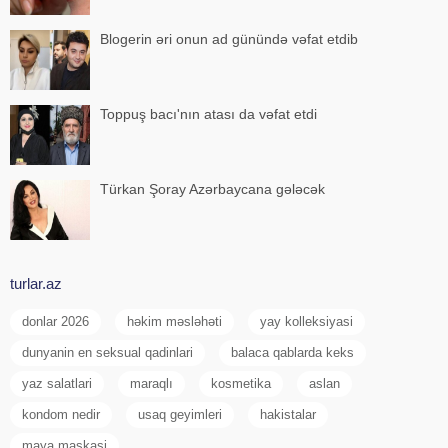
Blogerin əri onun ad günündə vəfat etdib
Toppuş bacı'nın atası da vəfat etdi
Türkan Şoray Azərbaycana gələcək
turlar.az
donlar 2026
həkim məsləhəti
yay kolleksiyasi
dunyanin en seksual qadinlari
balaca qablarda keks
yaz salatlari
maraqlı
kosmetika
aslan
kondom nedir
usaq geyimleri
hakistalar
maya maskasi