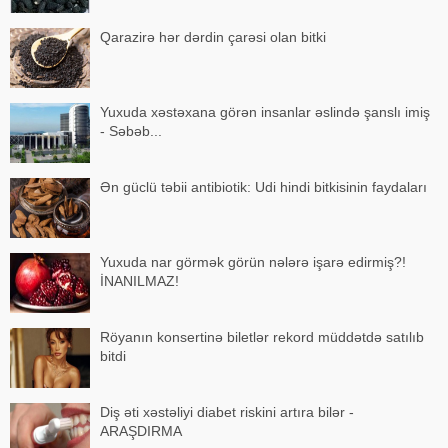
Qarazirə hər dərdin çarəsi olan bitki
Yuxuda xəstəxana görən insanlar əslində şanslı imiş
- Səbəb...
Ən güclü təbii antibiotik: Udi hindi bitkisinin faydaları
Yuxuda nar görmək görün nələrə işarə edirmiş?!
İNANILMAZ!
Röyanın konsertinə biletlər rekord müddətdə satılıb
bitdi
Diş əti xəstəliyi diabet riskini artıra bilər -
ARAŞDIRMA