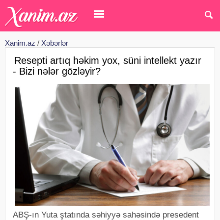
Xanim.az
/
Xəbərlər
Resepti artıq həkim yox, süni intellekt yazır
- Bizi nələr gözləyir?
ABŞ-ın Yuta ştatında səhiyyə sahəsində presedent