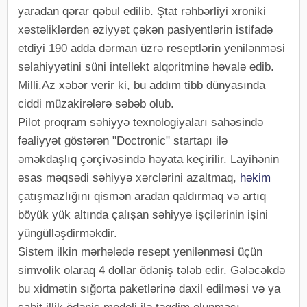
yaradan qərar qəbul edilib. Ştat rəhbərliyi xroniki
xəstəliklərdən əziyyət çəkən pasiyentlərin istifadə
etdiyi 190 adda dərman üzrə reseptlərin yenilənməsi
səlahiyyətini süni intellekt alqoritminə həvalə edib.
Milli.Az xəbər verir ki, bu addım tibb dünyasında
ciddi müzakirələrə səbəb olub.
Pilot proqram səhiyyə texnologiyaları sahəsində
fəaliyyət göstərən "Doctronic" startapı ilə
əməkdaşlıq çərçivəsində həyata keçirilir. Layihənin
əsas məqsədi səhiyyə xərclərini azaltmaq,
həkim
çatışmazlığını qismən aradan qaldırmaq və artıq
böyük yük altında çalışan səhiyyə işçilərinin işini
yüngülləşdirməkdir.
Sistem ilkin mərhələdə resept yenilənməsi üçün
simvolik olaraq 4 dollar ödəniş tələb edir. Gələcəkdə
bu xidmətin sığorta paketlərinə daxil edilməsi və ya