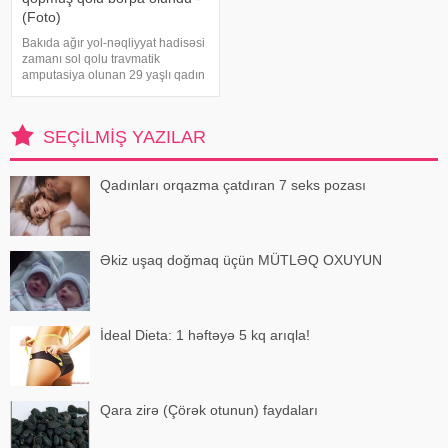
(Foto)
Bakıda ağır yol-nəqliyyat hadisəsi
zamanı sol qolu travmatik
amputasiya olunan 29 yaşlı qadın
uğurla əməliyyat edilib. xəbər
verir ki, hadisədən sonra
zərərçəkən Səhiyyə Nazirliyi
SEÇILMIŞ YAZILAR
Akademik M.A.Topçubaşov adına
Elmi Cərrahiyy
Qadınları orqazma çatdıran 7 seks pozası
Əkiz uşaq doğmaq üçün MÜTLƏQ OXUYUN
İdeal Dieta: 1 həftəyə 5 kq arıqla!
Qara zirə (Çörək otunun) faydaları