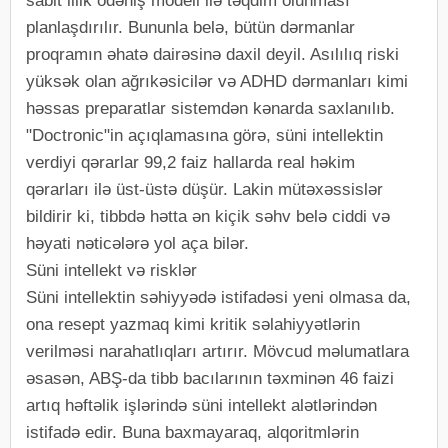
sabit illik ödəniş modeli ilə təqdim olunması
planlaşdırılır. Bununla belə, bütün dərmanlar
proqramın əhatə dairəsinə daxil deyil. Asılılıq riski
yüksək olan ağrıkəsicilər və ADHD dərmanları kimi
həssas preparatlar sistemdən kənarda saxlanılıb.
"Doctronic"in açıqlamasına görə, süni intellektin
verdiyi qərarlar 99,2 faiz hallarda real həkim
qərarları ilə üst-üstə düşür. Lakin mütəxəssislər
bildirir ki, tibbdə hətta ən kiçik səhv belə ciddi və
həyati nəticələrə yol aça bilər.
Süni intellekt və risklər
Süni intellektin səhiyyədə istifadəsi yeni olmasa da,
ona resept yazmaq kimi kritik səlahiyyətlərin
verilməsi narahatlıqları artırır. Mövcud məlumatlara
əsasən, ABŞ-da tibb bacılarının təxminən 46 faizi
artıq həftəlik işlərində süni intellekt alətlərindən
istifadə edir. Buna baxmayaraq, alqoritmlərin