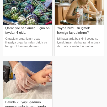
Qaraciyər sağlamlığı üçün ən
Yayda buzlu su içmək
faydalı 4 qida
həmişə faydalıdırmı?
Qaraciyər orqanizmin əsas
İsti havalarda buz kimi soyuq su
filtrasiya orqanlarından biridir və
içmək insanı dərhal rahatlaşdırsa
hər gün toksinləri, dərman
da, mütəxəssislər bunun hər
qalıqlarını və maddələr
zaman ən yaxşı seçim olmadığını
mübadiləsi nəticəsində yaranan
bildirirlər. xəbər verir ki, çox soyuq
tullantıları emal edir. "Euroonco"
su susuzluq hissini tez azaldır və
federal ekspert onkologiya
insanın kifayət qədə
klinikalar
Bakıda 29 yaşlı qadının
qopmuş qolu bərpa olundu -