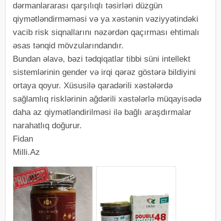
dərmanlararası qarşılıqlı təsirləri düzgün
qiymətləndirməməsi və ya xəstənin vəziyyətindəki
vacib risk siqnallarını nəzərdən qaçırması ehtimalı
əsas tənqid mövzularındandır.
Bundan əlavə, bəzi tədqiqatlar tibbi süni intellekt
sistemlərinin gender və irqi qərəz göstərə bildiyini
ortaya qoyur. Xüsusilə qaradərili xəstələrdə
sağlamlıq risklərinin ağdərili xəstələrlə müqayisədə
daha az qiymətləndirilməsi ilə bağlı araşdırmalar
narahatlıq doğurur.
Fidan
Milli.Az