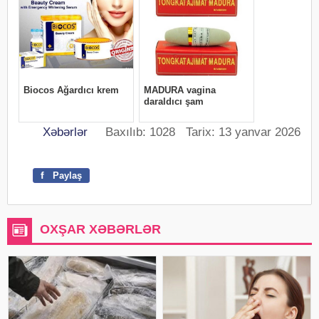
Xəbərlər
Baxılıb: 1028 Tarix: 13 yanvar 2026
f
Paylaş
OXŞAR XƏBƏRLƏR