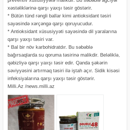
preventiv xüsusiyyətə malikdir. Bu səbəblə ağciyər
xəstəliklərinə qarşı yaxşı təsir göstərir.
* Bütün tünd rəngli ballar kimi antioksidant təsiri
sayəsində xərçəngə qarşı qoruyucudur.
* Antioksidant xüsusiyyəti sayəsində dil yaralarına
qarşı yaxşı təsiri var.
* Bal bir növ karbohidratdır. Bu səbəblə
bağırsaqlarda su qoruma təsirinə malikdir. Beləliklə,
qəbizliyə qarşı yaxşı təsir edir. Qanda şəkərin
səviyyəsini artırmaq təsiri ilə iştah açır. Sidik kisəsi
infeksiyalarına qarşı yaxşı təsir göstərir.
Milli.Az /news.milli.az