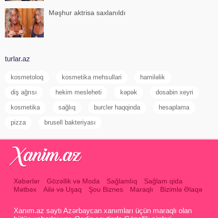
Məşhur aktrisa saxlanıldı
turlar.az
kosmetoloq
kosmetika mehsullari
hamiləlik
diş ağrısı
hekim mesleheti
kəpək
dosabin xeyri
kosmetika
sağlıq
burcler haqqinda
hesaplama
pizza
brusell bakteriyası
Xəbərlər
Gözəllik və Moda
Sağlamlıq
Sağlam qida
Mətbəx
Ailə və Uşaq
Şou Biznes
Maraqlı
Bizimlə Əlaqə
Xanım.az saytı Azərbaycan xanımları üçün maraqlı olan