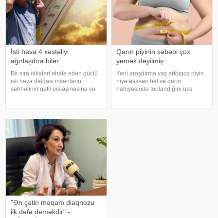
İsti hava 4 xəstəliyi
Qarın piyinin səbəbi çox
ağırlaşdıra bilər
yemək deyilmiş
Bir sıra ölkələri əhatə edən güclü
Yeni araşdırma yaş artdıqca piyin
isti hava dalğası insanların
niyə əsasən bel və qarın
səhhətinin qəfil pisləşməsinə və
nahiyəsində toplandığını üzə
bəzi xəstəliklərin ağırlaşmasına
çıxarıb. Bir çox insan yaşlandıqca
səbəb ola bilər. Yüksək
çəkisi demək olar ki, dəyişməsə
temperatur yalnız susuzlaşma və
də, qarın nahiyəsinin böyüdüyünü
günvurma riski yaratmır. xarici
müşahidə edir. Bu isə təkcə esteti
mediay
"Ən çətin məqam diaqnozu
ilk dəfə deməkdir" -