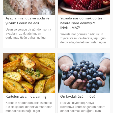
Ayaqlarınızı duz və soda ilə
Yuxuda nar görmək görün
yuyun: Görün nə edir
nələrə işarə edirmiş?!
İNANILMAZ!
Uzun və yorucu bir gündən sonra
ayaqlarınızdakı ağırlıqdan
Yuxuda nar görmək qadın üçün
qurtulmaq üçün bahalı qulluq
ziyarət və mücevherata, kişi üçün
məhsullarına ehtiyacınız yoxdur.
də övlada, dövlət məmurları üçün
Duz və soda ilə ayaqlarınızı həm
terfie, zabitlər üçün əmrlərinin
rahatlaya, həm də təravətləndirə
keçməsinə, kəndli üçün oktyabr
bilərsiniz. xəbər verir ki, çox vax
bərəkətinə, tacir üçün çox quru,
xalq üçün yaxşı bir idarəy
Kartofun ziyanı da varmış
Ən faydalı üzüm növü
Kartofun həddindən artıq istehlakı
Rusiyalı diyetoloq Sofiya
2-ci tip şəkərli diabet və maddələr
Kovanova üzüm seçərkən nələrə
mübadiləsi ilə bağlı digər
diqqət edilməli olduğunu izah