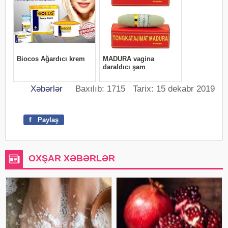
Xəbərlər
Baxılıb: 1715 Tarix: 15 dekabr 2019
f
Paylaş
OXŞAR XƏBƏRLƏR