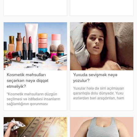
pozğunluqların yaranma riskini
edib. -a istinadən xəbər verir ki,
artıra bilər. Bu nəticəyə kartofun
bu barədə o, AİF.ru nəşrinə
sağlamlığa təsirini araşdıran
müsahibəsində danışıb.
yapon alimləri gəliblər. -
Mütəxəssis qeyd edib ki, tünd
rəngdə olan üzüm sortlar
Kosmetik məhsulları
Yuxuda sevişmək nəyə
seçərkən nəyə diqqət
yozulur?
etməliyik?
Yuxular hələ də sirri açılmayan
qaranlıqla dolu dünyadır. Yuxu
"Kosmetik məhsulların düzgün
əsrlərdən bəri araşdırılan, həm
seçilməsi və istifadəsi insanların
alimlərin, həm də mistika ilə
sağlamlığının qorunması
məşğul olanların cavabını tapmaq
baxımından mühüm əhəmiyyət
istədiyi tapmacadır. Fərqli və
daşıyır". xəbər verir ki, bu fikirləri
rəngarəng yuxular bəzən də
Səhiyyə Nazirliyinin rəsmi
cinsəlikl
"Instagram" hesabınd