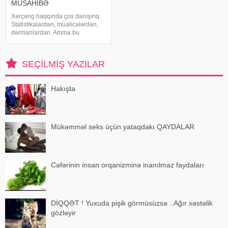
MÜSAHİBƏ
Xərçəng haqqında çox danışırıq.
Statistikalardan, müalicələrdən,
dərmanlardan. Amma bu
xəstəliyin arxasında dayanan
insanlardan, onların
qorxularından, ümidlərindən,
SEÇILMIŞ YAZILAR
yanlış bildiklərindən daha az
danışırıq. Elə buna gör
Hakışta
Mükəmməl seks üçün yataqdakı QAYDALAR
Cəfərinin insan orqanizminə inanılmaz faydaları
DİQQƏT ! Yuxuda pişik görmüsüzsə ..Ağır xəstəlik
gözləyir