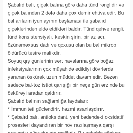
Şabalıd balı, çiçək balına görə daha tünd rənglidir və
çiçək balından 2 dəfə daha çox dəmir ehtiva edir. Bu
bal arıların iyun ayının başlaması ilə şabalıd
çiçəklərindən əldə etdikləri baldır. Tünd qəhvə rəngli,
tünd konsistensiyalı, kəskin şirin, bir az acı,
özünəməxsus dadı və qoxusu olan bu bal mikrob
öldürücü təsirə malikdir.
Soyuq qış günlərinin sərt havalarına görə boğaz
infeksiyalarının çox müşahidə edildiyi dövrlərdə
yaranan öskürək uzun müddət davam edir. Bəzən
sadəcə bal-toz istiot qarışığı bir neçə gün ərzində bu
öskürəyi aradan qaldırır.
Şabalıd balının sağlamlığa faydaları:
* İmmuniteti gücləndirir, həzmi asanlaşdırır.
* Şabalıd balı, antioksidant, yəni bədəndəki oksidatif
prosesləri dayandıran bir növ razılaşmaya qarşı