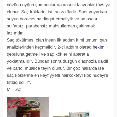
növünə uyğun şampunlar və xüsusi lasyonlar tövsiyə
olunur. Saç köklərini isti su zəiflədir. Saçı yuyarkən
suyun dərəcəsinə diqqət etməliyik və ən əsası,
sulfatsız, parabensiz məhsullardan çəkinmək
lazımdır.
Saç tökülməsi olan insan ilk addım kimi ümumi qan
analizlərindən keçməlidir. 2-ci addım olaraq
həkim
qəbuluna getməli və saç köklərini aparatla
yoxlatmalıdır. Bundan sonra düzgün diaqnozla daxili
və xarici müalicə təyin olunur. Bir çox hallarda isə
saç köklərinə ən keyfiyyətli hairkokteyl kök hüceyrə
tətbiq edilir".
Milli.Az