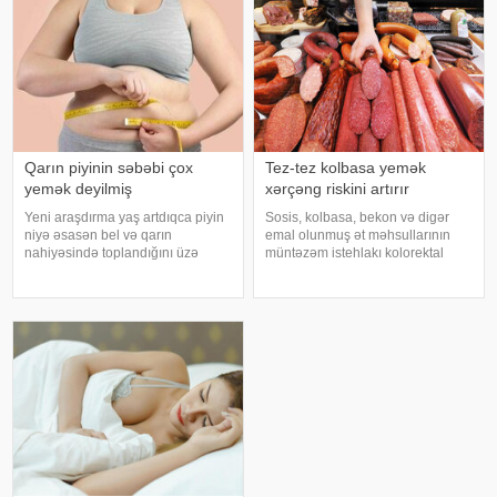
hərəkətindən gələn siqnallar
arasındakı uyğunsuzluqda
Qarın piyinin səbəbi çox
Tez-tez kolbasa yemək
yemək deyilmiş
xərçəng riskini artırır
Yeni araşdırma yaş artdıqca piyin
Sosis, kolbasa, bekon və digər
niyə əsasən bel və qarın
emal olunmuş ət məhsullarının
nahiyəsində toplandığını üzə
müntəzəm istehlakı kolorektal
çıxarıb. Bir çox insan yaşlandıqca
(yoğun və düz bağırsaq) xərçəngi
çəkisi demək olar ki, dəyişməsə
riskini artıra bilər. xəbər verir ki, bu
də, qarın nahiyəsinin böyüdüyünü
barədə Rusiya Səhiyyə
müşahidə edir. Bu isə təkcə esteti
Nazirliyinin Milli Kliniki
Endokrinologiy