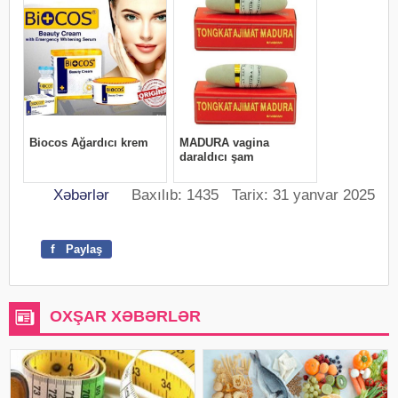
Xəbərlər
Baxılıb: 1435 Tarix: 31 yanvar 2025
f
Paylaş
OXŞAR XƏBƏRLƏR