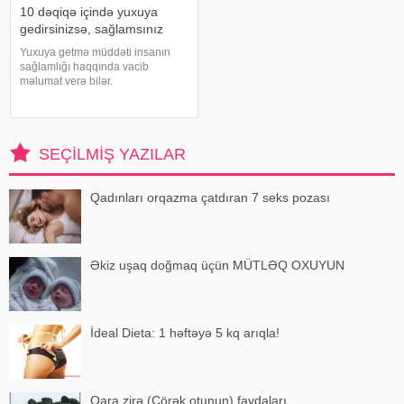
10 dəqiqə içində yuxuya
gedirsinizsə, sağlamsınız
Yuxuya getmə müddəti insanın
sağlamlığı haqqında vacib
məlumat verə bilər.
Mütəxəssislərin fikrincə, ideal vaxt
10-20 dəqiqədir. xəbər verir ki,
davranış yönümlü yuxu təbabəti
üzrə mütəxəssis Mişel Drerupun
SEÇILMIŞ YAZILAR
sözlərinə görə
Qadınları orqazma çatdıran 7 seks pozası
Əkiz uşaq doğmaq üçün MÜTLƏQ OXUYUN
İdeal Dieta: 1 həftəyə 5 kq arıqla!
Qara zirə (Çörək otunun) faydaları