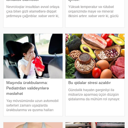
Nevroloqlar insultdan əvvəl ortaya
Yüksək temperatur və rütubət
çıxa bilən gizli əlamətlərə diqqət
orqanizmdə maye və mineral
yetirməyə çağırıblar. xəbər verir ki,
itkisini artırır. xəbər verir ki, güclü
insult bəzi hallarda qəfil baş
tərləmə nəticəsində yaranan su
vermir və beyin günlər, hətta
və mineral çatışmazlığı huşun
həftələr əvvəl müəyyən siqnallar
itirilməsinə, başgicəllənmə və
verə bilər. Lakin b
ürəkbulanma kimi hallara səbəb
ol
Maşında ürəkbulanma:
Bu qidalar stresi azaldır
Pediatrdan valideynlərə
Gündəlik həyatın gərginliyi ilə
məsləhət
mübarizə aparmaq üçün düzgün
qidalanma da mühüm rol oynayır.
Yay mövsümündə uzun avtomobil
axşam.az-a istinadən bildirir
səfərləri zamanı uşaqlarda
ki, orqanizmin kifayət qədər
ürəkbulanma və qusma halları
vitamin və mineral alması stressin
tez-tez müşahidə olunur. xəbər
təsirlərini azaltmağa kömək edə
verir ki, pediatr Jül Fujer bunun
bilər
beynin gözlərdən və bədənin