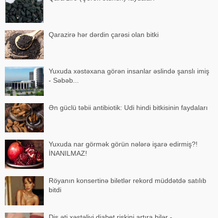
Qarazirə hər dərdin çarəsi olan bitki
Yuxuda xəstəxana görən insanlar əslində şanslı imiş
- Səbəb...
Ən güclü təbii antibiotik: Udi hindi bitkisinin faydaları
Yuxuda nar görmək görün nələrə işarə edirmiş?!
İNANILMAZ!
Röyanın konsertinə biletlər rekord müddətdə satılıb
bitdi
Diş əti xəstəliyi diabet riskini artıra bilər -