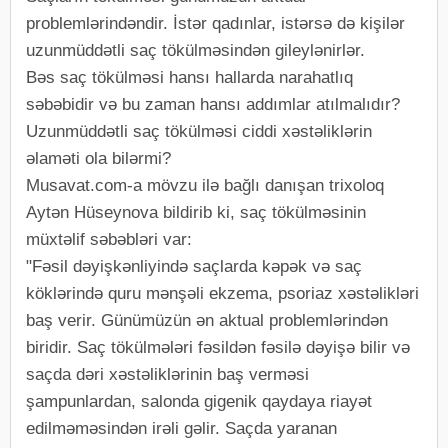
problemlərindəndir. İstər qadınlar, istərsə də kişilər
uzunmüddətli saç tökülməsindən gileylənirlər.
Bəs saç tökülməsi hansı hallarda narahatlıq
səbəbidir və bu zaman hansı addımlar atılmalıdır?
Uzunmüddətli saç tökülməsi ciddi xəstəliklərin
əlaməti ola bilərmi?
Musavat.com-a mövzu ilə bağlı danışan trixoloq
Aytən Hüseynova bildirib ki, saç tökülməsinin
müxtəlif səbəbləri var:
"Fəsil dəyişkənliyində saçlarda kəpək və saç
köklərində quru mənşəli ekzema, psoriaz xəstəlikləri
baş verir. Günümüzün ən aktual problemlərindən
biridir. Saç tökülmələri fəsildən fəsilə dəyişə bilir və
saçda dəri xəstəliklərinin baş verməsi
şampunlardan, salonda gigenik qaydaya riayət
edilməməsindən irəli gəlir. Saçda yaranan