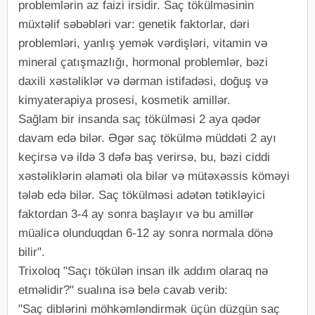
problemlərin az faizi irsidir. Saç tökülməsinin
müxtəlif səbəbləri var: genetik faktorlar, dəri
problemləri, yanlış yemək vərdişləri, vitamin və
mineral çatışmazlığı, hormonal problemlər, bəzi
daxili xəstəliklər və dərman istifadəsi, doğuş və
kimyaterapiya prosesi, kosmetik amillər.
Sağlam bir insanda saç tökülməsi 2 aya qədər
davam edə bilər. Əgər saç tökülmə müddəti 2 ayı
keçirsə və ildə 3 dəfə baş verirsə, bu, bəzi ciddi
xəstəliklərin əlaməti ola bilər və mütəxəssis köməyi
tələb edə bilər. Saç tökülməsi adətən tətikləyici
faktordan 3-4 ay sonra başlayır və bu amillər
müalicə olunduqdan 6-12 ay sonra normala dönə
bilir".
Trixoloq "Saçı tökülən insan ilk addım olaraq nə
etməlidir?" sualına isə belə cavab verib:
"Saç diblərini möhkəmləndirmək üçün düzgün saç