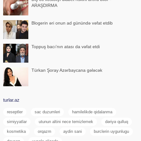
ARAŞDIRMA
Blogerin əri onun ad günündə vəfat etdib
Toppuş bacı'nın atası da vəfat etdi
Türkan Şoray Azərbaycana gələcək
turlar.az
reseptler
sac duzumleri
hamilelikde qidalanma
sirniyyatlar
utunun altini nece temizlemek
dəriyə qulluq
kosmetika
orqazm
aydin sani
burclerin uygunlugu