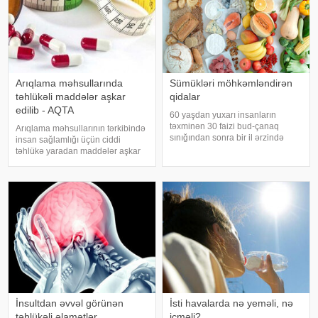
Arıqlama məhsullarında
Sümükləri möhkəmləndirən
təhlükəli maddələr aşkar
qidalar
edilib - AQTA
60 yaşdan yuxarı insanların
təxminən 30 faizi bud-çanaq
Arıqlama məhsullarının tərkibində
sınığından sonra bir il ərzində
insan sağlamlığı üçün ciddi
həyatını itirir. xəbər verir ki, bu
təhlükə yaradan maddələr aşkar
səbəbdən sümüklərin
edilib. xəbər verir ki, bunu
möhkəmliyini qorumaq və sınıq
Azərbaycan Respublikasının Qida
riskini azaltmaq üçün kalsium, D
Təhlükəsizliyi Agentliyinin (AQTA)
vitamini, zülal
Qida təhlükəsizliyi şöbəsinin
müdir
İnsultdan əvvəl görünən
İsti havalarda nə yeməli, nə
təhlükəli əlamətlər
içməli?