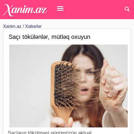
Xanim.az
/
Xəbərlər
Saçı tökülənlər, mütləq oxuyun
Saçların tökülməsi günümüzün aktual