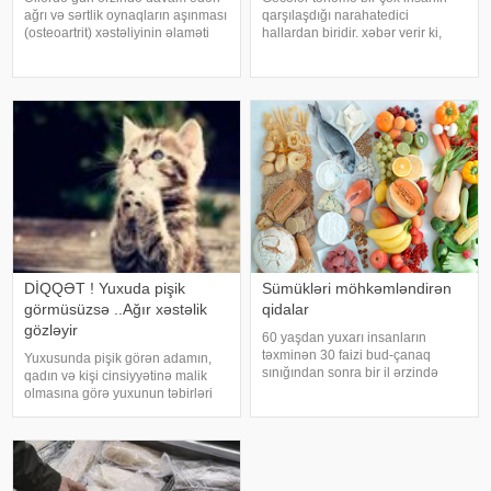
ağrı və sərtlik oynaqların aşınması
qarşılaşdığı narahatedici
(osteoartrit) xəstəliyinin əlaməti
hallardan biridir. xəbər verir ki,
ola bilər. Bu xəstəlik oynaqları
mütəxəssislər bildirirlər ki, bu
qoruyan qığırdağın zamanla
vəziyyət bəzən sadə səbəblərlə
nazilməsi və aşınması nəticəsində
əlaqəli olsa da, bəzi hallarda
yaranır. xəbər verir ki
sağlamlıq problemlərinin əlamət
DİQQƏT ! Yuxuda pişik
Sümükləri möhkəmləndirən
görmüsüzsə ..Ağır xəstəlik
qidalar
gözləyir
60 yaşdan yuxarı insanların
təxminən 30 faizi bud-çanaq
Yuxusunda pişik görən adamın,
sınığından sonra bir il ərzində
qadın və kişi cinsiyyətinə malik
həyatını itirir. xəbər verir ki, bu
olmasına görə yuxunun təbirləri
səbəbdən sümüklərin
dəyişir. Əgər bu yuxunu görən
möhkəmliyini qorumaq və sınıq
adam bir kişisə, bu kişinin normal
riskini azaltmaq üçün kalsium, D
həyatında diqqətsiz bir şəxsiyyətə
vitamini, zülal
sahib olduğu, ətrafındak