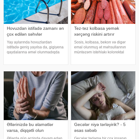
Hovuzdan istifadə zamanı ən
Tez-tez kolbasa yemək
çox edilən səhvlər
xərçəng riskini artırır
Yay aylarında hovuzlardan
Sosis, kolbasa, bekon və digər
istifadə geniş yayılsa da, gigiyena
emal olunmuş ət məhsullarının
qaydalarına əməl olunmadıqda
müntəzəm istehlakı kolorektal
müxtəlif infeksiyalara yoluxma
(yoğun və düz bağırsaq) xərçəngi
riski artır. xəbər verir ki, hovuza
riskini artıra bilər. xəbər verir ki, bu
girməzdən əvvəl və çıxdıqdan
barədə Rusiya Səhiyyə
sonra duş qəbul etmək, hovuz
Nazirliyinin Milli Kliniki
kənarınd
Endokrinologiy
Əllərinizdə bu əlamətlər
Gecələr niyə tərləyirik? - 5
varsa, diqqətli olun
əsas səbəb
Əllərdə gün ərzində davam edən
Gecələr tərləmə bir çox insanın