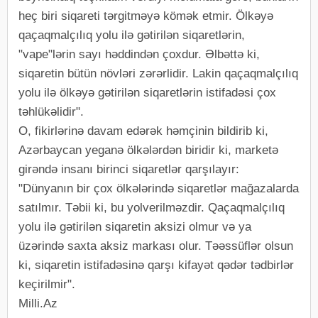
heç biri siqareti tərgitməyə kömək etmir. Ölkəyə
qaçaqmalçılıq yolu ilə gətirilən siqaretlərin,
"vape"lərin sayı həddindən çoxdur. Əlbəttə ki,
siqaretin bütün növləri zərərlidir. Lakin qaçaqmalçılıq
yolu ilə ölkəyə gətirilən siqaretlərin istifadəsi çox
təhlükəlidir".
O, fikirlərinə davam edərək həmçinin bildirib ki,
Azərbaycan yeganə ölkələrdən biridir ki, marketə
girəndə insanı birinci siqaretlər qarşılayır:
"Dünyanın bir çox ölkələrində siqaretlər mağazalarda
satılmır. Təbii ki, bu yolverilməzdir. Qaçaqmalçılıq
yolu ilə gətirilən siqaretin aksizi olmur və ya
üzərində saxta aksiz markası olur. Təəssüflər olsun
ki, siqaretin istifadəsinə qarşı kifayət qədər tədbirlər
keçirilmir".
Milli.Az