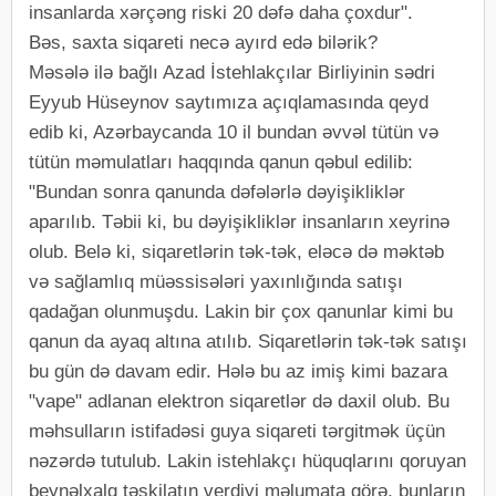
insanlarda xərçəng riski 20 dəfə daha çoxdur".
Bəs, saxta siqareti necə ayırd edə bilərik?
Məsələ ilə bağlı Azad İstehlakçılar Birliyinin sədri
Eyyub Hüseynov saytımıza açıqlamasında qeyd
edib ki, Azərbaycanda 10 il bundan əvvəl tütün və
tütün məmulatları haqqında qanun qəbul edilib:
"Bundan sonra qanunda dəfələrlə dəyişikliklər
aparılıb. Təbii ki, bu dəyişikliklər insanların xeyrinə
olub. Belə ki, siqaretlərin tək-tək, eləcə də məktəb
və sağlamlıq müəssisələri yaxınlığında satışı
qadağan olunmuşdu. Lakin bir çox qanunlar kimi bu
qanun da ayaq altına atılıb. Siqaretlərin tək-tək satışı
bu gün də davam edir. Hələ bu az imiş kimi bazara
"vape" adlanan elektron siqaretlər də daxil olub. Bu
məhsulların istifadəsi guya siqareti tərgitmək üçün
nəzərdə tutulub. Lakin istehlakçı hüquqlarını qoruyan
beynəlxalq təşkilatın verdiyi məlumata görə, bunların