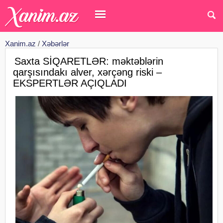
Xanim.az
/
Xəbərlər
Saxta SİQARETLƏR: məktəblərin
qarşısındakı alver, xərçəng riski –
EKSPERTLƏR AÇIQLADI