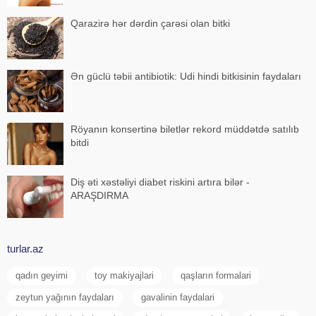
Qarazirə hər dərdin çarəsi olan bitki
Ən güclü təbii antibiotik: Udi hindi bitkisinin faydaları
Röyanın konsertinə biletlər rekord müddətdə satılıb
bitdi
Diş əti xəstəliyi diabet riskini artıra bilər -
ARAŞDIRMA
turlar.az
qadın geyimi
toy makiyajlari
qaşların formalari
zeytun yağının faydaları
gavalinin faydalari