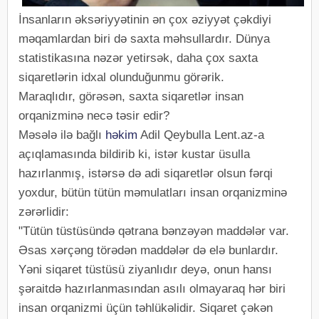
İnsanların əksəriyyətinin ən çox əziyyət çəkdiyi
məqamlardan biri də saxta məhsullardır. Dünya
statistikasına nəzər yetirsək, daha çox saxta
siqaretlərin idxal olunduğunmu görərik.
Maraqlıdır, görəsən, saxta siqaretlər insan
orqanizminə necə təsir edir?
Məsələ ilə bağlı
həkim
Adil Qeybulla Lent.az-a
açıqlamasında bildirib ki, istər kustar üsulla
hazırlanmış, istərsə də adi siqaretlər olsun fərqi
yoxdur, bütün tütün məmulatları insan orqanizminə
zərərlidir:
"Tütün tüstüsündə qətrana bənzəyən maddələr var.
Əsas xərçəng törədən maddələr də elə bunlardır.
Yəni siqaret tüstüsü ziyanlıdır deyə, onun hansı
şəraitdə hazırlanmasından asılı olmayaraq hər biri
insan orqanizmi üçün təhlükəlidir. Siqaret çəkən