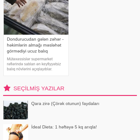
Dondurucudan gələn zəhər -
həkimlərin almağı məsləhət
görmədiyi ucuz balıq
Mütəxəssislər supermarket
rəflərində satılan ən keyfiyyətsiz
balıq növlərini açıqlayıblar.
Dondurulmuş balıq tez və faydalı
şam yeməyi üçün ideal seçim kimi
görünür. xarici mediaya istinadən
SEÇILMIŞ YAZILAR
xəbər verir ki, supermarketlərdək
Qara zirə (Çörək otunun) faydaları
İdeal Dieta: 1 həftəyə 5 kq arıqla!