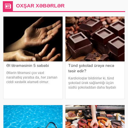
OXŞAR XƏBƏRLƏR
Əl titrəməsinin 5 səbəbi
Tünd şokolad ürəyə necə
təsir edir?
Əllərin titrəməsi çox vaxt
narahatlıq yaratsa da, hər zaman
Kardioloqlar bildirirlər ki, tünd
ciddi xəstəlik əlaməti olmur.
şokolad ürək sağlamlığı üçün
Mütəxəssislərin sözlərinə görə,
südlü şokoladdan daha faydalı
bəzi hallarda bu vəziyyət gündəlik
hesab olunur. Bunun əsas səbəbi
faktorlarla bağlı olur və aradan
kakaonun tərkibində olan
qalxa bilər. Fransız mətbuatın
flavanollar, güclü antioksidant
maddələrdir. -a istinadən bildirir ki