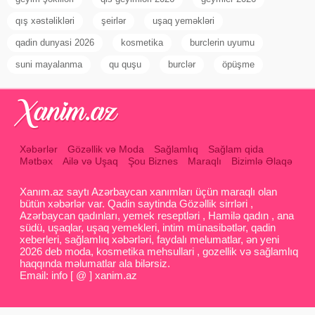
qış xəstəlikləri
şeirlər
uşaq yeməkləri
qadin dunyasi 2026
kosmetika
burclerin uyumu
suni mayalanma
qu quşu
burclər
öpüşme
Xəbərlər
Gözəllik və Moda
Sağlamlıq
Sağlam qida
Mətbəx
Ailə və Uşaq
Şou Biznes
Maraqlı
Bizimlə Əlaqə
Xanım.az saytı Azərbaycan xanımları üçün maraqlı olan
bütün xəbərlər var. Qadin saytinda Gözəllik sirrləri ,
Azərbaycan qadınları, yemek reseptləri , Hamilə qadın , ana
südü, uşaqlar, uşaq yemekleri, intim münasibətlər, qadin
xeberleri, sağlamlıq xəbərləri, faydalı melumatlar, ən yeni
2026 deb moda, kosmetika mehsullari , gozellik və sağlamlıq
haqqında məlumatlar ala bilərsiz.
Email: info [ @ ] xanim.az