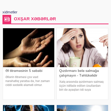
xidmetler
OXŞAR XƏBƏRLƏR
Əl titrəməsinin 5 səbəbi
Qızdırmanı belə salmağa
çalışmayın - Təhlükəlidir
Əllərin titrəməsi çox vaxt
narahatlıq yaratsa da, hər zaman
Xalq arasında qızdırmanı salmaq
ciddi xəstəlik əlaməti olmur.
üçün istifadə edilən üsullardan
Mütəxəssislərin sözlərinə görə,
biri də ayaqları isti suya
bəzi hallarda bu vəziyyət gündəlik
qoymaqdır. Lakin bu metod hər
faktorlarla bağlı olur və aradan
zaman faydalı hesab edilmir və
qalxa bilər. Fransız mətbuatın
bəzi hallarda vəziyyəti daha da
ağırlaşdıra bilər. xəbər verir ki,
yüksə