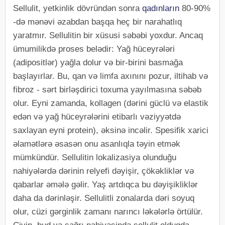
Sellulit, yetkinlik dövründən sonra
qadınların
80-90%
-də mənəvi əzabdan başqa heç bir narahatlıq
yaratmır. Sellulitin bir xüsusi səbəbi yoxdur. Ancaq
ümumilikdə proses belədir: Yağ hüceyrələri
(adipositlər) yağla dolur və bir-birini basmağa
başlayırlar. Bu, qan və limfa axınını pozur, iltihab və
fibroz - sərt birləşdirici toxuma yayılmasına səbəb
olur. Eyni zamanda, kollagen (dərini güclü və elastik
edən və yağ hüceyrələrini etibarlı vəziyyətdə
saxlayan eyni protein), əksinə incəlir. Spesifik xarici
əlamətlərə əsasən onu asanlıqla təyin etmək
mümkündür. Sellulitin lokalizasiya olunduğu
nahiyələrdə dərinin relyefi dəyişir, çökəkliklər və
qabarlar əmələ gəlir. Yaş artdıqca bu dəyişikliklər
daha da dərinləşir. Sellulitli zonalarda dəri soyuq
olur, cüzi gərginlik zamanı narıncı ləkələrlə örtülür.