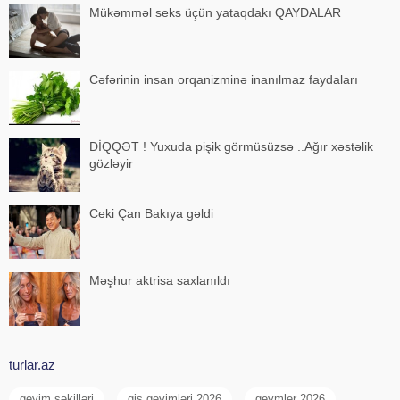
Mükəmməl seks üçün yataqdakı QAYDALAR
Cəfərinin insan orqanizminə inanılmaz faydaları
DİQQƏT ! Yuxuda pişik görmüsüzsə ..Ağır xəstəlik
gözləyir
Ceki Çan Bakıya gəldi
Məşhur aktrisa saxlanıldı
turlar.az
geyim şəkilləri
qis geyimləri 2026
geymler 2026