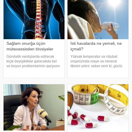
Sağlam onurğa üçün
İsti havalarda nə yeməli, nə
mütəxəssisdən tövsiyələr
içməli?
Gündəlik vərdişlərdə ediləcək
Yüksək temperatur və rütubət
kiçik dəyişikliklər gələcəkdə bel
orqanizmdə maye və mineral
və boyun problemlərinin qarşısını
itkisini artırır. xəbər verir ki, güclü
almağa kömək edə bilər. xəbər
tərləmə nəticəsində yaranan su
verir ki, türkiyəli professor Turgut
və mineral çatışmazlığı huşun
Akgülün sözlərinə görə, düzgün
itirilməsinə, başgicəllənmə və
duruş onurğanın sağlam
ürəkbulanma kimi hallara səbəb
qalmasınd
ol