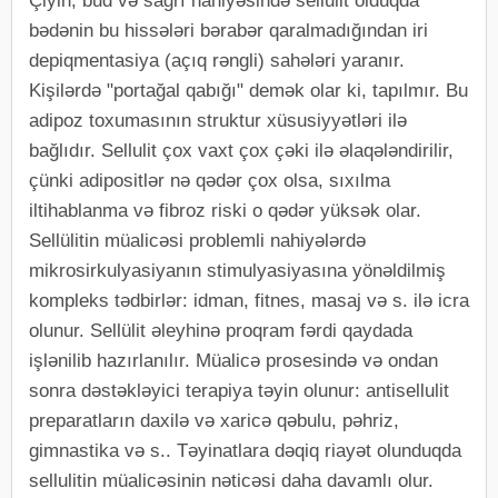
Çiyin, bud və sağrı nahiyəsində sellulit olduqda
bədənin bu hissələri bərabər qaralmadığından iri
depiqmentasiya (açıq rəngli) sahələri yaranır.
Kişilərdə "portağal qabığı" demək olar ki, tapılmır. Bu
adipoz toxumasının struktur xüsusiyyətləri ilə
bağlıdır. Sellulit çox vaxt çox çəki ilə əlaqələndirilir,
çünki adipositlər nə qədər çox olsa, sıxılma
iltihablanma və fibroz riski o qədər yüksək olar.
Sellülitin müalicəsi problemli nahiyələrdə
mikrosirkulyasiyanın stimulyasiyasına yönəldilmiş
kompleks tədbirlər: idman, fitnes, masaj və s. ilə icra
olunur. Sellülit əleyhinə proqram fərdi qaydada
işlənilib hazırlanılır. Müalicə prosesində və ondan
sonra dəstəkləyici terapiya təyin olunur: antisellulit
preparatların daxilə və xaricə qəbulu, pəhriz,
gimnastika və s.. Təyinatlara dəqiq riayət olunduqda
sellulitin müalicəsinin nəticəsi daha davamlı olur.