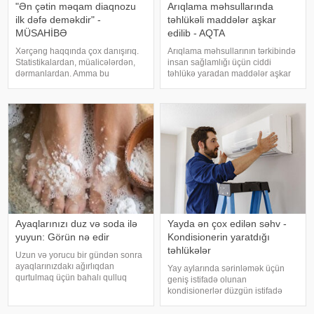
"Ən çətin məqam diaqnozu
Arıqlama məhsullarında
ilk dəfə deməkdir" -
təhlükəli maddələr aşkar
MÜSAHİBƏ
edilib - AQTA
Xərçəng haqqında çox danışırıq.
Arıqlama məhsullarının tərkibində
Statistikalardan, müalicələrdən,
insan sağlamlığı üçün ciddi
dərmanlardan. Amma bu
təhlükə yaradan maddələr aşkar
xəstəliyin arxasında dayanan
edilib. xəbər verir ki, bunu
insanlardan, onların
Azərbaycan Respublikasının Qida
qorxularından, ümidlərindən,
Təhlükəsizliyi Agentliyinin (AQTA)
yanlış bildiklərindən daha az
Qida təhlükəsizliyi şöbəsinin
danışırıq. Elə buna gör
müdir
Ayaqlarınızı duz və soda ilə
Yayda ən çox edilən səhv -
yuyun: Görün nə edir
Kondisionerin yaratdığı
təhlükələr
Uzun və yorucu bir gündən sonra
ayaqlarınızdakı ağırlıqdan
Yay aylarında sərinləmək üçün
qurtulmaq üçün bahalı qulluq
geniş istifadə olunan
məhsullarına ehtiyacınız yoxdur.
kondisionerlər düzgün istifadə
Duz və soda ilə ayaqlarınızı həm
edilmədikdə müxtəlif sağlamlıq
rahatlaya, həm də təravətləndirə
problemlərinə səbəb ola bilər.