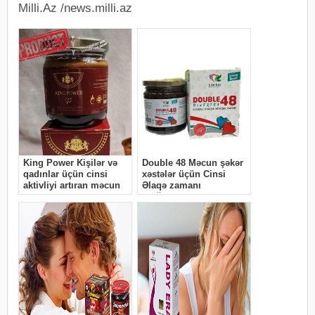
Milli.Az /news.milli.az