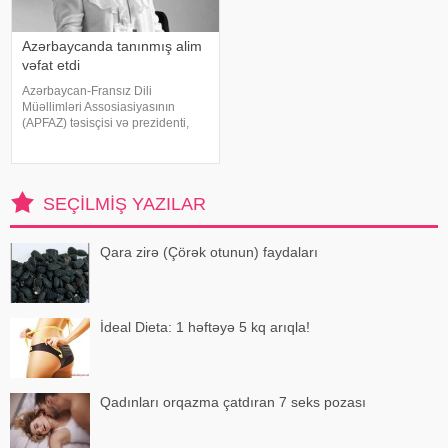
Azərbaycanda tanınmış alim
vəfat etdi
Azərbaycan-Fransız Dili
Müəllimləri Assosiasiyasının
(APFAZ) təsisçisi və prezidenti,
tanınmış alim Gülbəniz Camalova
vəfat edib. xəbər verir ki, bu
barədə Azərbaycanda Fransız
İnstitutu məlumat yayıb. Alim 62
SEÇILMIŞ YAZILAR
yaşında ürəktutmada
Qara zirə (Çörək otunun) faydaları
İdeal Dieta: 1 həftəyə 5 kq arıqla!
Qadınları orqazma çatdıran 7 seks pozası