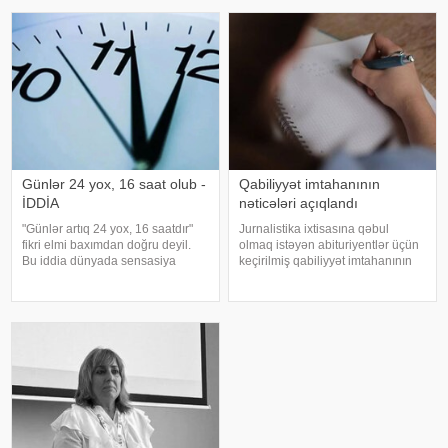
xəstəxana təmiz və təravətli isə
nümayəndəsidir. "Yeni Sabah"a
bütün işləriniz yoluna girər.
istinadən xəbər verir ki, o,
Yuxuda xəstə görmək isə iş
akademik Afad Qurbanovun
yerimnizi dəyişdirməyinizi
qızıdır
Günlər 24 yox, 16 saat olub -
Qabiliyyət imtahanının
İDDİA
nəticələri açıqlandı
"Günlər artıq 24 yox, 16 saatdır"
Jurnalistika ixtisasına qəbul
fikri elmi baxımdan doğru deyil.
olmaq istəyən abituriyentlər üçün
Bu iddia dünyada sensasiya
keçirilmiş qabiliyyət imtahanının
doğurub. xarici mətbuata
nəticələri açıqlanıb. xəbər verir ki,
istinadən xəbər verir ki, alimlər
bu barədə DİM məlumat yayıb.
Yer kürəsinin fırlanma sürətini
Bildirilib ki, məqbul qiymət alan
uzun illərdir dəqiq şəkild
abituriyentlər ixtisa