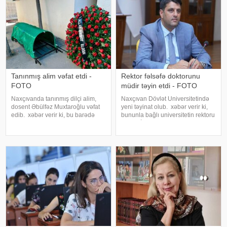
Tanınmış alim vəfat etdi -
Rektor fəlsəfə doktorunu
FOTO
müdir təyin etdi - FOTO
Naxçıvanda tanınmış dilçi alim,
Naxçıvan Dövlət Universitetində
dosent Əbülfəz Muxtaroğlu vəfat
yeni təyinat olub. xəbər verir ki,
edib. xəbər verir ki, bu barədə
bununla bağlı universitetin rektoru
Naxçıvan Dövlət Universiteti
Elbrus İsayev əmr imzalayıb.
məlumat yayıb. Qeyd edək ki,
Əmrə əsasən, Azərbaycan tarixi
Əbülfəz Muxtar oğlu Quliyev
kafedrasının dosenti, tarix üzrə
1939-cu il iyunun 1-də Naxçıvan
fəlsəfə doktoru Zamin Əliye
Muxta