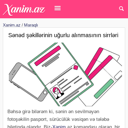
Xanim.az
/
Maraqlı
Sənəd şəkillərinin uğurlu alınmasının sirrləri
Bəhsə girə bilərəm ki, sənin ən sevilməyən
fotoşəkilin pasport, sürücülük vəsiqən və tələbə
biletində olandır. Biz-
Xanim
.az komandası olaraq, bir