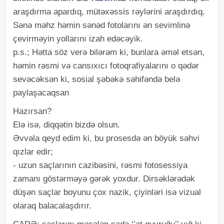
araşdırma apardıq, mütəxəssis rəylərini araşdırdıq.
Sənə məhz həmin sənəd fotolarını ən sevimlinə
çevirməyin yollarını izah edəcəyik.
p.s.; Hətta söz verə bilərəm ki, bunlara əməl etsən,
həmin rəsmi və cansıxıcı fotoqrafiyalarını o qədər
sevəcəksən ki, sosial şəbəkə səhifəndə belə
paylaşacaqsan
Hazırsan?
Elə isə, diqqətin bizdə olsun.
Əvvəla qeyd edim ki, bu prosesdə ən böyük səhvi
qızlar edir;
- uzun saçlarının cazibəsini, rəsmi fotosessiya
zamanı göstərməyə gərək yoxdur. Dirsəklərədək
düşən saçlar boyunu çox nazik, çiyinləri isə vizual
olaraq balacalaşdırır.