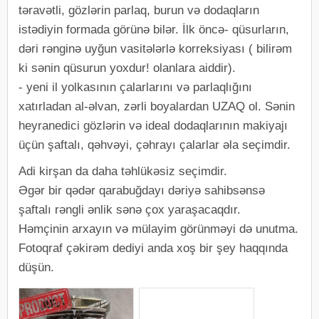
təravətli, gözlərin parlaq, burun və dodaqların
istədiyin formada görünə bilər. İlk öncə- qüsurların,
dəri rənginə uyğun vasitələrlə korreksiyası ( bilirəm
ki sənin qüsurun yoxdur! olanlara aiddir).
- yeni il yolkasının çalarlarını və parlaqlığını
xatırladan al-əlvan, zərli boyalardan UZAQ ol. Sənin
heyranedici gözlərin və ideal dodaqlarının makiyajı
üçün şaftalı, qəhvəyi, çəhrayı çalarlar əla seçimdir.
Adi kirşan da daha təhlükəsiz seçimdir.
Əgər bir qədər qarabuğdayı dəriyə sahibsənsə
şaftalı rəngli ənlik sənə çox yaraşacaqdır.
Həmçinin arxayın və mülayim görünməyi də unutma.
Fotoqraf çəkirəm dediyi anda xoş bir şey haqqında
düşün.