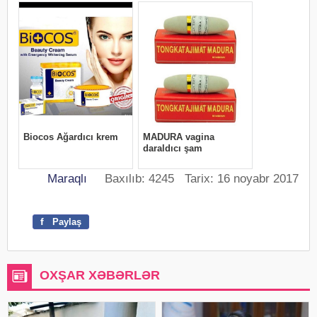
Maraqlı
Baxılıb: 4245 Tarix: 16 noyabr 2017
f
Paylaş
OXŞAR XƏBƏRLƏR