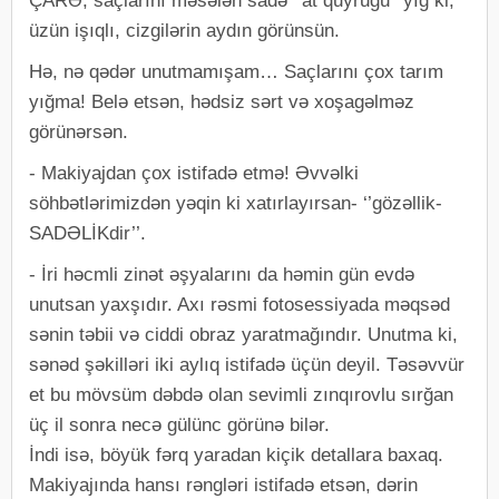
ÇARƏ; saçlarını məsələn sadə ‘’at quyruğu’’ yığ ki,
üzün işıqlı, cizgilərin aydın görünsün.
Hə, nə qədər unutmamışam… Saçlarını çox tarım
yığma! Belə etsən, hədsiz sərt və xoşagəlməz
görünərsən.
- Makiyajdan çox istifadə etmə! Əvvəlki
söhbətlərimizdən yəqin ki xatırlayırsan- ‘’gözəllik-
SADƏLİKdir’’.
- İri həcmli zinət əşyalarını da həmin gün evdə
unutsan yaxşıdır. Axı rəsmi fotosessiyada məqsəd
sənin təbii və ciddi obraz yaratmağındır. Unutma ki,
sənəd şəkilləri iki aylıq istifadə üçün deyil. Təsəvvür
et bu mövsüm dəbdə olan sevimli zınqırovlu sırğan
üç il sonra necə gülünc görünə bilər.
İndi isə, böyük fərq yaradan kiçik detallara baxaq.
Makiyajında hansı rəngləri istifadə etsən, dərin