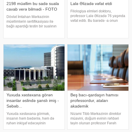
2198 müəllim bu sadə suala
Lalə Əlizadə vəfat etdi
cavab verə bilmədi - FOTO
Filologiya elmləri doktoru,
professor Lalə Əlizadə 76 yaşında
Dövlət İmtahan Mərkəzinin
vəfat edib. Bu barədə -a onun
müəllimlərin sertifikasiyası ilə
ailəsi məlumat verib. Lalə Əlizadə
bağlı apardığı testin bir sualının
uzun sürən xəstəlikdən sonra bir
cavablı nəticəsi yayımlanıb. -a
neçə saat əvvəl evində vəfat edib.
istinadla xəbər verir ki, iki mindən
O, Şüvəlan qəsəbəsindəki
çox müəllim aşağıda təqdim
qəbiristanlıqd
edilən adi məktəbli sualına bel
Yuxuda xəstəxana görən
Beş bacı-qardaşın hamısı
insanlar əslində şanslı imiş -
professordur, ataları
Səbəb...
akademik
Yuxuda xəstəxana görmək,
Nizami Tibb Mərkəzinin direktor
insanın həm bədənlə, həm də
müavini, doğum evinin rəhbəri
ruhən inkişaf edəcəyinin
təyin olunan professor Fərəh
göstəricisidir. Eyni zaman
Qaraqurbanlı tanınmış ailənin