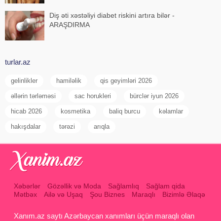
Diş əti xəstəliyi diabet riskini artıra bilər -
ARAŞDIRMA
turlar.az
gelinlikler
hamiləlik
qis geyimləri 2026
əllərin tərləməsi
sac horukleri
bürclər iyun 2026
hicab 2026
kosmetika
baliq burcu
kəlamlar
hakışdalar
tərəzi
arıqla
Xəbərlər
Gözəllik və Moda
Sağlamlıq
Sağlam qida
Mətbəx
Ailə və Uşaq
Şou Biznes
Maraqlı
Bizimlə Əlaqə
Xanım.az saytı Azərbaycan xanımları üçün maraqlı olan