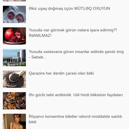
Əkiz uşaq doğmaq üçün MÜTLƏQ OXUYUN
Yuxuda nar görmək görün nələrə işarə edirmiş?!
İNANILMAZ!
Yuxuda xəstəxana görən insanlar əslində şanslı imiş
- Səbəb...
Qarazirə hər dərdin çarəsi olan bitki
Ən güclü təbii antibiotik: Udi hindi bitkisinin faydaları
Röyanın konsertinə biletlər rekord müddətdə satılıb
bitdi