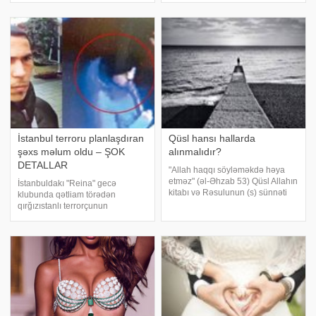
tərk edib.Qadınsaytı.az-ın
Musa (Allah ondan razı olsun)
İstiPress-ə istinadla verdiyi
belə deyir: "Mənim oğlum
məlumata görə, 69 yaşlı prodüse
olmuşdu. Onu Peyğəmbəri
İstanbul terroru planlaşdıran
Qüsl hansı hallarda
şəxs məlum oldu – ŞOK
alınmalıdır?
DETALLAR
"Allah haqqı söyləməkdə həya
etməz" (əl-Əhzab 53) Qüsl Allahın
İstanbuldakı "Reina" gecə
kitabı və Rəsulunun (s) sünnəti
klubunda qətliam törədən
ilə sabit olub onu gərəktirən
qırğızıstanlı terrorçunun
hallar da bildirilmişdir:. "Allah
hadisədən sonra mindiyi taksidə
haqqı söyləməkdə həya etməz"
zəng etdiyi şəxsin kimliyi məlum
(əl-Əhzab 53
olub. O, hücumu planlaşdıran
"Yusuf Hoca" kod adlı terrorçuy