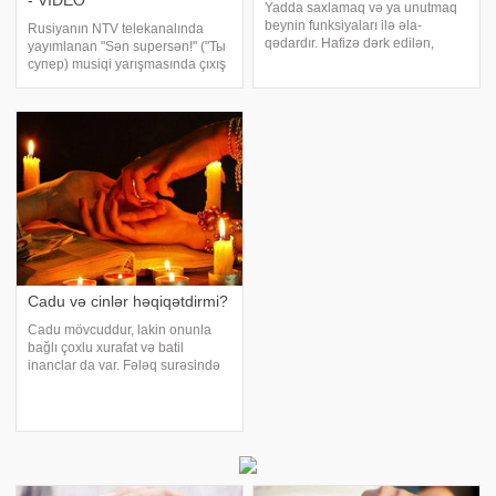
- VIDEO
Yadda saxlamaq və ya unutmaq
beynin funksiyaları ilə əla­
Rusiyanın NTV telekanalında
qədardır. Hafizə dərk edilən,
yayımlanan "Sən supersən!" ("Ты
qəbul edilən, öyrənilən şeyləri
супер) musiqi yarışmasında çıxış
ağılda saxlama və xatırlama
edən 17 yaşlı azərbaycanlı
xüsusiyyətidir. Hafizə yerinə
Pərvanə Əlcanova hər kəsi
yaddaş sözü də işlədilir. Hafizə
heyran edib. Axşam.az-ın
böyük bir nemətdir
məlumatına görə, o, Müslim
Maqomayevi
Cadu və cinlər həqiqətdirmi?
Cadu mövcuddur, lakin onunla
bağlı çoxlu xurafat və batil
inanclar da var. Fələq surəsində
belə deyilir: "Düyünlərə üfürən
(cadugər) qadınların şərrindən".
Ayədən görünür ki, ipə düyün
vurub üfürən şəxs sehrba