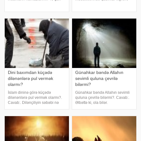
ərzində qəbul edilməyəcəyi
nisbətən daha çox bağışlamaq
doğrudurmu?. Cavab: Safiya bint
xüsusiyyətlərinə malik olurlar.
Əbi Ubaidin söylədiklərinə görə
Amma nigaha daxil olduqdan
Allahın Rəsulu (sallallahu aleyhi
sonra qadınlar demək olar ki,
və səlləm) buyurub
bağışlamaq qabiliyyətin
Dini baxımdan küçədə
Günahkar bəndə Allahın
dilənənlərə pul vermək
sevimli quluna çevrilə
olarmı?
bilərmi?
İslam dininə görə küçədə
Günahkar bəndə Allahın sevimli
dilənənlərə pul vermək olarmı?.
quluna çevrilə bilərmi?. Cavab:.
Cavab:. Dilənçiliyin səbəbi nə
Əlbəttə ki, ola bilər.
olursa olsun bu həmişə cəmiyyət
Günahlarından tövbə edənlər
üçün ağrılı mövzu olaraq qalır.
bağışlanır. Hədislərin birində bu
Əsasən, dilənənlərin
barədə deyilir:. " Günahlarından
əksəriyyətinin özünə iş tapa
tövbə edənlər Allahın sevimli
bilməyən yaşlı, şikəs
bəndəsin