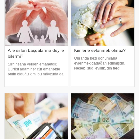
Ailə sirləri başqalarına deyilə
Kimlərlə evlənmək olmaz?
bilərmi?
Quranda bəzi qohumlarla
evlənmək qadağan edilmişdir.
Sirr insana verilən əmanətdir.
Nəsəb, süd, evlilik, din fərqi,
Dürüst adam hər cür əmanətdə
zinakarlıq kimi səbəblər evlənmə
əmin olduğu kimi bu mövzuda da
maneələri sayılır. Bu səbəblərdən
əmindir. Çünki o bilir ki, sirr onun
evlənmələri caiz olmayan
əsiridir, ifşa edərsə o sirrinin əsiri
qadınlara "məhrəm" deyilir.
olar. Sirr vardır, şəxsə, sirr var,
Aşağıdak
ailəyə, sirr də var