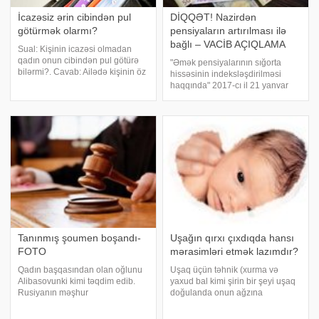
İcazəsiz ərin cibindən pul
DİQQƏT! Nazirdən
götürmək olarmı?
pensiyaların artırılması ilə
bağlı – VACİB AÇIQLAMA
Sual: Kişinin icazəsi olmadan
qadın onun cibindən pul götürə
"Əmək pensiyalarının sığorta
bilərmi?. Cavab: Ailədə kişinin öz
hissəsinin indeksləşdirilməsi
hüquqları və vəzifələri olduğu
haqqında" 2017-cı il 21 yanvar
kimi, qadının da öz hüquqları və
tarixli sərəncam da əmək
vəzifələri var. Məsələn, ailənin
pensiyalarında növbəti artımın
ehtiyaclarını ödəmək kişini
edilməsini nəzərdə tutur". Bunu
Əmək və əhalinin sosial müdafiəs
Tanınmış şoumen boşandı-
Uşağın qırxı çıxdıqda hansı
FOTO
mərasimləri etmək lazımdır?
Qadın başqasından olan oğlunu
Uşaq üçün təhnik (xurma və
Alibasovunki kimi təqdim edib.
yaxud bal kimi şirin bir şeyi uşaq
Rusiyanın məşhur
doğulanda onun ağzına
prodüserlərindən biri Bari
qoymaqdır) və dua etmək
Əlibasov gənc həyat yoldaşını
müstəhəbdir (bəyəniləndir). Əbu