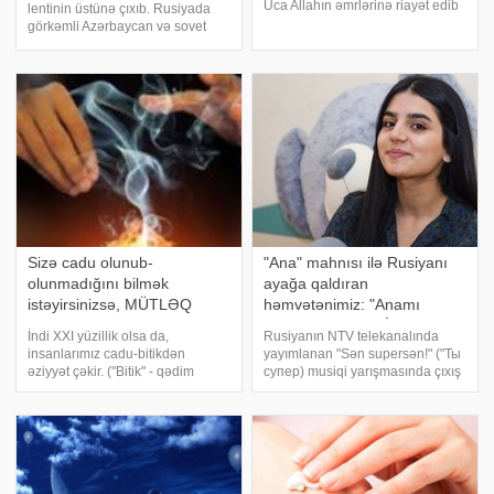
Uca Allahın əmrlərinə riayət edib
lentinin üstünə çıxıb. Rusiyada
qadağan etdiyi şeylərdən
görkəmli Azərbaycan və sovet
çəkinməsi, həmçinin onların
opera və estrada müğənnisi,
Allahın buyurduğu qaydada bir-
bəstəkar, SSRİ xalq artisti
birinin haqlarını verməsidir. Uca
Müslüm Maqomayevlə bağlı
Allah buyurur
qalmaqal yaşanıb. İstiPress-ə
istinadla verdiyi məlumat
Sizə cadu olunub-
"Ana" mahnısı ilə Rusiyanı
olunmadığını bilmək
ayağa qaldıran
istəyirsinizsə, MÜTLƏQ
həmvətənimiz: "Anamı
OXUYUN!
xatırlamıram" + VİDEO
İndi XXI yüzillik olsa da,
Rusiyanın NTV telekanalında
insanlarımız cadu-bitikdən
yayımlanan "Sən supersən!" ("Ты
əziyyət çəkir. ("Bitik" - qədim
супер) musiqi yarışmasında çıxış
türkcə "yazı" deməkdir). Yazılmış,
edən 17 yaşlı azərbaycanlı
cızılmış, oxunub üfürülmüş
Pərvanə Əlcanova Rusiya ilə
müxtəlif cismlər vasitəsilə
yanaşı, Azərbaycan xalqının da
bədxahlar, qara magiya il
diqqətini cəlb edib. xəbə