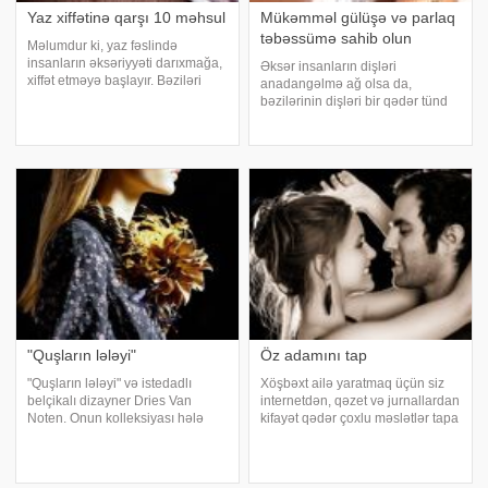
Yaz xiffətinə qarşı 10 məhsul
Mükəmməl gülüşə və parlaq
təbəssümə sahib olun
Məlumdur ki, yaz fəslində
insanların əksəriyyəti darıxmağa,
Əksər insanların dişləri
xiffət etməyə başlayır. Bəziləri
anadangəlmə ağ olsa da,
bunu biruzə verməsələr də,
bəzilərinin dişləri bir qədər tünd
daxilən darıxmaq hissi onları
rəgli olur. Bu çox zaman anaların
sanki məngənəyə salıb sıxır. Bəs
hamilə vaxtı qəbul etdiyi
bu xoşagəlməz haldan necə yaxa
antibiotiklərin təsirindən yaranır.
qurtar
Qəbul edilmiş antibiotiklər
dişlərin tündləşməsin
"Quşların lələyi"
Öz adamını tap
"Quşların lələyi" və istedadlı
Xöşbəxt ailə yaratmaq üçün siz
belçikalı dizayner Dries Van
internetdən, qəzet və jurnallardan
Noten. Onun kolleksiyası hələ
kifayət qədər çoxlu məslətlər tapa
satışa çıxmayıb, amma onun
bilərsiniz. Ancaq heç də bu
çiçək boyunbağısının qarşısında
məsləhətlərin çoxluğu ailələri
dayanmaq mümkün deyil. Dəbli
dağılmaqdan xilas edə bilmir.