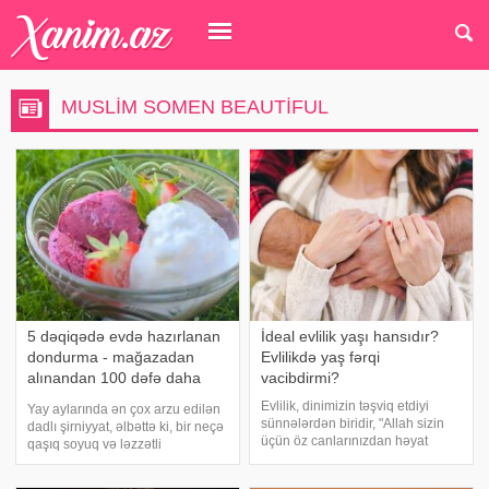
MUSLIM SOMEN BEAUTIFUL
5 dəqiqədə evdə hazırlanan
İdeal evlilik yaşı hansıdır?
dondurma - mağazadan
Evlilikdə yaş fərqi
alınandan 100 dəfə daha
vacibdirmi?
dadlı
Evlilik, dinimizin təşviq etdiyi
Yay aylarında ən çox arzu edilən
sünnələrdən biridir, "Allah sizin
dadlı şirniyyat, əlbəttə ki, bir neçə
üçün öz canlarınızdan həyat
qaşıq soyuq və ləzzətli
yoldaşları yaratdı və sizin
dondurmadır. Bu deserti evdə, bir
arvadlarınızdan sizin üçün
neçə sadə inqrediyentlə, cəmi bir