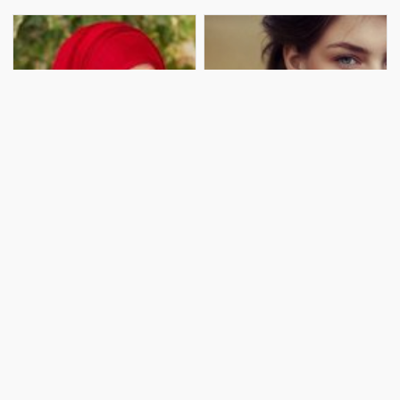
xanımların nəzərinə - iri, güllərl
Müdrik və düzgün yolu bizə vedi
İslamdan əvvəl qadınların
Hansı qadınları kişilər daha
vəziyyəti
çox bəyənir
Qadınların ictimai vəziyyəti çox
Kişilər daha çox yumşaq və
ağır idi. İstər Ərəbistanda, istər
kövrək qadınlara üstünlük verirlər.
Avropada, istər Asiyadakı
Çünki onların fonunda özlərini
qadınların vəziyyəti heç də yaxşı
daha güclü hiss edirlər. Qadının
deyildi. Qadın bütün hüquqlardan
əsas müsbət tərəfi xeyirxahlıq,
məhrum idi. Kişi istədiyi zaman
gülərüzlük və mehribanlığıdır.
onu boşayıb, istədiyi vaxt al
Əgər bu xüsusiyyətlər sizdə varsa