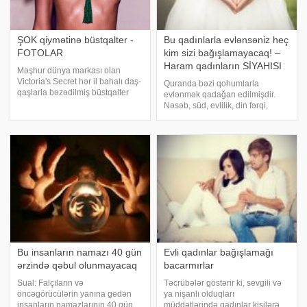
ŞOK qiymətinə büstqalter -
Bu qadınlarla evlənsəniz heç
FOTOLAR
kim sizi bağışlamayacaq! –
Haram qadınların SİYAHISI
Məşhur dünya markası olan
Victoria's Secret hər il bahalı daş-
Quranda bəzi qohumlarla
qaşlarla bəzədilmiş büstqalter
evlənmək qadağan edilmişdir.
modelini təqdim edir. Hər il bir
Nəsəb, süd, evlilik, din fərqi,
modelin geyinmək şansı
zinakarlıq kimi səbəblər evlənmə
qazandığı həmin bahalı,
maneələri sayılır. Bu səbəblərdən
möhtəşəm büstqalteri bu il
evlənmələri caiz olmayan
podiumda model Jasmin
qadınlara "məhrəm" deyilir. Bəs
görəsə
Bu insanların namazı 40 gün
Evli qadınlar bağışlamağı
ərzində qəbul olunmayacaq
bacarmırlar
Sual: Falçıların və
Təcrübələr göstərir ki, sevgili və
öncəgörücülərin yanına gedən
ya nişanlı olduqları
insanların namazlarının 40 gün
müddətlərində qadınlar kişilərə