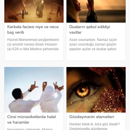
Kərbəla faciəsi niyə və necə
Duaların qəbul edildiyi
baş verib
vaxtlar
Həzrət Məhəmməd peyğəmbərin
Azan oxunarkən. Namaz üçün
(s) sevimli nəvəsi İmam Hüseyn
azan oxunduğu zaman göyün
(ə) 626-cı ildə Mədinə şəhərində
qapıları açılar və dualar qəbul
dünyaya göz açır. İslam
olar. İqamə oxunulduğu zaman
peyğəmbərinin tərbiyəsilə
da dualar rədd edilməz. Azan ilə
böyüyüb boya-başa çatmış İmam
iqamə arasında oxunan dua.
Hüseyn öz parlaq həyatı ilə
Malik bin Ənəs Radiyallahu
insanlığa iftixar gətirən
Anhdenin rəvayət etdiyin
Cinsi münasibətlərdə halal
Gözdəymənin əlamətləri
və haramlar
Hardan bilək ki, bizə göz dəyib?
Ümümiyyətlə gözdəymə
Haramdan çəkinmək, Allahın