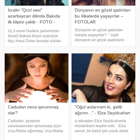
İsralin "Qızıl səsi"
Dünyanın ən gözəl qadınları
azərbaycan dilində Bakıda
bu ölkələrdə yaşayırlar –
ilk klipini çəkib - FOTO -
FOTOLAR
VİDEO
Dünyanın ən gözəl qadınları
Üç il əvvəl Hadera şəhərindən
harada yaşayırlar?. " saytı
(İsrail) Bakıya köçən populyar
dünyanın ən gözəl qadınların
ifaçı Hava Dolev burada sözləri
yaşadığı ölkələrin adlarını
Həsən Babayevə, musiqisi isə
açıqlayıb. İlk pillədə Norveç (70
Fəridə Kərimliyə məxsus olan "Bir
faiz), ikinci İsveç (62 faiz), üçüncü
söz var" adlı ilk klipini çəkib. -ın
yerdə isə İslandiya (61 faiz)
xəbərinə göpə, klipi
qərarlaşıb
Cadudan necə qorunmaq
"Oğul axtarıram ki, gəlib
olar?
ağzımı..." - Elza Seyidcahan
Cadudan, şeytanın
a istinadən Elza Seyidcahanla
vəsvəsəsindən qorunmaq üçün
müsahibəni təqdim edir. - Elza
Uca Allaha sığınmaq, Uca Allaha
xanım, bir bənd şeir yazıb aləmi
sığınmaq üçün də Ona itaəti
bir-birinə qatmısınız, özünüz də