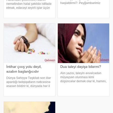
həqiətdirmi?. Peyğəmbərimiz
nemətindən halal şəkildə istifadə
Həzrəti Muhəmməd buyurub:
etmək, edəcəyi xeyirli işlər üçün
"Nəzər həqiqətdir". (Buxari,
beynini məşğul edən cinsi arzunu
Müslim, Əbu Davud). "Nəzər
sağlam şəkildə yerinə yetirməyi
insanı qəbrə, dəvəni təndirə
düşünmək, ər arvadının, arvad da
salar"
ərinin haqqını ödəmək və ə
İntihar çıxış yolu deyil,
Dua taleyi dəyişə bilərmi?
əzabın başlanğıcıdır
Alın yazısı, taleyin əvvəlcədən
müyəyyən olunması kimi
Dünya Səhiyyə Təşkilatı son illər
düşüncələr demək olar ki, hamını,
apardığı tədqiqatların nəticəsinə
xüsisi ilə möminləri düşündürür.
əsasən bildirir ki, dünyada hər il
Bu isə təbiidir, çünki taleyə inam
təxminən 1 milyon insan intihar
İslam şəriətinin ən vacib
edir. İntihara cəhdin səbəbləri
məqamlarındandır və qədərin
müxtəlifdir. Psixi və ya sosial
əvvəlcədə
səbəblərin təsiri altınd