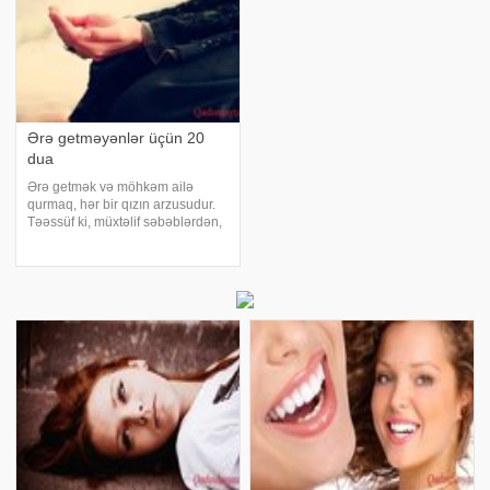
Ərə getməyənlər üçün 20
dua
Ərə getmək və möhkəm ailə
qurmaq, hər bir qızın arzusudur.
Təəssüf ki, müxtəlif səbəblərdən,
bu ən böyük arzu həyata
keçməyə də bilir. Qızlar özlərini
günahlandırmağa başlayır,
özündə qüsurlar axtarır, kimsə
onlara elçi göndəri