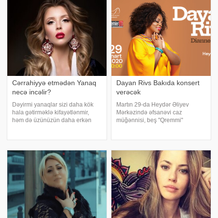
oğullar və nəvələr yaratdı ." (ən-
neçə dəqiqədə hazırlamaq
Nəhl, 16/) 72). Elə isə İslamd
mümkündür. xəbər verir ki,
YouTub
Cərrahiyyə etmədən Yanaq
Dayan Rivs Bakıda konsert
necə incəlir?
verəcək
Dəyirmi yanaqlar sizi daha kök
Martın 29-da Heydər Əliyev
hala gətirməklə kifayətlənmir,
Mərkəzində əfsanəvi caz
həm də üzünüzün daha erkən
müğənnisi, beş "Qremmi"
düşmə kimi qəbul edilməsinə və
mükafatı sahibi Dayan Rivsin
yaş artdıqca cazibə qüvvəsinin
(Dianne Reeves) konserti
daha sürətli müşahidə
keçiriləcək. Heydər Əliyev
olunmasına səbəb olur. Bu
Mərkəzindən -a verilən məlumata
görüntüyü silmək üçü
görə, virtuoz Dayan Riv