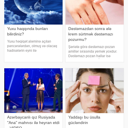
Yuxu haqqında bunları
Dəstəmazdan sonra ələ
bilirdiniz?
krem sürtmək dəstəmazı
pozurmu?
Yuxu həqiqət aləminə açılan
pəncərələrdən, olmuş və olacaq
Şəriətə görə dəstəmazı pozan
hadisələrin eyni ilə
amillər sırasında yemək yoxdur.
görülməsindən, yaxud bəzi
Dəstəmazı pozan hallar isə
işarələrlə müşahidə
aşağıdakılardır:. 1. Ön və arxa
edilməsindən ibarətdir. İnsan
ifrazat çıxışlarından xaric olan,
imana yönəlib Allah
sidik, nəcis və ya yel:. Uca Allah
yaxınlaşdıqca hər yuxu əbədi
buyurur: ". və ya ayaq yolunda
aləmlərdən gələ
Azərbaycanlı qız Rusiyada
Yaddaşı bu üsulla
"Ana" mahnısı ilə heyran etdi
gücləndirin