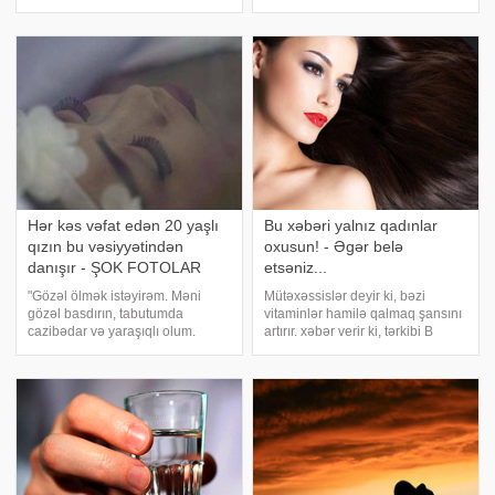
çoxaltmaq lazımdır:. Namaz
Novxanıda oteldə istirahət
qılmaq, həmçinin Uca Allahın
edirsiniz. - Neyləmişəm ki?
buyurduğu bütün vacib əməlləri
(gülür) "Nəsimi" filmində bi
yerinə yetirmək (Ramazan oruc
Hər kəs vəfat edən 20 yaşlı
Bu xəbəri yalnız qadınlar
qızın bu vəsiyyətindən
oxusun! - Əgər belə
danışır - ŞOK FOTOLAR
etsəniz...
"Gözəl ölmək istəyirəm. Məni
Mütəxəssislər deyir ki, bəzi
gözəl basdırın, tabutumda
vitaminlər hamilə qalmaq şansını
cazibədar və yaraşıqlı olum.
artırır. xəbər verir ki, tərkibi B
Gəlin paltarında basdırın məni".
vitamin ilə zəngin olan qidalar
20 yaşlı filippinli Rasin
yumurtalama müddətini
Prequntanın anasına dediyi son
sürətləndirir. Xüsusilə, hamiləlik
sözləri, vəsiyyəti belə idi. -a
müddətində progesteron
istinadə
hormonunu artırır