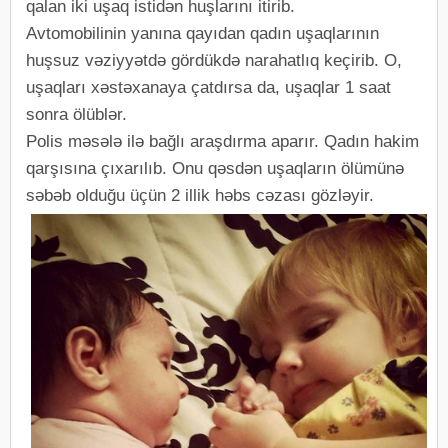
qalan iki uşaq istidən huşlarını itirib.
Avtomobilinin yanına qayıdan qadın uşaqlarının
huşsuz vəziyyətdə gördükdə narahatlıq keçirib. O,
uşaqları xəstəxanaya çatdırsa da, uşaqlar 1 saat
sonra ölüblər.
Polis məsələ ilə bağlı araşdırma aparır. Qadın hakim
qarşısına çıxarılıb. Onu qəsdən uşaqların ölümünə
səbəb olduğu üçün 2 illik həbs cəzası gözləyir.