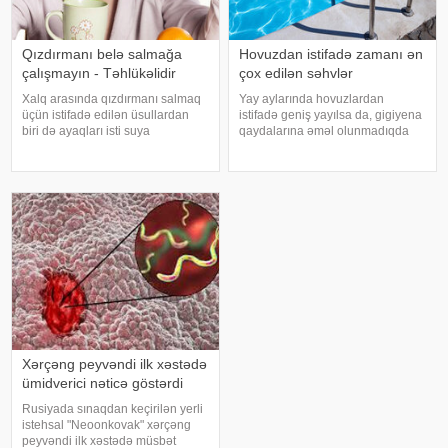
Qızdırmanı belə salmağa
Hovuzdan istifadə zamanı ən
çalışmayın - Təhlükəlidir
çox edilən səhvlər
Xalq arasında qızdırmanı salmaq
Yay aylarında hovuzlardan
üçün istifadə edilən üsullardan
istifadə geniş yayılsa da, gigiyena
biri də ayaqları isti suya
qaydalarına əməl olunmadıqda
qoymaqdır. Lakin bu metod hər
müxtəlif infeksiyalara yoluxma
zaman faydalı hesab edilmir və
riski artır. xəbər verir ki, hovuza
bəzi hallarda vəziyyəti daha da
girməzdən əvvəl və çıxdıqdan
ağırlaşdıra bilər. xəbər verir ki,
sonra duş qəbul etmək, hovuz
yüksə
kənarınd
Xərçəng peyvəndi ilk xəstədə
ümidverici nəticə göstərdi
Rusiyada sınaqdan keçirilən yerli
istehsal "Neoonkovak" xərçəng
peyvəndi ilk xəstədə müsbət