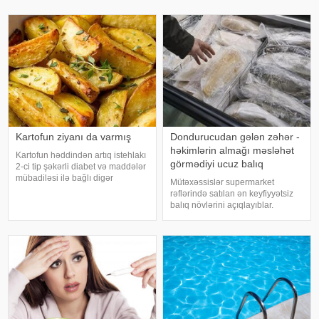
su susuzluq hissini tez azaldır və
daşıyır". xəbər verir ki, bu fikirləri
insanın kifayət qədə
Səhiyyə Nazirliyinin rəsmi
"Instagram" hesabınd
Kartofun ziyanı da varmış
Dondurucudan gələn zəhər -
həkimlərin almağı məsləhət
Kartofun həddindən artıq istehlakı
görmədiyi ucuz balıq
2-ci tip şəkərli diabet və maddələr
mübadiləsi ilə bağlı digər
Mütəxəssislər supermarket
pozğunluqların yaranma riskini
rəflərində satılan ən keyfiyyətsiz
artıra bilər. Bu nəticəyə kartofun
balıq növlərini açıqlayıblar.
sağlamlığa təsirini araşdıran
Dondurulmuş balıq tez və faydalı
yapon alimləri gəliblər. -
şam yeməyi üçün ideal seçim kimi
görünür. xarici mediaya istinadən
xəbər verir ki, supermarketlərdək