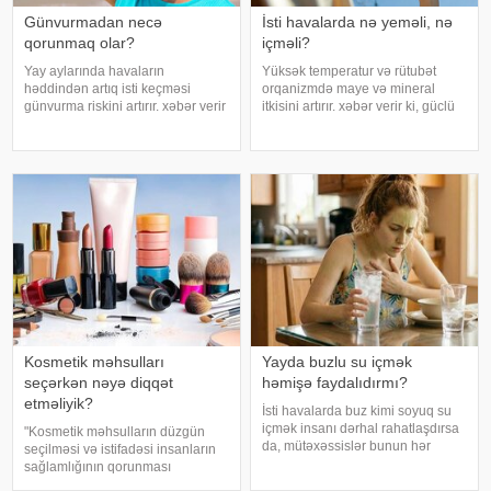
Günvurmadan necə
İsti havalarda nə yeməli, nə
qorunmaq olar?
içməli?
Yay aylarında havaların
Yüksək temperatur və rütubət
həddindən artıq isti keçməsi
orqanizmdə maye və mineral
günvurma riskini artırır. xəbər verir
itkisini artırır. xəbər verir ki, güclü
ki, xüsusilə uşaqlar, yaşlılar,
tərləmə nəticəsində yaranan su
xroniki xəstəliyi olan şəxslər və
və mineral çatışmazlığı huşun
açıq havada çalışanlar daha
itirilməsinə, başgicəllənmə və
diqqətli olmalıdırlar.
ürəkbulanma kimi hallara səbəb
Günvurmadan qorunma
ol
Kosmetik məhsulları
Yayda buzlu su içmək
seçərkən nəyə diqqət
həmişə faydalıdırmı?
etməliyik?
İsti havalarda buz kimi soyuq su
içmək insanı dərhal rahatlaşdırsa
"Kosmetik məhsulların düzgün
da, mütəxəssislər bunun hər
seçilməsi və istifadəsi insanların
zaman ən yaxşı seçim olmadığını
sağlamlığının qorunması
bildirirlər. xəbər verir ki, çox soyuq
baxımından mühüm əhəmiyyət