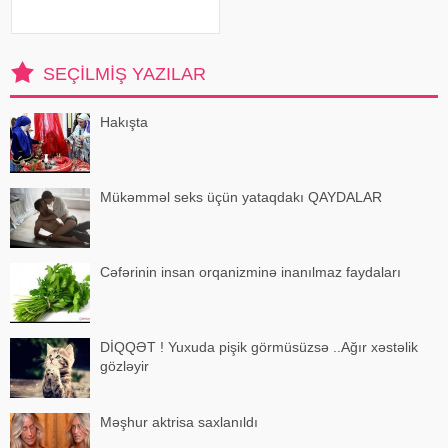
immunoloji reaksiya yaradıb.
xəbər verir ki, bu barədə
Rusiyanın Milli Elmi-Tədqiqat
Epidemiologiya və Mikrobiologiya
SEÇILMIŞ YAZILAR
Mərkəzini
Hakışta
Mükəmməl seks üçün yataqdakı QAYDALAR
Cəfərinin insan orqanizminə inanılmaz faydaları
DİQQƏT ! Yuxuda pişik görmüsüzsə ..Ağır xəstəlik
gözləyir
Məşhur aktrisa saxlanıldı