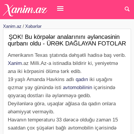
Xanim.az
/
Xəbərlər
ŞOK! Bu körpələr analarınını əyləncəsinin
qurbanı oldu - ÜRƏK DAĞLAYAN FOTOLAR
Amerikanın Texas ştatında dəhşətli hadisə baş verib.
Xanim
.az Milli.Az-a istinadla bildirir ki, yeniyetmə
ana iki körpəsini ölümə tərk edib.
19 yaşlı Amanda Havkins adlı
qadın
iki uşağını
qızmar yay günündə isti
avtomobilinin
içərisində
qoyaraq dostları ilə əylənməyə gedib.
Deyilənlərə görə, uşaqlar ağlasa da qadın onlara
əhəmiyyət verməyib.
Havanın temperaturu 33 dərəcə olduğu zaman 15
saatdan çox şüşələri bağlı avtomobilin içərisində