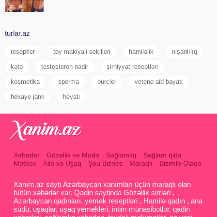
turlar.az
reseptler
toy makiyaji sekilleri
hamiləlik
nişanlılıq
kətə
testosteron nədir
şirniyyat reseptləri
kosmetika
sperma
burcler
vetene aid bayati
hekaye janri
heyati
Xəbərlər
Gözəllik və Moda
Sağlamlıq
Sağlam qida
Mətbəx
Ailə və Uşaq
Şou Biznes
Maraqlı
Bizimlə Əlaqə
Xanım.az saytı Azərbaycan xanımları üçün maraqlı olan
bütün xəbərlər var. Qadin saytinda Gözəllik sirrləri ,
Azərbaycan qadınları, yemek reseptləri , Hamilə qadın , ana
südü, uşaqlar, uşaq yemekleri, intim münasibətlər, qadin