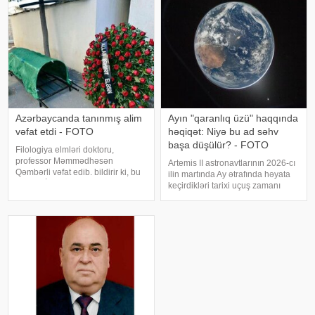
istinadən xəbər verir ki, o,
akademik Afad Qurbanovun
qızıdır
Azərbaycanda tanınmış alim
Ayın "qaranlıq üzü" haqqında
vəfat etdi - FOTO
həqiqət: Niyə bu ad səhv
başa düşülür? - FOTO
Filologiya elmləri doktoru,
professor Məmmədhəsən
Artemis II astronavtlarının 2026-cı
Qəmbərli vəfat edib. bildirir ki, bu
ilin martında Ay ətrafında həyata
barədə İqtisadiyyat.az-a
keçirdikləri tarixi uçuş zamanı
mərhumun yaxınları məlumat
çəkdikləri möhtəşəm fotolar köhnə
verib. Bildirilib ki, M.Qəmbərli
bir sualı yenidən gündəmə gətirdi:
uzun sürən xəstəlikdən sonra 89
Ayın qaranlıq tərəfi doğrudanmı
yaşında dünyasın
hər zaman qaranlıqdır?