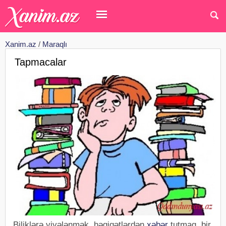
Xanim.az
/
Maraqlı
Tapmacalar
Biliklərə yiyələnmək, həqiqətlərdən
xəbər
tutmaq, bir