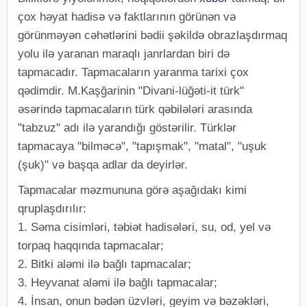
çox həyat hadisə və faktlarının görünən və
görünməyən cəhətlərini bədii şəkildə obrazlaşdırmaq
yolu ilə yaranan maraqlı janrlardan biri də
tapmacadır. Tapmacaların yaranma tarixi çox
qədimdir. M.Kaşğarinin "Divani-lüğəti-it türk"
əsərində tapmacaların türk qəbilələri arasında
"tabzuz" adı ilə yarandığı göstərilir. Türklər
tapmacaya "bilməcə", "tapışmak", "matal", "uşuk
(şuk)" və başqa adlar da deyirlər.
Tapmacalar məzmununa görə aşağıdakı kimi
qruplaşdırılır:
1. Səma cisimləri, təbiət hadisələri, su, od, yel və
torpaq haqqında tapmacalar;
2. Bitki aləmi ilə bağlı tapmacalar;
3. Heyvanat aləmi ilə bağlı tapmacalar;
4. İnsan, onun bədən üzvləri, geyim və bəzəkləri,