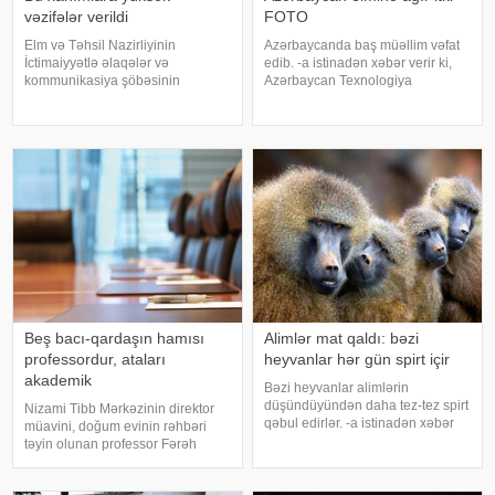
vəzifələr verildi
FOTO
Elm və Təhsil Nazirliyinin
Azərbaycanda baş müəllim vəfat
İctimaiyyətlə əlaqələr və
edib. -a istinadən xəbər verir ki,
kommunikasiya şöbəsinin
Azərbaycan Texnologiya
strukturunda dəyişiklik edilib. .
Universitetinin (ATU) Mexanika və
xəbər verir ki, şöbə daxilində
nəqliyyat texnologiyaları
Media ilə iş və Rəqəmsal
kafedrasının baş müəllimi Natiq
kommunikasiya, qurum və
Vəliyev dünyasını dəyişib. Qeyd
tərəfdaşlarla iş sektorları yaradılıb
edək ki
Beş bacı-qardaşın hamısı
Alimlər mat qaldı: bəzi
professordur, ataları
heyvanlar hər gün spirt içir
akademik
Bəzi heyvanlar alimlərin
düşündüyündən daha tez-tez spirt
Nizami Tibb Mərkəzinin direktor
qəbul edirlər. -a istinadən xəbər
müavini, doğum evinin rəhbəri
verir ki, meyvə və nektar yeyən
təyin olunan professor Fərəh
əksər canlıların pəhrizində etanol
Qaraqurbanlı tanınmış ailənin
olduğu üzə çıxıb. Exeter
nümayəndəsidir. "Yeni Sabah"a
Universitetinin britaniyalı alimlər