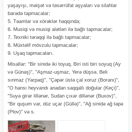
yaşayışı, məişət və təsərrüfat əşyaları və silahlar
barədə tapmacalar;
5. Təamlar və xörəklər haqqında;
6. Musiqi və musiqi alətləri ilə bağlı tapmacalar;
7. Texniki tərəqqi ilə bağlı tapmacalar;
8. Müxtəlif mövzulu tapmacalar;
9. Uşaq tapmacaları.
Misallar: "Bir sinidə iki toyuq, Biri isti biri soyuq (Ay
və Günəş)", "Aşmaz-uşmaz, Yerə düşsə, Beli
sınmaz (Yarpaq)", "Çəpər üstə çal xoruz (Boranı)",
"O hansı heyvandı anadan saqqallı doğular (Keçi)",
"Suya girər lillənər, Sudan çıxar dillənər (Buxov)",
"Bir quşum var, düz uçar (Güllə)", "Ağ sinidə ağ təpə
(Plov)" və s.