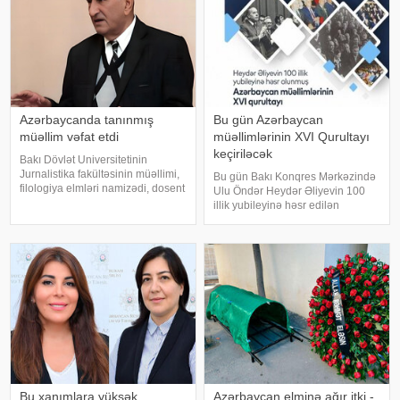
Azərbaycanda tanınmış
Bu gün Azərbaycan
müəllim vəfat etdi
müəllimlərinin XVI Qurultayı
keçiriləcək
Bakı Dövlət Universitetinin
Jurnalistika fakültəsinin müəllimi,
Bu gün Bakı Konqres Mərkəzində
filologiya elmləri namizədi, dosent
Ulu Öndər Heydər Əliyevin 100
Mahmud Mahmudov dünyasını
illik yubileyinə həsr edilən
dəyişib. xəbər verir ki, o, bu gün
Azərbaycan müəllimlərinin XVI
88 yaşında vəfat edib. Qeyd edək
Qurultayı keçiriləcək. report-a
ki, Mahmud Mahmudov 50 il
istinadən xəbər verir ki, tədbirdə
elm və təhsil naziri Emin
Əmrullayev
Bu xanımlara yüksək
Azərbaycan elminə ağır itki -