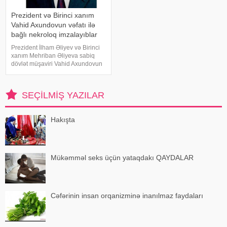
Prezident və Birinci xanım
Vahid Axundovun vəfatı ilə
bağlı nekroloq imzalayıblar
Prezident İlham Əliyev və Birinci
xanım Mehriban Əliyeva sabiq
dövlət müşaviri Vahid Axundovun
vəfatı ilə bağlı nekroloq imzalayıb.
xəbər verir ki, nekroloqda deyilir:.
"Azərbaycan ictimaiyyətinə ağır
SEÇILMIŞ YAZILAR
itki üz vermişdir
Hakışta
Mükəmməl seks üçün yataqdakı QAYDALAR
Cəfərinin insan orqanizminə inanılmaz faydaları