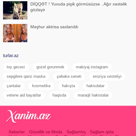
DİQQƏT ! Yuxuda pişik görmüsüzsə ..Ağır xəstəlik
gözləyir
Məşhur aktrisa saxlanıldı
turlar.az
toy gecesi
gozel gorunmek
makiyaj instagram
sepgilere qarsi maska
şəbəkə sənəti
eroziya xesteliyi
çantalar
kosmetika
hakışta
hakisdalar
vetene aid bayatilar
haqisda
maraqli hakistalar
Xəbərlər
Gözəllik və Moda
Sağlamlıq
Sağlam qida