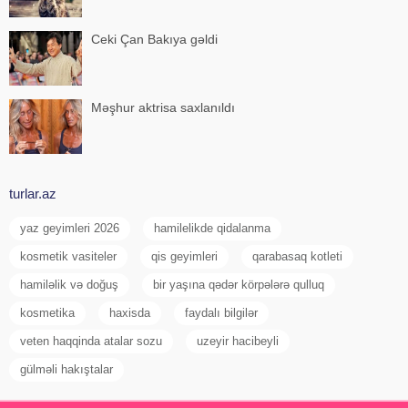
Ceki Çan Bakıya gəldi
Məşhur aktrisa saxlanıldı
turlar.az
yaz geyimleri 2026
hamilelikde qidalanma
kosmetik vasiteler
qis geyimleri
qarabasaq kotleti
hamiləlik və doğuş
bir yaşına qədər körpələrə qulluq
kosmetika
haxisda
faydalı bilgilər
veten haqqinda atalar sozu
uzeyir hacibeyli
gülməli hakıştalar