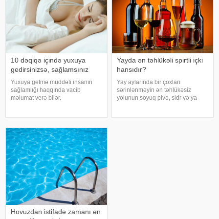
10 dəqiqə içində yuxuya
Yayda ən təhlükəli spirtli içki
gedirsinizsə, sağlamsınız
hansıdır?
Yuxuya getmə müddəti insanın
Yay aylarında bir çoxları
sağlamlığı haqqında vacib
sərinlənməyin ən təhlükəsiz
məlumat verə bilər.
yolunun soyuq pivə, sidr və ya
Mütəxəssislərin fikrincə, ideal vaxt
şirin kokteyl içmək olduğunu
10-20 dəqiqədir. xəbər verir ki,
düşünür. Güclü spirtli içkilərdən
davranış yönümlü yuxu təbabəti
istidə uzaq durmağa çalışsalar da,
üzrə mütəxəssis Mişel Drerupun
az alkoqollu içkilər çox vaxt
sözlərinə görə
zərərsi
Hovuzdan istifadə zamanı ən