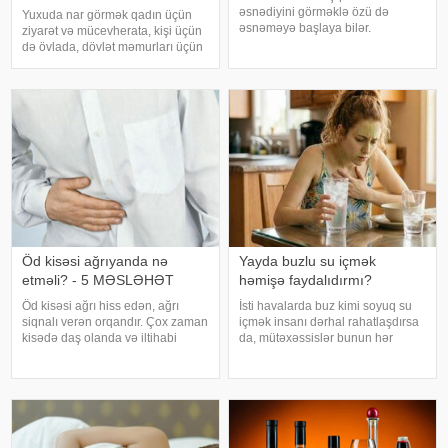
əsnədiyini görməklə özü də
Yuxuda nar görmək qadın üçün
əsnəməyə başlaya bilər.
ziyarət və mücevherata, kişi üçün
Maraqlıdır ki, bu qəribə təsir bəzi
də övlada, dövlət məmurları üçün
heyvanlarda da müşahidə olunur.
terfie, zabitlər üçün əmrlərinin
xarici mediaya istinadən xəbər
keçməsinə, kəndli üçün oktyabr
verir ki, əsnəmək insan
bərəkətinə, tacir üçün çox quru,
orqanizminin ən adi
xalq üçün yaxşı bir idarəy
Öd kisəsi ağrıyanda nə
Yayda buzlu su içmək
etməli? - 5 MƏSLƏHƏT
həmişə faydalıdırmı?
Öd kisəsi ağrı hiss edən, ağrı
İsti havalarda buz kimi soyuq su
siqnalı verən orqandır. Çox zaman
içmək insanı dərhal rahatlaşdırsa
kisədə daş olanda və iltihabi
da, mütəxəssislər bunun hər
xəstəliklərdə ağrıyır. Kəskin
zaman ən yaxşı seçim olmadığını
pristuplarda ilk işiniz təcili yardım
bildirirlər. xəbər verir ki, çox soyuq
çağırıb, xəstəxanaya çatmaqdır,
su susuzluq hissini tez azaldır və
bu zaman hətta ağrıkəsic
insanın kifayət qədə