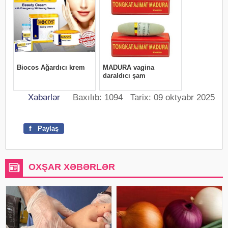
Xəbərlər
Baxılıb: 1094 Tarix: 09 oktyabr 2025
f
Paylaş
OXŞAR XƏBƏRLƏR