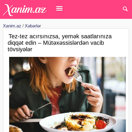
Xanim.az
/
Xəbərlər
Tez-tez acırsınızsa, yemək saatlarınıza
diqqət edin – Mütəxəssislərdən vacib
tövsiyələr