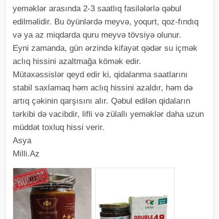
yeməklər arasında 2-3 saatlıq fasilələrlə qəbul
edilməlidir. Bu öyünlərdə meyvə, yoqurt, qoz-fındıq
və ya az miqdarda quru meyvə tövsiyə olunur.
Eyni zamanda, gün ərzində kifayət qədər su içmək
aclıq hissini azaltmağa kömək edir.
Mütəxəssislər qeyd edir ki, qidalanma saatlarını
stabil saxlamaq həm aclıq hissini azaldır, həm də
artıq çəkinin qarşısını alır. Qəbul edilən qidaların
tərkibi də vacibdir, lifli və zülallı yeməklər daha uzun
müddət toxluq hissi verir.
Asya
Milli.Az