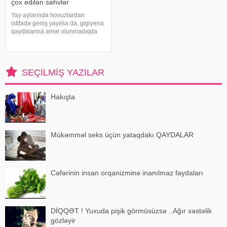
çox edilən səhvlər
Yay aylarında hovuzlardan
istifadə geniş yayılsa da, gigiyena
qaydalarına əməl olunmadıqda
müxtəlif infeksiyalara yoluxma
riski artır. xəbər verir ki, hovuza
girməzdən əvvəl və çıxdıqdan
sonra duş qəbul etmək, hovuz
SEÇILMIŞ YAZILAR
kənarınd
Hakışta
Mükəmməl seks üçün yataqdakı QAYDALAR
Cəfərinin insan orqanizminə inanılmaz faydaları
DİQQƏT ! Yuxuda pişik görmüsüzsə ..Ağır xəstəlik
gözləyir