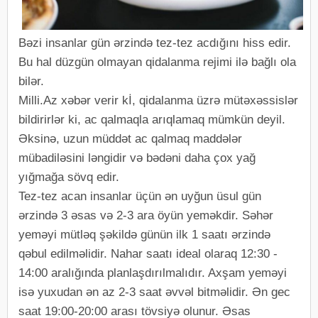
Bəzi insanlar gün ərzində tez-tez acdığını hiss edir.
Bu hal düzgün olmayan qidalanma rejimi ilə bağlı ola
bilər.
Milli.Az xəbər verir kİ, qidalanma üzrə mütəxəssislər
bildirirlər ki, ac qalmaqla arıqlamaq mümkün deyil.
Əksinə, uzun müddət ac qalmaq maddələr
mübadiləsini ləngidir və bədəni daha çox yağ
yığmağa sövq edir.
Tez-tez acan insanlar üçün ən uyğun üsul gün
ərzində 3 əsas və 2-3 ara öyün yeməkdir. Səhər
yeməyi mütləq şəkildə günün ilk 1 saatı ərzində
qəbul edilməlidir. Nahar saatı ideal olaraq 12:30 -
14:00 aralığında planlaşdırılmalıdır. Axşam yeməyi
isə yuxudan ən az 2-3 saat əvvəl bitməlidir. Ən gec
saat 19:00-20:00 arası tövsiyə olunur. Əsas