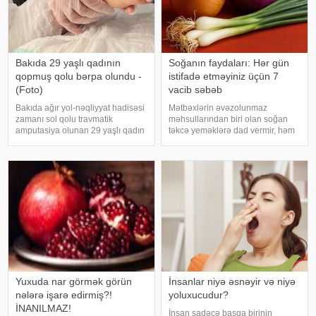
Bakıda 29 yaşlı qadının
Soğanın faydaları: Hər gün
qopmuş qolu bərpa olundu -
istifadə etməyiniz üçün 7
(Foto)
vacib səbəb
Bakıda ağır yol-nəqliyyat hadisəsi
Mətbəxlərin əvəzolunmaz
zamanı sol qolu travmatik
məhsullarından biri olan soğan
amputasiya olunan 29 yaşlı qadın
təkcə yeməklərə dad vermir, həm
uğurla əməliyyat edilib. xəbər
də sağlamlıq üçün çoxsaylı
verir ki, hadisədən sonra
faydaları ilə seçilir. xəbər verir ki,
zərərçəkən Səhiyyə Nazirliyi
tərkibindəki vitaminlər, minerallar
Akademik M.A.Topçubaşov adına
və antioksidantlar sayəsində soğa
Elmi Cərrahiyy
Yuxuda nar görmək görün
İnsanlar niyə əsnəyir və niyə
nələrə işarə edirmiş?!
yoluxucudur?
İNANILMAZ!
İnsan sadəcə başqa birinin