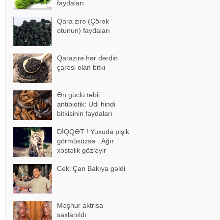
faydaları
Qara zirə (Çörək
otunun) faydaları
Qarazirə hər dərdin
çarəsi olan bitki
Ən güclü təbii
antibiotik: Udi hindi
bitkisinin faydaları
DİQQƏT ! Yuxuda pişik
görmüsüzsə ..Ağır
xəstəlik gözləyir
Ceki Çan Bakıya gəldi
Məşhur aktrisa
saxlanıldı