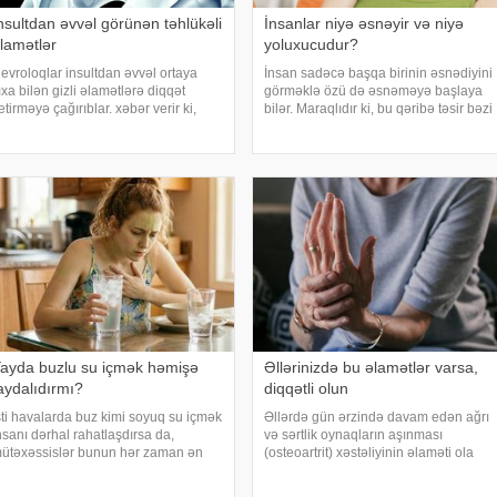
nsultdan əvvəl görünən təhlükəli
İnsanlar niyə əsnəyir və niyə
lamətlər
yoluxucudur?
evroloqlar insultdan əvvəl ortaya
İnsan sadəcə başqa birinin əsnədiyini
ıxa bilən gizli əlamətlərə diqqət
görməklə özü də əsnəməyə başlaya
etirməyə çağırıblar. xəbər verir ki,
bilər. Maraqlıdır ki, bu qəribə təsir bəzi
nsult bəzi hallarda qəfil baş vermir və
heyvanlarda da müşahidə olunur.
eyin günlər, hətta həftələr əvvəl
xarici mediaya istinadən xəbər verir ki,
üəyyən siqnallar verə bilər. Lakin b
əsnəmək insan orqanizminin ən adi
ayda buzlu su içmək həmişə
Əllərinizdə bu əlamətlər varsa,
aydalıdırmı?
diqqətli olun
sti havalarda buz kimi soyuq su içmək
Əllərdə gün ərzində davam edən ağrı
nsanı dərhal rahatlaşdırsa da,
və sərtlik oynaqların aşınması
ütəxəssislər bunun hər zaman ən
(osteoartrit) xəstəliyinin əlaməti ola
axşı seçim olmadığını bildirirlər.
bilər. Bu xəstəlik oynaqları qoruyan
əbər verir ki, çox soyuq su susuzluq
qığırdağın zamanla nazilməsi və