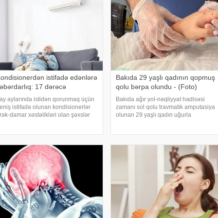
ondisionerdən istifadə edənlərə
Bakıda 29 yaşlı qadının qopmuş
əbərdarlıq: 17 dərəcə
qolu bərpa olundu - (Foto)
ay aylarında istidən qorunmaq üçün
Bakıda ağır yol-nəqliyyat hadisəsi
eniş istifadə olunan kondisionerlər
zamanı sol qolu travmatik amputasiya
rək-damar xəstəlikləri olan şəxslər
olunan 29 yaşlı qadın uğurla
çün ciddi risk yarada bilər. xəbər verir
əməliyyat edilib. xəbər verir ki,
i, kardioloqların bildirdiyinə görə, tərli
hadisədən sonra zərərçəkən Səhiyyə
alda qəfil çox soyuq otağ
Nazirliyi Akademik M.A.Topçubaşov
adına Elmi Cərrahiyy