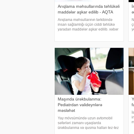
Arıqlama məhsullarında təhlükəli
İ
maddələr aşkar edilib - AQTA
ə
Arıqlama məhsullarının tərkibində
N
insan sağlamlığı üçün ciddi təhlükə
ç
yaradan maddələr aşkar edilib. xəbər
y
verir ki, bunu Azərbaycan
i
Respublikasının Qida Təhlükəsizliyi
b
Agentliyinin (AQTA) Qida təhlükəsizliyi
m
şöbəsinin müdir
Maşında ürəkbulanma:
Y
Pediatrdan valideynlərə
f
məsləhət
İ
i
Yay mövsümündə uzun avtomobil
m
səfərləri zamanı uşaqlarda
y
ürəkbulanma və qusma halları tez-tez
x
müşahidə olunur. xəbər verir ki,