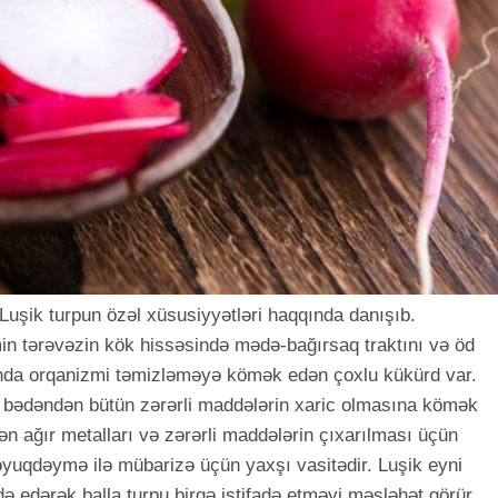
 Luşik turpun özəl xüsusiyyətləri haqqında danışıb.
in tərəvəzin kök hissəsində mədə-bağırsaq traktını və öd
anda orqanizmi təmizləməyə kömək edən çoxlu kükürd var.
kən bədəndən bütün zərərli maddələrin xaric olmasına kömək
n ağır metalları və zərərli maddələrin çıxarılması üçün
oyuqdəymə ilə mübarizə üçün yaxşı vasitədir. Luşik eyni
ə edərək balla turpu birgə istifadə etməyi məsləhət görür.