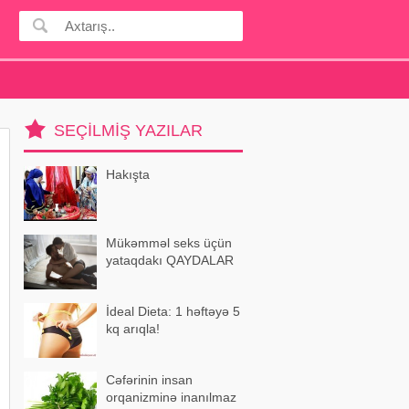
SEÇILMIŞ YAZILAR
Hakışta
Mükəmməl seks üçün
yataqdakı QAYDALAR
İdeal Dieta: 1 həftəyə 5
kq arıqla!
Cəfərinin insan
orqanizminə inanılmaz