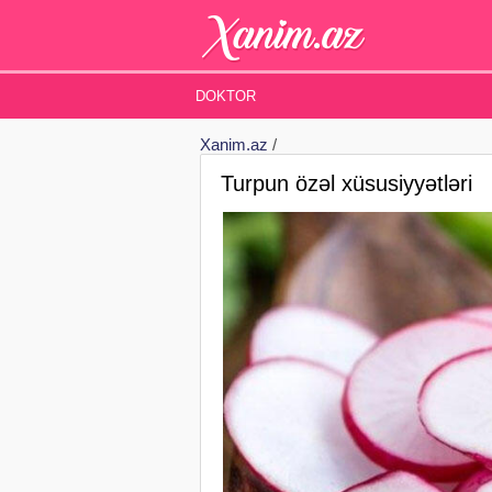
DOKTOR
Xanim.az
/
Turpun özəl xüsusiyyətləri