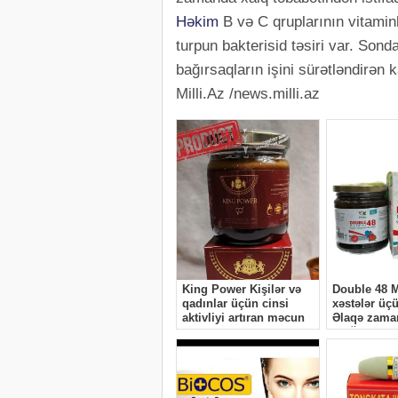
Həkim
B və C qruplarının vitamin
turpun bakterisid təsiri var. Sond
bağırsaqların işini sürətləndirən 
Milli.Az /news.milli.az