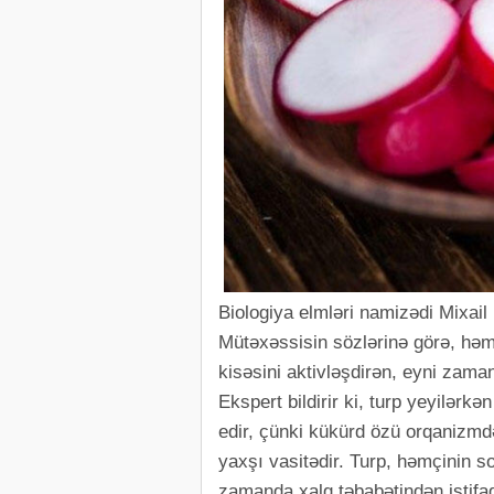
Biologiya elmləri namizədi Mixail
Mütəxəssisin sözlərinə görə, həm
kisəsini aktivləşdirən, eyni zam
Ekspert bildirir ki, turp yeyilər
edir, çünki kükürd özü orqanizmdə
yaxşı vasitədir. Turp, həmçinin s
zamanda xalq təbabətindən istifad