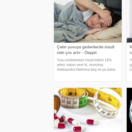
Çətin yuxuya gedənlərdə insult
K
riski çox artır - Diqqət
x
Yuxu problemləri insult riskini 16%
Y
artırır. xəbər verir ki, nevroloq
g
Aleksandra Alekhina beş və ya daha
ü
çox yuxu pozğunluğu simptomundan
ü
əziyyət çəkən insanlarda insult riskinin
k
ikiqat artdığını deyib. İnsult ciddi və
h
həyat