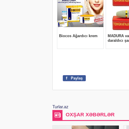
f
Paylaş
Turlar.az
OXŞAR XƏBƏRLƏR