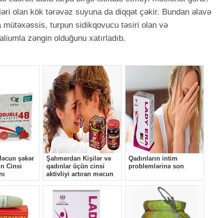
ləri olan kök tərəvəz suyuna da diqqət çəkir. Bundan əlavə
a mütəxəssis, turpun sidikqovucu təsiri olan və
kaliumla zəngin olduğunu xatırladıb.