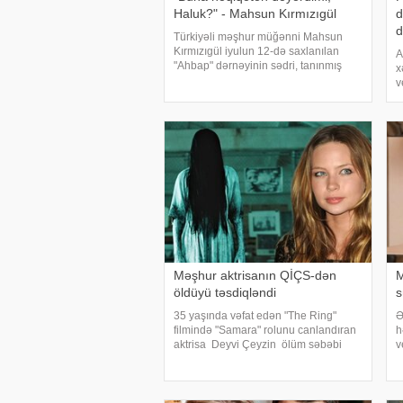
Haluk?" - Mahsun Kırmızıgül
d
d
Türkiyəli məşhur müğənni Mahsun
Kırmızıgül iyulun 12-də saxlanılan
A
"Ahbap" dərnəyinin sədri, tanınmış
x
müğənni Haluk Leventlə bağlı
v
paylaşım edib. xəbər verir ki, Mahsun
x
instaqram hesabında bir zamanlar ən
u
yaxı
b
A
Məşhur aktrisanın QİÇS-dən
M
öldüyü təsdiqləndi
s
35 yaşında vəfat edən "The Ring"
Ə
filmində "Samara" rolunu canlandıran
h
aktrisa Deyvi Çeyzin ölüm səbəbi
v
bəlli olub. xarici mətbuata istinadən
v
xəbər verir ki, Los-Anceles İl Tibbi
h
Ekspertiza İdarəsini
d