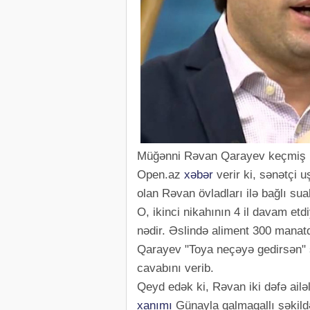
Müğənni Rəvan Qarayev keçmiş həy
Open.az
xəbər
verir ki, sənətçi u
olan Rəvan övladları ilə bağlı sua
O, ikinci nikahının 4 il davam etd
nədir. Əslində aliment 300 manat
Qarayev "Toya neçəyə gedirsən" s
cavabını verib.
Qeyd edək ki, Rəvan iki dəfə ailəl
xanımı
Günayla qalmaqallı şəkildə