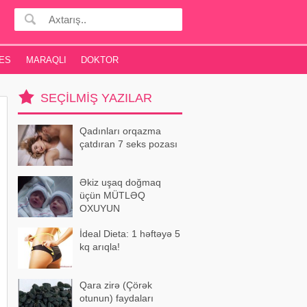
ES
MARAQLI
DOKTOR
SEÇILMIŞ YAZILAR
Qadınları orqazma
çatdıran 7 seks pozası
Əkiz uşaq doğmaq
üçün MÜTLƏQ
OXUYUN
İdeal Dieta: 1 həftəyə 5
kq arıqla!
Qara zirə (Çörək
otunun) faydaları