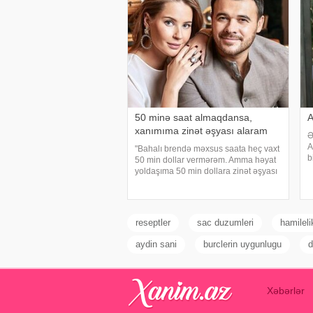
50 minə saat almaqdansa,
A
xanımıma zinət əşyası alaram
Ə
A
"Bahalı brendə məxsus saata heç vaxt
b
50 min dollar vermərəm. Amma həyat
x
yoldaşıma 50 min dollara zinət əşyası
x
almaq mənim üçün asandır".
m
Axşam.az-a istinadən xəbər verir ki,
a
bu sözləri Xalq artisti Emin Ağalaro
reseptler
sac duzumleri
hamilel
aydin sani
burclerin uygunlugu
d
Xəbərlər