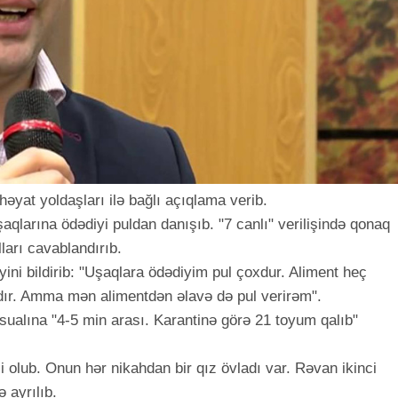
at yoldaşları ilə bağlı açıqlama verib.
şaqlarına ödədiyi puldan danışıb. "7 canlı" verilişində qonaq
lları cavablandırıb.
iyini bildirib: "Uşaqlara ödədiyim pul çoxdur. Aliment heç
dır. Amma mən alimentdən əlavə də pul verirəm".
ualına "4-5 min arası. Karantinə görə 21 toyum qalıb"
i olub. Onun hər nikahdan bir qız övladı var. Rəvan ikinci
 ayrılıb.