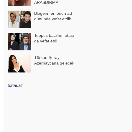
ARAŞDIRMA
Blogerin əri onun ad
günündə vəfat etdib
Toppuş bacı'nın atası
da vəfat etdi
Türkan Şoray
Azərbaycana gələcək
turlar.az