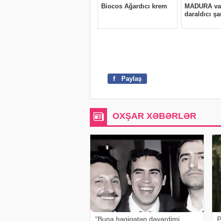
f
Paylaş
OXŞAR XƏBƏRLƏR
"Buna həqiqətən dəyərdimi,
P