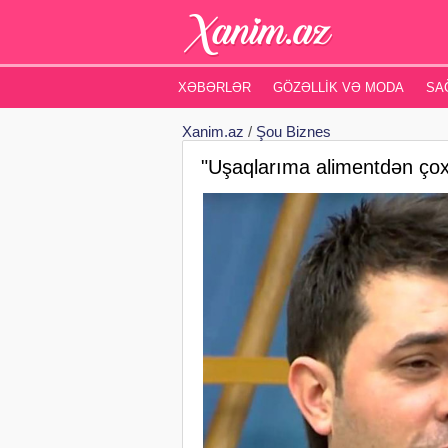
XƏBƏRLƏR
GÖZƏLLIK VƏ MODA
SA
Xanim.az
/
Şou Biznes
"Uşaqlarıma alimentdən çox