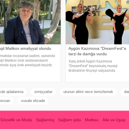
qil Məlikov əməliyyat olundu
Aygün Kazımova "DreamFest"ə
tərzi ilə damğa vurdu
məkdar incəsənət xadimi, xanəndə
qil Məlikov özəl xəstəxanaların
Xalq artisti Aygün Kazımova
irində açıq ürək əməliyyatı keçirib.
"DreamFest" beynəlxalq musiqi
əbər verir ki, bu barədə "Teleqraf"a
festivalının firuzəyi xalçasında
anəndənin oğlu Hüseyn Məlikov
görüntülənib. Ölkənin əsas ulduzu
əlumat verib. Onun sözlərinə görə,
tədbirə xüsusi tərzi ilə damğa vurub.
tasını
Pop kraliça zövqlü geyimi və fərqli saç
düzümü il
ikde qidalanma
sirniyyatlar
utunun altini nece temizlemek
dər
ovsan
vusale elizade
Gözəllik və Moda
Sağlamlıq
Sağlam qida
Mətbəx
Ailə və Uşaq