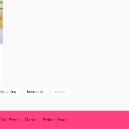
iyə qulluq
kosmetika
orqazm
Şou Biznes
Maraqlı
Bizimlə Əlaqə