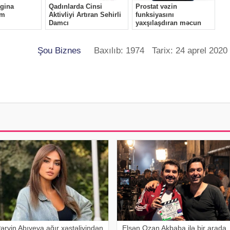
Şou Biznes
Baxılıb: 1974 Tarix: 24 aprel 2020
ərvin Abıyeva ağır xəstəliyindən
Elşən Ozan Akbaba ilə bir arada