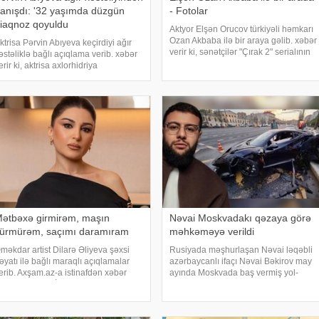
anışdı: '32 yaşımda düzgün
- Fotolar
iaqnoz qoyuldu
Aktyor Elşən Orucov türkiyəli həmkarı
Ozan Akbaba ilə bir araya gəlib. xəbər
ktrisa Pərvin Abıyeva keçirdiyi ağır
verir ki, sənətçilər "Çırak 2" serialının
əstəliklə bağlı açıqlama verib. xəbər
çəkiliş meydançasında görüşüblər.
erir ki, aktrisa axlorhidriya
Ekran işində rol alan Elşən layihənin
əstəliyindən əziyyət çəkdiyini və
birinci hissəsində d
zun illər düzgün diaqnoz qoyula
ilmədiyini bildirib. "Bu əməliyyat
zərbaycand
ətbəxə girmirəm, maşın
Nəvai Moskvadakı qəzaya görə
ürmürəm, saçımı daramıram
məhkəməyə verildi
məkdar artist Dilarə Əliyeva şəxsi
Rusiyada məşhurlaşan Nəvai ləqəbli
əyatı ilə bağlı maraqlı açıqlamalar
azərbaycanlı ifaçı Nəvai Bəkirov may
erib. Axşam.az-a istinafdən xəbər
ayında Moskvada baş vermiş yol-
erir ki, aktrisa "İki başlı" proqramında
nəqliyyat hadisəsindən sonra şəhər
eç vaxt avtomobil idarə etmədiyini
infrastrukturuna vurulan zərərə görə
eyib. O, sürücü ilə hərəkə
məhkəməyə verilib. Bu barədə TASS
məlumat yayıb