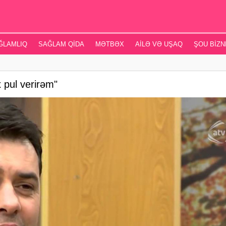
ĞLAMLIQ
SAĞLAM QIDA
MƏTBƏX
AILƏ VƏ UŞAQ
ŞOU BIZN
 pul verirəm"