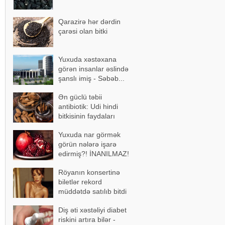
Qarazirə hər dərdin
çarəsi olan bitki
Yuxuda xəstəxana
görən insanlar əslində
şanslı imiş - Səbəb...
Ən güclü təbii
antibiotik: Udi hindi
bitkisinin faydaları
Yuxuda nar görmək
görün nələrə işarə
edirmiş?! İNANILMAZ!
Röyanın konsertinə
biletlər rekord
müddətdə satılıb bitdi
Diş əti xəstəliyi diabet
riskini artıra bilər -