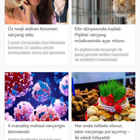
Üz nəqli etdirən fenomen
Elm dünyasında inqilab:
xərçəng oldu
Pişiklər xərçəng
müalicəsində açar rolunu
Cənubi Koreyadakı özəl klinikada
oynaya bilər
təxminən 15 saatlıq cərrahi
Ev pişiklərində xərçəngin ilk
əməliyyatdan sonra üzü tamamilə
geniş genetik xəritəsi hazırlanıb
yenidən formaya salınan türkiyəli
və xəstəliyin insanlardakı
fenomen Didem Ceran son
formaları ilə ciddi oxşarlıqlar
görünüşü ilə hər kəsi
göstərdiyi müəyyən edilib. -ın
təəccübləndirib. Türkiyə
məlumatına görə, tədqiqat hər iki
mətbuatına istinadən xəbə
növdə yeni müalicə üsullarının
inkişafın
4 manatlıq məhsul xərçəngin
Hər evdə istifadə olunur,
dərmanıdır
lakin xərçəngə yol açırmış –
İki ədədi kifayətdir
Alimlər tərəfindən aparılan yeni