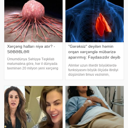
Xərçəng halları niyə atır? -
"Gərəksiz" deyilən həmin
SƏBƏBLƏR
orqan xərçənglə mübarizə
aparırmış: Faydasızdır deyib
Ümumdünya Səhiyyə Təşkilatı
əməliyyatla götürürdülər
məlumatına görə, hər il dünyada
Alimlər uzun illərdir böyüklərdə
təxminən 20 milyon yeni xərçəng
funksiyasını böyük ölçüdə itirdiyi
halı qeydə alınır, 10 milyona
düşünülən timus vəzisinin,
yaxın insan isə bu xəstəlik
əslində immun sistemini
səbəbilə həyatını itirir. . xəbər
dəstəkləyərək xərçənglə
verir ki, türkiyəli onkoloq Dilşən
mübarizədə və ürək sağlığında
Çola
mühüm rol oynadığını sübut
ediblər. xəbər veri