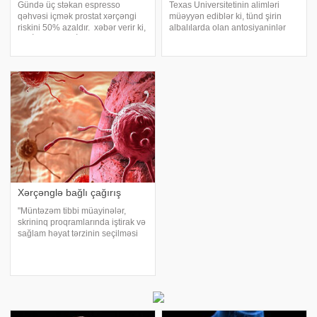
Gündə üç stəkan espresso
Texas Universitetinin alimləri
qəhvəsi içmək prostat xərçəngi
müəyyən ediblər ki, tünd şirin
riskini 50% azaldır. xəbər verir ki,
albalılarda olan antosiyaninlər
bu, İtaliyadakı "İstituto
üçqat mənfi süd vəzi xərçənginin
Neurologico Mediterraneo
böyüməsini yavaşlada və
Neuromed" tədqiqatçılarının
metastaz riskini azalda bilər,
gəldiyi nəticədir. İtalyan alimlərin
xüsusilə ağciyərlərə yayılma
zamanı. -ı
Xərçənglə bağlı çağırış
"Müntəzəm tibbi müayinələr,
skrininq proqramlarında iştirak və
sağlam həyat tərzinin seçilməsi
xərçəng riskini azaltmaqla
yanaşı, xəstəliyin erkən
mərhələdə aşkarlanmasına və
daha effektiv müalicəsinə imkan
yaradır"