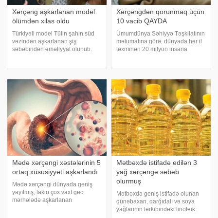
Xərçəng aşkarlanan model
Xərçəngdən qorunmaq üçün
ölümdən xilas oldu
10 vacib QAYDA
Türkiyəli model Tülin şahin süd
Ümumdünya Səhiyyə Təşkilatının
vəzindən aşkarlanan şiş
məlumatına görə, dünyada hər il
səbəbindən əməliyyat olunub.
təxminən 20 milyon insana
Tetkiyə mətbuatına istinadən
xərçəng diaqnozu qoyulur və 10
xəbər verir ki, model əmliyyatdan
milyona yaxın insan bu
sonra verilən analizlərin
xəstəlikdən həyatını itirir. xəbər
nəticələrini bölüşüb. Döşündəki
verir ki, mütəxəssislər bildirir ki,
şişin xoşxassəl
düzgü
Mədə xərçəngi xəstələrinin 5
Mətbəxdə istifadə edilən 3
ortaq xüsusiyyəti aşkarlandı
yağ xərçəngə səbəb
olurmuş
Mədə xərçəngi dünyada geniş
yayılmış, lakin çox vaxt gec
Mətbəxdə geniş istifadə olunan
mərhələdə aşkarlanan
günəbaxan, qarğıdalı və soya
xəstəliklərdən biridir. 300-dən çox
yağlarının tərkibindəki linoleik
xəstənin məlumatları əsasında
turşunun, müəyyən şərtlər