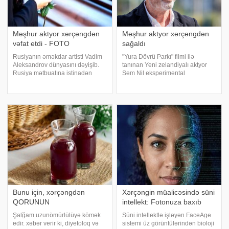
Məşhur aktyor xərçəngdən
Məşhur aktyor xərçəngdən
vəfat etdi - FOTO
sağaldı
Rusiyanın əməkdar artisti Vadim
"Yura Dövrü Parkı" filmi ilə
Aleksandrov dünyasını dəyişib.
tanınan Yeni zelandiyalı aktyor
Rusiya mətbuatına istinadən
Sem Nil eksperimental
xəbər verir ki, o, 88 yaşında
müalicədən sonra xərçəngdən
Moskvanın mərkəzində yerləşən
tam sağaldığını açıqlayıb. xəbər
evində vəfat edib. Məlum olub ki,
verir ki, bu barədə o, Avstraliyanın
aktyor 2016-cı ildən bəri
"7News" telekanalın
xərçəngdə
Bunu için, xərçəngdən
Xərçəngin müalicəsində süni
QORUNUN
intellekt: Fotonuza baxıb
Şalğam uzunömürlülüyə kömək
Süni intellektlə işləyən FaceAge
edir. xəbər verir ki, diyetoloq və
sistemi üz görüntülərindən bioloji