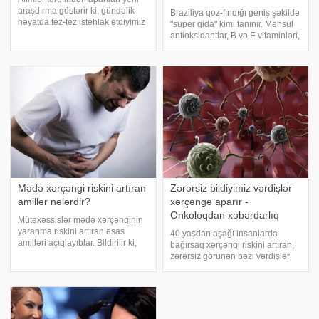
araşdırma göstərir ki, gündəlik
Braziliya qoz-fındığı geniş şəkildə
həyatda tez-tez istehlak etdiyimiz
"super qida" kimi tanınır. Məhsul
gavalı sadəcə vitamin mənbəyi
antioksidantlar, B və E vitaminləri,
deyil. Bu meyvənin tərkibində
eləcə də kalsium, sink,
olan polifenolların ağciyər
maqnezium və xüsusilə selenlə
xərçəngi hüceyrələrinin inkişafın
zəngindir. xəbər verir ki, bu
barədə "MailOnline"
Mədə xərçəngi riskini artıran
Zərərsiz bildiyimiz vərdişlər
amillər nələrdir?
xərçəngə aparır -
Onkoloqdan xəbərdarlıq
Mütəxəssislər mədə xərçənginin
yaranma riskini artıran əsas
40 yaşdan aşağı insanlarda
amilləri açıqlayıblar. Bildirilir ki,
bağırsaq xərçəngi riskini artıran,
bu xəstəliyin inkişafında həm
zərərsiz görünən bəzi vərdişlər
həyat tərzi, həm də genetik və
cəmiyyət arasında narahatlıq
tibbi faktorlar mühüm rol oynayır.
yaradıb. . xəbər verir ki, həkim
xəbər verir ki, mədə xərçəng
rusiyalı onkoloq Sergey
İvanovbildirib ki, gənc yaşda bu
xəstəliy