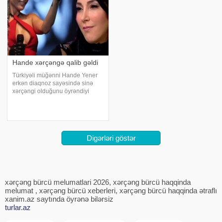
Hande xərçəngə qalib gəldi
Türkiyəli müğənni Hande Yener
erkən diaqnoz sayəsində sinə
xərçəngi olduğunu öyrəndiyi
anlardan danışıb. xəbər verir ki,
Yener həkiminin ona "Narahat
olma, səni ən azı 10 il
yaşadacağıq" deyərək söz
verdiyini v
Digərləri göstər
xərçəng bürcü melumatlari 2026, xərçəng bürcü haqqinda
melumat , xərçəng bürcü xeberleri, xərçəng bürcü haqqinda ətraflı
xanim.az saytında öyrənə bilərsiz
turlar.az