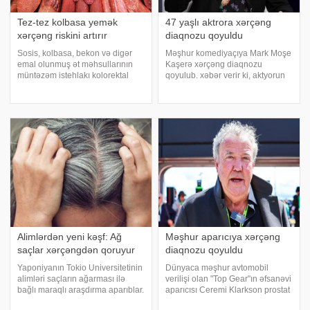
Tez-tez kolbasa yemək
47 yaşlı aktrora xərçəng
xərçəng riskini artırır
diaqnozu qoyuldu
Sosis, kolbasa, bekon və digər
Məşhur komediyaçıya Mark Moşe
emal olunmuş ət məhsullarının
Kaşerə xərçəng diaqnozu
müntəzəm istehlakı kolorektal
qoyulub. xəbər verir ki, aktyorun
(yoğun və düz bağırsaq) xərçəngi
badamcıq xərçəngindən əziyyət
riskini artıra bilər. xəbər verir ki,
çəkdiyi bildirilib. O bu barədə
bu barədə Rusiya Səhiyyə
sosial mediada paylaşım edərək
Nazirliyinin Milli Kliniki
"Badamcıqlarımda bir şiş tapıldı.
Endokrinologiy
Məlu
Alimlərdən yeni kəşf: Ağ
Məşhur aparıcıya xərçəng
saçlar xərçəngdən qoruyur
diaqnozu qoyuldu
Yaponiyanın Tokio Universitetinin
Dünyaca məşhur avtomobil
alimləri saçların ağarması ilə
verilişi olan "Top Gear"ın əfsanəvi
bağlı maraqlı araşdırma aparıblar.
aparıcısı Ceremi Klarkson prostat
xəbər verir ki, tədqiqatın
xərçənginə tutulduğunu