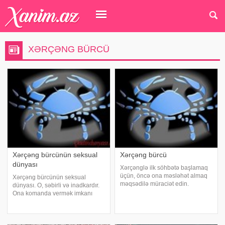
XƏRÇƏNG BÜRCÜ
Xərçəng bürcünün seksual
Xərçəng bürcü
dünyası
Xərçənglə ilk söhbətə başlamaq
üçün, öncə ona məsləhət almaq
Xərçəng bürcünün seksual
məqsədilə müraciət edin.
dünyası. O, səbirli və inadkardır.
Xərçəng ürəklə, canbaşla cavab
Ona komanda vermək imkanı
verəcək. Amma nəbadə söhbətə
yaradın; hər şey xoşunuza
"mən sizi haradasa görmüşəm" -
gələcək. Onun ilkin nəvazişləri
ilə başlayasız. Onların çox gözə
inamlı və məqsədəyönlüdür; həm