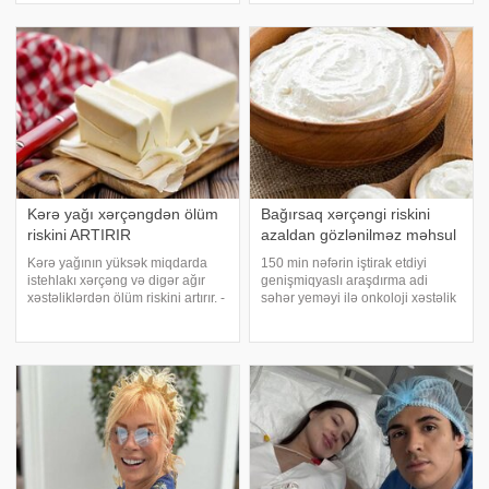
aparılan yeni təhlil bu xəstəliyə
daxilində xərçəng hüceyrələrinin
yoluxan insanların həyat tərzində
böyüməsini stimullaşdıra bildiyi
ortaq xüsusiyyətlər
yeni laboratoriya araşdırmaları il
Kərə yağı xərçəngdən ölüm
Bağırsaq xərçəngi riskini
riskini ARTIRIR
azaldan gözlənilməz məhsul
Kərə yağının yüksək miqdarda
150 min nəfərin iştirak etdiyi
istehlakı xərçəng və digər ağır
genişmiqyaslı araşdırma adi
xəstəliklərdən ölüm riskini artırır. -
səhər yeməyi ilə onkoloji xəstəlik
a istinadən xəbər verir ki, bu
riski arasında əlaqə olduğunu
barədə "The Mirror" nəşri Böyük
göstərib. Məlum olub ki, həftədə
Britaniyada aparılan
cəmi iki porsiya yoqurt bəzi ən
araşdırmaların nəticəsinə
aqressiv xərçəng formalarından
istinadə
qorumağ