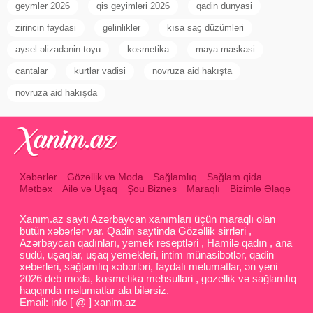
geymler 2026
qis geyimləri 2026
qadin dunyasi
zirincin faydasi
gelinlikler
kısa saç düzümləri
aysel əlizadənin toyu
kosmetika
maya maskasi
cantalar
kurtlar vadisi
novruza aid hakışta
novruza aid hakışda
Xəbərlər
Gözəllik və Moda
Sağlamlıq
Sağlam qida
Mətbəx
Ailə və Uşaq
Şou Biznes
Maraqlı
Bizimlə Əlaqə
Xanım.az saytı Azərbaycan xanımları üçün maraqlı olan
bütün xəbərlər var. Qadin saytinda Gözəllik sirrləri ,
Azərbaycan qadınları, yemek reseptləri , Hamilə qadın , ana
südü, uşaqlar, uşaq yemekleri, intim münasibətlər, qadin
xeberleri, sağlamlıq xəbərləri, faydalı melumatlar, ən yeni
2026 deb moda, kosmetika mehsullari , gozellik və sağlamlıq
haqqında məlumatlar ala bilərsiz.
Email: info [ @ ] xanim.az