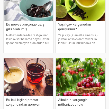
Bu meyvə xərçəngə qarşı
Yaşıl çay xərçəngdən
gizli silah imiş
qoruyurmu?
Mətbəxlərdə tez-tez rast gəlinən,
Yaşıl çay ( Camellia sinensis )
lakin əksər hallarda dəyəri lazımi
yüksək antioksidant tərkibi ilə
qədər bilinməyən qidalardan biri
tanınır. Onun tərkibindəki ən
də quru gavalıdır. Adətən,
mühüm maddə EGCG adlanan
qəlyanaltı kimi və ya səhər
güclü bir kateşindir. xəbər verir
yeməyinə əlavə edilərək istehlak
ki, heyvanlar və laboratoriya
olunan bu meyvə, əslində, zəngi
mühitində aparılan tədqiqatlar
göstəri
Bu içki kişiləri prostat
Albalının xərçənglə
xərçəngindən qoruyur
mübarizədə rolu