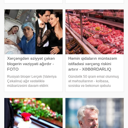
nəticələrinə görə, saçın ağarması
açıqlayıb. xarici mətbuata
təkcə yaşlanmanın əlaməti deyil,
istinadən xəbər verir ki, 66 yaşlı
həm də orqanizmin təhlükəl
britaniyalı televiziya ulduzu b
Xərçəngdən əziyyət çəkən
Həmin qidaların müntəzəm
blogerin vəziyyəti ağırdır -
istifadəsi xərçəng riskini
FOTO
artırır - XƏBƏRDARLIQ
Rusiyalı bloqer Lerçek (Valeriya
Gündəlik 50 qram emal olunmuş
Çekalina) ağır xəstəliklə
ət məhsullarının - kolbasa,
mübarizəsini davam etdirir.
sosiska və bekonun qəbulu
Rusiya mətbuatına istinadən
kolorektal xərçəng riskini
xəbər verir ki, məlumata görə,
təxminən 18 faiz artırır. xəbər verir
dördüncü mərhələ xərçəng
ki, bu barədə terapevt və
diaqnozu qoyulan fenomenin
qastroenteroloq Olqa Suxareva
səhhəti yenidən pisləşi
sosial şəbəkələrd