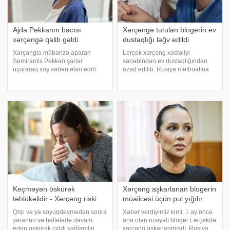
Ajda Pekkanın bacısı
Xərçəngə tutulan blogerin ev
xərçəngə qalib gəldi
dustaqlığı ləğv edildi
Xərçənglə mübarizə aparan
Lerçek xərçəng xəstəliyi
Semiramis Pekkan şarlar
səbəbindən ev dustaqlığından
uçuraraq xoş xəbəri elan edib.
azad edilib. Rusiya mətbuatına
xəbər verir ki, bir müddətdir Ajda
istinadən xəbər verir
Pekkanın bacısı, müğənni
ki, xərçəngdən əziyyət çəkən
Semiramis Pekkan xərçənglə
bloggerə istənilən tibb mərkəzinə
mübarizə aparır. Və nəhayət, o,
baş çəkməyə, təcili yardım
ağciyər xərçəngi il
xidmətlərinə, polisə v
Keçməyən öskürək
Xərçəng aşkarlanan blogerin
təhlükəlidir - Xərçəng riski
müalicəsi üçün pul yığılır
Qrip və ya soyuqdəymədən sonra
Xəbər verdiyimiz kimi, 1 ay öncə
yaranan və həftələrlə davam
ana olan rusiyalı bloger Lerçekdə
edən öskürək ciddi sağlamlıq
xərçəng aşkarlanmışdı. Rusiya