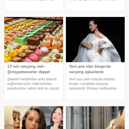
problemlərinin xəbərçisi ola bilər.
mətbuatına istinadən xəbər verir
xəbər verir ki, xüsusilə gecə və
ki, onun dövlət xəstəxanasında
gündüz tutmalar şəklində gələn,
kimyaterapiya almağa başladığı
şərbətlər və ya bitki üsulları il
bildirilib. Hazırda ev həbsind
13 növ xərçəng riski -
Yeni ana olan blogerdə
Şirniyyatsevərlər diqqət
xərçəng aşkarlandı
Şəkərin həddindən artıq qəbulu
Yeni ana olan rusiyalı məşhur
sağlamlıq üçün ciddi təhlükə
bloger Lerçekdə xərçəng
yarada bilər. xəbər verir ki, usiyalı
aşkarlanıb. Rusiya mətbuatına
onkoloq Vladimir İvaşkov bildirib
istinadən xəbər verir ki, Lerçek
ki, rasionda şəkərin çox olması
onkologiya reanimasiya şöbəsinə
xərçəng xəstəliklərinin ən azı 13
yerləşdirilib. Onun ötən həftə
növünün yaranma riskin
dünyaya gələn körpəsinə isə
atası baxır