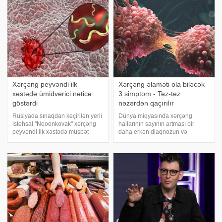
sizi xoşbəxt etmək, həm də öz
arzusunu təmin etmə
Xərçəng peyvəndi ilk
Xərçəng əlaməti ola biləcək
xəstədə ümidverici nəticə
3 simptom - Tez-tez
göstərdi
nəzərdən qaçırılır
Rusiyada sınaqdan keçirilən yerli
Dünya miqyasında xərçəng
istehsal "Neoonkovak" xərçəng
hallarının sayının artması bir
peyvəndi ilk xəstədə müsbət
daha erkən diaqnozun və
immunoloji reaksiya yaradıb.
bədənin incə xəbərdarlıq
xəbər verir ki, bu barədə
əlamətlərinin düzgün şərh
Rusiyanın Milli Elmi-Tədqiqat
edilməsinin vacibliyini vurğulayır.
Epidemiologiya və
Məşhur inancın əksinə olaraq,
Mikrobiologiya Mərkəzini
xərçəng növləri həmişə ağı