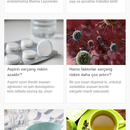
endokrinoloq Marina Lazurenko
yaşı və qocalma nisbətini təhlil
şalğamın sağlamlıq üçün
edərək xərçəng xəstələrinin
inanılmaz dərəcədə faydalı, ucuz
müalicənin gedişatını və sağ
bir qida olduğunu izah edib. O
qalma şanslarını proqnozlaşdıra
qeyd edib ki, xüsusilə, kök bitkisi
bilər. xəbər verir ki, səhiyy
dama
Aspirin xərçəng riskini
Hansı faktorlar xərçəng
azaldır?
riskini daha çox artırır?
Aspirin uzun illərdir əsasən
Bir çox insan düşünür ki, onkoloji
ağrıkəsici və qan durulaşdırıcı
xəstəliklər əsasən texniki
kimi istifadə olunsa da, onun
inkişafın mənfi nəticəsidir.
xərçənglə bağlı mümkün təsirləri
Cəmiyyətdə belə bir təsəvvür
də alimlərin diqqət
formalaşıb ki, guya keçmiş
mərkəzindədir. xəbər verir ki,
dövrlər daha təmiz olub, plastik
"University of Oxford"də aparılan
və zərərli qazlar mövcud olmayıb
bəz
və insanla