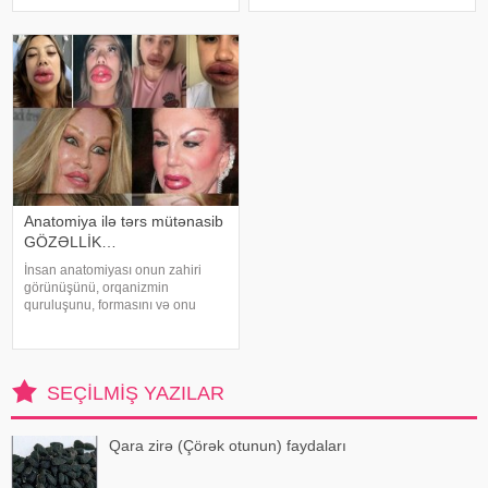
prosedur üzdə o qədər də effektli
görürlər. Beləliklə, bu modelləri
olmur. Kosmetoloqların etdiyi
təqdim edirik:. İncə saçlar üçün
prosedurlarla yanaşı üzə ev
hansı saç kəsimləri uyğu
şəraitind
Anatomiya ilə tərs mütənasib
GÖZƏLLİK…
İnsan anatomiyası onun zahiri
görünüşünü, orqanizmin
quruluşunu, formasını və onu
təşkil edən toxumaların,
orqanların bir-biri ilə və eyni
zamanda xarici mühitlə
orqanizmin qarşılıqlı əlaqəsini
SEÇILMIŞ YAZILAR
öyrənir. Anatomiya morfoloj
Qara zirə (Çörək otunun) faydaları