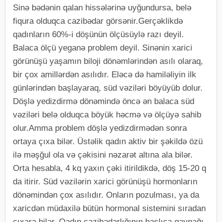
Sinə bədənin qalan hissələrinə uyğundursa, belə
fiqura olduqca cazibədar görsənir.Gerçəklikdə
qadınların 60%-i döşünün ölçüsüylə razı deyil.
Balaca ölçü yeganə problem deyil. Sinənin xarici
görünüşü yaşamın biloji dönəmlərindən asılı olaraq,
bir çox amillərdən asılıdır. Eləcə də hamiləliyin ilk
günlərindən başlayaraq, süd vəziləri böyüyüb dolur.
Döşlə yedizdirmə dönəmində öncə ən balaca süd
vəziləri belə olduqca böyük həcmə və ölçüyə sahib
olur.Amma problem döşlə yedizdirmədən sonra
ortaya çıxa bilər. Üstəlik qadın aktiv bir şəkildə özü
ilə məşğul ola və çəkisini nəzarət altına ala bilər.
Orta hesabla, 4 kq yaxın çəki itirildikdə, döş 15-20 q
da itirir. Süd vəzilərin xarici görünüşü hormonların
dönəmindən çox asılıdır. Onların pozulması, ya da
xaricdən müdaxilə bütün hormonal sistemini sıradan
çıxara bilər. Qadın cazibədarlığının başlıca qaynağı