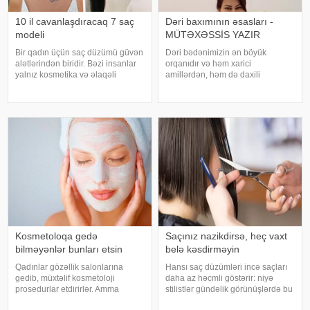
10 il cavanlaşdıracaq 7 saç
Dəri baxımının əsasları -
modeli
MÜTƏXƏSSİS YAZIR
Bir qadın üçün saç düzümü güvən
Dəri bədənimizin ən böyük
alətlərindən biridir. Bəzi insanlar
orqanıdır və həm xarici
yalnız kosmetika və əlaqəli
amillərdən, həm də daxili
prosedurların görünüşünü
vəziyyətdən təsirlənir. Ona
"cavanlaşdırmağa" kömək edə
düzgün qulluq etmək, sağlamlığını
biləcəyinə inanırlar. Mütəxəssislər
qorumaq və gözəlliyini artırmaq
deyirlər ki, düzgün saç düzüm
üçün vacibdir. Dəri baxımının
əsasları yalnız kosmeti
Kosmetoloqa gedə
Saçınız nazikdirsə, heç vaxt
bilməyənlər bunları etsin
belə kəsdirməyin
Qadınlar gözəllik salonlarına
Hansı saç düzümləri incə saçları
gedib, müxtəlif kosmetoloji
daha az həcmli göstərir: niyə
prosedurlar etdirirlər. Amma
stilistlər gündəlik görünüşlərdə bu
bəzən vaxt azlığı və ya edilən
formalardan çəkinməyi məsləhət