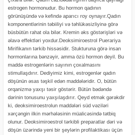
estrogen hormonudur. Bu hormon qadının
görünüşündə və kefində aparıcı roy oynayır.Qadın
komponentlərinin təbiiliyi və təhlükəsizliyinə görə
büsbütün rahat ola bilər. Kremin əks göstərişləri və
əlavə effektləri yoxdur.Deoksimiroestrol Puerariya
Mirifikanın tərkib hissəsidir. Stukturuna görə insan
hormonlarına bənzəyir, amma özü hormon deyil. Bu
maddə estrogenlərin sayının çoxalmasını
stimullaşdırır. Dediyimiz kimi, estrogenlər qadın
döşünün əsas təşkil edən maddələridir. O, bütün
orqanizmə yaxşı təsir göstərir. Bütün bədəndə
dərinin tonusunu yaxşılaşdırır. Qeyd etmək gərəkdir
ki, deoksimiroestrolun maddələri süd vəziləri
xərçəngin ilkin mərhələsinin müalicəsində tətbiq
olunur. Deoksimiroestrol tərkibli preparatlar dəri və
döşün üzərində yeni bir şeylərin profilaktikası üçün