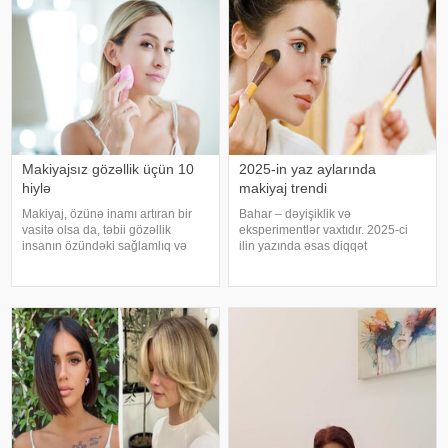
Xiyar hamar dəriyə sahib olmaq
əlindən çıxdığı üçün hamı bir-
üçün ən rahat vasitələrdən biridir
birinə bənzəyir
Makiyajsız gözəllik üçün 10
2025-in yaz aylarında
hiylə
makiyaj trendi
Makiyaj, özünə inamı artıran bir
Bahar – dəyişiklik və
vasitə olsa da, təbii gözəllik
eksperimentlər vaxtıdır. 2025-ci
insanın özündəki sağlamlıq və
ilin yazında əsas diqqət
düzgün həyat tərzinin nəticəsidir.
minimalizmə yönəlir: sağlam və
Makiyasız gözəlliyinizi önə
təravətli dəri görünüşü ön
çıxarmaq üçün aşağıdakı
plandadır. Lakin gözlərdə və ya
tövsiyələrə əməl edin:. . Yaxşı
dodaqlarda istifadə olunan parlaq
yuxu
rənglər obrazınız