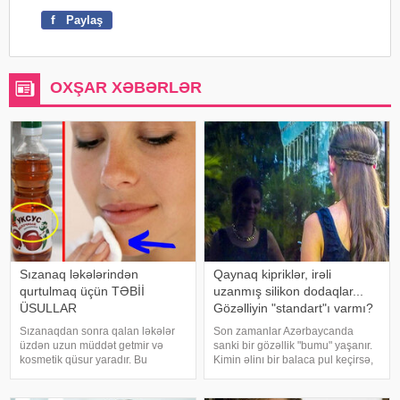
f
Paylaş
OXŞAR XƏBƏRLƏR
Sızanaq ləkələrindən
Qaynaq kipriklər, irəli
qurtulmaq üçün TƏBİİ
uzanmış silikon dodaqlar...
ÜSULLAR
Gözəlliyin "standart"ı varmı?
Sızanaqdan sonra qalan ləkələr
Son zamanlar Azərbaycanda
üzdən uzun müddət getmir və
sanki bir gözəllik "bumu" yaşanır.
kosmetik qüsur yaradır. Bu
Kimin əlinı bir balaca pul keçirsə,
ləkələrdən qurtulmaq üçün sizə
gözünü dartdırır və ya dodaqlarını
sadə üsulları təqdim edirik: . Xiyar.
şişirdir. Burunlar da eyni cərrahın