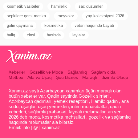
kosmetik vasiteler
hamiləlik
sac duzumleri
sepkilere qarsi maska
meyvələr
yay kolleksiyasi 2026
gəlin qayınana
kosmetika
vətən haqqında bayatı
baliq
cinsi
haxisda
laylalar
Xəbərlər
Gözəllik və Moda
Sağlamlıq
Sağlam qida
Mətbəx
Ailə və Uşaq
Şou Biznes
Maraqlı
Bizimlə Əlaqə
Xanım.az saytı Azərbaycan xanımları üçün maraqlı olan
bütün xəbərlər var. Qadin saytinda Gözəllik sirrləri ,
Azərbaycan qadınları, yemek reseptləri , Hamilə qadın , ana
südü, uşaqlar, uşaq yemekleri, intim münasibətlər, qadin
xeberleri, sağlamlıq xəbərləri, faydalı melumatlar, ən yeni
2026 deb moda, kosmetika mehsullari , gozellik və sağlamlıq
haqqında məlumatlar ala bilərsiz.
Email: info [ @ ] xanim.az