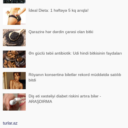
İdeal Dieta: 1 həftəyə 5 kq arıqla!
Qarazirə hər dərdin çarəsi olan bitki
Ən güclü təbii antibiotik: Udi hindi bitkisinin faydaları
Röyanın konsertinə biletlər rekord müddətdə satılıb
bitdi
Diş əti xəstəliyi diabet riskini artıra bilər -
ARAŞDIRMA
turlar.az