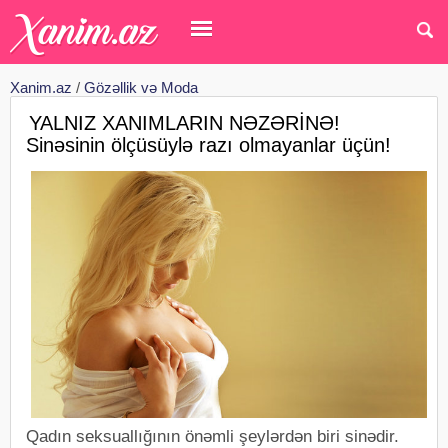
Xanim.az
/
Gözəllik və Moda
YALNIZ XANIMLARIN NƏZƏRİNƏ!
Sinəsinin ölçüsüylə razı olmayanlar üçün!
Qadın seksuallığının önəmli şeylərdən biri sinədir.