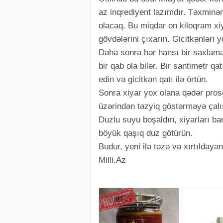
az inqrediyent lazımdır. Təxminən
olacaq. Bu miqdar on kiloqram xi
gövdələrini çıxarın. Gicitkənləri
Daha sonra hər hansı bir saxlama
bir qab ola bilər. Bir santimetr q
edin və gicitkən qatı ilə örtün.
Sonra xiyar yox olana qədər pros
üzərindən təzyiq göstərməyə çalı
Duzlu suyu boşaldın, xiyarları ba
böyük qaşıq duz götürün.
Budur, yeni ilə təzə və xırtıldaya
Milli.Az