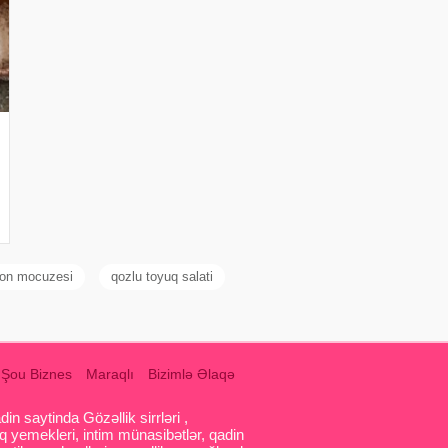
mon mocuzesi
qozlu toyuq salati
Şou Biznes
Maraqlı
Bizimlə Əlaqə
 saytinda Gözəllik sirrləri ,
q yemekleri, intim münasibətlər, qadin