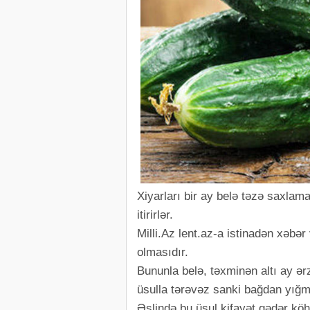
Xiyarları bir ay belə təzə saxlamaq 
itirirlər.
Milli.Az lent.az-a istinadən xəbə
olmasıdır.
Bununla belə, təxminən altı ay ər
üsulla tərəvəz sanki bağdan yığm
Əslində bu üsul kifayət qədər kö