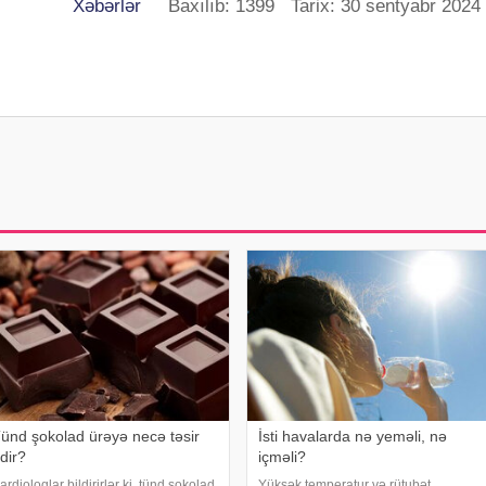
Xəbərlər
Baxılıb: 1399 Tarix: 30 sentyabr 2024
ünd şokolad ürəyə necə təsir
İsti havalarda nə yeməli, nə
dir?
içməli?
ardioloqlar bildirirlər ki, tünd şokolad
Yüksək temperatur və rütubət