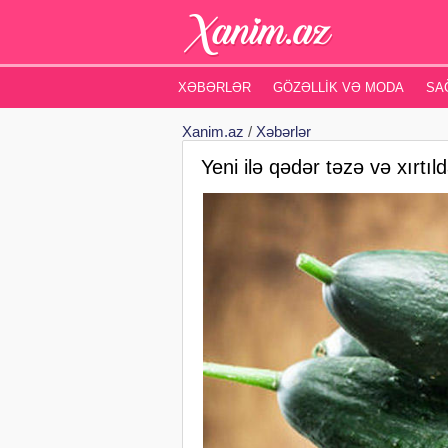
XƏBƏRLƏR
GÖZƏLLIK VƏ MODA
SA
Xanim.az
/
Xəbərlər
Yeni ilə qədər təzə və xırtıl