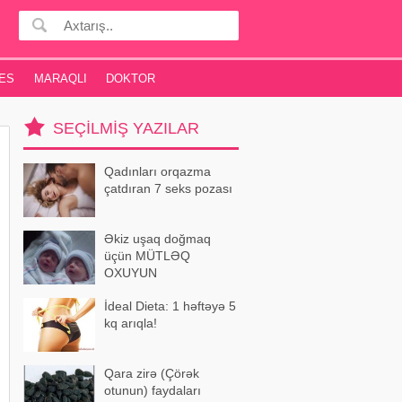
ES
MARAQLI
DOKTOR
SEÇILMIŞ YAZILAR
Qadınları orqazma
çatdıran 7 seks pozası
Əkiz uşaq doğmaq
üçün MÜTLƏQ
OXUYUN
İdeal Dieta: 1 həftəyə 5
kq arıqla!
Qara zirə (Çörək
otunun) faydaları