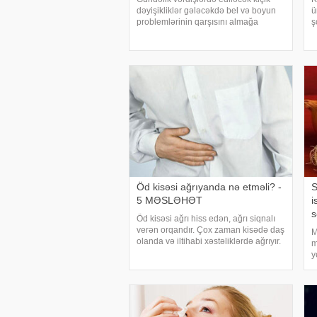
dəyişikliklər gələcəkdə bel və boyun
ü
problemlərinin qarşısını almağa
ş
kömək edə bilər. xəbər verir ki,
o
türkiyəli professor Turgut Akgülün
t
sözlərinə görə, düzgün duruş
a
onurğanın sağlam qalmasınd
b
Öd kisəsi ağrıyanda nə etməli? -
S
5 MƏSLƏHƏT
i
s
Öd kisəsi ağrı hiss edən, ağrı siqnalı
verən orqandır. Çox zaman kisədə daş
M
olanda və iltihabi xəstəliklərdə ağrıyır.
m
Kəskin pristuplarda ilk işiniz təcili
y
yardım çağırıb, xəstəxanaya
s
çatmaqdır, bu zaman hətta ağrıkəsic
s
v
a