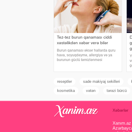
Tez-tez burun qanaması ciddi
D
xəstəlikdən xəbər verə bilər
g
g
Burun qanaması əksər hallarda quru
hava, soyuqdəymə, allergiya və ya
Y
burunun güclü təmizlənməsi
v
nəticəsində yaranır və təhlükəli olmur.
g
xəbər verir ki, lakin qanama tez-tez
y
təkrarlanır, çox olursa və ya çətin
k
dayanırsa, mütlə
ş
reseptler
sade makiyaj sekilleri
kosmetika
vətən
tərəzi bürcü
Xəbərlər
Xanım.az s
Azərbaycan