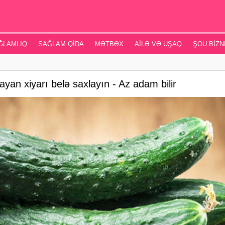
ĞLAMLIQ
SAĞLAM QIDA
MƏTBƏX
AILƏ VƏ UŞAQ
ŞOU BIZN
dayan xiyarı belə saxlayın - Az adam bilir