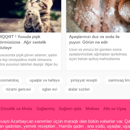
İQQƏT ! Yuxuda pişik
Ayaqlarınızı duz və soda ilə
örmüsüzsə ..Ağır xəstəlik
yuyun: Görün nə edir
özləyir
Uzun və yorucu bir gündən sonra
ayaqlarınızdakı ağırlıqdan qurtulmaq
uxusunda pişik görən adamın, qadın
üçün bahalı qulluq məhsullarına
ə kişi cinsiyyətinə malik olmasına
ehtiyacınız yoxdur. Duz və soda ilə
örə yuxunun təbirləri dəyişir. Əgər bu
ayaqlarınızı həm rahatlaya, həm də
uxunu görən adam bir kişisə, bu
təravətləndirə bilərsiniz. xəbər verir ki,
işinin normal həyatında diqqətsiz bir
çox vax
əxsiyyətə sahib olduğu, ətrafındak
kosmetoloq
uşaqlar və tərbiyə
şirniyyat resepti
sarimsaq li
nizami gəncəvi
oglan evi
atalar sozleri
Gözəllik və Moda
Sağlamlıq
Sağlam qida
Mətbəx
Ailə və Uşaq
aytı Azərbaycan xanımları üçün maraqlı olan bütün xəbərlər var. Qadin
 qadınları, yemek reseptləri , Hamilə qadın , ana südü, uşaqlar, uşa