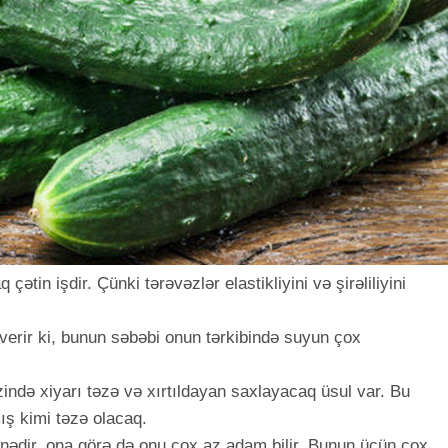
çətin işdir. Çünki tərəvəzlər elastikliyini və şirəliliyini
r verir ki, bunun səbəbi onun tərkibində suyun çox
zində xiyarı təzə və xırtıldayan saxlayacaq üsul var. Bu
ış kimi təzə olacaq.
hnədir, ona görə də onu çox az adam bilir. Bunun üçün çox