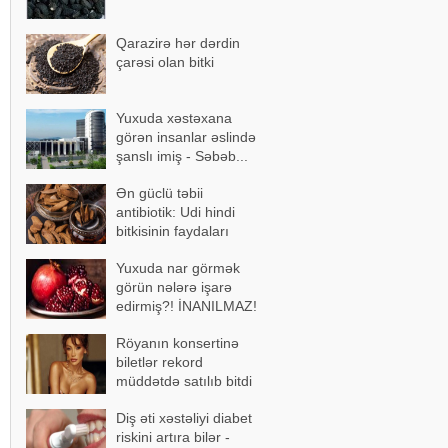
Qarazirə hər dərdin
çarəsi olan bitki
Yuxuda xəstəxana
görən insanlar əslində
şanslı imiş - Səbəb...
Ən güclü təbii
antibiotik: Udi hindi
bitkisinin faydaları
Yuxuda nar görmək
görün nələrə işarə
edirmiş?! İNANILMAZ!
Röyanın konsertinə
biletlər rekord
müddətdə satılıb bitdi
Diş əti xəstəliyi diabet
riskini artıra bilər -