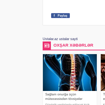
f
Paylaş
Ustalar.az ustalar sayti
OXŞAR XƏBƏRLƏR
Sağlam onurğa üçün
T
mütəxəssisdən tövsiyələr
e
Gündəlik vərdişlərdə ediləcək kiçik
K