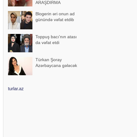
ARAŞDIRMA
Blogerin əri onun ad
günündə vəfat etdib
Toppuş bacı'nın atası
da vəfat etdi
Türkan Şoray
Azərbaycana gələcək
turlar.az