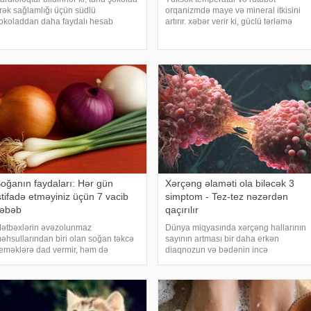
rək sağlamlığı üçün südlü
orqanizmdə maye və mineral itkisini
okoladdan daha faydalı hesab
artırır. xəbər verir ki, güclü tərləmə
lunur. Bunun əsas səbəbi kakaonun
nəticəsində yaranan su və mineral
ərkibində olan flavanollar, güclü
çatışmazlığı huşun itirilməsinə,
ntioksidant maddələrdir. -a istinadən
başgicəllənmə və ürəkbulanma kimi
ildirir ki
hallara səbəb ol
oğanın faydaları: Hər gün
Xərçəng əlaməti ola biləcək 3
stifadə etməyiniz üçün 7 vacib
simptom - Tez-tez nəzərdən
əbəb
qaçırılır
ətbəxlərin əvəzolunmaz
Dünya miqyasında xərçəng hallarının
əhsullarından biri olan soğan təkcə
sayının artması bir daha erkən
eməklərə dad vermir, həm də
diaqnozun və bədənin incə
ağlamlıq üçün çoxsaylı faydaları ilə
xəbərdarlıq əlamətlərinin düzgün şərh
eçilir. xəbər verir ki, tərkibindəki
edilməsinin vacibliyini vurğulayır.
itaminlər, minerallar və
Məşhur inancın əksinə olaraq,
ntioksidantlar sayəsində soğa
xərçəng növləri həmişə ağı