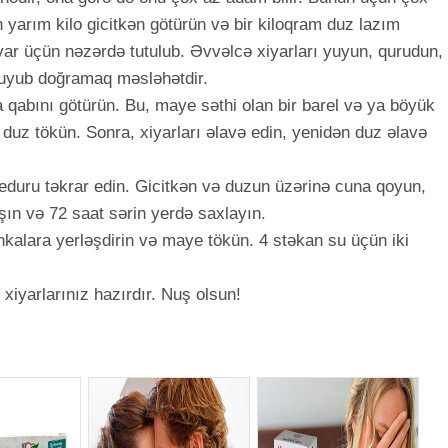
 yarım kilo gicitkən götürün və bir kiloqram duz lazım
yar üçün nəzərdə tutulub. Əvvəlcə xiyarları yuyun, qurudun,
 yuyub doğramaq məsləhətdir.
 qabını götürün. Bu, maye səthi olan bir barel və ya böyük
at duz tökün. Sonra, xiyarları əlavə edin, yenidən duz əlavə
eduru təkrar edin. Gicitkən və duzun üzərinə cuna qoyun,
şın və 72 saat sərin yerdə saxlayın.
nkalara yerləşdirin və maye tökün. 4 stəkan su üçün iki
n xiyarlarınız hazırdır. Nuş olsun!