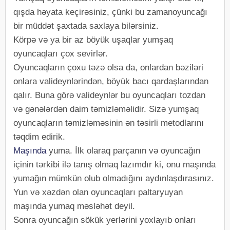
qışda həyata keçirəsiniz, çünki bu zamanoyuncağı
bir müddət şaxtada saxlaya bilərsiniz.
Körpə və ya bir az böyük uşaqlar yumşaq
oyuncaqları çox sevirlər.
Oyuncaqların çoxu təzə olsa da, onlardan bəziləri
onlara valideynlərindən, böyük bacı qardaşlarından
qalır. Buna görə valideynlər bu oyuncaqları tozdan
və gənələrdən daim təmizləməlidir. Sizə yumşaq
oyuncaqların təmizləməsinin ən təsirli metodlarını
təqdim edirik.
Maşında
yuma. İlk olaraq parçanın və oyuncağın
içinin tərkibi ilə tanış olmaq lazımdır ki, onu maşında
yumağın mümkün olub olmadığını aydınlaşdırasınız.
Yun və xəzdən olan oyuncaqları paltaryuyan
maşında yumaq məsləhət deyil.
Sonra oyuncağın sökük yerlərini yoxlayıb onları