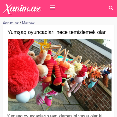
Xanim.az
/
Mətbəx
Yumşaq oyuncaqları necə təmizləmək olar
Yumşaq oyuncaqların təmizləməsini yaxşı olar ki,