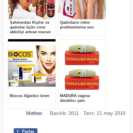
Mətbəx
Baxılıb: 2611 Tarix: 21 may 2019
f
Paylaş