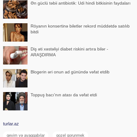
Ən güclü təbii antibiotik: Udi hindi bitkisinin faydaları
Röyanın konsertinə biletlər rekord müddətdə satılıb
bitdi
Diş əti xəstəliyi diabet riskini artıra bilər -
ARAŞDIRMA
Blogerin əri onun ad günündə vəfat etdib
Toppuş bacı'nın atası da vəfat etdi
turlar.az
geyim və ayaqqabılar
gozel gorunmek