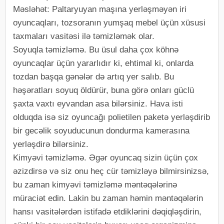
Məsləhət: Paltaryuyan maşına yerləşməyən iri
oyuncaqları, tozsoranın yumşaq mebel üçün xüsusi
taxmaları vasitəsi ilə təmizləmək olar.
Soyuqla təmizləmə. Bu üsul daha çox köhnə
oyuncaqlar üçün yararlıdır ki, ehtimal ki, onlarda
tozdan başqa gənələr də artıq yer salıb. Bu
həşəratları soyuq öldürür, buna görə onları güclü
şaxta vaxtı eyvandan asa bilərsiniz. Hava isti
olduqda isə siz oyuncağı polietilen paketə yerləşdirib
bir gecəlik soyuducunun dondurma kamerasına
yerləşdirə bilərsiniz.
Kimyəvi təmizləmə. Əgər oyuncaq sizin üçün çox
əzizdirsə və siz onu heç cür təmizləyə bilmirsinizsə,
bu zaman kimyəvi təmizləmə məntəqələrinə
müraciət edin. Lakin bu zaman həmin məntəqələrin
hansı vasitələrdən istifadə etdiklərini dəqiqləşdirin,