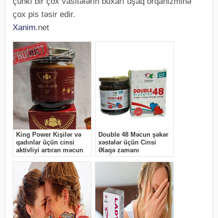
çünki bir çox vasitələrin buxarı uşaq orqanizminə
çox pis təsir edir.
Xanim
.net