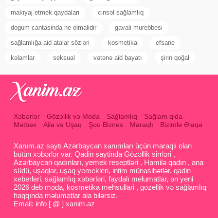
makiyaj etmek qaydalari
cinsəl sağlamlıq
dogum cantasinda ne olmalidir
gavali murebbesi
sağlamlığa aid atalar sözləri
kosmetika
efsane
kəlamlar
seksual
vətənə aid bayatı
şirin qoğal
Xəbərlər
Gözəllik və Moda
Sağlamlıq
Sağlam qida
Mətbəx
Ailə və Uşaq
Şou Biznes
Maraqlı
Bizimlə Əlaqə
Xanım.az saytı Azərbaycan xanımları üçün maraqlı olan
bütün xəbərlər var. Qadin saytinda Gözəllik sirrləri ,
Azərbaycan qadınları, yemek reseptləri , Hamilə qadın , ana
südü, uşaqlar, uşaq yemekleri, intim münasibətlər, qadin
xeberleri, sağlamlıq xəbərləri, faydalı melumatlar, ən yeni
2026 deb moda, kosmetika mehsullari , gozellik və sağlamlıq
haqqında məlumatlar ala bilərsiz.
Email: info [ @ ] xanim.az