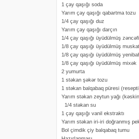
1 çay qaşığı soda
Yarım çay qaşığı qabartma tozu
1/4 çay qaşığı duz
Yarım çay qaşığı darçın
1/4 çay qaşığı üyüdülmüş zəncəfi
1/8 çay qaşığı üyüdülmüş muska
1/8 çay qaşığı üyüdülmüş yeniba
1/8 çay qaşığı üyüdülmüş mixək
2 yumurta
1 stəkan şəkər tozu
1 stəkan balqabaq püresi (resepti
Yarım stəkan zeytun yağı (kəski
1/4 stəkan su
1 çay qaşığı vanil ekstraktı
Yarım stəkan iri-iri doğranmış pe
Bol çimdik çiy balqabaq tumu
Hazırlanması