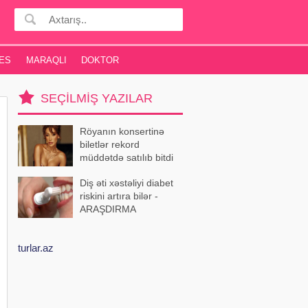
ES
MARAQLI
DOKTOR
SEÇILMIŞ YAZILAR
Röyanın konsertinə
biletlər rekord
müddətdə satılıb bitdi
Diş əti xəstəliyi diabet
riskini artıra bilər -
ARAŞDIRMA
turlar.az