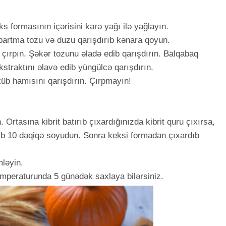
s formasının içərisini kərə yağı ilə yağlayın.
bartma tozu və duzu qarışdırıb kənara qoyun.
ırpın. Şəkər tozunu əladə edib qarışdırın. Balqabaq
kstraktını əlavə edib yüngülcə qarışdırın.
küb hamısını qarışdırın. Çırpmayın!
. Ortasına kibrit batırıb çıxardığınızda kibrit quru çıxırsa,
ib 10 dəqiqə soyudun. Sonra keksi formadan çıxardıb
ləyin.
emperaturunda 5 günədək saxlaya bilərsiniz.