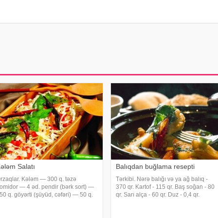
ələm Salatı
Balıqdan buğlama resepti
rzaqlar. Kələm — 300 q. təzə
Tərkibi. Nərə balığı və ya ağ balıq -
omidor — 4 əd. pendir (bərk sort) —
370 qr. Kartof - 115 qr. Baş soğan - 80
50 q. göyərti (şüyüd, cəfəri) — 50 q.
qr. Sarı alça - 60 qr. Duz - 0,4 qr.
uz – zövqə görə. mayonez.
Döyülmüş qara istiot - 0,3 qr.
azırlanması. Kələm doğranır,
Hazirlama qaydasi. Balıq təmizlənir,