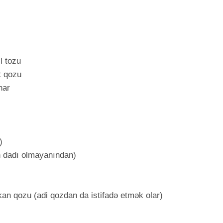
l tozu
t qozu
har
)
n dadı olmayanından)
kan qozu (adi qozdan da istifadə etmək olar)