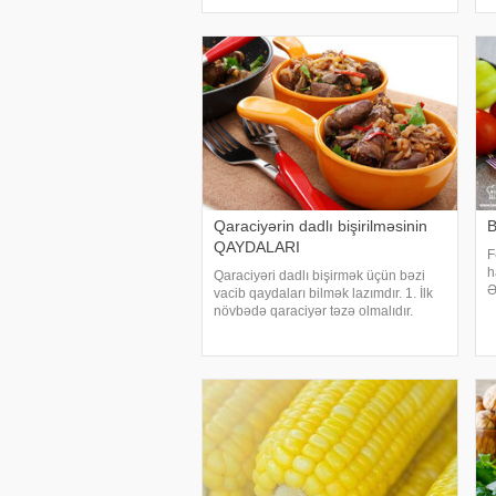
d
qram qoz ləpəsi. 100 qram fındıq. 3
s
paket biskvit (peçenye). Hazırlanması:
Qaraciyərin dadlı bişirilməsinin
B
QAYDALARI
F
h
Qaraciyəri dadlı bişirmək üçün bəzi
Ə
vacib qaydaları bilmək lazımdır. 1. İlk
o
növbədə qaraciyər təzə olmalıdır.
b
Yaxşı qaraciyər yumşaq, elastik, nəm
b
və parlaq olur. Qaraciyərin üzərində
ş
qan laxtaları, yaşıl ləkələr olmamalıdır