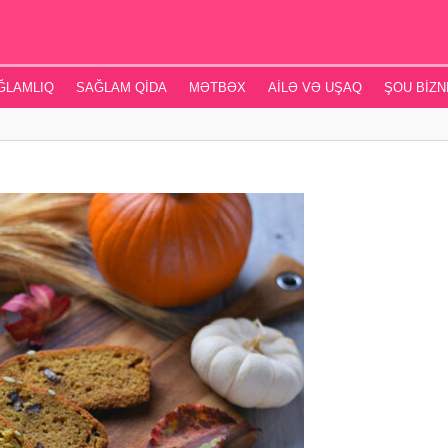
ĞLAMLIQ
SAĞLAM QIDA
MƏTBƏX
AILƏ VƏ UŞAQ
ŞOU BIZN