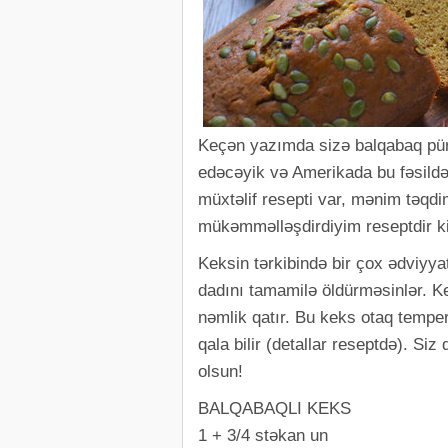
Keçən yazımda sizə balqabaq püre
edəcəyik və Amerikada bu fəsildə
müxtəlif resepti var, mənim təqd
mükəmməlləşdirdiyim reseptdir ki,
Keksin tərkibində bir çox ədviyya
dadını tamamilə öldürməsinlər. 
nəmlik qatır. Bu keks otaq tempe
qala bilir (detallar reseptdə). Si
olsun!
BALQABAQLI KEKS
1 + 3/4 stəkan un