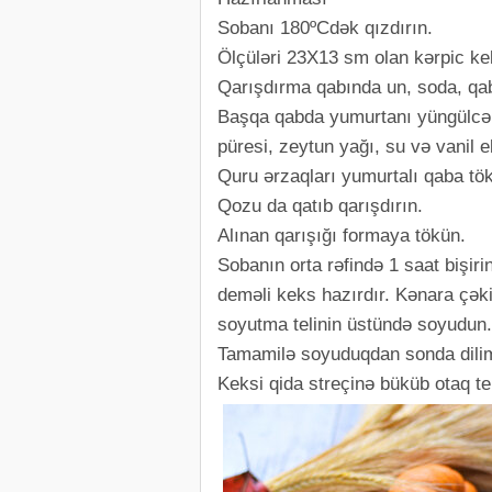
Sobanı 180ºCdək qızdırın.
Ölçüləri 23X13 sm olan kərpic kek
Qarışdırma qabında un, soda, qa
Başqa qabda yumurtanı yüngülcə ç
püresi, zeytun yağı, su və vanil e
Quru ərzaqları yumurtalı qaba tö
Qozu da qatıb qarışdırın.
Alınan qarışığı formaya tökün.
Sobanın orta rəfində 1 saat bişirin
deməli keks hazırdır. Kənara çək
soyutma telinin üstündə soyudun.
Tamamilə soyuduqdan sonda dilim
Keksi qida streçinə büküb otaq t