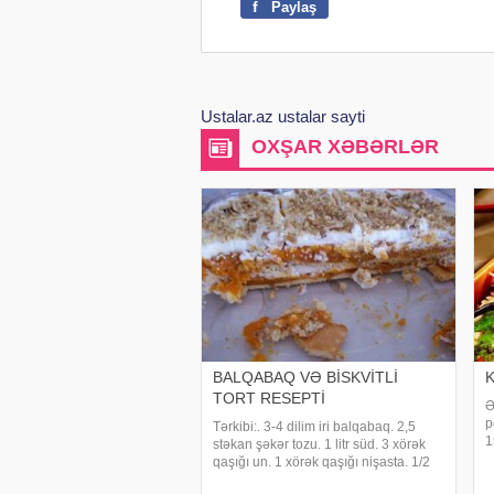
f
Paylaş
Ustalar.az ustalar sayti
OXŞAR XƏBƏRLƏR
BALQABAQ VƏ BİSKVİTLİ
K
TORT RESEPTİ
Ə
p
Tərkibi:. 3-4 dilim iri balqabaq. 2,5
1
stəkan şəkər tozu. 1 litr süd. 3 xörək
d
qaşığı un. 1 xörək qaşığı nişasta. 1/2
H
paket marqarin. 1 paket vanil. 200