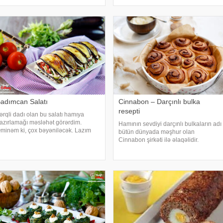
uzlanır ,azacıq sıxılır ki bir qədər
yuyulur və qurulanır. Kartof, soğan
uyunu buraxsın. Pomidorla
təmizlənir
adımcan Salatı
Cinnabon – Darçınlı bulka
resepti
ərqli dadı olan bu salatı hamıya
azırlamağı məsləhət görərdim.
Hamının sevdiyi darçınlı bulkaların adı
minəm ki, çox bəyəniləcək. Lazım
bütün dünyada məşhur olan
lan ərzaqlar:. 4-5 ədəd orta boy
Cinnabon şirkəti ilə əlaqəlidir.
adımcan. 3 ədəd pomidor. 1-2 ədəd
Cinnabon – "cinnamon" ingilis
ibər. 250 qr toyuq döş əti. keşniş.
dilindən darçın, "bone" – latın dilindən
üyüd. bitki yağı
yaxşı deməkdir. 1985-ci ildə at