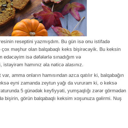
sinin reseptini yazmışdım. Bu gün isə onu istifadə
 çox məşhur olan balqabaqlı keks bişirəcəyik. Bu keksin
im edəcəyim isə dəfələrlə sınadığım və
 istəyirəm hamınız əla nəticə alasınız.
t var, amma onların hamısından azca qatılır ki, balqabağın
Keksə eyni zamanda zeytun yağı da vururam ki, o keksə
raturunda 5 günədək keyfiyyəti, yumşaqlığı zərər görmədən
z də bişirin, görün balqabaqlı keksim xoşunuza gəlirmi. Nuş