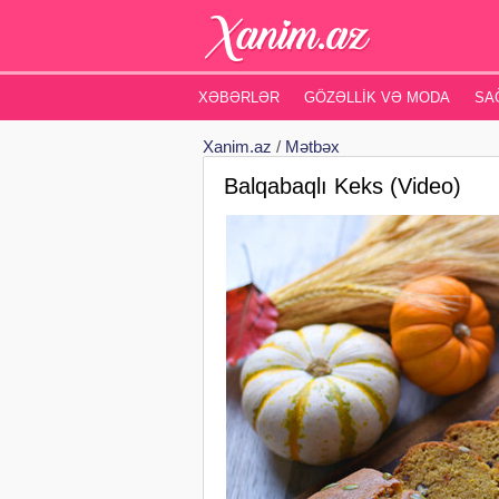
XƏBƏRLƏR
GÖZƏLLIK VƏ MODA
SA
Xanim.az
/
Mətbəx
Balqabaqlı Keks (Video)