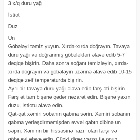
3 x/q duru yağ
İstiot
Duz
Un
Göbələyi təmiz yuyun. Xırda-xırda doğrayın. Tavaya
duru yağı və doğranmış göbələkləri əlavə edib 5-7
dəqiqə bişirin. Daha sonra soğanı təmizləyin, xırda-
xırda doğrayın və göbələyin üzərinə əlavə edib 10-15
dəqiqə zəif temperaturda bişirin.
Ayrı bir tavaya duru yağı əlavə edib farş əti bişirin.
Farş ət tam bişənə qədər nəzarət edin. Bişənə yaxın
duzu, istiotu əlavə edin.
Qat-qat xəmiri sobanın qabına sərin. Xəmiri sobanın
qabına yerləşdirməmişdən əvvəl qabın dibinə un
səpin. Xəmirin bir hissəsinə hazır olan farşı və
göbələyi əlavə edin. Çünki digər yarısı ilə onun