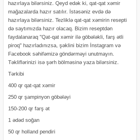
hazırlaya bilərsiniz. Qeyd edək ki, qat-qat xəmir
mağazalarda hazır satılır. İstəsəniz evdə də
hazırlaya bilərsiniz. Tezliklə qat-qat xəmirin resepti
də saytımızda hazır olacaq. Bizim reseptdən
faydalanaraq "Qat-qat xəmir ilə göbələkli, farş ətli
piroq" hazırladınızsa, şəklini bizim İnstagram və
Facebook səhifəmizə göndərməyi unutmayın.
Təkliflərinizi isə şərh bölməsinə yaza bilərsiniz.
Tərkibi
400 qr qat-qat xəmir
250 qr şampinyon göbələyi
150-200 qr farş ət
1 ədəd soğan
50 qr holland pendiri