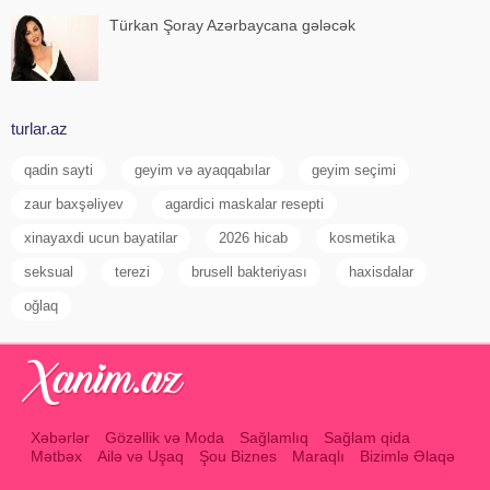
Türkan Şoray Azərbaycana gələcək
turlar.az
qadin sayti
geyim və ayaqqabılar
geyim seçimi
zaur baxşəliyev
agardici maskalar resepti
xinayaxdi ucun bayatilar
2026 hicab
kosmetika
seksual
terezi
brusell bakteriyası
haxisdalar
oğlaq
Xəbərlər
Gözəllik və Moda
Sağlamlıq
Sağlam qida
Mətbəx
Ailə və Uşaq
Şou Biznes
Maraqlı
Bizimlə Əlaqə