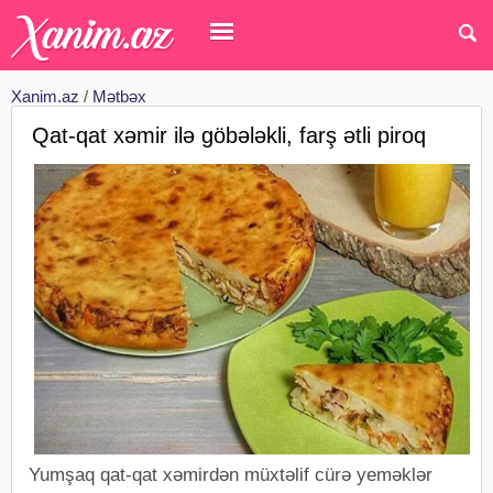
Xanim.az
/
Mətbəx
Qat-qat xəmir ilə göbələkli, farş ətli piroq
Yumşaq qat-qat xəmirdən müxtəlif cürə yeməklər