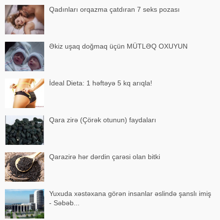
Qadınları orqazma çatdıran 7 seks pozası
Əkiz uşaq doğmaq üçün MÜTLƏQ OXUYUN
İdeal Dieta: 1 həftəyə 5 kq arıqla!
Qara zirə (Çörək otunun) faydaları
Qarazirə hər dərdin çarəsi olan bitki
Yuxuda xəstəxana görən insanlar əslində şanslı imiş
- Səbəb...