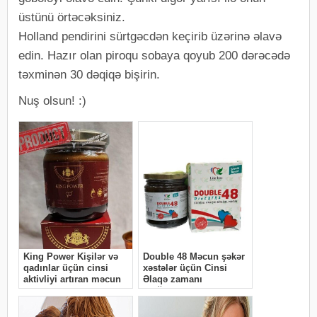
üstünü örtəcəksiniz.
Holland pendirini sürtgəcdən keçirib üzərinə əlavə
edin. Hazır olan piroqu sobaya qoyub 200 dərəcədə
təxminən 30 dəqiqə bişirin.
Nuş olsun! :)