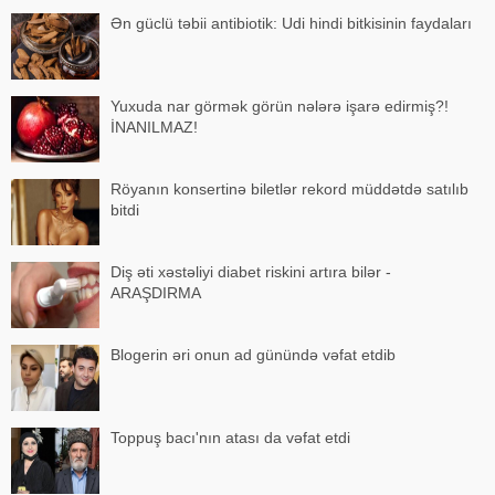
Ən güclü təbii antibiotik: Udi hindi bitkisinin faydaları
Yuxuda nar görmək görün nələrə işarə edirmiş?!
İNANILMAZ!
Röyanın konsertinə biletlər rekord müddətdə satılıb
bitdi
Diş əti xəstəliyi diabet riskini artıra bilər -
ARAŞDIRMA
Blogerin əri onun ad günündə vəfat etdib
Toppuş bacı'nın atası da vəfat etdi