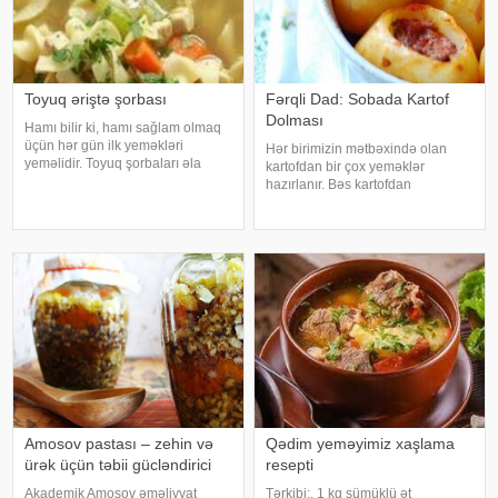
Toyuq əriştə şorbası
Fərqli Dad: Sobada Kartof
Dolması
Hamı bilir ki, hamı sağlam olmaq
üçün hər gün ilk yeməkləri
Hər birimizin mətbəxində olan
yeməlidir. Toyuq şorbaları əla
kartofdan bir çox yeməklər
sağlam bir yemək seçimidir.
hazırlanır. Bəs kartofdan
Müxtəlif şorbalar var - düyü ilə,
hazırlanan dolma yemisinizmi?
qarabaşaq yarması, əriştə və ya
Klassik dolmalardan fərqli olaraq
kartof ilə. İndi demək olar ki, hə
asan hazırlanır və dadlı bir
yeməkdir. hər kəsin bəyənəcəyi
sobada karof dolmasını
Amosov pastası – zehin və
Qədim yeməyimiz xaşlama
ürək üçün təbii gücləndirici
resepti
Akademik Amosov əməliyyat
Tərkibi:. 1 kq sümüklü ət