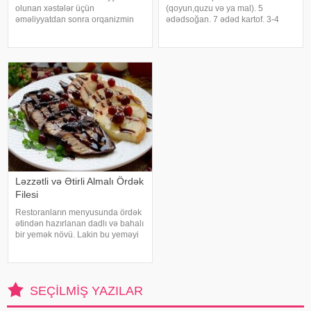
olunan xəstələr üçün
(qoyun,quzu və ya mal). 5
əməliyyatdan sonra orqanizmin
ədədsoğan. 7 ədəd kartof. 3-4
tez surətdə bərpası və güclənməsi
ədəd bolqar bibəri. 2-3 ədəd
üçün gücləndirici qarışım tövsiyə
pomidor. 2 ədəd dəfnə yarpağı. 1
edir. Mikroelementlər və
çimdik qırmızı acı bibər tozu. duz,
minerallar qaynağı olan bu
istiot. Hazırlanması:. İlk öncə ətı
qarışımın reseptini təqdi
doğrayı
Ləzzətli və Ətirli Almalı Ördək
Filesi
Restoranların menyusunda ördək
ətindən hazırlanan dadlı və bahalı
bir yemək növü. Lakin bu yeməyi
restoranda yemək üçün xeyli
miqdarda pul ödəməli
olacaqsınız. Ördək filesi alma ilə
inanılmaz dərəcədə ləzzətli, şirəli
SEÇILMIŞ YAZILAR
v