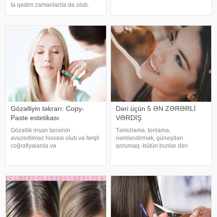
görünüşü gözəl saxlamaqla
ta qədim zamanlarda da olub.
yanaşı, tətbiq olunan məhsulların
Həmin vaxtlar da xanımlar
da dəridə daha uzun müddət
müxtəliv bitkilər və digər təbii
təsirli olmasına kömək edir. İlk
vasitələrlə dərilərinə qulluq
növbədə
ediblər. Belə ki, gül suyu ən çox
üstünlü
Gözəlliyin təkrarı: Copy-
Dəri üçün 5 ƏN ZƏRƏRLİ
Paste estetikası
VƏRDİŞ
Gözəllik insan tarixinin
Təmizləmə, tonlama,
əvəzedilməz hissəsi olub və fərqli
nəmləndirmək, günəşdən
coğrafiyalarda və
qorumaq -bütün bunlar dəri
mədəniyyətlərdə fərqli təfsir və
sağlamlığının qarantı demək deyil.
gözləntilərlə qarşılanıb. Hər millət
Bunun səbəbi, ən yaxşı dəri
öz estetik meyarlarına malikdir və
baxımdan da yan keçən bir neçə
bəzən bunlar o qədər fərqlidir ki,
pis vərdişin olmasıdır: . 1. Gecə
bi
yatmadan əvvəl dərini