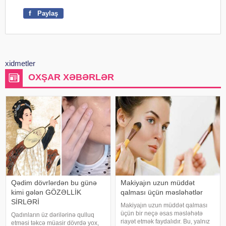
f
Paylaş
xidmetler
OXŞAR XƏBƏRLƏR
Qədim dövrlərdən bu günə
Makiyajın uzun müddət
kimi gələn GÖZƏLLİK
qalması üçün məsləhətlər
SİRLƏRİ
Makiyajın uzun müddət qalması
üçün bir neçə əsas məsləhətə
Qadınların üz dərilərinə qulluq
riayət etmək faydalıdır. Bu, yalnız
etməsi təkcə müasir dövrdə yox,