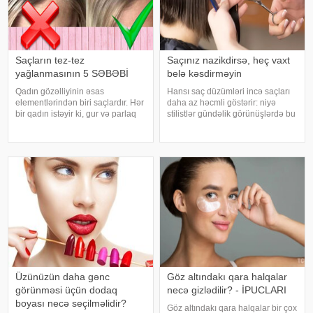
Saçların tez-tez
Saçınız nazikdirsə, heç vaxt
yağlanmasının 5 SƏBƏBİ
belə kəsdirməyin
Qadın gözəlliyinin əsas
Hansı saç düzümləri incə saçları
elementlərindən biri saçlardır. Hər
daha az həcmli göstərir: niyə
bir qadın istəyir ki, gur və parlaq
stilistlər gündəlik görünüşlərdə bu
saçları ilə daim diqqəti öz üzərinə
formalardan çəkinməyi məsləhət
çəksin. Amma bəzi səbəblərdən
görürlər. Beləliklə, bu modelləri
saçlar öz canlılığını itirir və tez-tez
təqdim edirik:. İncə saçlar üçün
yumağımıza baxmayara
hansı saç kəsimləri uyğu
Üzünüzün daha gənc
Göz altındakı qara halqalar
görünməsi üçün dodaq
necə gizlədilir? - İPUCLARI
boyası necə seçilməlidir?
Göz altındakı qara halqalar bir çox