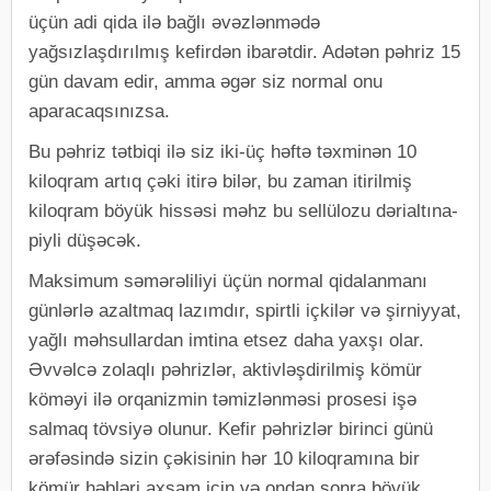
üçün adi qida ilə bağlı əvəzlənmədə
yağsızlaşdırılmış kefirdən ibarətdir. Adətən pəhriz 15
gün davam edir, amma əgər siz normal onu
aparacaqsınızsa.
Bu pəhriz tətbiqi ilə siz iki-üç həftə təxminən 10
kiloqram artıq çəki itirə bilər, bu zaman itirilmiş
kiloqram böyük hissəsi məhz bu sellülozu dərialtına-
piyli düşəcək.
Maksimum səmərəliliyi üçün normal qidalanmanı
günlərlə azaltmaq lazımdır, spirtli içkilər və şirniyyat,
yağlı məhsullardan imtina etsez daha yaxşı olar.
Əvvəlcə zolaqlı pəhrizlər, aktivləşdirilmiş kömür
köməyi ilə orqanizmin təmizlənməsi prosesi işə
salmaq tövsiyə olunur. Kefir pəhrizlər birinci günü
ərəfəsində sizin çəkisinin hər 10 kiloqramına bir
kömür həbləri axşam için və ondan sonra böyük