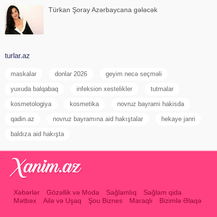
Türkan Şoray Azərbaycana gələcək
turlar.az
maskalar
donlar 2026
geyim necə seçməli
yuxuda balqabaq
infeksion xestelikler
tutmalar
kosmetologiya
kosmetika
novruz bayrami hakisda
qadin.az
novruz bayramına aid hakıştalar
hekaye janri
baldıza aid hakışta
Xəbərlər
Gözəllik və Moda
Sağlamlıq
Sağlam qida
Mətbəx
Ailə və Uşaq
Şou Biznes
Maraqlı
Bizimlə Əlaqə