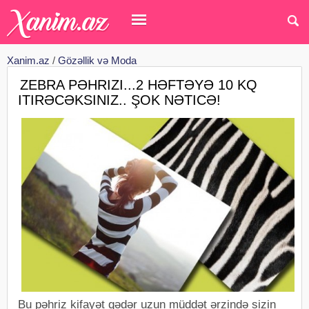
Xanim.az
/
Gözəllik və Moda
ZEBRA PƏHRIZI...2 HƏFTƏYƏ 10 KQ
ITIRƏCƏKSINIZ.. ŞOK NƏTICƏ!
Bu pəhriz kifayət qədər uzun müddət ərzində sizin