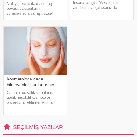
insana tanışdır. Yuxu rejiminə
Makiyaj, xüsusilə də dodaq
əməl etməyə çalışsanız da,
boyası, üz cizgilərini
istirahətinizə mane olan amillər
vurğulamaqla yanaşı, vizual
həmişə tapılır. Hətta bəzi günlərdə
olaraq yaşı daha cavan göstərə
səkkiz saatlıq yuxu belə vəziyyəti
bilər. Ekspertlərə görə, düzgün
düzəltmir – qara halqala
seçilmiş çalarlar dodaqlara
təravət, dolğunluq və gənclik
effekti qatır. Yaş artdıqc
Kosmetoloqa gedə
bilməyənlər bunları etsin
Qadınlar gözəllik salonlarına
gedib, müxtəlif kosmetoloji
prosedurlar etdirirlər. Amma
bəzən vaxt azlığı və ya edilən
prosedur üzdə o qədər də effektli
olmur. Kosmetoloqların etdiyi
prosedurlarla yanaşı üzə ev
SEÇILMIŞ YAZILAR
şəraitind