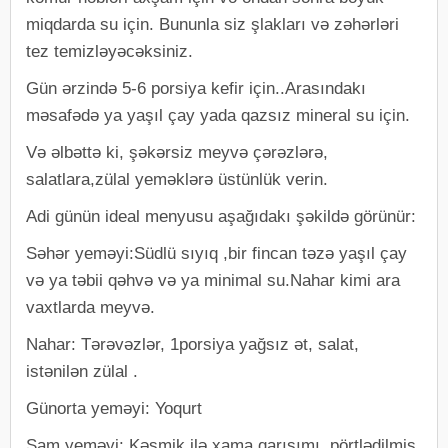
miqdarda su için. Bununla siz şlakları və zəhərləri
tez temizləyəcəksiniz.
Gün ərzində 5-6 porsiya kefir için..Arasındakı
məsafədə ya yaşıl çay yada qazsız mineral su için.
Və əlbəttə ki, şəkərsiz meyvə çərəzlərə,
salatlara,zülal yeməklərə üstünlük verin.
Adi günün ideal menyusu aşağıdakı şəkildə görünür:
Səhər yeməyi:Südlü sıyıq ,bir fincan təzə yaşıl çay
və ya təbii qəhvə və ya minimal su.Nahar kimi ara
vaxtlarda meyvə.
Nahar: Tərəvəzlər, 1porsiya yağsız ət, salat,
istənilən zülal .
Günorta yeməyi: Yoqurt
Şam yeməyi: Kəsmik ilə xama qarışımı, pörtlədilmiş