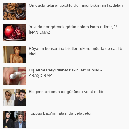
Ən güclü təbii antibiotik: Udi hindi bitkisinin faydaları
Yuxuda nar görmək görün nələrə işarə edirmiş?!
İNANILMAZ!
Röyanın konsertinə biletlər rekord müddətdə satılıb
bitdi
Diş əti xəstəliyi diabet riskini artıra bilər -
ARAŞDIRMA
Blogerin əri onun ad günündə vəfat etdib
Toppuş bacı'nın atası da vəfat etdi