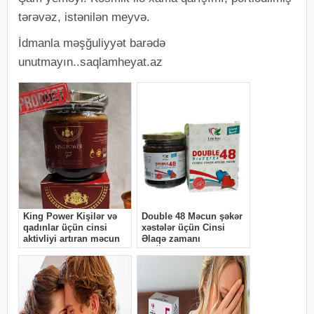
tərəvəz, istənilən meyvə.
İdmanla məşğuliyyət barədə
unutmayın..saqlamheyat.az