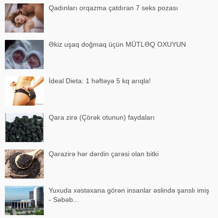
Qadınları orqazma çatdıran 7 seks pozası
Əkiz uşaq doğmaq üçün MÜTLƏQ OXUYUN
İdeal Dieta: 1 həftəyə 5 kq arıqla!
Qara zirə (Çörək otunun) faydaları
Qarazirə hər dərdin çarəsi olan bitki
Yuxuda xəstəxana görən insanlar əslində şanslı imiş
- Səbəb...