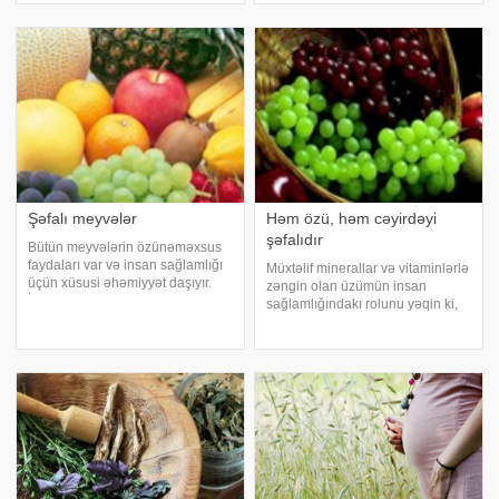
qalxa bilməniz üçün faydalı
bağırsaq qurdlarını da əlavə edə
içkilərin reseptini verir. 1. Limon
bilərik. deyerler.org-
detoksu:
Şəfalı meyvələr
Həm özü, həm cəyirdəyi
şəfalıdır
Bütün meyvələrin özünəməxsus
faydaları var və insan sağlamlığı
Müxtəlif minerallar və vitaminlərlə
üçün xüsusi əhəmiyyət daşıyır.
zəngin olan üzümün insan
İndi isə bəzi meyvələrin faydalı
sağlamlığındakı rolunu yəqin ki,
xüsusiyyətinə diqqət yetirək.
geniş izah etməyə ehtiyac
Badam: Badam ,kişmiş və şəkərlə
yoxdur.Üzüm təkcə fiziki əməklə
birlikdə yeyildikdə xroniki öskürəy
məşğul olanlar üçün yox, zehni
əməklə məşğul olanlar üçün də
faydalıdır