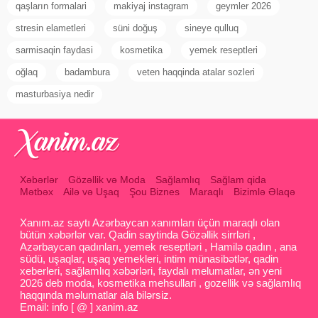
qaşların formalari
makiyaj instagram
geymler 2026
stresin elametleri
süni doğuş
sineye qulluq
sarmisaqin faydasi
kosmetika
yemek reseptleri
oğlaq
badambura
veten haqqinda atalar sozleri
masturbasiya nedir
Xəbərlər
Gözəllik və Moda
Sağlamlıq
Sağlam qida
Mətbəx
Ailə və Uşaq
Şou Biznes
Maraqlı
Bizimlə Əlaqə
Xanım.az saytı Azərbaycan xanımları üçün maraqlı olan
bütün xəbərlər var. Qadin saytinda Gözəllik sirrləri ,
Azərbaycan qadınları, yemek reseptləri , Hamilə qadın , ana
südü, uşaqlar, uşaq yemekleri, intim münasibətlər, qadin
xeberleri, sağlamlıq xəbərləri, faydalı melumatlar, ən yeni
2026 deb moda, kosmetika mehsullari , gozellik və sağlamlıq
haqqında məlumatlar ala bilərsiz.
Email: info [ @ ] xanim.az