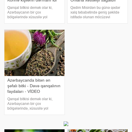
Köhnə kişilərin dərmanı idi
Onlarla xəstəliyi sağaldır
Qanqal bitkisi demək olar ki,
Qədim Misirdən bu günə qədər
Azərbaycanın bir çox
xalq təbabətində geniş şəkildə
bölgələrində xüsusilə yol
istifadə olunan möcüzəvi
kənarlarında günəşli sahələrdə
bitkilərdən biri də aloedir. xəbər
yetişir. Yaz aylarında magistral
verir ki, cildə olan faydalarına
yolların kənarlarında bölgə
görə kosmetika sektorunda
insanları tərəfindən satılan bu
olduqca qiymətli bitki kimi
bitkinin insan orqanizmin
dəyərləndirilə
Azərbaycanda bitən ən
şəfalı bitki - Dəvə qanqalının
faydaları - VİDEO
Qanqal bitkisi demək olar ki,
Azərbaycanın bir çox
bölgələrində, xüsusilə yol
kənarlarında, gün işığı çox düşən
sahələrdə yetişir. Hələ qədim
zamanlarda yaşlı insanlar
cavanlara qanqal bitkisini