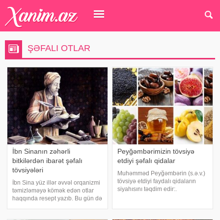
ŞƏFALI OTLAR
İbn Sinanın zəhərli
Peyğəmbərimizin tövsiyə
bitkilərdən ibarət şəfalı
etdiyi şəfalı qidalar
tövsiyələri
Muhəmməd Peyğəmbərin (s.ə.v.)
tövsiyə etdiyi faydalı qidaların
İbn Sina yüz illər əvvəl orqanizmi
siyahısını təqdim edir:.
təmizləməyə kömək edən otlar
Qaraçörəkotu. Bir çox xəstəlik
haqqında resept yazıb. Bu gün də
üçün şəfa mənbəyi kimi
istifadə edilən resept bədəni
göstərilən qaraçörəkotu dərman
təmizləyərək hər şeyə dərmandır.