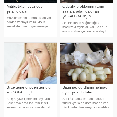
Antibiotikləri əvəz edən
Qəbizlik problemini yarım
şəfalı qidalar
saata aradan qaldıran
ŞƏFALI QARIŞIM
Mövsüm keçidlərində orqanizm
adətən zəifləyir və müxtəlik
Əncirin insan sağlamlığına
xəstəliklər özünü göstərməyə
möcüzəvi faydaları var. Bəs quru
başlayır. Bu zaman həkim
ənciri südün içərisində saxlayıb
müayinəsi olmadan hər hansı
içdikdə faydasının iki qat artdığını
antibiotik istifadəsi zərərlidir.
bilirsinizmi? əncirli südün şəfa
Antibiotikləri faydalı məhsullarla
olduğu xəstəliklər və istifadəsi
əvəz etmək olar
haqqında məlumat verir. Qəbizli
Bircə günə qripdən qurtulun
Bağırsaq qurdlarını salmaq
– 3 ŞƏFALI İÇKİ
üçün şəfalı bitkilər
Artıq payızdır, havalar soyuyub.
Sarıkök: sarıkökdə antiparazit
Belə havalarda isə immunitet
xüsusiyyət olan dörd maddə var.
sistemi zəif olan şəxslər dərhal
Sarıkökdə olan köriyi bol istehlak
xəstələnirlər. Amma sizə bircə
etmək lazımdır. Mixək: mixək bir
günə qripdən qurtulub ayağa
çox parazitə qarşı təsirlidir, buna