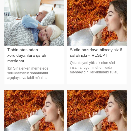
bitkisidir. Piroqlara və qoğallara
Təbabətin atası adlandırılan İbn
həm bəzək, hə
Sinanın bu reseptindən min ildi
Tibbin atasından
Südlə hazırlaya biləcəyiniz 6
xoruldayanlara şəfalı
şəfalı içki – RESEPT
məsləhət
Qida dəyəri yüksək olan süd
insanlar üçün mühüm qida
İbn Sina erkən mərhələdə
mənbəyidir. Tərkibindəki zülal,
xoruldamanın səbəblərini
kalsium, B vitaminləri ilə
açıqlayıb və təbii müalicə
sağlamlıq üçün olduqca
üsullarını təklif edib. Müasir
faydalıdır. Südün qida dəyərini və
aromaterapiya bu qədim biliyi
faydasını dəfələrlə artırmaq üçün
dəstəkləyir və xoruldamaya qarşı
sadə üsullar var
effektiv həllər təklif edir. e- -a
istinadən xəbə