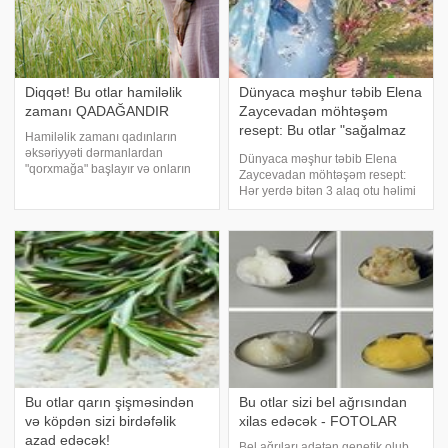
Diqqət! Bu otlar hamiləlik
Dünyaca məşhur təbib Elena
zamanı QADAĞANDIR
Zaycevadan möhtəşəm
resept: Bu otlar "sağalmaz
Hamiləlik zamanı qadınların
xəstəlikləri" belə sağaldır
əksəriyyəti dərmanlardan
Dünyaca məşhur təbib Elena
"qorxmağa" başlayır və onların
Zaycevadan möhtəşəm resept:
fikrinə görə daha "ziyansız" otlara
Hər yerdə bitən 3 alaq otu həlimi
üz tuturlar. Lakin nəzərə almaq
"sağalmaz xəstəlikləri" belə
lazımdır ki, bir çox otların qəbulu
sağaldır. -a istinadən xəbər verir
hamiləlik zaman
ki, Elena Zayceva hələ 8
yaşından xalq təbabəti ilə məşğu
Bu otlar qarın şişməsindən
Bu otlar sizi bel ağrısından
və köpdən sizi birdəfəlik
xilas edəcək - FOTOLAR
azad edəcək!
Bel ağrıları adətən genetik olub,