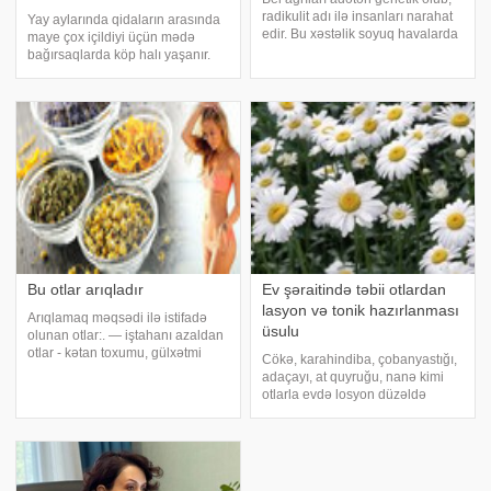
radikulit adı ilə insanları narahat
Yay aylarında qidaların arasında
edir. Bu xəstəlik soyuq havalarda
maye çox içildiyi üçün mədə
daha çox baş qaldırır. Güclü əsəb
bağırsaqlarda köp halı yaşanır.
keçirdikdə də bu nahiyyələr
Köpün orqanizmdə davamlı
ağrımağa başlayır. Xəstədə bu
olması adamda diskonfort
zaman dözülməz ağrılar, əzəl
narahatçılıqlar yaradır. Sizə
təqdim edəcəyimiz təbii otlar bu
problemlərin arada
Bu otlar arıqladır
Ev şəraitində təbii otlardan
lasyon və tonik hazırlanması
Arıqlamaq məqsədi ilə istifadə
üsulu
olunan otlar:. — iştahanı azaldan
otlar - kətan toxumu, gülxətmi
Cökə, karahindiba, çobanyastığı,
otun kökü, spirulina yosunları,
adaçayı, at quyruğu, nanə kimi
mələkotu, fukus (yosunlar növü)
otlarla evdə losyon düzəldə
və s. — həzm sisteminin
biləcəyimizi bilirdinizmi?.
fəaliyyətini yaxşılaşdıran və
Hazırlayacağımız lasyonlar həm
bağırsaqlar
dəriyə məxmər kimi parlaqlıq
təmin edən, həm də qırışıqlıqları
zamanl