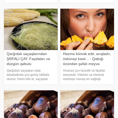
edək ki, bəzi bölgələrimizdə
sidikqovucu təsirə malikdir və
gülxətmi çiçəklərini dərib, dolma
sidik ifrazı sistemi xəstəlikləri
bükürlər. Həm dadlı, hə
zamanı çox faydalıdır. Lakin
kalsium, kalium, maqnezium,
fitonsid, antioksidantlarl
Qarğıdalı saçaqlarından
Həzmə kömək edir, arıqladır,
ŞƏFALI ÇAY. Faydaları və
öskürəyi kəsir... - Qabığı
düzgün qəbulu
özündən şəfalı meyvə
Qarğıdalı saçaqları xalq
Ananas çox ləzzətli və faydalı
təbabətində çox geniş istifadə
meyvədir. Vitamin və mineral
olunur. Hamı bilir ki, saçaqlar
mənbəyi olaraq ən sağlıqlı
sidikqovucu təsirə malikdir və
meyvələr arasında yer alan
sidik ifrazı sistemi xəstəlikləri
ananasın yararları sadəcə
zamanı çox faydalıdır. Lakin
meyvəsində deyil, qabığında da
kalsium, kalium, maqnezium,
çox miqdarda var. ananas
fitonsid, antioksidantlarl
qabığında olan heyrətami