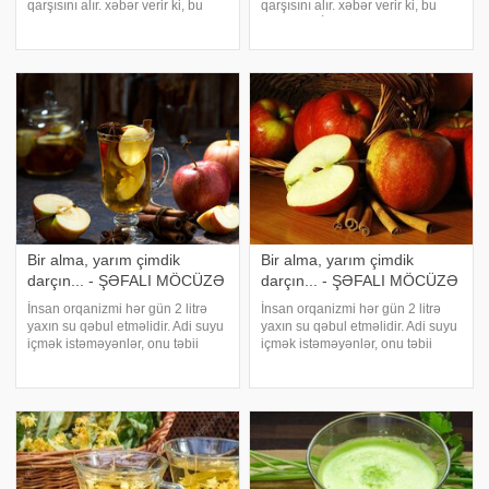
qarşısını alır. xəbər verir ki, bu
qarşısını alır. xəbər verir ki, bu
giləmeyvəni müntəzəm yemək
barədə "RİA Novosti" məlumat
orta ömür müddətini də uzadır.
yayıb. Qeyd olunub ki, bu
Diyetoloqlara görə, giləmeyvə
giləmeyvəni müntəzəm yemək
ürək sağlamlığını dəstəkləyən və
orta ömür müddətini də uzadır.
yağ yığılmasını
Diyetoloqlar
Bir alma, yarım çimdik
Bir alma, yarım çimdik
darçın... - ŞƏFALI MÖCÜZƏ
darçın... - ŞƏFALI MÖCÜZƏ
İnsan orqanizmi hər gün 2 litrə
İnsan orqanizmi hər gün 2 litrə
yaxın su qəbul etməlidir. Adi suyu
yaxın su qəbul etməlidir. Adi suyu
içmək istəməyənlər, onu təbii
içmək istəməyənlər, onu təbii
dadlandıra bilər. Bunun üçün
dadlandıra bilər. Bunun üçün
suya faydalı meyvənin ləti,
suya faydalı meyvənin ləti,
qabıqları əlavə edilə bilər. -a
qabıqları əlavə edilə bilər. xəbər
istinadən xəbər verir ki, almalı
veriri ki, almalı suda kofe və
sud
çaydak