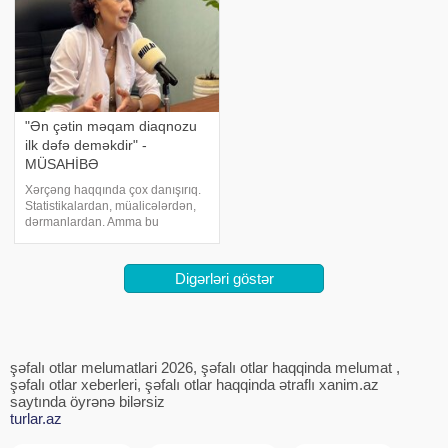
"Ən çətin məqam diaqnozu
ilk dəfə deməkdir" -
MÜSAHİBƏ
Xərçəng haqqında çox danışırıq.
Statistikalardan, müalicələrdən,
dərmanlardan. Amma bu
xəstəliyin arxasında dayanan
insanlardan, onların
qorxularından, ümidlərindən,
Digərləri göstər
yanlış bildiklərindən daha az
danışırıq. Elə buna gör
şəfalı otlar melumatlari 2026, şəfalı otlar haqqinda melumat ,
şəfalı otlar xeberleri, şəfalı otlar haqqinda ətraflı xanim.az
saytında öyrənə bilərsiz
turlar.az