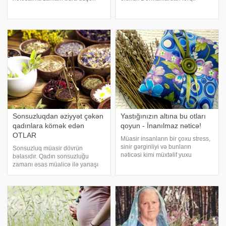
mikroblardan, tozdan,
olaraq onlar "ziyansız" sayılır. Bu
parazitlərdən və s. təmizləmək
səbəbdən insanlar otlardan
üçün lazımdır. Selikdə immun
istifadə etdikdən əvvə adətən
hüceyrələri də var ki, bu immun
həkimlə məsləhətləşmir. Lakin b
hüceyrələ
Sonsuzluqdan əziyyət çəkən
Yastığınızın altına bu otları
qadınlara kömək edən
qoyun - İnanılmaz nəticə!
OTLAR
Müasir insanların bir çoxu stress,
sinir gərginliyi və bunların
Sonsuzluq müasir dövrün
nəticəsi kimi müxtəlif yuxu
bəlasıdır. Qadın sonsuzluğu
pozulmalarından əziyyət çəkir. Bu
zamanı əsas müalicə ilə yanaşı
problemləri həll etmək üçün çox
bəzi otların qəbulu da yaxşı
sadə bir vasitə mövcuddur. -a
kömək edir. -a istinadən rusiyalı
istinadən bu vasitəni təqdim edir
fitoterapevt (otlarla müalicə edən
mütəxəssis) L.Kozırevanın bəzi
tövsiyələrin