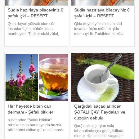
Südlə hazırlaya biləcəyiniz 6
Südlə hazırlaya biləcəyiniz 6
şəfalı içki – RESEPT
şəfalı içki – RESEPT
Qida dəyəri yüksək olan süd
Qida dəyəri yüksək olan süd
insanlar üçün mühüm qida
insanlar üçün mühüm qida
mənbəyidir. Tərkibindəki zülal,
mənbəyidir. Tərkibindəki zülal,
kalsium, B vitaminləri ilə
kalsium, B vitaminləri ilə
sağlamlıq üçün olduqca
sağlamlıq üçün olduqca
faydalıdır. Südün qida dəyərini və
faydalıdır. Südün qida dəyərini və
faydasını dəfələrlə artırmaq üçün
faydasını dəfələrlə artırmaq üçün
sadə üsullar var
sadə üsullar var
Hər həyətdə bitən can
Qarğıdalı saçaqlarından
dərmanı - Şəfalı bitkilər
ŞƏFALI ÇAY. Faydaları və
düzgün qəbulu
a istinadən "Şəfalı bitkilər"
rubrikasında hər həyətdə bəzək
Qarğıdalı saçaqları xalq
bitkisi kimi əkilən gülxətmi barədə
təbabətində çox geniş istifadə
məlumat verir. Öncə onu qeyd
olunur. Hamı bilir ki, saçaqlar