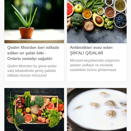
yedizdirərək bu bitkinin bi
Qədim Misirdən bəri istifadə
Antibiotikləri əvəz edən
edilən ən şəfalı bitki -
ŞƏFALI QİDALAR
Onlarla xəstəliyi sağaldır
Mövsüm keçidlərində orqanizm
adətən zəifləyir və müxtəlik
Qədim Misirdən bu günə qədər
xəstəliklər özünü göstərməyə
xalq təbabətində geniş şəkildə
başlayır. Bu zaman həkim
istifadə olunan möcüzəvi
müayinəsi olmadan hər hansı
bitkilərdən biri də aloedir. xəbər
antibiotik istifadəsi zərərlidir.
verir ki, cildə olan faydalarına
Antibiotikləri faydalı məhsullarla
görə kosmetika sektorunda
əvəz etmək olar
olduqca qiymətli bitki kimi
dəyərləndirilə