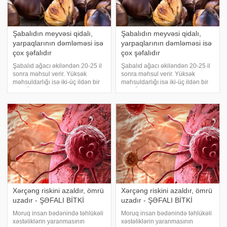
Şabalıdın meyvəsi qidalı,
Şabalıdın meyvəsi qidalı,
yarpaqlarının dəmləməsi isə
yarpaqlarının dəmləməsi isə
çox şəfalıdır
çox şəfalıdır
Şabalıd ağacı əkiləndən 20-25 il
Şabalıd ağacı əkiləndən 20-25 il
sonra məhsul verir. Yüksək
sonra məhsul verir. Yüksək
məhsuldarlığı isə iki-üç ildən bir
məhsuldarlığı isə iki-üç ildən bir
olur. Ömrü 100-150 il olsa da, min
olur. Ömrü 100-150 il olsa da, min
illik şabalıd ağacları da var. Dadlı
illik şabalıd ağacları da var.
və qidalı meyvəsinə, yüksək
AZƏRTAC-a istinadən bildirir ki,
keyfiyyətli oduncağına gör
dadlı və qidalı meyvəsinə
Xərçəng riskini azaldır, ömrü
Xərçəng riskini azaldır, ömrü
uzadır - ŞƏFALI BİTKİ
uzadır - ŞƏFALI BİTKİ
Moruq insan bədənində təhlükəli
Moruq insan bədənində təhlükəli
xəstəliklərin yaranmasının
xəstəliklərin yaranmasının