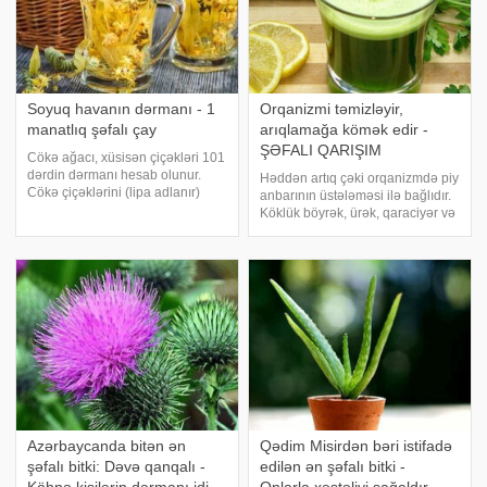
Soyuq havanın dərmanı - 1
Orqanizmi təmizləyir,
manatlıq şəfalı çay
arıqlamağa kömək edir -
ŞƏFALI QARIŞIM
Cökə ağacı, xüsisən çiçəkləri 101
dərdin dərmanı hesab olunur.
Həddən artıq çəki orqanizmdə piy
Cökə çiçəklərini (lipa adlanır)
anbarının üstələməsi ilə bağlıdır.
aptekdən, müalicəvi bitkilər
Köklük böyrək, ürək, qaraciyər və
satılan yerlərdən əldə edə
bir çox digər orqanlara ciddi
bilərsiniz. tərkibi faydalı
ziyan vura bilər, bud və diz
maddələrlə, xüsusən təbii
oynaqları də bundan zərər çəkə
salisillə zəngi
bilər. Artıq çəki ümumi səhhətiniz
Azərbaycanda bitən ən
Qədim Misirdən bəri istifadə
şəfalı bitki: Dəvə qanqalı -
edilən ən şəfalı bitki -