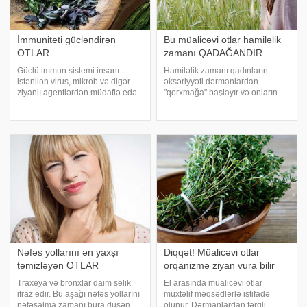
İmmuniteti gücləndirən
Bu müalicəvi otlar hamiləlik
OTLAR
zamanı QADAĞANDIR
Güclü immun sistemi insanı
Hamiləlik zamanı qadınların
istənilən virus, mikrob və digər
əksəriyyəti dərmanlardan
ziyanlı agentlərdən müdafiə edə
"qorxmağa" başlayır və onların
bilir. Lakin bunun üçün immuniteti
fikrinə görə daha "ziyansız" otlara
daim yüksək səviyyədə saxlamaq
üz tuturlar. Lakin nəzərə almaq
lazımdır. Sağlam qidalanma,
lazımdır ki, bir çox otların qəbulu
yaxşı yuxu, fiziki aktivlik, stress
hamiləlik zaman
Nəfəs yollarını ən yaxşı
Diqqət! Müalicəvi otlar
təmizləyən OTLAR
orqanizmə ziyan vura bilir
Traxeya və bronxlar daim selik
El arasında müalicəvi otlar
ifraz edir. Bu aşağı nəfəs yollarını
müxtəlif məqsədlərlə istifadə
nəfəsalma zamanı bura düşən
olunur. Dərmanlardan fərqli