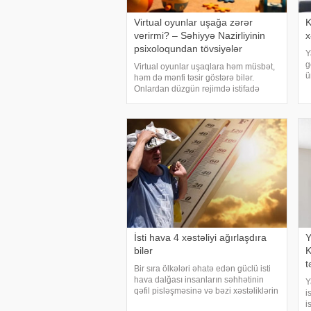
Virtual oyunlar uşağa zərər
K
verirmi? – Səhiyyə Nazirliyinin
x
psixoloqundan tövsiyələr
Y
g
Virtual oyunlar uşaqlara həm müsbət,
ü
həm də mənfi təsir göstərə bilər.
ü
Onlardan düzgün rejimdə istifadə
k
edildikdə zehni inkişafı dəstəkləsə də,
h
həddindən artıq oynanılması fiziki və
psixoloji problemlərə səbəb ola bilər
İsti hava 4 xəstəliyi ağırlaşdıra
Y
bilər
K
t
Bir sıra ölkələri əhatə edən güclü isti
hava dalğası insanların səhhətinin
Y
qəfil pisləşməsinə və bəzi xəstəliklərin
i
ağırlaşmasına səbəb ola bilər. Yüksək
i