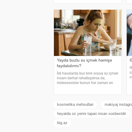
temperatur yalnız susuzlaşma və
s
günvurma riski yaratmır. xarici mediay
b
d
k
Yayda buzlu su içmək həmişə
Ə
faydalıdırmı?
R
ü
İsti havalarda buz kimi soyuq su içmək
o
insanı dərhal rahatlaşdırsa da,
v
mütəxəssislər bunun hər zaman ən
m
yaxşı seçim olmadığını bildirirlər.
q
xəbər verir ki, çox soyuq su susuzluq
s
hissini tez azaldır və insanın kifayət
qədə
kosmetika mehsullari
makiyaj instag
heyatda oz yerini tapan insan xosbextdir
big.az