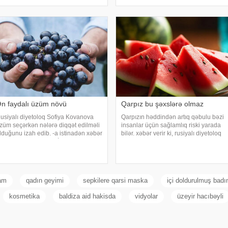
onların qorxularından, ümidlərindən,
ağlamlıq problemlərinə səbəb ola
yanlış bildiklərindən daha az danışırıq.
ilər. xəbər verir ki, ani temperatur
Elə buna gör
əyişiklikləri, quru hava və baxımsız
ondisionerlərd
n faydalı üzüm növü
Qarpız bu şəxslərə olmaz
usiyalı diyetoloq Sofiya Kovanova
Qarpızın həddindən artıq qəbulu bəzi
züm seçərkən nələrə diqqət edilməli
insanlar üçün sağlamlıq riski yarada
lduğunu izah edib. -a istinadən xəbər
bilər. xəbər verir ki, rusiyalı diyetoloq
erir ki, bu barədə o, AİF.ru nəşrinə
Olqa Yamilovanın sözlərinə görə,
üsahibəsində danışıb. Mütəxəssis
xüsusilə böyrək və şəkərli diabet
eyd edib ki, tünd rəngdə olan üzüm
xəstələri bu meyvəni ehtiyatla istehla
ortlar
ram
qadın geyimi
sepkilere qarsi maska
içi doldurulmuş bad
kosmetika
baldiza aid hakisda
vidyolar
üzeyir hacıbəyli