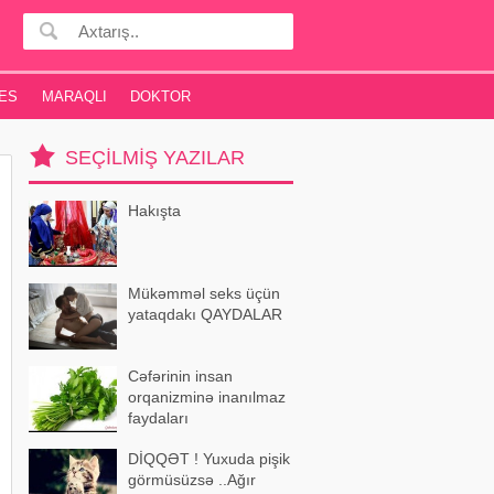
ES
MARAQLI
DOKTOR
SEÇILMIŞ YAZILAR
Hakışta
Mükəmməl seks üçün
yataqdakı QAYDALAR
Cəfərinin insan
orqanizminə inanılmaz
faydaları
DİQQƏT ! Yuxuda pişik
görmüsüzsə ..Ağır