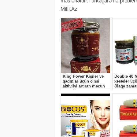
məsləhətdir.Türkəçarə ilə proble
Milli.Az