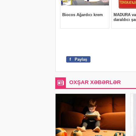
f
Paylaş
OXŞAR XƏBƏRLƏR