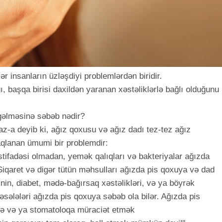
 insanların üzləşdiyi problemlərdən biridir.
ı, başqa birisi daxildən yaranan xəstəliklərlə bağlı olduğunu
 gəlməsinə səbəb nədir?
-a deyib ki, ağız qoxusu və ağız dadı tez-tez ağız
qlanan ümumi bir problemdir:
istifadəsi olmadan, yemək qalıqları və bakteriyalar ağızda
 Siqaret və digər tütün məhsulları ağızda pis qoxuya və dad
inin, diabet, mədə-bağırsaq xəstəlikləri, və ya böyrək
əsələləri ağızda pis qoxuya səbəb ola bilər. Ağızda pis
mə və ya stomatoloqa müraciət etmək