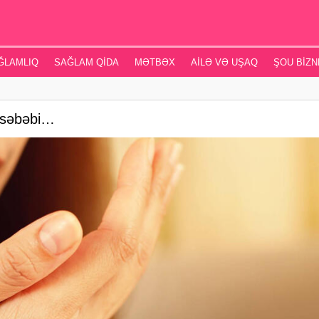
ĞLAMLIQ
SAĞLAM QIDA
MƏTBƏX
AILƏ VƏ UŞAQ
ŞOU BIZN
 səbəbi…