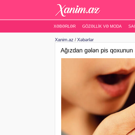
XƏBƏRLƏR
GÖZƏLLIK VƏ MODA
SA
Xanim.az
/
Xəbərlər
Ağızdan gələn pis qoxunun