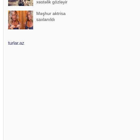
xəstəlik gözləyir
Məşhur aktrisa
saxlanıldı
turlar.az