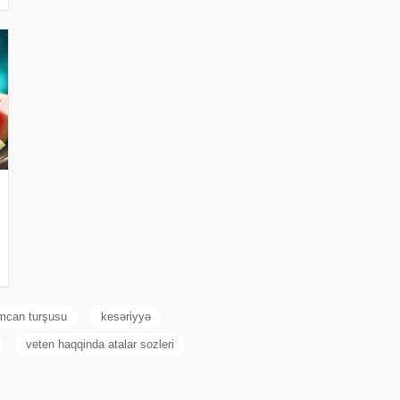
ımcan turşusu
kesəriyyə
veten haqqinda atalar sozleri