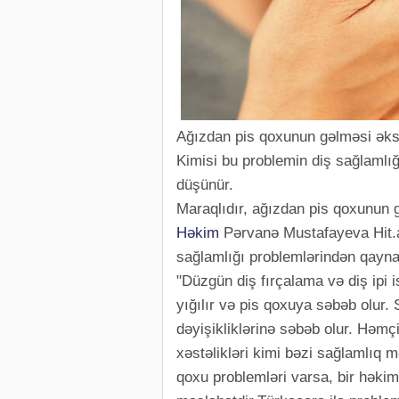
Ağızdan pis qoxunun gəlməsi əksər
Kimisi bu problemin diş sağlamlığ
düşünür.
Maraqlıdır, ağızdan pis qoxunun
Həkim
Pərvanə Mustafayeva Hit.az
sağlamlığı problemlərindən qayna
"Düzgün diş fırçalama və diş ipi 
yığılır və pis qoxuya səbəb olur.
dəyişikliklərinə səbəb olur. Həmç
xəstəlikləri kimi bəzi sağlamlıq m
qoxu problemləri varsa, bir həki