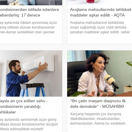
ondisionerdən istifadə edənlərə
Arıqlama məhsullarında təhlükəli
əbərdarlıq: 17 dərəcə
maddələr aşkar edilib - AQTA
ay aylarında istidən qorunmaq üçün
Arıqlama məhsullarının tərkibində
eniş istifadə olunan kondisionerlər
insan sağlamlığı üçün ciddi təhlükə
rək-damar xəstəlikləri olan şəxslər
yaradan maddələr aşkar edilib. xəbər
çün ciddi risk yarada bilər. xəbər verir
verir ki, bunu Azərbaycan
i, kardioloqların bildirdiyinə görə, tərli
Respublikasının Qida Təhlükəsizliyi
alda qəfil çox soyuq otağ
Agentliyinin (AQTA) Qida təhlükəsizliyi
şöbəsinin müdir
ayda ən çox edilən səhv -
"Ən çətin məqam diaqnozu ilk
ondisionerin yaratdığı
dəfə deməkdir" - MÜSAHİBƏ
əhlükələr
Xərçəng haqqında çox danışırıq.
Statistikalardan, müalicələrdən,
ay aylarında sərinləmək üçün geniş
dərmanlardan. Amma bu xəstəliyin
stifadə olunan kondisionerlər düzgün
arxasında dayanan insanlardan,
stifadə edilmədikdə müxtəlif