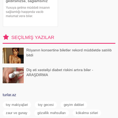
gedirsinizsə, sağlamsınız
Yuxuya getmə müddəti insanın
sağlamlığı haqqında vacib
məlumat verə bilər.
Mütəxəssislərin fikrincə, ideal vaxt
10-20 dəqiqədir. xəbər verir ki,
davranış yönümlü yuxu təbabəti
üzrə mütəxəssis Mişel Drerupun
SEÇILMIŞ YAZILAR
sözlərinə görə
Röyanın konsertinə biletlər rekord müddətdə satılıb
bitdi
Diş əti xəstəliyi diabet riskini artıra bilər -
ARAŞDIRMA
turlar.az
toy makiyajlari
toy gecesi
geyim dəbləri
zaur ve gunay
gözəllik məhsulları
kökəlmə sirləri