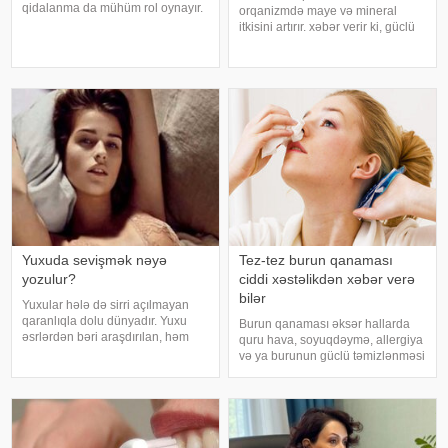
qidalanma da mühüm rol oynayır.
orqanizmdə maye və mineral
axşam.az-a istinadən bildirir
itkisini artırır. xəbər verir ki, güclü
ki, orqanizmin kifayət qədər
tərləmə nəticəsində yaranan su
vitamin və mineral alması stressin
və mineral çatışmazlığı huşun
təsirlərini azaltmağa kömək edə
itirilməsinə, başgicəllənmə və
bilər
ürəkbulanma kimi hallara səbəb
ol
Yuxuda sevişmək nəyə
Tez-tez burun qanaması
yozulur?
ciddi xəstəlikdən xəbər verə
bilər
Yuxular hələ də sirri açılmayan
qaranlıqla dolu dünyadır. Yuxu
Burun qanaması əksər hallarda
əsrlərdən bəri araşdırılan, həm
quru hava, soyuqdəymə, allergiya
alimlərin, həm də mistika ilə
və ya burunun güclü təmizlənməsi
məşğul olanların cavabını tapmaq
nəticəsində yaranır və təhlükəli
istədiyi tapmacadır. Fərqli və
olmur. xəbər verir ki, lakin qanama
rəngarəng yuxular bəzən də
tez-tez təkrarlanır, çox olursa və
cinsəlikl
ya çətin dayanırsa, mütlə