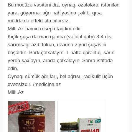
Bu möcüzə vasitəni diz, oynaq, əzələlərə, istənilən
yara, göyərmə, ağrı nahiyəsinə çəkib, qısa
müddətdə effekt ala bilərsiz.
Milli.Az həmin resepti təqdim edir.
Kiçik şüşə dərman qabına (validol qabı) 3-4 diş
sarımsağı əzib tökün, üzərinə 2 yod şüşəsini
boşaldın. Bərk çalxalayın. 1 həftə qaranlıq, sərin
yerdə saxlayın, arada çalxalayın. Sonra istifadə
edin.
Oynaq, sümük ağrıları, bel ağrısı, radikulit üçün
əvəzsizdir. /medicina.az
Milli.Az