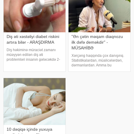
Diş əti xəstəliyi diabet riskini
"Ən çətin məqam diaqnozu
artıra bilər - ARAŞDIRMA
ilk dəfə deməkdir" -
MÜSAHİBƏ
Diş həkiminə müraciət zamanı
müəyyən edilən diş əti
Xərçəng haqqında çox danışırıq.
problemləri insanın gələcəkdə 2-
Statistikalardan, müalicələrdən,
ci tip diabetə tutulma riski barədə
dərmanlardan. Amma bu
də məlumat verə bilər. xəbər verir
xəstəliyin arxasında dayanan
ki, "The Lancet Public
insanlardan, onların
Health" jurnalında dərc olunan v
qorxularından, ümidlərindən,
yanlış bildiklərindən daha az
danışırıq. Elə buna gör
10 dəqiqə içində yuxuya