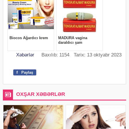
Xəbərlər
Baxılıb: 1154 Tarix: 13 oktyabr 2023
f
Paylaş
OXŞAR XƏBƏRLƏR