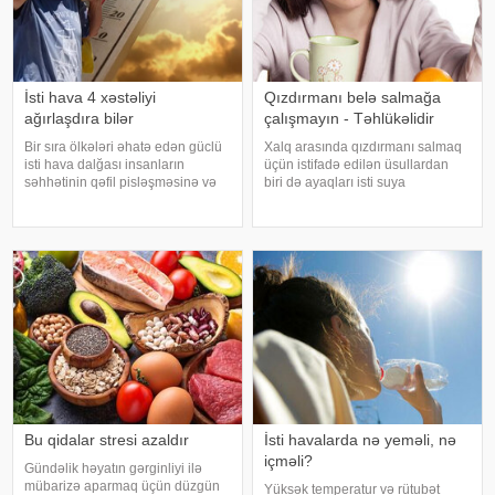
İsti hava 4 xəstəliyi
Qızdırmanı belə salmağa
ağırlaşdıra bilər
çalışmayın - Təhlükəlidir
Bir sıra ölkələri əhatə edən güclü
Xalq arasında qızdırmanı salmaq
isti hava dalğası insanların
üçün istifadə edilən üsullardan
səhhətinin qəfil pisləşməsinə və
biri də ayaqları isti suya
bəzi xəstəliklərin ağırlaşmasına
qoymaqdır. Lakin bu metod hər
səbəb ola bilər. Yüksək
zaman faydalı hesab edilmir və
temperatur yalnız susuzlaşma və
bəzi hallarda vəziyyəti daha da
günvurma riski yaratmır. xarici
ağırlaşdıra bilər. xəbər verir ki,
mediay
yüksə
Bu qidalar stresi azaldır
İsti havalarda nə yeməli, nə
içməli?
Gündəlik həyatın gərginliyi ilə
mübarizə aparmaq üçün düzgün
Yüksək temperatur və rütubət