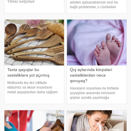
Yılmaz vurğulayır
adətən qalxanabənzər vəzi ilə
ki, kondisionerin əsas faydası -
bağlı problemlər, o cümlədən
havanı sərinlətdiyi kimi rütubəti
həm kəskin, həm də xroniki
azaltmaqdır. xəbər verir ki, bu,
formada olmaqla, boğazın
xroniki tənəffüs xəstəlikləri olan
müxtəlif iltihablı xəstəlikləri
insanların nəfə
fonunda baş verir. xəbər verir ki,
bu barədə rusiyal
Taxta qaşıqlar bu
Qış aylarında körpələri
xəstəliklərə yol açırmış
xəstəliklərdən necə
qoruyaq?
Mətbəxdə tez-tez istifadə
etdiyimiz və əksər insanların
Havaların soyuması ilə birlikdə
metal qaşıqlardan daha sağlam
azyaşlılar arasında mövsümi
variant olduğunu düşündüyü
qriplər sürətlə yayılmağa
taxta qaşıqların zərərli olduğu
başlayıb. Qripdən qorunmağın ən
ortaya çıxıb. xəbər verir
yaxşı yolu immunitet yaradan
ki, mütəxəssislər tavaların
qidaların istehlakıdır. Pediatr
cızılmasının qarşısın
Günay Rəsulova -a bu qidalar
haqqında danışıb.