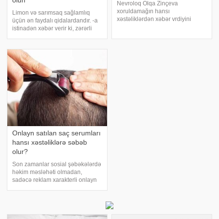
olun
Nevroloq Olqa Zinçeva
xoruldamağın hansı
Limon və sarımsaq sağlamlıq
xəstəliklərdən xəbər vrdiyini
üçün ən faydalı qidalardandır. -a
açıqlayıb. -a istinadən xəbər
istinadən xəbər verir ki, zərərli
verir ki, mütəxəssisin fikrincə,
vərdişləri olan fərdlər bədənlərini
piylənmə və nevroloji xəstəliklər
təmizləmək, bərpa etmək və
səbəbindən xoruldama baş verə
sağaltmaq üçün bu iki qidadan
bilər. Onun sözlərin
faydalana bilərlər. Təzyiq
dərmanın
Onlayn satılan saç serumları
hansı xəstəliklərə səbəb
olur?
Son zamanlar sosial şəbəkələrdə
həkim məsləhəti olmadan,
sadəcə reklam xarakterli onlayn
satılan saç serumlarının
insanların böyük marağına səbəb
olduğunu müşahidə edirik. Öncə
xüsusi alət vasitəsilə saç