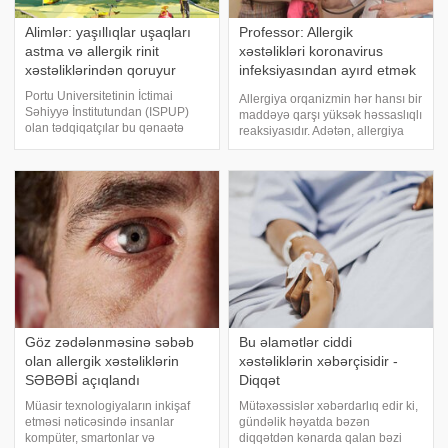
Alimlər: yaşıllıqlar uşaqları
Professor: Allergik
astma və allergik rinit
xəstəlikləri koronavirus
xəstəliklərindən qoruyur
infeksiyasından ayırd etmək
vacibdir
Portu Universitetinin İctimai
Allergiya orqanizmin hər hansı bir
Səhiyyə İnstitutundan (ISPUP)
maddəyə qarşı yüksək həssaslıqlı
olan tədqiqatçılar bu qənaətə
reaksiyasıdır. Adətən, allergiya
gəliblər ki, uşaqların yaşıllıqlar
özünü dəridə müxtəlif ölçüdə və
arasında olması onları astma və
formada səpkilər, qaşınma,
allergik rinit xəstəliklərindən
immun sistemi tərəfindən zəiflik,
qoruyur, müxtəlif növ heyvanları
selikli qişaların şişkinliy
Göz zədələnməsinə səbəb
Bu əlamətlər ciddi
olan allergik xəstəliklərin
xəstəliklərin xəbərçisidir -
SƏBƏBİ açıqlandı
Diqqət
Müasir texnologiyaların inkişaf
Mütəxəssislər xəbərdarlıq edir ki,
etməsi nəticəsində insanlar
gündəlik həyatda bəzən
kompüter, smartonlar və
diqqətdən kənarda qalan bəzi