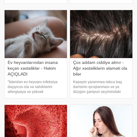
planşetlərdən daha çox istifadə
əlamətlər ciddi və həyati təhlükə
edirlər. Bu texnologiyalardan çox
yaradan xəstəliklərin ilkin
istifadə edən insanların
göstəricisi ola bilər. xəbər verir ki,
gözlərində ara-sıra qaşınma,
xüsusilə izahsız qanaxma,
quruluq kimi müəyyə
bədənd
Ev heyvanlarından insana
Çox addam ciddiyə almır -
keçən xəstəliklər - Həkim
Ağır xəstəliklərin əlaməti ola
AÇIQLADI
bilər
"İstənilən ev heyvanı infeksiya
Kəpəyin yaranması təkcə baş
daşıyıcısı ola və sahiblərini
dərisinin qıcıqlanması və ya
allergiyaya və yüksək
düzgün şampun seçimindəki
həyəcanlılığa məruz qoya bilər". -
səhvlərlə bağlı deyil. xəbər verir
a istinadən xəbər verir ki, bunu
ki, bu problem bəzən orqanizmdə
"İzvestiya" nəşrinə rusiyalı həkim
daha ciddi proseslərdən xəbər
Aleksandra Filyov
verə bilər. Bunu açıqlamasında
rusiyalı dermatoveneroloq