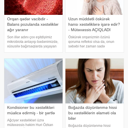
Orqan qədər vacibdir -
Uzun müddətli öskürək
Balans pozulanda xəstəliklər
hansı xəstəliklərə işarə edir?
ağır yaranır
- Mütəxəssis AÇIQLADI
Son illər adını çox eşitdiyimiz
Öskürək orqanizmin özünü
mikrobiota anlayışı bədənimizdə,
qoruma refleksi olsa da, onun
xüsusilə bağırsaqlarda yaşayan
səbəbi hər zaman sadə
trilyonlarla mikroorqanizmi bildirir.
soyuqdəymə olmaya bilər.
xəbər verir ki, sözügedən
Xüsusilə də iki həftədən artıq
mikroorqanizmlər həzm
davam edən və keçmək bilməyən
prosesindən immun sisteminə,
öskürək daha ciddi sağlamlıq
hormon tarazlığında
problemlərinin xəbərçisinə çevril
Kondisioner bu xəstəlikləri
Boğazda düyünlənmə hissi
müalicə edirmiş - bir şərtlə
bu xəstəliklərin əlaməti ola
bilər
Ağciyər xəstəlikləri üzrə
mütəxəssis həkim Huri Özkan
Boğazda düyünlənmə hissi