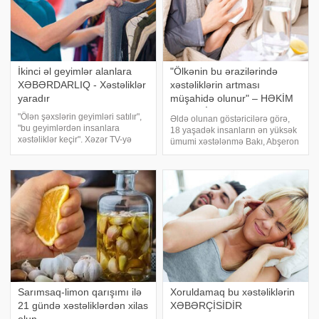
İkinci əl geyimlər alanlara
"Ölkənin bu ərazilərində
XƏBƏRDARLIQ - Xəstəliklər
xəstəliklərin artması
yaradır
müşahidə olunur" – HƏKİM
SƏBƏBİ AÇIQLADI
"Ölən şəxslərin geyimləri satılır",
Əldə olunan göstəricilərə görə,
"bu geyimlərdən insanlara
18 yaşadək insanların ən yüksək
xəstəliklər keçir". Xəzər TV-yə
ümumi xəstələnmə Bakı, Abşeron
istinadən bildirir ki, sosial
və Xızıda qeyd olunur. .
şəbəkərdə paylaşılan bu kimi
Maraqlıdır, bəs bunun səbəbi
fikirlər ikinci əl geyimlərə aiddir.
nədir? Yaşadığımız yer
Lakin nə qədə
sağlamlığa nə dərəcədə təsir
edir?. xəbər verir ki
Sarımsaq-limon qarışımı ilə
Xoruldamaq bu xəstəliklərin
21 gündə xəstəliklərdən xilas
XƏBƏRÇİSİDİR