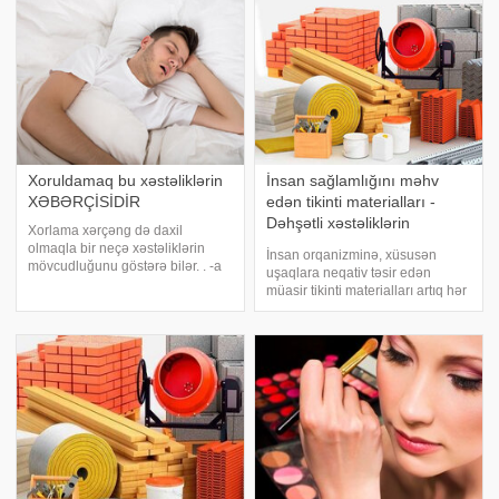
olmayan nahiyələ
Xoruldamaq bu xəstəliklərin
İnsan sağlamlığını məhv
XƏBƏRÇİSİDİR
edən tikinti materialları -
Dəhşətli xəstəliklərin
Xorlama xərçəng də daxil
mənbəyi eviniz imiş
olmaqla bir neçə xəstəliklərin
İnsan orqanizminə, xüsusən
mövcudluğunu göstərə bilər. . -a
uşaqlara neqativ təsir edən
istinadən xəbər verir ki, bunu
müasir tikinti materialları artıq hər
tanınmış nevroloq Olqa Zinçeva
binaya, evə ayaq açıb. Ucuzdur,
deyib. . Həkimin sözlərinə görə,
asandır, sərfəlidir, dəbdədir deyib
bəzən xoruldama endokrin
evlərimizi cəhənnəm yuvasına
xəstəliklərlə
çeviririk. İnsanlar tikinti material