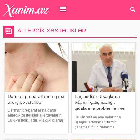
ALLERGIK XƏSTƏLIKLƏR
Dərman preparatlarına qarşı
Baş pediatr: Uşaqlarda
allergik xəstəliklər
vitamin çatışmazlığı,
qidalanma problemləri və
Dərman preparatlarına qarşı
allergik xəstəliklərə daha çox
allergik xəstəliklər allergiyaların
Bu ilin yaz və yay aylarında
rast gəlinir
10%-nı təşkil edir. Praktiki olaraq
uşaqlar arasında vitamin
bütün dərmanların əks təsiri
çatışmazlığı, qidalanma
vardır. Bu təsirlər bəzən çox ciddi
problemləri və allergik
və toksik fəsadlara səbəb ola bilir.
xəstəliklərə daha çox rast gəlinir.