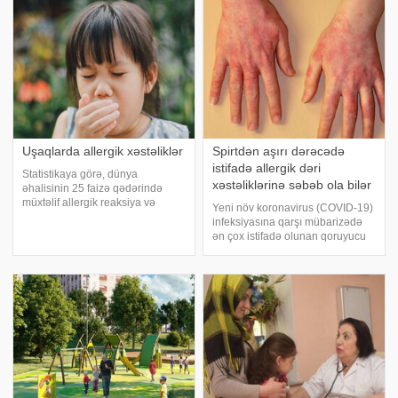
Dərman allergiyasını
bildirir ki, Səhiyyə Nazirliyinin
baş pediatrı Nəsib Quliyevin
verdiyi məlumata görə
Uşaqlarda allergik xəstəliklər
Spirtdən aşırı dərəcədə
istifadə allergik dəri
Statistikaya görə, dünya
xəstəliklərinə səbəb ola bilər
əhalisinin 25 faizə qədərində
müxtəlif allergik reaksiya və
Yeni növ koronavirus (COVID-19)
xəstəliklər var. Xüsusən
infeksiyasına qarşı mübarizədə
azyaşlılarda rast gəlinən allergik
ən çox istifadə olunan qoruyucu
xəstəliklər zamanı diqqətli olmaq
vasitələrdən biri də spirtdir.
lazımdır. Belə problemlər ciddi
bildirir ki, onun istifadə qaydası
fəsadlar yarad
barədə Bakıdakı 15 nömrəli
poliklinikanın həkim-dermatoloq