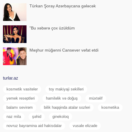
Türkan Şoray Azərbaycana gələcək
"Bu xəbərə çox üzüldüm
Məşhur müğənni Cansever vəfat etdi
turlar.az
kosmetik vasiteler
toy makiyaji sekilleri
yemek reseptleri
hamiləlik və doğuş
müxtəlif
balamı sevirəm
bilik haqqinda atalar sozleri
kosmetika
naz mila
şəhid
ginekoloq
novruz bayramina aid hakisdalar
vusale elizade