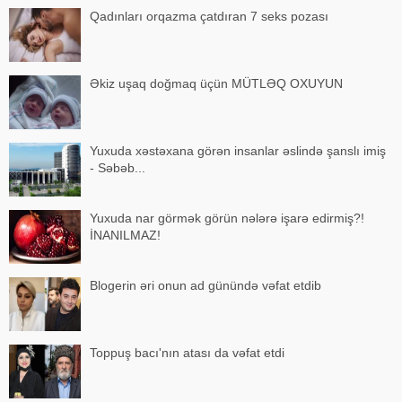
Qadınları orqazma çatdıran 7 seks pozası
Əkiz uşaq doğmaq üçün MÜTLƏQ OXUYUN
Yuxuda xəstəxana görən insanlar əslində şanslı imiş
- Səbəb...
Yuxuda nar görmək görün nələrə işarə edirmiş?!
İNANILMAZ!
Blogerin əri onun ad günündə vəfat etdib
Toppuş bacı'nın atası da vəfat etdi