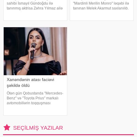
sahibi İsmayıl Gündoğdu ilə
"Mardinli Merilin Monro" ləqəbi ilə
tanınmış aktrisa Zəhra Yılmaz ailə
tanınan Melek Akarmut saxlanılıb.
qurmaq yolunda ilk addımı ataraq
50 yaşlı Melek Akarmutun sosial
nişanlanıblar. . Cütlüyün nişan
media hesabında 15 iyul 2016-cı
mərasimində incəsənət
il çevriliş cəhdi ilə bağlı cinayət
aləmindən tanınmış simala
tərkibli olduğ
Xanəndənin atası faciəvi
şəkildə öldü
Ötən gün Qobustanda "Mercedes-
Benz" və "Toyota Prius" markalı
avtomobillərin toqquşması
nəticəsində bir nəfər ölüb.
Qəzada həyatını itirən
"Mercedes"in sürücüsü 61 yaşlı
Zakir Ağayev xanənd
SEÇILMIŞ YAZILAR