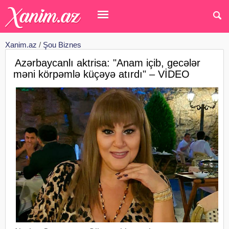
Xanim.az
/
Şou Biznes
Azərbaycanlı aktrisa: "Anam içib, gecələr
məni körpəmlə küçəyə atırdı" – VİDEO