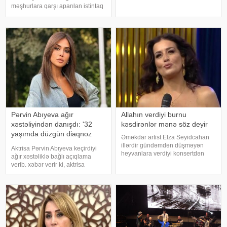
Şübhəlilər arasında sənətçi,
məşhurlara qarşı aparılan istintaq
aktyor, iş adamı və obyekt
çərçivəsində saxlanılan və həbs
sahiblərinin olduğu bildirilib.
edilən bəzi şəxslərdən
Əməliyya
götürülmüş bioloji nümunələr
üzərində aparılan toksikoloji
analizləri
Pərvin Abıyeva ağır
Allahın verdiyi burnu
xəstəliyindən danışdı: '32
kəsdirənlər mənə söz deyir
yaşımda düzgün diaqnoz
Əməkdar artist Elza Seyidcahan
qoyuldu
illərdir gündəmdən düşməyən
Aktrisa Pərvin Abıyeva keçirdiyi
heyvanlara verdiyi konsertdən
ağır xəstəliklə bağlı açıqlama
danışıb. Müğənni aktyor Fərda
verib. xəbər verir ki, aktrisa
Xudaverdiyevin "O üz, bu üz"
axlorhidriya xəstəliyindən əziyyət
yutub layihəsində qonaq olub.
çəkdiyini və uzun illər düzgün
E.Seyidcahan bildirib ki, həmin
diaqnoz qoyula bilmədiyini
layihəd
bildirib. "Bu əməliyyat
Azərbaycand