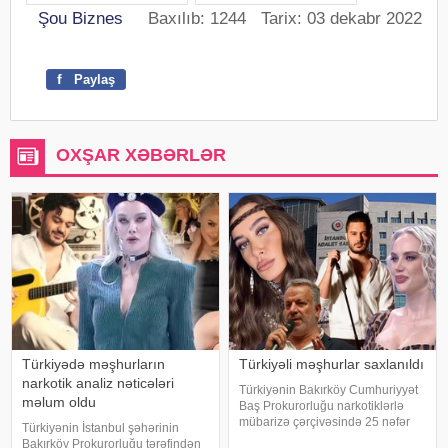
Şou Biznes
Baxılıb: 1244 Tarix: 03 dekabr 2022
f
Paylaş
OXŞAR XƏBƏRLƏR
Türkiyədə məşhurların
Türkiyəli məşhurlar saxlanıldı
narkotik analiz nəticələri
Türkiyənin Bakırköy Cumhuriyyət
məlum oldu
Baş Prokurorluğu narkotiklərlə
mübarizə çərçivəsində 25 nəfər
Türkiyənin İstanbul şəhərinin
barəsində saxlanılma qərarı verib.
Bakırköy Prokurorluğu tərəfindən