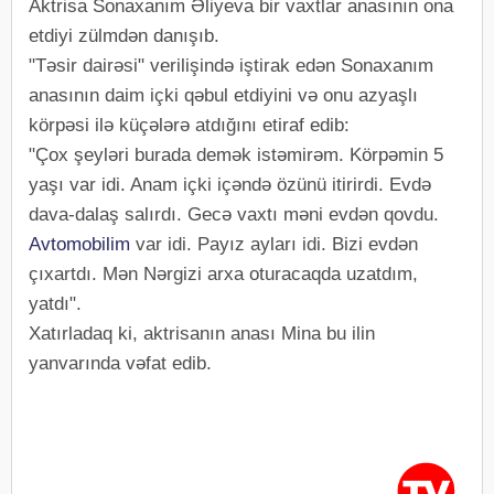
Aktrisa Sonaxanım Əliyeva bir vaxtlar anasının ona
etdiyi zülmdən danışıb.
"Təsir dairəsi" verilişində iştirak edən Sonaxanım
anasının daim içki qəbul etdiyini və onu azyaşlı
körpəsi ilə küçələrə atdığını etiraf edib:
"Çox şeyləri burada demək istəmirəm. Körpəmin 5
yaşı var idi. Anam içki içəndə özünü itirirdi. Evdə
dava-dalaş salırdı. Gecə vaxtı məni evdən qovdu.
Avtomobilim
var idi. Payız ayları idi. Bizi evdən
çıxartdı. Mən Nərgizi arxa oturacaqda uzatdım,
yatdı".
Xatırladaq ki, aktrisanın anası Mina bu ilin
yanvarında vəfat edib.