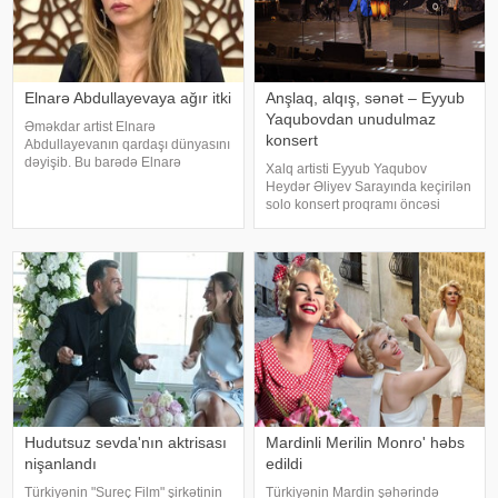
Elnarə Abdullayevaya ağır itki
Anşlaq, alqış, sənət – Eyyub
Yaqubovdan unudulmaz
Əməkdar artist Elnarə
konsert
Abdullayevanın qardaşı dünyasını
dəyişib. Bu barədə Elnarə
Xalq artisti Eyyub Yaqubov
Abdullayeva sosial şəbəkə
Heydər Əliyev Sarayında keçirilən
hesabında yazıb. O, kədərini bu
solo konsert proqramı öncəsi
sözlərlə ifadə edib:. "Bəzən insan
media nümayəndələrinin
elə bir itki yaşayır ki, onu heç bir
suallarını cavablandırıb,
söz ifad
yaradıcılığı və konsertlə bağlı
fikirlərini bölüşüb. xəbər verir ki,
sənətkarın sözlərin
Hudutsuz sevda'nın aktrisası
Mardinli Merilin Monro' həbs
nişanlandı
edildi
Türkiyənin "Sureç Film" şirkətinin
Türkiyənin Mardin şəhərində