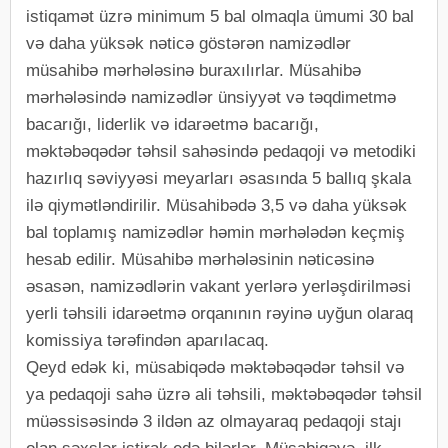
istiqamət üzrə minimum 5 bal olmaqla ümumi 30 bal
və daha yüksək nəticə göstərən namizədlər
müsahibə mərhələsinə buraxılırlar. Müsahibə
mərhələsində namizədlər ünsiyyət və təqdimetmə
bacarığı, liderlik və idarəetmə bacarığı,
məktəbəqədər təhsil sahəsində pedaqoji və metodiki
hazırlıq səviyyəsi meyarları əsasında 5 ballıq şkala
ilə qiymətləndirilir. Müsahibədə 3,5 və daha yüksək
bal toplamış namizədlər həmin mərhələdən keçmiş
hesab edilir. Müsahibə mərhələsinin nəticəsinə
əsasən, namizədlərin vakant yerlərə yerləşdirilməsi
yerli təhsili idarəetmə orqanının rəyinə uyğun olaraq
komissiya tərəfindən aparılacaq.
Qeyd edək ki, müsabiqədə məktəbəqədər təhsil və
ya pedaqoji sahə üzrə ali təhsili, məktəbəqədər təhsil
müəssisəsində 3 ildən az olmayaraq pedaqoji stajı