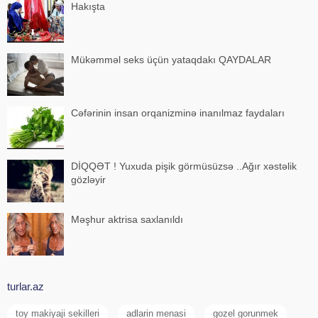
Hakışta
Mükəmməl seks üçün yataqdakı QAYDALAR
Cəfərinin insan orqanizminə inanılmaz faydaları
DİQQƏT ! Yuxuda pişik görmüsüzsə ..Ağır xəstəlik
gözləyir
Məşhur aktrisa saxlanıldı
turlar.az
toy makiyaji sekilleri
adlarin menasi
gozel gorunmek