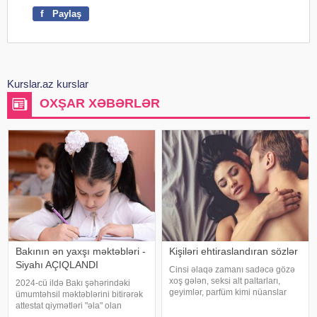
f
Paylaş
Kurslar.az kurslar
OXŞAR XƏBƏRLƏR
Bakının ən yaxşı məktəbləri -
Kişiləri ehtiraslandıran sözlər
Siyahı AÇIQLANDI
Cinsi əlaqə zamanı sadəcə gözə
xoş gələn, seksi alt paltarları,
2024-cü ildə Bakı şəhərindəki
geyimlər, parfüm kimi nüanslar
ümumtəhsil məktəblərini bitirərək
kişini başdan çıxarmağa bəs
attestat qiymətləri "əla" olan
etməyə bilər. Əlbəttə, bunların da
abituriyentlərindən 3.95%-i 200