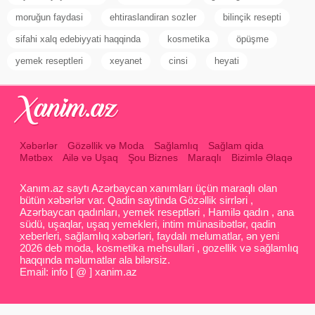
moruğun faydasi
ehtiraslandiran sozler
bilinçik resepti
sifahi xalq edebiyyati haqqinda
kosmetika
öpüşme
yemek reseptleri
xeyanet
cinsi
heyati
Xəbərlər
Gözəllik və Moda
Sağlamlıq
Sağlam qida
Mətbəx
Ailə və Uşaq
Şou Biznes
Maraqlı
Bizimlə Əlaqə
Xanım.az saytı Azərbaycan xanımları üçün maraqlı olan
bütün xəbərlər var. Qadin saytinda Gözəllik sirrləri ,
Azərbaycan qadınları, yemek reseptləri , Hamilə qadın , ana
südü, uşaqlar, uşaq yemekleri, intim münasibətlər, qadin
xeberleri, sağlamlıq xəbərləri, faydalı melumatlar, ən yeni
2026 deb moda, kosmetika mehsullari , gozellik və sağlamlıq
haqqında məlumatlar ala bilərsiz.
Email: info [ @ ] xanim.az