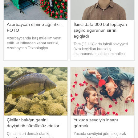
Azərbaycan elminə ağır itki -
İkinci dəfə 300 bal toplayan
FOTO
şagird uğurunun sirrini
açıqladı
Azərbaycanda baş müəllim vəfat
edib. -a istinadən xəbər verir ki,
Tam (11 illik) orta təhsil səviyyəsi
Azərbaycan Texnologiya
üzrə keçirilən buraxılış
Universitetinin (ATU) Mexanika və
imtahanında maksimum nəticə
nəqliyyat texnologiyaları
göstərən abituriyentlərdən biri də
kafedrasının baş müəllimi Natiq
Abşeron rayonu Ceyranbatan
Vəliyev dünyasını dəyişib. Qeyd
qəsəbəsi 1 saylı orta məktəbin
edək ki
məzunu Aydın Çingiz oğlu
Həsənlidir. O
Çinlilər balığın genini
Yuxuda sevdiyin insanı
dəyişdirib sümüksüz etdilər
görmək
Çin alimləri demək olar ki,
Yuxuda sevdiyini görmək gərək