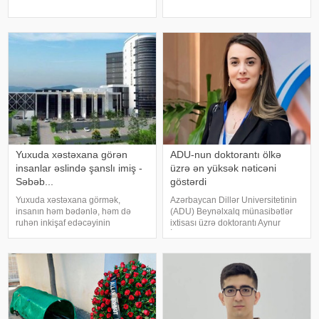
çox böyük önəmi var amma
baldan aşağı nəticə göstərib.
qulağa xoş gələn, onları dəli edən
xəbər verir ki, bu barədə -a Dövlət
sözləri
İmtahan Mərkəzində
Yuxuda xəstəxana görən
ADU-nun doktorantı ölkə
insanlar əslində şanslı imiş -
üzrə ən yüksək nəticəni
Səbəb...
göstərdi
Yuxuda xəstəxana görmək,
Azərbaycan Dillər Universitetinin
insanın həm bədənlə, həm də
(ADU) Beynəlxalq münasibətlər
ruhən inkişaf edəcəyinin
ixtisası üzrə doktorantı Aynur
göstəricisidir. Eyni zaman
İsayeva fəlsəfə doktoru
xəstəxana təmiz və təravətli isə
imtahanında respublika üzrə ən
bütün işləriniz yoluna girər.
yüksək nəticəni göstərib. xəbər
Yuxuda xəstə görmək isə iş
verir ki, bu barədə universitet
yerimnizi dəyişdirməyinizi
məluma