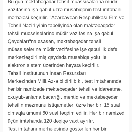
Bu gün məktəbəqədər təhsil müəssisələrinə müdir
vəzifəsinə işə qəbul üzrə müsabiqənin test imtahanı
mərhələsi keçirilir. "Azərbaycan Respublikası Elm və
Təhsil Nazirliyinin tabeliyində olan məktəbəqədər
təhsil müəssisələrinə müdir vəzifəsinə işə qəbul
Qaydaları"na əsasən, məktəbəqədər təhsil
müəssisələrinə müdir vəzifəsinə işə qəbul ilk dəfə
mərkəzləşdirilmiş qaydada müsabiqə yolu ilə
elektron sistem üzərindən həyata keçirilir.
Təhsil İnstitutunun İnsan Resursları
Mərkəzindən Milli.Az-a bildirilib ki, test imtahanında
hər bir namizədə məktəbəqədər təhsil və idarəetmə,
oxuyub-anlama bacarığı, məntiq və məktəbəqədər
təhsilin məzmunu istiqamətləri üzrə hər biri 15 sual
olmaqla ümumi 60 sual təqdim edilir. Hər bir namizəd
üçün imtahanda 120 dəqiqə vaxt ayrılır.
Test imtahanı mərhələsində göstərilən hər bir