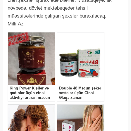
olan şəxslər iştirak edə bilərlər. Müsabiqəyə, ilk
növbədə, dövlət məktəbəqədər təhsil
müəssisələrində çalışan şəxslər buraxılacaq.
Milli.Az