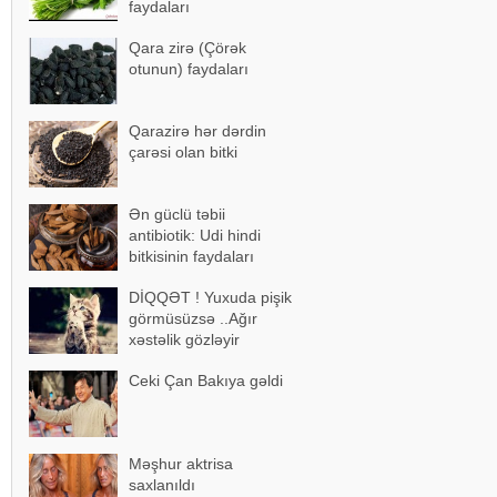
faydaları
Qara zirə (Çörək
otunun) faydaları
Qarazirə hər dərdin
çarəsi olan bitki
Ən güclü təbii
antibiotik: Udi hindi
bitkisinin faydaları
DİQQƏT ! Yuxuda pişik
görmüsüzsə ..Ağır
xəstəlik gözləyir
Ceki Çan Bakıya gəldi
Məşhur aktrisa
saxlanıldı