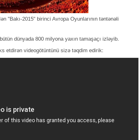
n "Bakı-2015" birinci Avropa Oyunlarının təntənəli
ə bütün dünyada 800 milyona yaxın tamaşaçı izləyib.
 etdirən videogötüntünü sizə təqdim edirik: