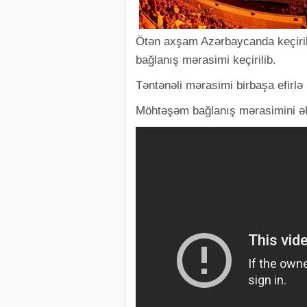
Ötən axşam Azərbaycanda keçirilə
bağlanış mərasimi keçirilib.
Təntənəli mərasimi birbaşa efirl
Möhtəşəm bağlanış mərasimini əks