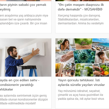
arın piyinin səbəbi çox yemək
"Ən çətin məqam diaqnozu ilk
eyilmiş
dəfə deməkdir" - MÜSAHİBƏ
eni araşdırma yaş artdıqca piyin niyə
Xərçəng haqqında çox danışırıq.
sasən bel və qarın nahiyəsində
Statistikalardan, müalicələrdən,
oplandığını üzə çıxarıb. Bir çox insan
dərmanlardan. Amma bu xəstəliyin
aşlandıqca çəkisi demək olar ki,
arxasında dayanan insanlardan,
əyişməsə də, qarın nahiyəsinin
onların qorxularından, ümidlərindən,
öyüdüyünü müşahidə edir. Bu isə
yanlış bildiklərindən daha az danışırıq.
əkcə esteti
Elə buna gör
ayda ən çox edilən səhv -
Yayın qorxulu təhlükəsi: İsti
ondisionerin yaratdığı
aylarda sürətlə yayılan viruslar
əhlükələr
Yay mövsümü istirahət, səyahət,
çimərlik və açıq hava gəzintiləri ilə
ay aylarında sərinləmək üçün geniş
yadda qalsa da, isti aylar bəzi virus
stifadə olunan kondisionerlər düzgün
infeksiyalarının yayılması üçün
stifadə edilmədikdə müxtəlif
əlverişli şərait yarada bilər. Buna
ağlamlıq problemlərinə səbəb ola