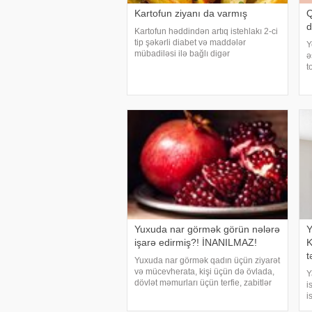
Kartofun ziyanı da varmış
Q
d
Kartofun həddindən artıq istehlakı 2-ci
tip şəkərli diabet və maddələr
Y
mübadiləsi ilə bağlı digər
ə
pozğunluqların yaranma riskini artıra
t
bilər. Bu nəticəyə kartofun sağlamlığa
y
təsirini araşdıran yapon alimləri
d
gəliblər. -
b
t
Yuxuda nar görmək görün nələrə
Y
işarə edirmiş?! İNANILMAZ!
K
t
Yuxuda nar görmək qadın üçün ziyarət
və mücevherata, kişi üçün də övlada,
Y
dövlət məmurları üçün terfie, zabitlər
i
üçün əmrlərinin keçməsinə, kəndli
i
üçün oktyabr bərəkətinə, tacir üçün
s