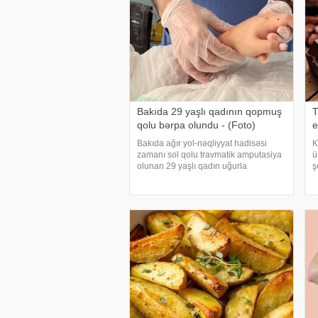
Bakıda 29 yaşlı qadının qopmuş
T
qolu bərpa olundu - (Foto)
e
Bakıda ağır yol-nəqliyyat hadisəsi
K
zamanı sol qolu travmatik amputasiya
ü
olunan 29 yaşlı qadın uğurla
ş
əməliyyat edilib. xəbər verir ki,
o
hadisədən sonra zərərçəkən Səhiyyə
t
Nazirliyi Akademik M.A.Topçubaşov
a
adına Elmi Cərrahiyy
b