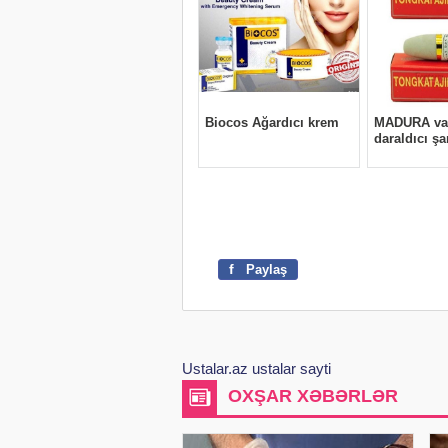
f
Paylaş
Ustalar.az ustalar sayti
OXŞAR XƏBƏRLƏR