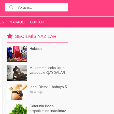
ES
MARAQLI
DOKTOR
SEÇILMIŞ YAZILAR
Hakışta
Mükəmməl seks üçün
yataqdakı QAYDALAR
İdeal Dieta: 1 həftəyə 5
kq arıqla!
Cəfərinin insan
orqanizminə inanılmaz