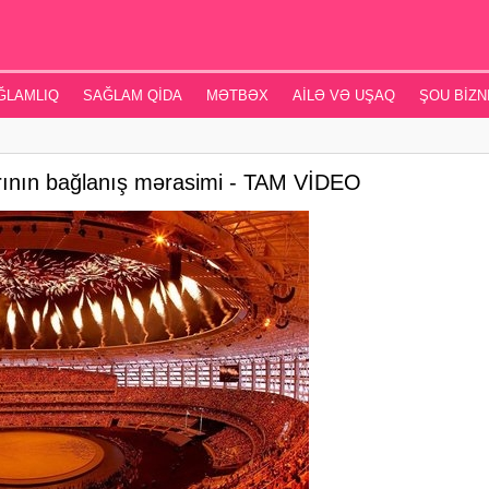
ĞLAMLIQ
SAĞLAM QIDA
MƏTBƏX
AILƏ VƏ UŞAQ
ŞOU BIZN
rının bağlanış mərasimi - TAM VİDEO