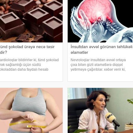
ünd şokolad ürəyə necə təsir
İnsultdan əvvəl görünən təhlükəli
dir?
əlamətlər
ardioloqlar bildirirlər ki, tünd şokolad
Nevroloqlar insultdan əvvəl ortaya
rək sağlamlığı üçün südlü
çıxa bilən gizli əlamətlərə diqqət
okoladdan daha faydalı hesab
yetirməyə çağırıblar. xəbər verir ki,
lunur. Bunun əsas səbəbi kakaonun
insult bəzi hallarda qəfil baş vermir və
ərkibində olan flavanollar, güclü
beyin günlər, hətta həftələr əvvəl
ntioksidant maddələrdir. -a istinadən
müəyyən siqnallar verə bilər. Lakin b
ildirir ki