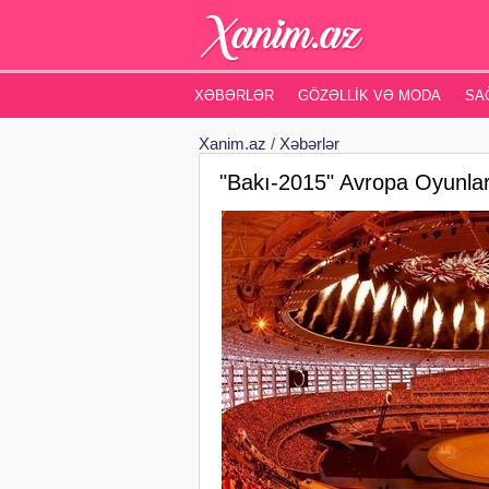
XƏBƏRLƏR
GÖZƏLLIK VƏ MODA
SA
Xanim.az
/
Xəbərlər
"Bakı-2015" Avropa Oyunla