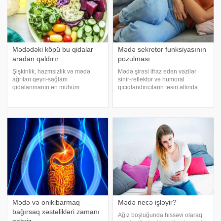
Mədədəki köpü bu qidalar
Mədə sekretor funksiyasının
aradan qaldırır
pozulması
Şişkinlik, həzmsizlik və mədə
Mədə şirəsi ifraz edən vəzilər
ağrıları qeyri-sağlam
sinir-reflektor və humoral
qidalanmanın ən mühüm
qıcıqlandırıcıların təsiri altında
əlamətləridir. Mütəxəssislər
fəaliyyət göstərir. Mədə şirəsinin
şişkinlik və həzmsizlik zamanı
reflektor sekresiyası bir sıra şərti
bəzi qidaların dərhal istehlak
və şərtsiz reflekslər vasitəsilə
edilməsi lazım olduğunu
həyata keçirilir. Humora
bildirirlər. Bu qidalar şişkinliy
Mədə və onikibarmaq
Mədə necə işləyir?
bağırsaq xəstəlikləri zamanı
Ağız boşluğunda hissəvi olaraq