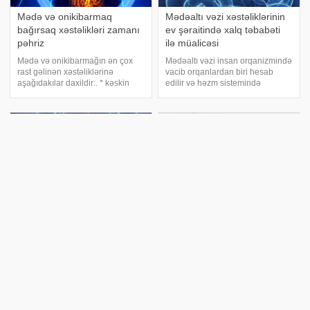
Mədə və onikibarmaq
Mədəaltı vəzi xəstəliklərinin
bağırsaq xəstəlikləri zamanı
ev şəraitində xalq təbabəti
pəhriz
ilə müalicəsi
Mədə və onikibarmağın ən çox
Mədəaltı vəzi insan orqanizmində
rast gəlinən xəstəliklərinə
vacib orqanlardan biri hesab
aşağıdakılar daxildir:. * kəskin
edilir və həzm sistemində
qastrit. * xroniki qastrit. *
yaxından iştirak edir. Bu orqanın
onikibarmaq yarası. * mədə
xalq təbabəti üsulları ilə
yarası. Bu xəstəliklər zamanı
müalicəsi sağlamlıqla əlaqədar
xüsusi pəhriz qaydalarına əməl
bir çox problemlərin aradan
eləmək lazımdır
qalxmasına səbə
Mədə və onikibarmaq
Mədə-bağırsaq üçün ən
bağırsaq xəstəlikləri zamanı
faydalı 10 ƏRZAQ
pəhriz
Bağırsaqların normal mikroflorası
insan sağlamlığında çox böyük
Mədə və onikibarmağın ən çox
rol oynayır. Bağırsaqlarda
rast gəlinən xəstəliklərinə
yaşayan faydalı mikroorqanizmlər
aşağıdakılar daxildir:. * kəskin
həzm proseslərində aktiv iştirak
qastrit. * xroniki qastrit. *