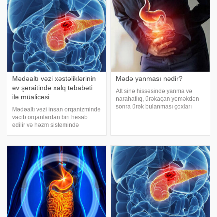
eləmək lazımdır
Mədəaltı vəzi xəstəliklərinin
Mədə yanması nədir?
ev şəraitində xalq təbabəti
Alt sinə hissəsində yanma və
ilə müalicəsi
narahatlıq, ürəkaçan yeməkdən
sonra ürək bulanması çoxları
Mədəaltı vəzi insan orqanizmində
tərəfindən yaşanılır. Qidalanma,
vacib orqanlardan biri hesab
həyat tərzi və bir sıra xəstəliklərin
edilir və həzm sistemində
əlaməti olaraq mədə yanması
yaxından iştirak edir. Bu orqanın
demək olar ki, hər kəsə tanışdır
xalq təbabəti üsulları ilə
müalicəsi sağlamlıqla əlaqədar
bir çox problemlərin aradan
qalxmasına səbə