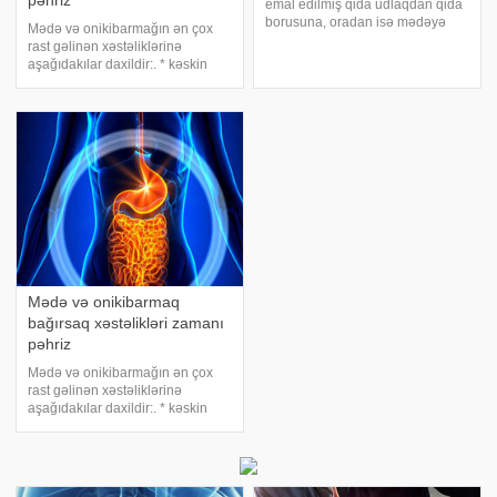
pəhriz
emal edilmiş qida udlaqdan qida
borusuna, oradan isə mədəyə
Mədə və onikibarmağın ən çox
daxil olur. Mədə - həzm
rast gəlinən xəstəliklərinə
sisteminin genişlənmiş hissəsi
aşağıdakılar daxildir:. * kəskin
olub, qida borusundan keçdikdən
qastrit. * xroniki qastrit. *
sonra qidanın yığıldığı yerdir.
onikibarmaq yarası. * mədə
Mədə sol qabırğaalt
yarası. Bu xəstəliklər zamanı
xüsusi pəhriz qaydalarına əməl
eləmək lazımdır
Mədə və onikibarmaq
bağırsaq xəstəlikləri zamanı
pəhriz
Mədə və onikibarmağın ən çox
rast gəlinən xəstəliklərinə
aşağıdakılar daxildir:. * kəskin
qastrit. * xroniki qastrit. *
onikibarmaq yarası. * mədə
yarası. Bu xəstəliklər zamanı
xüsusi pəhriz qaydalarına əməl