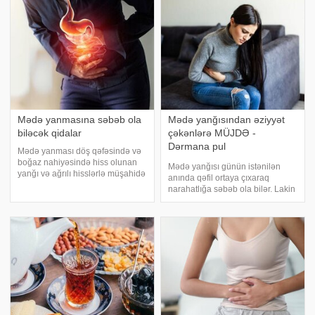
edə bilər. xəbər verir ki, EuroOnc
sayəsində mədədəki artıq
turşunu balanslaşdırmağa kömək
edir. Eyni zamanda
Mədə yanmasına səbəb ola
Mədə yanğısından əziyyət
biləcək qidalar
çəkənlərə MÜJDƏ -
Dərmana pul
Mədə yanması döş qəfəsində və
xərcləməyəcəksiniz
boğaz nahiyəsində hiss olunan
Mədə yanğısı günün istənilən
yanğı və ağrılı hisslərlə müşahidə
anında qəfil ortaya çıxaraq
olunur. xəbər verir ki, bu vəziyyət
narahatlığa səbəb ola bilər. Lakin
adətən mədə şirəsinin
Amerikalı gastroenteroloq Cosef
tərkibindəki duz turşusu və
Salhab bu narahatlığı cəmi bir
fermentlərin mədədən yuxarıda
neçə dəqiqə ərzində, üstəlik
yerləşən qid
dərman istifadə etmədən aradan
qaldırmağı