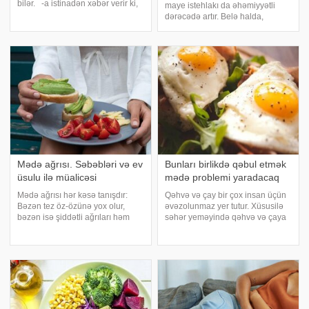
bilər. -a istinadən xəbər verir ki,
maye istehlakı da əhəmiyyətli
qastroenteroloq Rustam Sadıkov
dərəcədə artır. Belə halda,
populyar içkinin zərərindən
gündəlik maye ehtiyacını
danışıb. "Səhər acqarına və ya
qarşılamağa çalışan bir çox insan
yatmazdan əvvəl limonlu ilı
su əvəzinə daha rəngli və ləzzətli
içkilərə üstünlük verir. -a
istinadən xəbə
Mədə ağrısı. Səbəbləri və ev
Bunları birlikdə qəbul etmək
üsulu ilə müalicəsi
mədə problemi yaradacaq
Mədə ağrısı hər kəsə tanışdır:
Qəhvə və çay bir çox insan üçün
Bəzən tez öz-özünə yox olur,
əvəzolunmaz yer tutur. Xüsusilə
bəzən isə şiddətli ağrıları həm
səhər yeməyində qəhvə və çaya
gündüz, həm də gecə
əlavə olaraq nə qəbul etdiyiniz
narahatçılıq yaradır. Hansı
sağlamlığınız üçün son dərəcə
hallarda təcili tibbi yardım
əhəmiyyətlidir. axşam.az-a
axtarmaq lazımdır və nə vaxt
istinadən xəbər verir ki,
öhdəsindən gələ bilərsiniz
mütəxəssislə