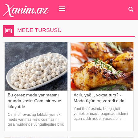
MEDE TURSUSU
Bu çərəz mədə yanmasını
Acılı, yağlı, yoxsa turş? -
anında kəsir: Cəmi bir ovuc
Mədə üçün ən zərərli qida
kifayətdir
Yeni il süfrəsində bol çeşidli
yeməklər mədə-bağırsaq sistemi
Cəmi bir ovuc ağ ləbləbi yemək
üçün ciddi risklər yarada bilər.
mədə yanması və qıcqırmasını
Mütəxəssislər xəbərdarlıq edir ki,
qısa müddətdə yüngülləşdirə bilir.
bəzi qidalar bayram sevincini
xəbər verir ki, ağ ləbləbi
sağlamlıq problemləri ilə əvəz
tərkibindəki komponentlər