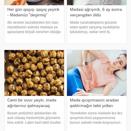
Hər gün qaşıq- qaşıq yeyirik
Mədəsi ağrıyırdı, 6 ay sonra
- Mədəmizi "deşirmiş"
xərçəngdən öldü
Ən sevilən ləzzətlərdən biri olan
Mədə narahatlıqlarını gözardı
mürəbbənin əslində mədəyə və
edən qadın xərçəng xəstəliyinə
qaraciyərə böyük zərərləri olduğu
tutulubmuş. xəbər verir ki,
məlum olub. xəbər verir ki, şəkər
İngiltərənin Sauthempton
və əlavələrlə zəngin olan bu şirin
şəhərində yaşayan Ade Mosli
ləzzət hər gün, xüsusilə səhərlər
aylarla davam edən mədə
qaşıq-qaşıq yeyildikdə
qıcıqlanması problemini
görməzdən gəlib. Simptomların
şiddətlənməs
Cəmi bir ovuc yeyin, mədə
Mədə qıcqırmasını aradan
ağrılarınız qalmayacaq
qaldırmağın təbii yolları
Bəzən yediyimiz qidalardan da
Yeməkdən sonra mədədə tez-tez
asılı olaraq mədəmizdə göynəmə
qıcqırma hissi yaşayırsınızsa
hiss edirik. Lakin bəzi təbii üsullar
bunun səbəbi mədə turşusunun
bu problemin aradan qalxmasına
həddindən artıq olması ola bilər.