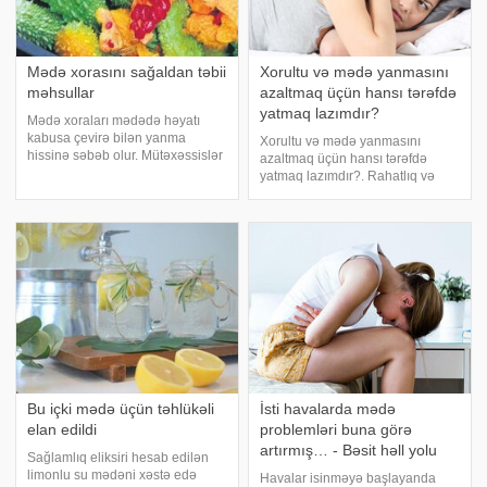
Mədə xorasını sağaldan təbii
Xorultu və mədə yanmasını
məhsullar
azaltmaq üçün hansı tərəfdə
yatmaq lazımdır?
Mədə xoraları mədədə həyatı
kabusa çevirə bilən yanma
Xorultu və mədə yanmasını
hissinə səbəb olur. Mütəxəssislər
azaltmaq üçün hansı tərəfdə
bu dözülməz ağrılara qarşı
yatmaq lazımdır?. Rahatlıq və
dərman müalicəsi ilə yanaşı,
sağlamlıq vəziyyətini nəzərə
həkimlə məsləhətləşərək bitki
alaraq yuxu mövqeyini düzgün
müalicəsinə başlamağı da
seçmək lazımdır. . -a
məsləhət görürlər. -
istinadən bildirir ki, nevroloqlar
yan və ya arxa üst
Bu içki mədə üçün təhlükəli
İsti havalarda mədə
elan edildi
problemləri buna görə
artırmış… - Bəsit həll yolu
Sağlamlıq eliksiri hesab edilən
limonlu su mədəni xəstə edə
Havalar isinməyə başlayanda