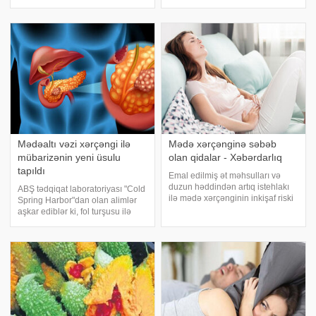
kömək edir. xəbər verir ki, əgər
Yeməkdən sonra mədənizdə
tez-tez mədə yanması hiss
yanma, ağrı və şişkinlik hiss
edirsinizsə, ədviyyatlı, yağlı v
etmək istəmirsinizsə, diqqət
etməli olduğunu
Mədəaltı vəzi xərçəngi ilə
Mədə xərçənginə səbəb
mübarizənin yeni üsulu
olan qidalar - Xəbərdarlıq
tapıldı
Emal edilmiş ət məhsulları və
duzun həddindən artıq istehlakı
ABŞ tədqiqat laboratoriyası "Cold
ilə mədə xərçənginin inkişaf riski
Spring Harbor"dan olan alimlər
artır. -a istinadən bildirir ki, bu
aşkar ediblər ki, fol turşusu ilə
barədə DocMed klinikasının
immunoterapiya siçanlarda
qastroenteroloqu Yana
mədəaltı vəzidə bədxassəli
Komissarova danışıb. "Mədəyə
şişlərini məhv edir. -a istinadən
həqiqətə
bildirir ki, alimlərin sözlərin