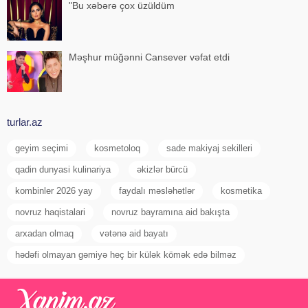
"Bu xəbərə çox üzüldüm
Məşhur müğənni Cansever vəfat etdi
turlar.az
geyim seçimi
kosmetoloq
sade makiyaj sekilleri
qadin dunyasi kulinariya
əkizlər bürcü
kombinler 2026 yay
faydalı məsləhətlər
kosmetika
novruz haqistalari
novruz bayramına aid bakışta
arxadan olmaq
vətənə aid bayatı
hədəfi olmayan gəmiyə heç bir külək kömək edə bilməz