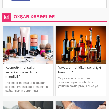
OXŞAR XƏBƏRLƏR
Kosmetik məhsulları
Yayda ən təhlükəli spirtli içki
seçərkən nəyə diqqət
hansıdır?
etməliyik?
Yay aylarında bir çoxları
sərinlənməyin ən təhlükəsiz
"Kosmetik məhsulların düzgün
yolunun soyuq pivə, sidr və ya
seçilməsi və istifadəsi insanların
şirin kokteyl içmək olduğunu
sağlamlığının qorunması
düşünür. Güclü spirtli içkilərdən
baxımından mühüm əhəmiyyət
istidə uzaq durmağa çalışsalar da,
daşıyır". xəbər verir ki, bu fikirləri
az alkoqollu içkilər çox vaxt
Səhiyyə Nazirliyinin rəsmi
zərərsi
"Instagram" hesabınd