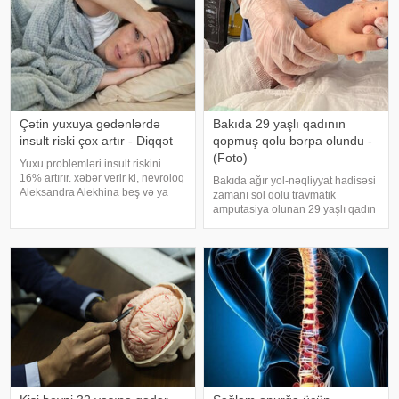
Çətin yuxuya gedənlərdə
Bakıda 29 yaşlı qadının
insult riski çox artır - Diqqət
qopmuş qolu bərpa olundu -
(Foto)
Yuxu problemləri insult riskini
16% artırır. xəbər verir ki, nevroloq
Bakıda ağır yol-nəqliyyat hadisəsi
Aleksandra Alekhina beş və ya
zamanı sol qolu travmatik
daha çox yuxu pozğunluğu
amputasiya olunan 29 yaşlı qadın
simptomundan əziyyət çəkən
uğurla əməliyyat edilib. xəbər
insanlarda insult riskinin ikiqat
verir ki, hadisədən sonra
artdığını deyib. İnsult ciddi və
zərərçəkən Səhiyyə Nazirliyi
həyat
Akademik M.A.Topçubaşov adına
Elmi Cərrahiyy