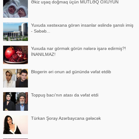
Əkiz uşaq doğmaq üçün MÜTLƏQ OXUYUN
Yuxuda xəstəxana görən insanlar əslində şanslı imiş
- Səbəb...
Yuxuda nar görmək görün nələrə işarə edirmiş?!
İNANILMAZ!
Blogerin əri onun ad günündə vəfat etdib
Toppuş bacı'nın atası da vəfat etdi
Türkan Şoray Azərbaycana gələcək