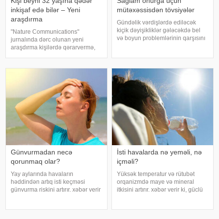
Kişi beyni 32 yaşına qədər
Sağlam onurğa üçün
inkişaf edə bilər – Yeni
mütəxəssisdən tövsiyələr
araşdırma
Gündəlik vərdişlərdə ediləcək
kiçik dəyişikliklər gələcəkdə bel
"Nature Communications"
və boyun problemlərinin qarşısını
jurnalında dərc olunan yeni
almağa kömək edə bilər. xəbər
araşdırma kişilərdə qərarvermə,
verir ki, türkiyəli professor Turgut
impulsların idarə olunması və risk
Akgülün sözlərinə görə, düzgün
qiymətləndirilməsinə cavabdeh
duruş onurğanın sağlam
olan beyin nahiyələrinin orta
qalmasınd
hesabla 32 yaşına qədər inkişa
Günvurmadan necə
İsti havalarda nə yeməli, nə
qorunmaq olar?
içməli?
Yay aylarında havaların
Yüksək temperatur və rütubət
həddindən artıq isti keçməsi
orqanizmdə maye və mineral
günvurma riskini artırır. xəbər verir
itkisini artırır. xəbər verir ki, güclü
ki, xüsusilə uşaqlar, yaşlılar,
tərləmə nəticəsində yaranan su
xroniki xəstəliyi olan şəxslər və
və mineral çatışmazlığı huşun
açıq havada çalışanlar daha
itirilməsinə, başgicəllənmə və