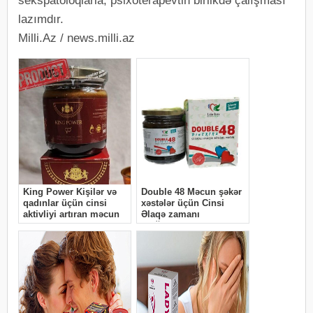
sekspatoloqlarla, psixoterapevtin birlikdə çalışması
lazımdır.
Milli.Az / news.milli.az