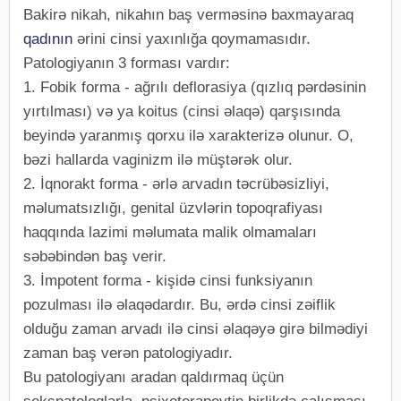
Bakirə nikah, nikahın baş verməsinə baxmayaraq
qadının
ərini cinsi yaxınlığa qoymamasıdır.
Patologiyanın 3 forması vardır:
1. Fobik forma - ağrılı deflorasiya (qızlıq pərdəsinin
yırtılması) və ya koitus (cinsi əlaqə) qarşısında
beyində yaranmış qorxu ilə xarakterizə olunur. O,
bəzi hallarda vaginizm ilə müştərək olur.
2. İqnorakt forma - ərlə arvadın təcrübəsizliyi,
məlumatsızlığı, genital üzvlərin topoqrafiyası
haqqında lazimi məlumata malik olmamaları
səbəbindən baş verir.
3. İmpotent forma - kişidə cinsi funksiyanın
pozulması ilə əlaqədardır. Bu, ərdə cinsi zəiflik
olduğu zaman arvadı ilə cinsi əlaqəyə girə bilmədiyi
zaman baş verən patologiyadır.
Bu patologiyanı aradan qaldırmaq üçün