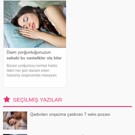
diqqətli olmalıdırlar.
ürəkbulanma kimi hallara səbəb
Günvurmadan qorunma
ol
Daim yorğunluğunuzun
səbəbi bu xəstəliklər ola bilər
Bəzən yorğunluq normal haldır,
lakin hər gün davam edən
halsızlıq orqanizmdə müəyyən
problemlərin əlaməti ola bilər.
xəbər verir ki, davamlı
yorğunluğun səbəbləri arasında
qan azlığı, qalxanabənzər vəz
SEÇILMIŞ YAZILAR
xəstəlikləri, şəkərl
Qadınları orqazma çatdıran 7 seks pozası