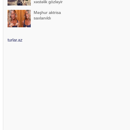
xəstəlik gözləyir
Məşhur aktrisa
saxlanıldı
turlar.az