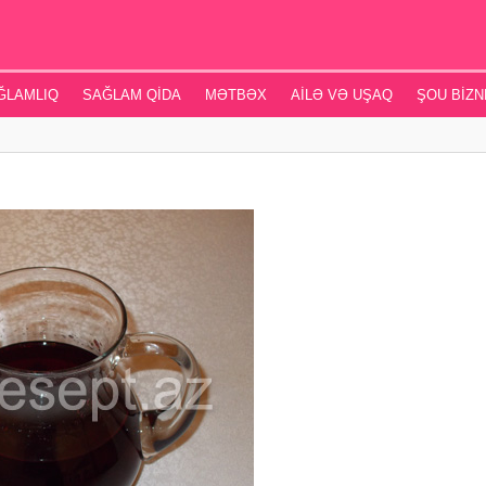
ĞLAMLIQ
SAĞLAM QIDA
MƏTBƏX
AILƏ VƏ UŞAQ
ŞOU BIZN