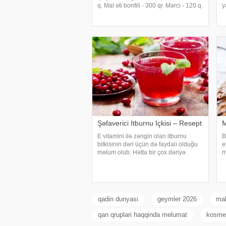
q. Mal əti bonfili - 300 qr. Mərci - 120 q.
y
Təzə bolqar bibəri - 200 q. Zeytun yağı
q
- 50 q. Kərə yağı - 50 q. Pomidor
(
sousu - 400 q. Soyulmuş sarımsa
d
Şəfaverici Itburnu Içkisi – Resept
M
E vitamini ilə zəngin olan itburnu
B
bitkisinin dəri üçün də faydalı olduğu
e
məlum olub. Hətta bir çox dəriyə
m
qulluq vasitələrinin tərkibinə itburnu
i
ekstraktı və yağı əlavə edilir. Bu bitkini
m
olduğu kimi yemək bir qədər çətindir
o
d
qadin dunyasi
geymler 2026
mak
qan qruplari haqqinda melumat
kosme