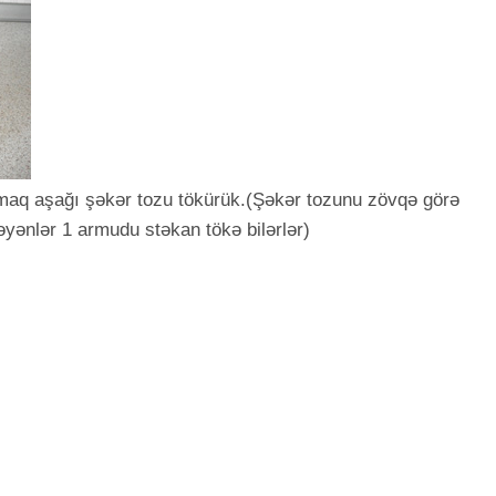
maq aşağı şəkər tozu tökürük.(Şəkər tozunu zövqə görə
əyənlər 1 armudu stəkan tökə bilərlər)