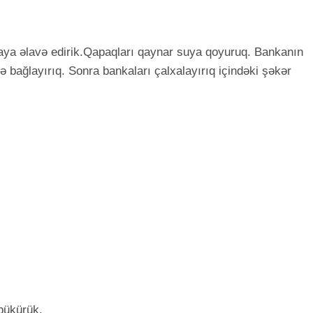
ya əlavə edirik.Qapaqları qaynar suya qoyuruq. Bankanın
lə bağlayırıq. Sonra bankaları çalxalayırıq içindəki şəkər
bükürük.