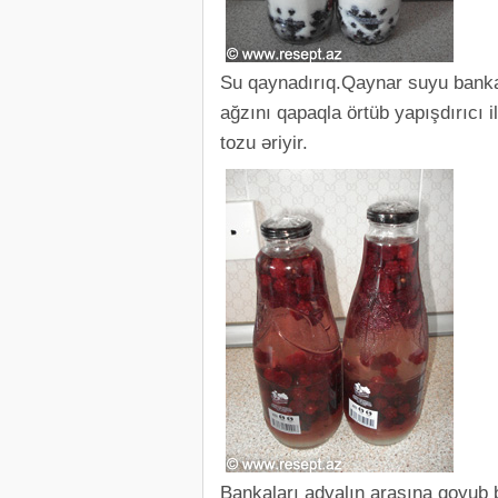
Su qaynadırıq.Qaynar suyu banka
ağzını qapaqla örtüb yapışdırıcı i
tozu əriyir.
Bankaları adyalın arasına qoyub 