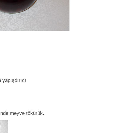
 yapışdırıcı
ndə meyvə tökürük.