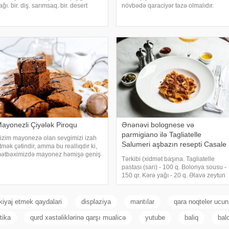
ağı. bir. diş. sarımsaq. bir. desert
növbədə qaraciyər təzə olmalıdır.
aşığı. duz. 3-4. filial. rozmarin
Yaxşı qaraciyər yumşaq, elastik, nəm
istədiyiniz kimi). bir. çay qaşığı. təzə
və parlaq olur. Qaraciyərin üzərində
oğranmış qara bibər. İkinc
qan laxtaları, yaşıl ləkələr olmamalıdır
ayonezli Çiyələk Piroqu
Ənənəvi bolognese və
parmigiano ilə Tagliatelle
izim mayonezə olan sevgimizi izah
Salumeri aşbazın resepti Casale
tmək çətindir, amma bu reallıqdır ki,
Luciano
ətbəximizdə mayonez həmişə geniş
Tərkibi (xidmət başına. Tagliatelle
stifadə olunub. Çox az adam bilir ki,
pastası (sarı) - 100 q. Bolonya sousu -
ayonezlə təkcə salatlar hazırlamaq
150 qr. Kərə yağı - 20 q. Əlavə zeytun
lmur. Ondan həmçinin şirniyyatlarda
yağı - 10 q. Parmesan pendir - 10 q.
Yeməli duz - 0,2 q. Qara bibər
qarğıdalı - 1 q. Toyuq suyu - 150 ml
iyaj etmek qaydalari
displaziya
mantılar
qara noqteler ucun
tika
qurd xəstəliklərinə qarşı mualicə
yutube
baliq
bal