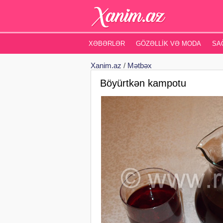
XƏBƏRLƏR
GÖZƏLLIK VƏ MODA
SA
Xanim.az
/
Mətbəx
Böyürtkən kampotu