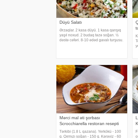
Düyü Salatı
Ç
t
Ərzaqlar. 2 kasa düyü. 1 kasa qarışıq
yaşıl noxud. 2 budaq təzə soğan. ½
K
dəstə cəfəri. 8-10 ədəd gavalı turşusu.
T
1 kasa dənələnmiş qarğıdalı. 2 st.
y
limon suyu. Zeytun yağı, duz, pul
s
bibər. Hazırlanması. Təzə soğan və
k
cəfər
q
Mərci mal əti şorbası
L
Scrocchiarella restoran resepti
K
Tərkibi (1.8 L qazana). Yerkökü - 100
F
q. Qırmızı soğan - 150 q. Kərəviz - 60
o