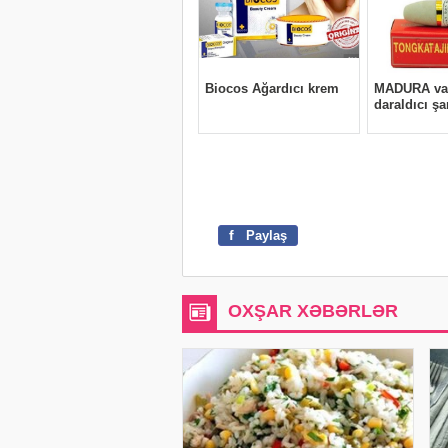
f
Paylaş
OXŞAR XƏBƏRLƏR