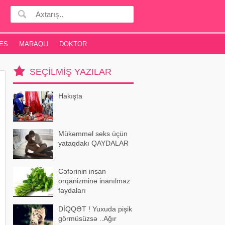
ES
MARAQLI
DOKTOR
SEÇILMIŞ YAZILAR
Hakışta
Mükəmməl seks üçün
yataqdakı QAYDALAR
Cəfərinin insan
orqanizminə inanılmaz
faydaları
DİQQƏT ! Yuxuda pişik
görmüsüzsə ..Ağır