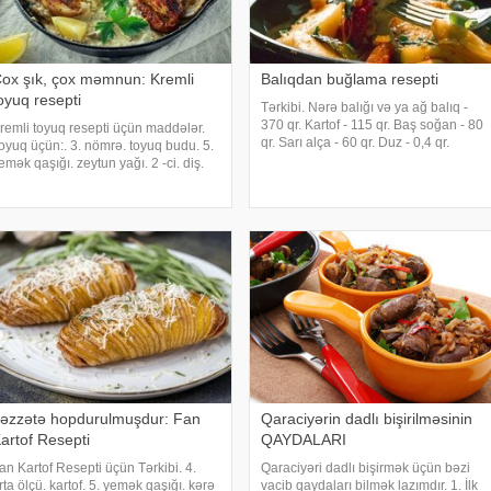
ox şık, çox məmnun: Kremli
Balıqdan buğlama resepti
oyuq resepti
Tərkibi. Nərə balığı və ya ağ balıq -
370 qr. Kartof - 115 qr. Baş soğan - 80
remli toyuq resepti üçün maddələr.
qr. Sarı alça - 60 qr. Duz - 0,4 qr.
oyuq üçün:. 3. nömrə. toyuq budu. 5.
Döyülmüş qara istiot - 0,3 qr.
emək qaşığı. zeytun yağı. 2 -ci. diş.
Hazirlama qaydasi. Balıq təmizlənir,
arımsaq. bir. çay qaşığı. quru
yuyulur və qurulanır. Kartof, soğan
əklikotu. bir. desert qaşığı. limon
təmizlənir
abığı. bir. desert qaşığı. duz. bir. ça
əzzətə hopdurulmuşdur: Fan
Qaraciyərin dadlı bişirilməsinin
artof Resepti
QAYDALARI
an Kartof Resepti üçün Tərkibi. 4.
Qaraciyəri dadlı bişirmək üçün bəzi
rta ölçü. kartof. 5. yemək qaşığı. kərə
vacib qaydaları bilmək lazımdır. 1. İlk