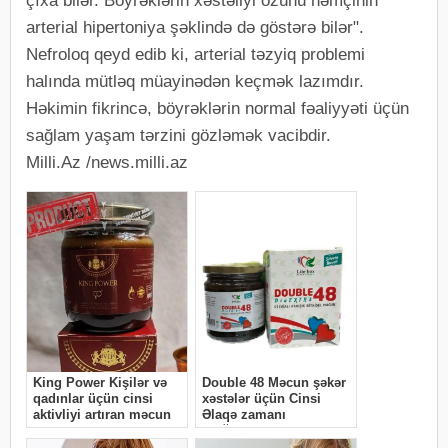
çıxa bilər. Böyrəklərin xəstəliyi özünü həmçinin
arterial hipertoniya şəklində də göstərə bilər".
Nefroloq qeyd edib ki, arterial təzyiq problemi
halında mütləq müayinədən keçmək lazımdır.
Həkimin fikrincə, böyrəklərin normal fəaliyyəti üçün
sağlam yaşam tərzini gözləmək vacibdir.
Milli.Az /news.milli.az