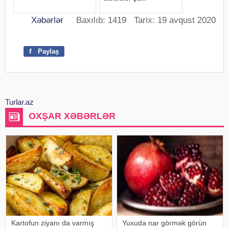
Xəbərlər
Baxılıb: 1419 Tarix: 19 avqust 2020
f
Paylaş
Turlar.az
OXŞAR XƏBƏRLƏR
Kartofun ziyanı da varmış
Yuxuda nar görmək görün