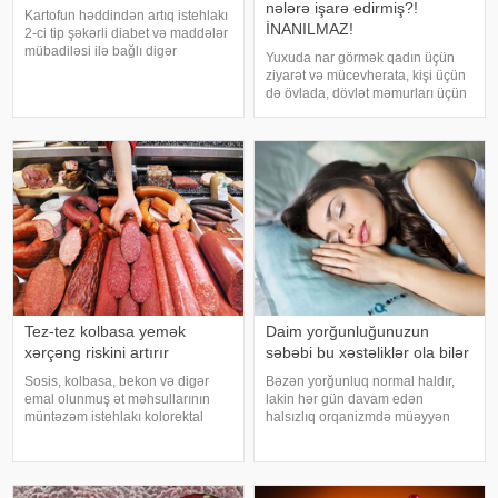
nələrə işarə edirmiş?!
Kartofun həddindən artıq istehlakı
İNANILMAZ!
2-ci tip şəkərli diabet və maddələr
mübadiləsi ilə bağlı digər
Yuxuda nar görmək qadın üçün
pozğunluqların yaranma riskini
ziyarət və mücevherata, kişi üçün
artıra bilər. Bu nəticəyə kartofun
də övlada, dövlət məmurları üçün
sağlamlığa təsirini araşdıran
terfie, zabitlər üçün əmrlərinin
yapon alimləri gəliblər. -
keçməsinə, kəndli üçün oktyabr
bərəkətinə, tacir üçün çox quru,
xalq üçün yaxşı bir idarəy
Tez-tez kolbasa yemək
Daim yorğunluğunuzun
xərçəng riskini artırır
səbəbi bu xəstəliklər ola bilər
Sosis, kolbasa, bekon və digər
Bəzən yorğunluq normal haldır,
emal olunmuş ət məhsullarının
lakin hər gün davam edən
müntəzəm istehlakı kolorektal
halsızlıq orqanizmdə müəyyən
(yoğun və düz bağırsaq) xərçəngi
problemlərin əlaməti ola bilər.
riskini artıra bilər. xəbər verir ki, bu
xəbər verir ki, davamlı
barədə Rusiya Səhiyyə
yorğunluğun səbəbləri arasında
Nazirliyinin Milli Kliniki
qan azlığı, qalxanabənzər vəz