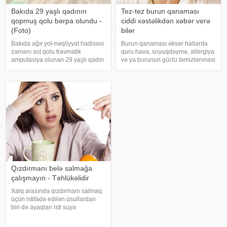
Bakıda 29 yaşlı qadının
Tez-tez burun qanaması
qopmuş qolu bərpa olundu -
ciddi xəstəlikdən xəbər verə
(Foto)
bilər
Bakıda ağır yol-nəqliyyat hadisəsi
Burun qanaması əksər hallarda
zamanı sol qolu travmatik
quru hava, soyuqdəymə, allergiya
amputasiya olunan 29 yaşlı qadın
və ya burunun güclü təmizlənməsi
uğurla əməliyyat edilib. xəbər
nəticəsində yaranır və təhlükəli
verir ki, hadisədən sonra
olmur. xəbər verir ki, lakin qanama
zərərçəkən Səhiyyə Nazirliyi
tez-tez təkrarlanır, çox olursa və
Akademik M.A.Topçubaşov adına
ya çətin dayanırsa, mütlə
Elmi Cərrahiyy
Qızdırmanı belə salmağa
çalışmayın - Təhlükəlidir
Xalq arasında qızdırmanı salmaq
üçün istifadə edilən üsullardan
biri də ayaqları isti suya
qoymaqdır. Lakin bu metod hər
zaman faydalı hesab edilmir və