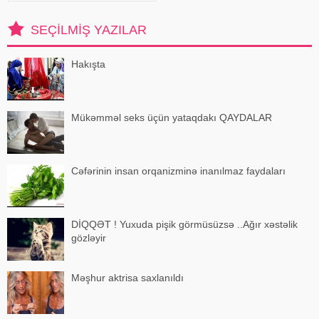
bəzi hallarda vəziyyəti daha da
ağırlaşdıra bilər. xəbər verir ki,
SEÇILMIŞ YAZILAR
yüksə
Hakışta
Mükəmməl seks üçün yataqdakı QAYDALAR
Cəfərinin insan orqanizminə inanılmaz faydaları
DİQQƏT ! Yuxuda pişik görmüsüzsə ..Ağır xəstəlik
gözləyir
Məşhur aktrisa saxlanıldı