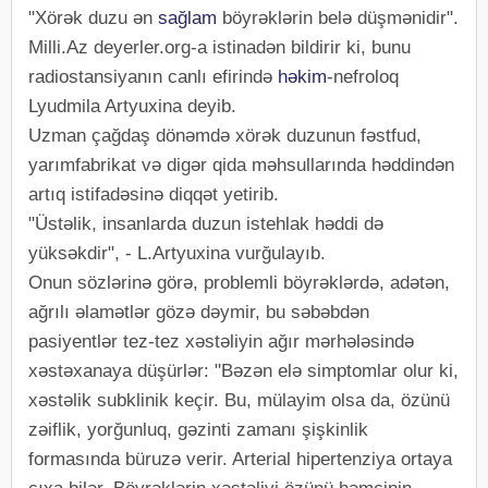
"Xörək duzu ən
sağlam
böyrəklərin belə düşmənidir".
Milli.Az deyerler.org-a istinadən bildirir ki, bunu
radiostansiyanın canlı efirində
həkim
-nefroloq
Lyudmila Artyuxina deyib.
Uzman çağdaş dönəmdə xörək duzunun fəstfud,
yarımfabrikat və digər qida məhsullarında həddindən
artıq istifadəsinə diqqət yetirib.
"Üstəlik, insanlarda duzun istehlak həddi də
yüksəkdir", - L.Artyuxina vurğulayıb.
Onun sözlərinə görə, problemli böyrəklərdə, adətən,
ağrılı əlamətlər gözə dəymir, bu səbəbdən
pasiyentlər tez-tez xəstəliyin ağır mərhələsində
xəstəxanaya düşürlər: "Bəzən elə simptomlar olur ki,
xəstəlik subklinik keçir. Bu, mülayim olsa da, özünü
zəiflik, yorğunluq, gəzinti zamanı şişkinlik
formasında büruzə verir. Arterial hipertenziya ortaya