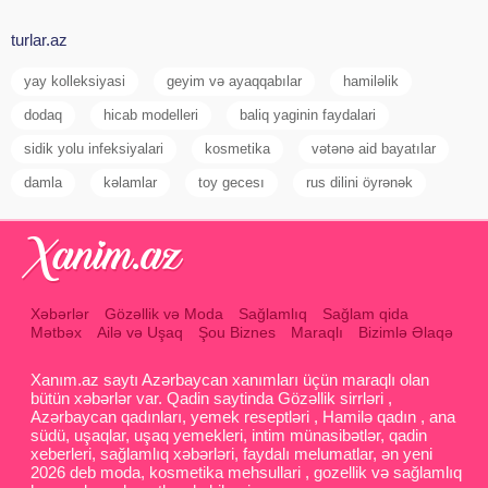
turlar.az
yay kolleksiyasi
geyim və ayaqqabılar
hamiləlik
dodaq
hicab modelleri
baliq yaginin faydalari
sidik yolu infeksiyalari
kosmetika
vətənə aid bayatılar
damla
kəlamlar
toy gecesı
rus dilini öyrənək
Xəbərlər
Gözəllik və Moda
Sağlamlıq
Sağlam qida
Mətbəx
Ailə və Uşaq
Şou Biznes
Maraqlı
Bizimlə Əlaqə
Xanım.az saytı Azərbaycan xanımları üçün maraqlı olan
bütün xəbərlər var. Qadin saytinda Gözəllik sirrləri ,
Azərbaycan qadınları, yemek reseptləri , Hamilə qadın , ana
südü, uşaqlar, uşaq yemekleri, intim münasibətlər, qadin
xeberleri, sağlamlıq xəbərləri, faydalı melumatlar, ən yeni
2026 deb moda, kosmetika mehsullari , gozellik və sağlamlıq