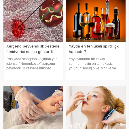
Endokrinologiy
xəstəlikləri, şəkərl
Xərçəng peyvəndi ilk xəstədə
Yayda ən təhlükəli spirtli içki
ümidverici nəticə göstərdi
hansıdır?
Rusiyada sınaqdan keçirilən yerli
Yay aylarında bir çoxları
istehsal "Neoonkovak" xərçəng
sərinlənməyin ən təhlükəsiz
peyvəndi ilk xəstədə müsbət
yolunun soyuq pivə, sidr və ya
immunoloji reaksiya yaradıb.
şirin kokteyl içmək olduğunu
xəbər verir ki, bu barədə
düşünür. Güclü spirtli içkilərdən
Rusiyanın Milli Elmi-Tədqiqat
istidə uzaq durmağa çalışsalar da,
Epidemiologiya və Mikrobiologiya
az alkoqollu içkilər çox vaxt
Mərkəzini
zərərsi