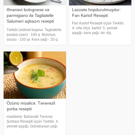
Ənənəvi bolognese və
Ləzzətə hopdurulmuşdur:
parmigiano ilə Tagliatelle
Fan Kartof Resepti
Salumeri aşbazın resepti
Fan Kartof Resepti üçün Tərkibi.
Casale Luciano
4. orta ölçü. kartof. 5. yemək
Tərkibi (xidmət başına. Tagliatelle
qaşığı. kərə yağı. bir. diş.
pastası (sarı) - 100 q. Bolonya
sarımsaq. bir. desert qaşığı. duz.
sousu - 150 qr. Kərə yağı - 20 q.
3-4. filial. rozmarin (istədiyiniz
Əlavə zeytun yağı - 10 q.
kimi). bir. çay qaşığı. təzə
Parmesan pendir - 10 q. Yeməli
doğranmış qara bibər. İkinc
duz - 0,2 q. Qara bibər qarğıdalı -
1 q. Toyuq suyu - 150 ml
Özünü müalicə: Tərəvəzli
şorba resepti
maddələr. Baharatlı Tərəvəz
Şorbası Resepti üçün Tərkibi. 4.
yemək qaşığı. Günəbaxan yağı.
bir. nömrə. soğan. 2 -ci. nömrə.