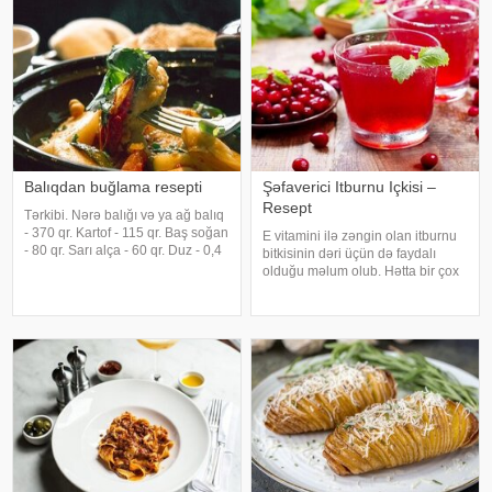
keşniş,şüyüd, göy soğan və yarı
xəmir yeməyidir. Xüsusilə qış
aylarında yeyilə
Balıqdan buğlama resepti
Şəfaverici Itburnu Içkisi –
Resept
Tərkibi. Nərə balığı və ya ağ balıq
- 370 qr. Kartof - 115 qr. Baş soğan
E vitamini ilə zəngin olan itburnu
- 80 qr. Sarı alça - 60 qr. Duz - 0,4
bitkisinin dəri üçün də faydalı
qr. Döyülmüş qara istiot - 0,3 qr.
olduğu məlum olub. Hətta bir çox
Hazirlama qaydasi. Balıq
dəriyə qulluq vasitələrinin
təmizlənir, yuyulur və qurulanır.
tərkibinə itburnu ekstraktı və yağı
Kartof, soğan təmizlənir
əlavə edilir. Bu bitkini olduğu kimi
yemək bir qədər çətindir