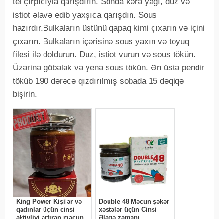
tel çırpıcıyla qarışdırın. Sonda kərə yağı, duz və
istiot əlavə edib yaxşıca qarışdın. Sous
hazırdır.Bulkaların üstünü qapaq kimi çıxarın və içini
çıxarın. Bulkaların içərisinə sous yaxın və toyuq
filesi ilə doldurun. Duz, istiot vurun və sous tökün.
Üzərinə göbələk və yenə sous tökün. Ən üstə pendir
töküb 190 dərəcə qızdırılmış sobada 15 dəqiqə
bişirin.