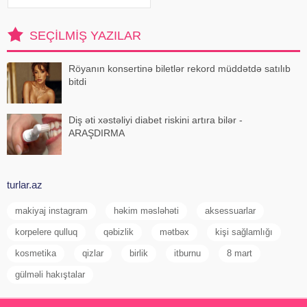
yerkökü. bir. nömrə. qırmızı bolqar
bibəri. bir. nömrə. kərəviz sapı. bir.
nömrə. kabak. 2 -ci. filial
SEÇILMIŞ YAZILAR
Röyanın konsertinə biletlər rekord müddətdə satılıb
bitdi
Diş əti xəstəliyi diabet riskini artıra bilər -
ARAŞDIRMA
turlar.az
makiyaj instagram
həkim məsləhəti
aksessuarlar
korpelere qulluq
qəbizlik
mətbəx
kişi sağlamlığı
kosmetika
qizlar
birlik
itburnu
8 mart
gülməli hakıştalar