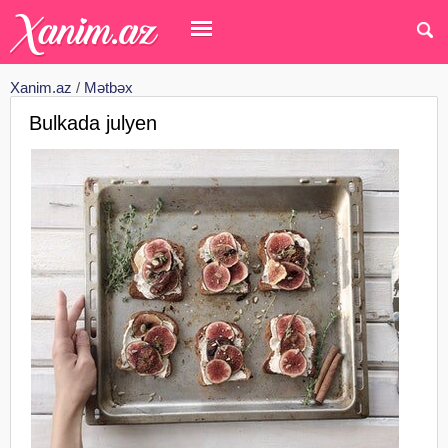
Xanim.az
/
Mətbəx
Bulkada julyen