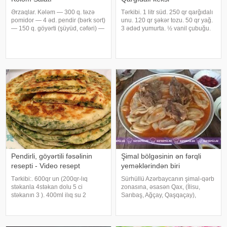
Ərzaqlar. Kələm — 300 q. təzə
Tərkibi. 1 litr süd. 250 qr qarğıdalı
pomidor — 4 əd. pendir (bərk sort)
unu. 120 qr şəkər tozu. 50 qr yağ.
— 150 q. göyərti (şüyüd, cəfəri) —
3 ədəd yumurta. ½ vanil çubuğu.
50 q. duz – zövqə görə. mayonez.
3-4 dilim təzə ananas (və ya
Hazırlanması. Kələm doğranır,
konservi)
duzlanır ,azacıq sıxılır ki bir qədər
suyunu buraxsın. Pomidorla
Pendirli, göyərtili fəsəlinin
Şimal bölgəsinin ən fərqli
resepti - Video resept
yeməklərindən biri
Tərkibi:. 600qr un (200qr-lıq
Sürhüllü Azərbaycanın şimal-qərb
stəkanla 4stəkan dolu 5 ci
zonasına, əsasən Qax, (İlisu,
stəkanın 3 ). 400ml ilıq su 2
Sarıbaş, Ağçay, Qaşqaçay),
stəkan. 8 qram yaş maya (quru 1
Zaqatala və Balakən rayonlarına,
silə çay qaşığı). İçliyi üçün:. 250qr
qismən Quba, Xaçmaz və
ağ pendir. hərəsindən 1 dəstə-
Gəncəbasar bölgələrinə məxsus