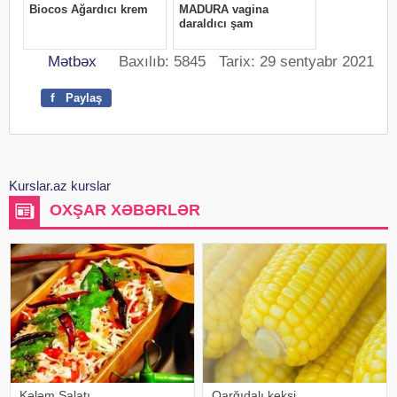
Mətbəx
Baxılıb: 5845 Tarix: 29 sentyabr 2021
f
Paylaş
Kurslar.az kurslar
OXŞAR XƏBƏRLƏR
Kələm Salatı
Qarğıdalı keksi