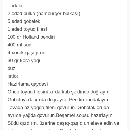
Tərkibi
2 ədəd bulka (hamburger bulkası)
5 ədəd göbələk
1 ədəd toyuq filesi
100 qr Holland pendiri
400 ml süd
4 xörək qaşığı un
30 qr kərə yağı
duz
istiot
Hazirlama qaydasi
Öncə toyuq filesini xırda kub şəklində doğrayın.
Göbələyi də xırda doğrayın. Pendiri rəndələyin.
Tavada az yağda fileni qovurun. Göbələkləri də
ayrıca yağda qovurun.Beşamel sousu hazırlayın.
Südü qızdırın, üzərinə qaşıq-qaşıq un əlavə edin və