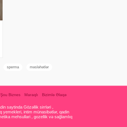
sperma
məsləhətlər
Şou Biznes
Maraqlı
Bizimlə Əlaqə
 saytinda Gözəllik sirrləri ,
q yemekleri, intim münasibətlər, qadin
etika mehsullari , gozellik və sağlamlıq