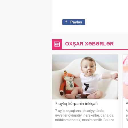
f
Paylaş
OXŞAR XƏBƏRLƏR
7 aylıq körpənin inkişafı
A
7 aylıq uşaqların əksəriyyətində
A
əvvəllər öyrəndiyi hərəkətlər, daha da
ə
möhkəmlənərək, mənimsənilir. Balaca
B
arxayın oturur, fəal sürüklənir,
a