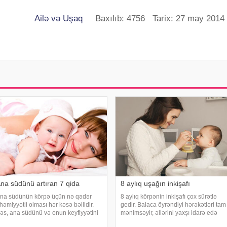
Ailə və Uşaq
Baxılıb: 4756 Tarix: 27 may 2014
na südünü artıran 7 qida
8 aylıq uşağın inkişafı
na südünün körpə üçün nə qədər
8 aylıq körpənin inkişafı çox sürətlə
həmiyyətli olması hər kəsə bəllidir.
gedir. Balaca öyrəndiyi hərəkətləri tam
əs, ana südünü və onun keyfiyyətini
mənimsəyir, əllərini yaxşı idarə edə
rtırmaq üçün hansı qidalardan
bilir. Bu yaşda körpə, böyükləri fəal