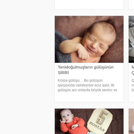
kəkələyir. Əgər əvvəllər bunu
i
bilmirdisə, indi etməyə başlayır. Onun
a
qida rasion
e
Yenidoğulmuşların gülüşünün
M
SİRRİ
Körpə gülüşü… Bu gülüşün
Q
qarşısında valideynlər aciz qalır, ilk
r
gülüşün anı onlarda böyük sevinc və
b
coşqu hissinin yaranmasına səbəb
m
olur. . Çoxumuz yeni doğulmuş
t
körpələrimizin bəzən ifadə etdikləri
ş
təbəssümün şahidi oluru
y