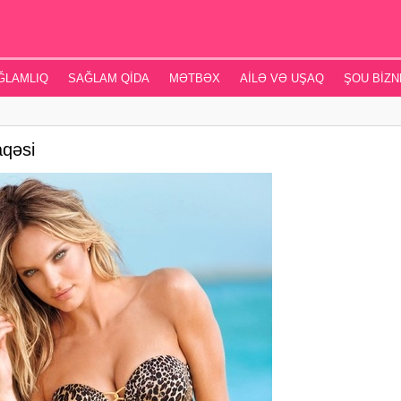
ĞLAMLIQ
SAĞLAM QIDA
MƏTBƏX
AILƏ VƏ UŞAQ
ŞOU BIZN
aqəsi