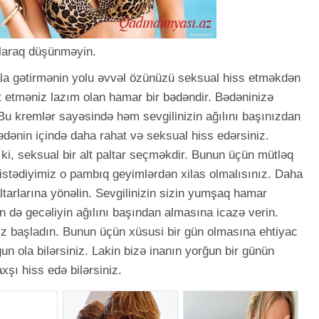
olaraq düşünməyin.
ala gətirmənin yolu əvvəl özünüzü seksual hiss etməkdən
 etməniz lazım olan hamar bir bədəndir. Bədəninizə
Bu kremlər sayəsində həm sevgilinizin ağılını başınızdan
dənin içində daha rahat və seksual hiss edərsiniz.
 ki, seksual bir alt paltar seçməkdir. Bunun üçün mütləq
stədiyimiz o pambıq geyimlərdən xilas olmalısınız. Daha
tarlarına yönəlin. Sevgilinizin sizin yumşaq hamar
n də gecəliyin ağılını başından almasına icazə verin.
siz başladın. Bunun üçün xüsusi bir gün olmasına ehtiyac
un ola bilərsiniz. Lakin bizə inanın yorğun bir günün
şı hiss edə bilərsiniz.