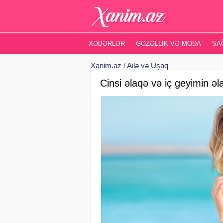
XƏBƏRLƏR
GÖZƏLLIK VƏ MODA
SA
Xanim.az
/
Ailə və Uşaq
Cinsi əlaqə və iç geyimin əl