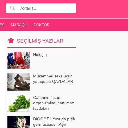
ES
MARAQLI
DOKTOR
SEÇILMIŞ YAZILAR
Hakışta
Mükəmməl seks üçün
yataqdakı QAYDALAR
Cəfərinin insan
orqanizminə inanılmaz
faydaları
DİQQƏT ! Yuxuda pişik
görmüsüzsə ..Ağır