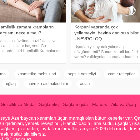
amiləlik zamanı krampların
Körpəni yatıranda çox
arşısını necə almalı?
yelləməyin, beyinə qan sıza bilər
- NEVROLOQ
amiləlik dövründə bəzi fizioloji və
sixoloji təsirlər baş verir. Bu
Uşaqları yelləyərək yatırtmaq
əsirlərdən biri Hamiləlik Kramplarıdır.
düzgündürmü? Bunun zərərli tərəfləri
üsusilə hamiləliyin ikinci trimestrində
varmı? valideynləri maraqlandıran bu
təxminən 20 həftədən sonra)
suala cavab tapmağa çalışıb. Uşağı
aşlayan və bəzi hallarda çox ağrılı ol
yatırtmaq üçün ayaqda, adeyal və ya
beşikdə yelləmək üsullarından istifadə
nma
kosmetika mehsullari
sepsis xesteliyi
xəmir reseptləri
edilir
oğlaq
novruza aid hakisdalar
aslan
Gözəllik və Moda
Sağlamlıq
Sağlam qida
Mətbəx
Ailə və Uşaq
aytı Azərbaycan xanımları üçün maraqlı olan bütün xəbərlər var. Qadin
 qadınları, yemek reseptləri , Hamilə qadın , ana südü, uşaqlar, uşa
 sağlamlıq xəbərləri, faydalı melumatlar, ən yeni 2026 deb moda, kosm
əlumatlar ala bilərsiz.
o [ @ ] xanim.az