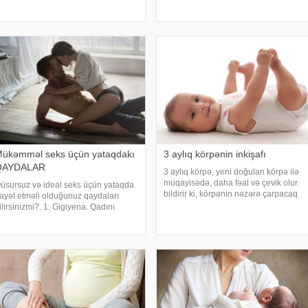
stifadə etmək lazımdır?. Axşam.az
yamsılayır və sadə hərəkətləri
na südünü artıran 7 qidanı təqdim
asanlıqla öyrənir. 8 aylıq körpənin
dir:. 1. Yumurt
xüsusiyyətlərin
ükəmməl seks üçün yataqdakı
3 aylıq körpənin inkişafı
QAYDALAR
3 aylıq körpə, yeni doğulan körpə ilə
müqayisədə, daha fəal və çevik olur.
üsursuz və ideal seks üçün yataqda
bildirir ki, körpənin nəzərə çarpacaq
iayət etməli olduğunuz qaydaları
dərəcədə, ətrafda baş verənlərə
ilirsinizmi?. 1. Gigiyena. Qadını
reaksiyası dəyişir. Şəxsi davranış
əmnun etmək üçün aşağıdakıları
xüsusiyyətləri yaranır. İnkişafı düzgün
ətbiq etmək lazımdır:. - Düzgün
qiymətləndirmə
əkildə yuyunmaq lazımdır ki, heç bir
erindən iy gəlməsin