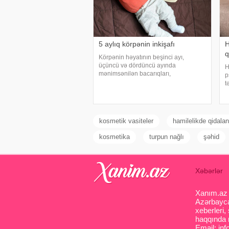
5 aylıq körpənin inkişafı
H
q
Körpənin həyatının beşinci ayı,
üçüncü və dördüncü ayında
H
mənimsənilən bacarıqları,
p
təkmilləşdirməklə davam edir. bildirir
t
ki, bu dövrdə uşaqların əksəriyyətinin
X
inkişafında hansısa diqqətçəkən, yeni
(
irəliləyiş müşahidə olunmur
b
kosmetik vasiteler
hamilelikde qidala
kosmetika
turpun nağlı
şəhid
Xəbərlər
Xanım.az s
Azərbaycan
xeberleri,
haqqında m
Email: inf