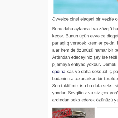
Əvvəlcə cinsi əlaqəni bir vəzifə 
Bunu daha əyləncəli və zövqlü h
keçər. Bunun üçün əvvəlcə diqqət
parlaqlıq verəcək kremlər çəkin. 
alar həm də özünüzü hamar bir bə
Ardından edəcəyiniz şey isə təbii
pijamaya ehtiyac yoxdur. Demək i
qadına
xas və daha seksual iç pal
bədəninizə toxunarkən bir tərəfdə
Son təklifimiz isə bu dəfə seksi 
yoxdur. Sevgiliniz və siz çox yorğ
ardından seks edərək özünüzü yax