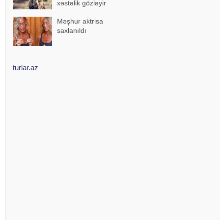
xəstəlik gözləyir
Məşhur aktrisa
saxlanıldı
turlar.az