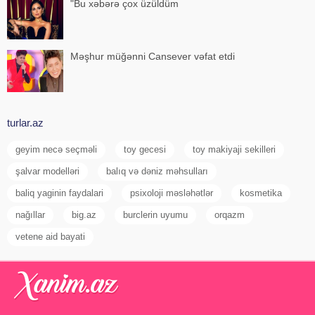
"Bu xəbərə çox üzüldüm
Məşhur müğənni Cansever vəfat etdi
turlar.az
geyim necə seçməli
toy gecesi
toy makiyaji sekilleri
şalvar modelləri
balıq və dəniz məhsulları
baliq yaginin faydalari
psixoloji məsləhətlər
kosmetika
nağıllar
big.az
burclerin uyumu
orqazm
vetene aid bayati