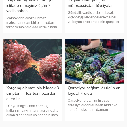
istifadə etməyiniz üçün 7
mütəxəssisdən tövsiyələr
vacib səbəb
Gündəlik vərdişlərdə ediləcək
kiçik dəyişikliklər gələcəkdə bel
Mətbəxlərin əvəzolunmaz
və boyun problemlərinin qarşısını
məhsullarından biri olan soğan
almağa kömək edə bilər. xəbər
təkcə yeməklərə dad vermir, həm
verir ki, türkiyəli professor Turgut
də sağlamlıq üçün çoxsaylı
Akgülün sözlərinə görə, düzgün
faydaları ilə seçilir. xəbər verir ki,
duruş onurğanın sağlam
tərkibindəki vitaminlər, minerallar
qalmasınd
və antioksidantlar sayəsində soğa
Xərçəng əlaməti ola biləcək 3
Qaraciyər sağlamlığı üçün ən
simptom - Tez-tez nəzərdən
faydalı 4 qida
qaçırılır
Qaraciyər orqanizmin əsas
filtrasiya orqanlarından biridir və
Dünya miqyasında xərçəng
hər gün toksinləri, dərman
hallarının sayının artması bir daha
qalıqlarını və maddələr
erkən diaqnozun və bədənin incə
mübadiləsi nəticəsində yaranan
xəbərdarlıq əlamətlərinin düzgün
tullantıları emal edir. "Euroonco"
şərh edilməsinin vacibliyini