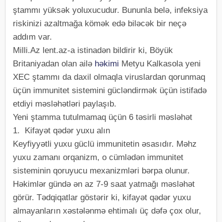
ştammı yüksək yoluxucudur. Bununla belə, infeksiya
riskinizi azaltmağa kömək edə biləcək bir neçə
addım var.
Milli.Az lent.az-a istinadən bildirir ki, Böyük
Britaniyadan olan ailə
həkimi
Metyu Kalkasola yeni
XEC ştammı da daxil olmaqla viruslardan qorunmaq
üçün immunitet sistemini gücləndirmək üçün istifadə
etdiyi məsləhətləri paylaşıb.
Yeni ştamma tutulmamaq üçün 6 təsirli məsləhət
1. Kifayət qədər yuxu alın
Keyfiyyətli yuxu güclü immunitetin əsasıdır. Məhz
yuxu zamanı orqanizm, o cümlədən immunitet
sisteminin qoruyucu mexanizmləri bərpa olunur.
Həkimlər gündə ən az 7-9 saat yatmağı məsləhət
görür. Tədqiqatlar göstərir ki, kifayət qədər yuxu
almayanların xəstələnmə ehtimalı üç dəfə çox olur,