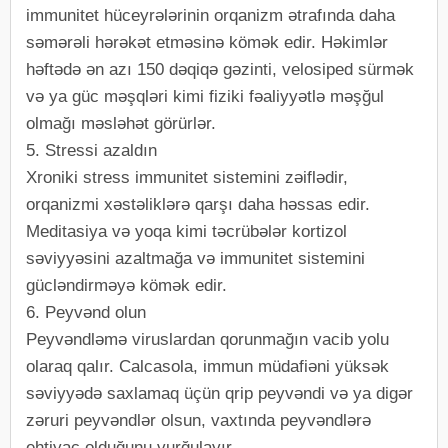
immunitet hüceyrələrinin orqanizm ətrafında daha
səmərəli hərəkət etməsinə kömək edir. Həkimlər
həftədə ən azı 150 dəqiqə gəzinti, velosiped sürmək
və ya güc məşqləri kimi fiziki fəaliyyətlə məşğul
olmağı məsləhət görürlər.
5. Stressi azaldın
Xroniki stress immunitet sistemini zəiflədir,
orqanizmi xəstəliklərə qarşı daha həssas edir.
Meditasiya və yoqa kimi təcrübələr kortizol
səviyyəsini azaltmağa və immunitet sistemini
gücləndirməyə kömək edir.
6. Peyvənd olun
Peyvəndləmə viruslardan qorunmağın vacib yolu
olaraq qalır. Calcasola, immun müdafiəni yüksək
səviyyədə saxlamaq üçün qrip peyvəndi və ya digər
zəruri peyvəndlər olsun, vaxtında peyvəndlərə
ehtiyac olduğunu vurğulayır.