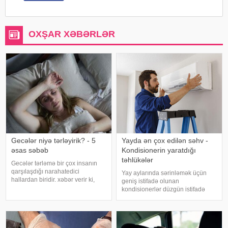
OXŞAR XƏBƏRLƏR
Gecələr niyə tərləyirik? - 5
Yayda ən çox edilən səhv -
əsas səbəb
Kondisionerin yaratdığı
təhlükələr
Gecələr tərləmə bir çox insanın
qarşılaşdığı narahatedici
Yay aylarında sərinləmək üçün
hallardan biridir. xəbər verir ki,
geniş istifadə olunan
mütəxəssislər bildirirlər ki, bu
kondisionerlər düzgün istifadə
vəziyyət bəzən sadə səbəblərlə
edilmədikdə müxtəlif sağlamlıq
əlaqəli olsa da, bəzi hallarda
problemlərinə səbəb ola bilər.
sağlamlıq problemlərinin əlamət
xəbər verir ki, ani temperatur
dəyişiklikləri, quru hava və