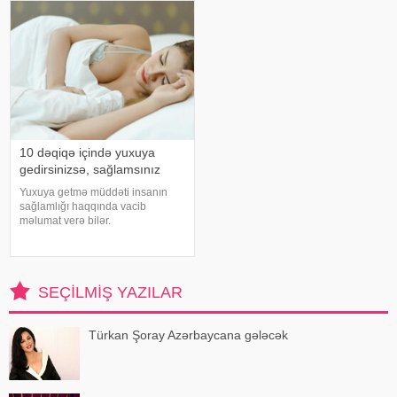
federal ekspert onkologiya
vurğulayır. Məşhur inancın əksinə
klinikalar
olaraq, xərçəng növləri həmişə
ağı
10 dəqiqə içində yuxuya
gedirsinizsə, sağlamsınız
Yuxuya getmə müddəti insanın
sağlamlığı haqqında vacib
məlumat verə bilər.
Mütəxəssislərin fikrincə, ideal vaxt
10-20 dəqiqədir. xəbər verir ki,
davranış yönümlü yuxu təbabəti
üzrə mütəxəssis Mişel Drerupun
SEÇILMIŞ YAZILAR
sözlərinə görə
Türkan Şoray Azərbaycana gələcək