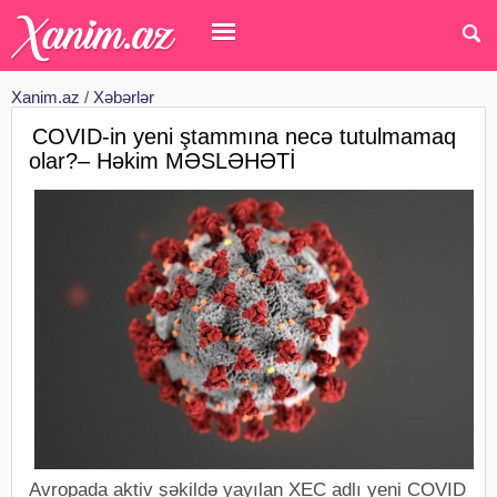
Xanim.az
/
Xəbərlər
COVID-in yeni ştammına necə tutulmamaq
olar?– Həkim MƏSLƏHƏTİ
Avropada aktiv şəkildə yayılan XEC adlı yeni COVID