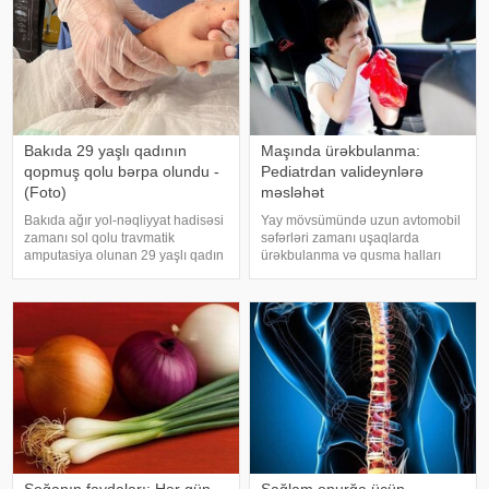
baxımsız kondisionerlərd
Bakıda 29 yaşlı qadının
Maşında ürəkbulanma:
qopmuş qolu bərpa olundu -
Pediatrdan valideynlərə
(Foto)
məsləhət
Bakıda ağır yol-nəqliyyat hadisəsi
Yay mövsümündə uzun avtomobil
zamanı sol qolu travmatik
səfərləri zamanı uşaqlarda
amputasiya olunan 29 yaşlı qadın
ürəkbulanma və qusma halları
uğurla əməliyyat edilib. xəbər
tez-tez müşahidə olunur. xəbər
verir ki, hadisədən sonra
verir ki, pediatr Jül Fujer bunun
zərərçəkən Səhiyyə Nazirliyi
beynin gözlərdən və bədənin
Akademik M.A.Topçubaşov adına
hərəkətindən gələn siqnallar
Elmi Cərrahiyy
arasındakı uyğunsuzluqda
Soğanın faydaları: Hər gün
Sağlam onurğa üçün