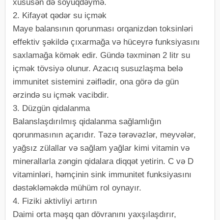
xüsusən də soyuqdəymə.
2. Kifayət qədər su içmək
Maye balansının qorunması orqanizdən toksinləri
effektiv şəkildə çıxarmağa və hüceyrə funksiyasını
saxlamağa kömək edir. Gündə təxminən 2 litr su
içmək tövsiyə olunur. Azacıq susuzlaşma belə
immunitet sistemini zəiflədir, ona görə də gün
ərzində su içmək vacibdir.
3. Düzgün qidalanma
Balanslaşdırılmış qidalanma sağlamlığın
qorunmasının açarıdır. Təzə tərəvəzlər, meyvələr,
yağsız zülallar və sağlam yağlar kimi vitamin və
minerallarla zəngin qidalara diqqət yetirin. C və D
vitaminləri, həmçinin sink immunitet funksiyasını
dəstəkləməkdə mühüm rol oynayır.
4. Fiziki aktivliyi artırın
Daimi orta məşq qan dövranını yaxşılaşdırır,