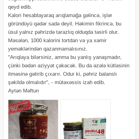
qeyd edib.
Kalori hesablayaraq arıqlamağa gəlincə, işlər
göründüyü qədər sadə deyil. Həkimin fikrincə, bu
üsul yalnız pəhrizdə tarazlıq olduqda təsirli olur.
Məsələn, 1000 kalorini tortdan və ya xəmir
yeməklərindən qazanmamalısınız.
"Arıqlaya bilərsiniz, amma bu yanlış yanaşmadır,
çünki bədən əziyyət çəkəcək. Bu da əzələ kütləsinin
itməsinə gətirib çıxarır. Odur ki, pəhriz balanslı
şəkildə olmalıdır", - mütəxəssis izah edib.
Aytən Məftun