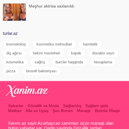
Məşhur aktrisa saxlanıldı
turlar.az
kosmetoloq
kosmetika mehsullari
hamiləlik
diş ağrısı
hekim mesleheti
kəpək
dosabin xeyri
kosmetika
sağlıq
burcler haqqinda
hesaplama
pizza
brusell bakteriyası
Xəbərlər
Gözəllik və Moda
Sağlamlıq
Sağlam qida
Mətbəx
Ailə və Uşaq
Şou Biznes
Maraqlı
Bizimlə Əlaqə
Xanım.az saytı Azərbaycan xanımları üçün maraqlı olan
bütün xəbərlər var. Qadin saytinda Gözəllik sirrləri ,