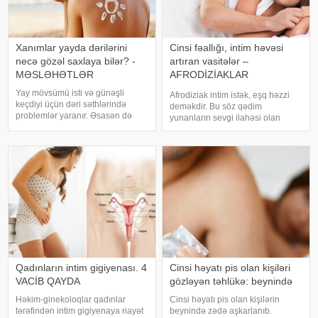
Xanımlar yayda dərilərini
Cinsi fəallığı, intim həvəsi
necə gözəl saxlaya bilər? -
artıran vasitələr –
MƏSLƏHƏTLƏR
AFRODİZİAKLAR
HAQQINDA
Yay mövsümü isti və günəşli
Afrodiziak intim istək, eşq həzzi
BİLMƏDİKLƏRİMİZ
keçdiyi üçün dəri səthlərində
deməkdir. Bu söz qədim
problemlər yaranır. Əsasən də
yunanların sevgi ilahəsi olan
qışda dərisini gözəlləşdirən
Afrodita adından götürülüb. Bəs,
xanımların yayda dəriləri eroziya
hələ qədim zamanlardan bu günə
uğrayır və baxımsızlaşır.
qədər insanların böyük maraq
Sağlamolun.az bu dəfə dərini
göstərdiyi afrodiziak vasitələr nə
gözəlləşdirən v
üçündür
Qadınların intim gigiyenası. 4
Cinsi həyatı pis olan kişiləri
VACİB QAYDA
gözləyən təhlükə: beynində
Həkim-ginekoloqlar qadınlar
Cinsi həyatı pis olan kişilərin
tərəfindən intim gigiyenaya riayət
beynində zədə aşkarlanıb.