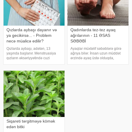
Qızlarda aybaşı dayanır və
Qadınlarda tez-tez ayaq
ya gecikirsə... - Problem
ağrılarının - 11 ƏSAS
necə müalicə edilir?
SƏBƏBİ
Qızlarda aybaşı, adətən, 13
Ayaqlar müxtəlif səbəblərə görə
yaşında başlanır. Menstruasiya
ağrıya bilər. İnsan uzun müddət
qızların əksəriyyətində cuzi
ərzində ayaq üstə olduqda,
ağrılarla keçir. Bu ağrıları aradan
gəzdikdə, fiziki işlə və ya idmanla
qaldırmaq üçün təbii vasitələrdə
məşhul olduqda, ayaqlar güclü
istifadə etmək olar – ot
yükləmələrə məruz qalır. Lakin
dəmləmələri (məsələn,
insan dincələndən sonra bu ağrıla
çobanyastığı), garnı
Siqareti tərgitməyə kömək
edən bitki