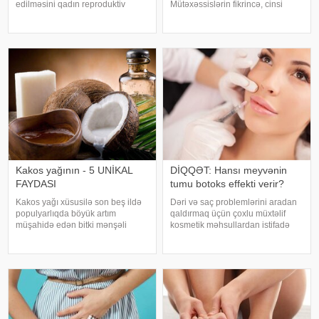
edilməsini qadın reproduktiv
Mütəxəssislərin fikrincə, cinsi
sistemi xəstəliklərinin
həyatımızla idrakımız arasında
profilaktikasının vacib hissəsi
birbaşa əlaqə var. Pis bir cinsi
hesab edirlər. bildirir ki, intim
həyat gələcək illərdə yaddaş
gigiyena qaydalarını bilməmək və
problemlərinin xəbərçisi ola bilər.
ya onlar
ABŞ-ı
Kakos yağının - 5 UNİKAL
DİQQƏT: Hansı meyvənin
FAYDASI
tumu botoks effekti verir?
Kakos yağı xüsusilə son beş ildə
Dəri və saç problemlərini aradan
populyarlıqda böyük artım
qaldırmaq üçün çoxlu müxtəlif
müşahidə edən bitki mənşəli
kosmetik məhsullardan istifadə
məhsullardan biridir. Həm
olunur. Ancaq ekspertlər
supermarketlərdə, həm də
avokadonun tumunun təbii
kosmetika mağazalarında
faydalarının onlardan daha təsirli
bankalarda kokos yağı tapmaq
ola biləcəyini bildirirlər. xəbər verir
mümkündür. Bundan əlavə,
ki
qablaşdırıla