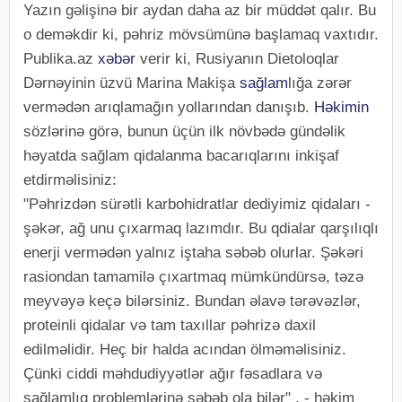
Yazın gəlişinə bir aydan daha az bir müddət qalır. Bu
o deməkdir ki, pəhriz mövsümünə başlamaq vaxtıdır.
Publika.az
xəbər
verir ki, Rusiyanın Dietoloqlar
Dərnəyinin üzvü Marina Makişa
sağlam
lığa zərər
vermədən arıqlamağın yollarından danışıb.
Həkimin
sözlərinə görə, bunun üçün ilk növbədə gündəlik
həyatda sağlam qidalanma bacarıqlarını inkişaf
etdirməlisiniz:
"Pəhrizdən sürətli karbohidratlar dediyimiz qidaları -
şəkər, ağ unu çıxarmaq lazımdır. Bu qdialar qarşılıqlı
enerji vermədən yalnız iştaha səbəb olurlar. Şəkəri
rasiondan tamamilə çıxartmaq mümkündürsə, təzə
meyvəyə keçə bilərsiniz. Bundan əlavə tərəvəzlər,
proteinli qidalar və tam taxıllar pəhrizə daxil
edilməlidir. Heç bir halda acından ölməməlisiniz.
Çünki ciddi məhdudiyyətlər ağır fəsadlara və
sağlamlıq problemlərinə səbəb ola bilər" , - həkim