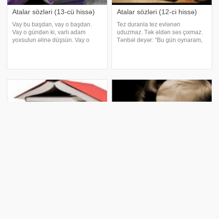
Atalar sözləri (13-cü hissə)
Atalar sözləri (12-ci hissə)
Vay bu başdan, vay o başdan.
Tez duranla tez evlənən
Vay o gündən ki, varlı adam
uduzmaz. Tək əldən səs çıxmaz.
yoxsulun əlinə düşsün. Vay o
Tənbəl deyər: "Bu gün oynaram,
sürüsünün halına ki, canavardan
sabah oxuyaram". Çalışqan
çobanın təyin edələr. Vay ondadır
deyər: "Bu gün oxuyaram, sabah
ki, varlı evinə yoxsul girə. Vay
oynaram". Tənbəl deyər: ver
ölənin halına. Var axar, yox baxar
yeyim, ört yatım, gözlə canı
Atalar sözləri (11-ci hissə)
Atalar sözləri (9-cu hissə)
Rast gəlməyən işə peşiman
Nadiri taxtda görüb, Suleymanı
olma. Rahat durmayan, narahat
qundağda. Namərddən keç,
olar. Rəngimə bax, əhvalımı
mərddə dur. Namərdə yaxa
xəbər al!. Ruzi həllacbazarda
vermə, mərdə arxa ol. Namərdi
gəzir. Ruzimiz düşüb kor Məliyin
bir gördüm, bir də görsəm
əlinə. Ruzi ki, dedin, qazıya
namərdəm. Namərdin otağından,