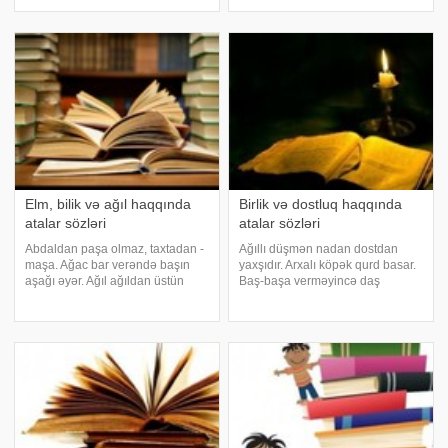
burnumdan gəldi. Analar bizi bu
açıq, üzüm ağ. Araba qoş, çarxa
gün üçün doğub. Analı qızın özü
dur, Mərd igidə arxa dur. Aslanın
böyüyər, Anasız qızın sözü
nə erkəyi, nə dişisi
böyüyər. Analı quzu
Elm, bilik və ağıl haqqında
Birlik və dostluq haqqında
atalar sözləri
atalar sözləri
Abdaldan paşa olmaz, taxtadan -
Ağıllı düşmən nadan dostdan
maşa. Ağac bar verəndə başın
yaxşıdır. Arxalı köpək qurd basar.
aşağı əyər. Ağıl ağıldan üstün
Baş-başa verməyincə daş
olar. Ağıl yaşda olmaz, başda
yerindən qalxmaz. Birisi minə
olar. Ağıllı baş hər şeydən
bağlıdır, mini də birə. Bir gün düz
mənfəət götürər. Ağıllı qəm yeyər,
yediyin yerə, qırx gün salam ver.
ağılsız qamçı. Ağıllı fikir edincə
Birlik harada, dirilik orada. Bi