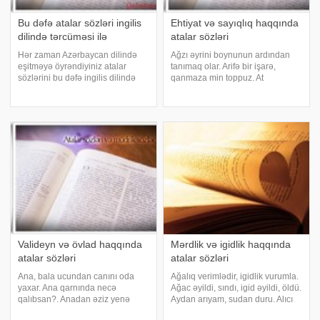
Bu dəfə atalar sözləri ingilis
Ehtiyat və sayıqlıq haqqında
dilində tərcüməsi ilə
atalar sözləri
Hər zaman Azərbaycan dilində
Ağzı əyrini boynunun ardından
eşitməyə öyrəndiyiniz atalar
tanımaq olar. Arifə bir işarə,
sözlərini bu dəfə ingilis dilində
qanmaza min toppuz. At
təqdim edəcəm. 88 atalar
oğurlanandan sonra axur nəyə
sözünün ingilis dilində
gərək. Bir ağızdan çıxan min
tərcüməsini sizlərə təqdim
ağıza yayılar. Bir daş altda, bir
edirəm.Əminəm ki,çox faydalı
daş üstdə. Qarğa, qarğa, məndə
olacaq. 1) Never hit a ma
qoz var. Qaçırıla
Valideyn və övlad haqqında
Mərdlik və igidlik haqqında
atalar sözləri
atalar sözləri
Ana, bala ucundan canını oda
Ağalıq verimlədir, igidlik vurumla.
yaxar. Ana qarnında necə
Ağac əyildi, sındı, igid əyildi, öldü.
qalıbsan?. Anadan əziz yenə
Aydan arıyam, sudan duru. Alıcı
anadır. Anadan əmdiyim süd
quş dimdiyindən bilinər. Alnım