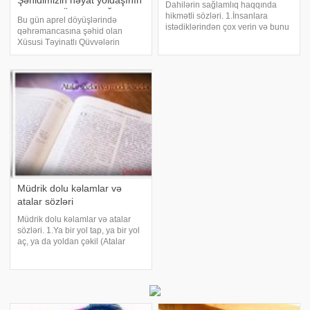
Şəhidimizin həyat yoldaşının
Dahilərin sağlamlıq haqqında
bu sözləri ÜRƏK DAĞLADI -
hikmətli sözləri. 1.İnsanlara
Bu gün aprel döyüşlərində
FOTOLAR
istədiklərindən çox verin və bunu
qəhrəmancasına şəhid olan
sevinclə edin. 2.Beyninizdə hər
Xüsusi Təyinatlı Qüvvələrin
zaman sevimli şeirlərinizdən
polkovnik-leytenantı, Milli
birini tutun. 3.Eşitdiyiniz hər şeyə
Qəhrəman Murad Mirzəyevin
inanmayın,çox xərcləyin, yuxuda
doğum günüdür. O, ötən il ad
günündən bir neçə gün sonra
şəhid olub. Murad Mirzəyev
1976-c
Müdrik dolu kəlamlar və
atalar sözləri
Müdrik dolu kəlamlar və atalar
sözləri. 1.Ya bir yol tap, ya bir yol
aç, ya da yoldan çəkil (Atalar
sözü). 2.Cəsarət insanı zəfərə,
qorxaqlıq isə ölümə aparır (Yavuz
Sultan Səlim). 3.Hədəfi olmayan
gəmiyə heç bir külək kömə