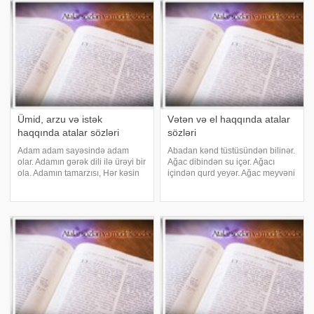
nədir? - Rəşid! Birin de, birin eşit!
gəzərəm, bir vuranda qırxın
əzərəm. Ağzına çull
Ümid, arzu və istək
Vətən və el haqqında atalar
haqqında atalar sözləri
sözləri
Adam adam sayəsində adam
Abadan kənd tüstüsündən bilinər.
olar. Adamın gərək dili ilə ürəyi bir
Ağac dibindən su içər. Ağacı
ola. Adamın tamarzısı, Hər kəsin
içindən qurd yeyər. Ağac meyvəni
öz arzusu. Ayın beş gün qaranlığı
dəyənə qədər böyüdər. Ağac olan
olanda, beş gün də aydınlığı olar.
yerdə budaq sınar. Ağac səmtinə
Allaha əl çatmır, padşaha söz.
yıxılar. Ağac sınanda budaq nəyə
Allahdan buyruq, Ağzıma quyruq
gərəkdir. Ana kimi yar olmaz