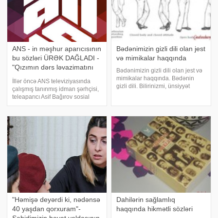
ANS - in məşhur aparıcısının
Bədənimizin gizli dili olan jest
bu sözləri ÜRƏK DAĞLADI -
və mimikalar haqqında
"Qızımın dərs ləvazimatını
Bədənimizin gizli dili olan jest və
almaq üçün dilənəcəm" -
mimikalar haqqında. Bədənin
İllər öncə ANS televiziyasında
FOTO
gizli dili. Bilirinizmi, ünsiyyət
çalışmış tanınmış idman şərhçisi,
zamanı məlumatın 50% jest və
teleaparıcı Asif Bağırov sosial
mimikaların köməyi ilə çatdırılır.
şəbəkədəki profilində "Əhd" adlı
Bununla belə çox ifadəli
yazısını paylaşıb. Yazı aparıcının
işlətdiyimiz sözlər – yalnız 10%
şəxsi həyatı, iki qızı və onlarla
fikrimiz
bağlı arzular
"Həmişə deyərdi ki, nədənsə
Dahilərin sağlamlıq
40 yaşdan qorxuram"-
haqqında hikmətli sözləri