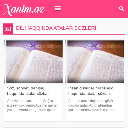
DIL HAQQINDA ATALAR SOZLERI
Söz, söhbət, danışıq
İnsan qüsurlarının tənqidi
haqqında atalar sözləri
haqqında atalar sözləri
Abır istəsən çox demə, Sağlıq
Abdalın qarnı doyunca, gözü
istəsən çox yemə. Ağzının qaytanı
qapıda qalar. Abırlı abrından
yoxdur. Adam var gözdən qızar,
çəkinər, abırsız nədən çəkinər.
Adam var sözdən qızar. Adam
Abırsızdan abrını gözlə. Ağa
odur ilqarından dönməyə. Adam
gətirər navala, xanım tökər
yıxıldığı yerdən qalxar. Adın
çuvala. Ağa Nəzərəm, belə