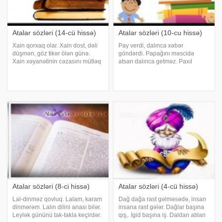
Atalar sözləri (14-cü hissə)
Atalar sözləri (10-cu hissə)
Xain qorxaq olar. Xain dost, dəli
Pay verdi, dalınca xəbər
düşmən, göz tikər ölən günə.
göndərdi. Papağını məscidə
Xain xəyanətinin cəzasını mütləq
atsan dalınca getməz. Paxıl
çəkər. Xal üzün bəzəyidir. Xalam
artmaz. Paxıl olmasan, dərdin
bildi, aləm bildi. Xalq kəsən
olmaz. Peyğəmbər əvvəl öz
barmaq qanamaz. Xalq gedər
canına dua eləyib. Pis iş mərdə
quş gətirər, Xanalı bayquş gətirər
ar olar,. Namərd gözü dar olar.
Pis günün ömrü az olar
Atalar sözləri (8-ci hissə)
Atalar sözləri (4-cü hissə)
Lal-dinməz qovluq. Lalam, karam
Dağ dağa rast gəlməsədə, insan
dinmərəm. Lalın dilini anası bilər.
insana rast gələr. Dağlar başına
Leylək gününü tak-takla keçirdər.
qış,. İgid başına iş. Daldan atılan