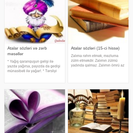
Atalar sözləri və zərb
Atalar sözləri (15-ci hissə)
məsəllər
Zalıma rəhm etmək, məzluma
zülm etməkdir. Zalımın zülmü
* Yağış qaranquşun gəlişi ilə
yadında qalmaz. Zalımın ömrü az
yazda yağırsa, payızda da gedişi
olar. Zaman axıb gedir, amma hər
münasibəti ilə yağar!. * Tərsliyi
işini qurtarıb getmir. Zaman bir
tutmuş at, çaya apardıqda su
nəhrdir axar, durmaz. Zaman
içmirsə, meydanı su ilə doldursan
zamana uymaz. Zaman ilə
da yenə içməz!. * Əbəs yerə
hesablaşmaq gərək
Höcət etmə, drenajı işləməyən
qazon