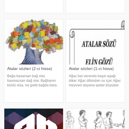
Leş görəndə quzğuna dönər.
daş topuğa dəyər. Damara bax,
Ləyaqət ağıldadır, əsil-nəbəslə
qan al. Dama-dama göl olar, axa-
deyil. Ləl daşını, çay daşına
axa sel olar. Dam dirək üstə
qatma qardaş, kərəm eylə. Ləl
durar. Danışıq dananı qurda verər
Atalar sözləri (2-ci hissə)
Atalar sözləri (1-ci hissə)
Bağa baxarsan bağ olar,
Ağac bar verəndə başın aşağı
baxmazsan dağ olar. Bağbanın
dikər. Ağac dibindən su içər. Ağac
könlü olsa, nə gəlib bağda bara.
meyvəni dəyənə qədər böyüdər.
Balıq istəyən özünü suya vurar.
Avara qonaq ev yiyəsini də avara
Bacarana can qurban. Hər
qoyar. Adam aşını-işini bilməlidir.
keçəlin taleyi bir olmaz. Bacarıq
Adam var ki, adamların naxşıdır,.
ağılın nişanəsidir. Başa dil
Adam var ki, heyvan onda
gətirəni, el gətir