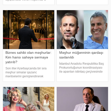
Qəzada həyatını itirən
istinafdən xəbər verir ki, aktrisa
"Mercedes"in sürücüsü 61 yaşlı
"İki başlı" proqramında heç vaxt
Zakir Ağayev xanənd
avtomobil idarə etmədiyini deyib.
O, sürücü ilə hərəkə
Biznes sahibi olan məşhurlar:
Məşhur müğənninin qardaşı
Kim hansı sahəyə sərmayə
saxlanıldı
yatırıb?
İstanbul Anadolu Respublika Baş
Prokurorluğunun koordinasiyası
Son illər Azərbaycanda bir sıra
ilə aparılan istintaq çərçivəsində
məşhur simalar qazanc
Şile Bələdiyyəsinə dair yeni
mənbələrini genişləndirərək
əməliyyat keçirilib. xəbər verir ki,
müxtəlif sahələrə sərmayə
İstanbul və İzmir şəhərlərində eyni
yatırırlar. Onların arasında
vaxtda həyata keçirilə
restoran, kafe, geyim, gözəllik və
qida sektorunda fəaliyyət
göstərən, öz adları il