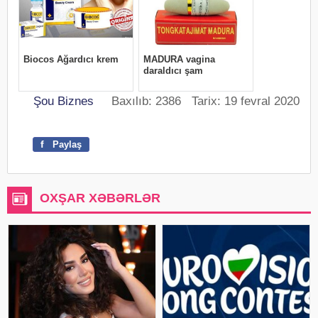
Şou Biznes
Baxılıb: 2386 Tarix: 19 fevral 2020
f
Paylaş
OXŞAR XƏBƏRLƏR