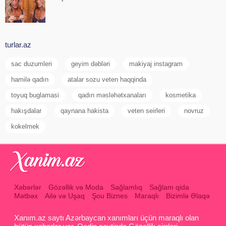
turlar.az
sac duzumleri
geyim dəbləri
makiyaj instagram
hamilə qadın
atalar sozu veten haqqinda
toyuq buglamasi
qadın məsləhətxanaları
kosmetika
hakışdalar
qaynana hakista
veten seirleri
novruz
kokelmek
Xəbərlər
Gözəllik və Moda
Sağlamlıq
Sağlam qida
Mətbəx
Ailə və Uşaq
Şou Biznes
Maraqlı
Bizimlə Əlaqə
Xanım.az saytı Azərbaycan xanımları üçün maraqlı olan