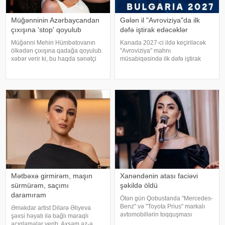
Müğənninin Azərbaycandan
Gələn il "Avroviziya"da ilk
çıxışına 'stop' qoyulub
dəfə iştirak edəcəklər
Müğənni Mehin Hümbətovanın
Kanada 2027-ci ildə keçiriləcək
ölkədən çıxışına qadağa qoyulub.
"Avroviziya" mahnı
xəbər verir ki, bu haqda sənətçi
müsabiqəsində ilk dəfə iştirak
özü məlumat yayıb. O bildirib ki,
edəcək. xəbər verir ki, bu barədə
yay tətilinə də heç yerə gedə
"Avroviziya"nın rəsmi saytı
bilmir:. "2 aydır ölkədən çıxa
məlumat yayıb. Bildirilib ki,
bilmirəm. "Stop"u
Kanada 2015-ci ildə yarışmay
Mətbəxə girmirəm, maşın
Xanəndənin atası faciəvi
sürmürəm, saçımı
şəkildə öldü
daramıram
Ötən gün Qobustanda "Mercedes-
Benz" və "Toyota Prius" markalı
Əməkdar artist Dilarə Əliyeva
avtomobillərin toqquşması
şəxsi həyatı ilə bağlı maraqlı
nəticəsində bir nəfər ölüb.
açıqlamalar verib. Axşam.az-a