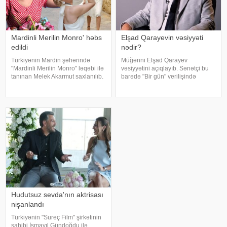
Mardinli Merilin Monro' həbs
Elşad Qarayevin vəsiyyəti
edildi
nədir?
Türkiyənin Mardin şəhərində
Müğənni Elşad Qarayev
"Mardinli Merilin Monro" ləqəbi ilə
vəsiyyətini açıqlayıb. Sənətçi bu
tanınan Melek Akarmut saxlanılıb.
barədə "Bir gün" verilişində
50 yaşlı Melek Akarmutun sosial
danışıb. "Hər dəfə rayona gələndə
media hesabında 15 iyul 2016-cı
qardaşlarımın məzarını ziyarət
il çevriliş cəhdi ilə bağlı cinayət
edirəm. Bu dünyadan hamımız
tərkibli olduğ
köçəcəyik. Amma köçməyin d
Hudutsuz sevda'nın aktrisası
nişanlandı
Türkiyənin "Sureç Film" şirkətinin
sahibi İsmayıl Gündoğdu ilə