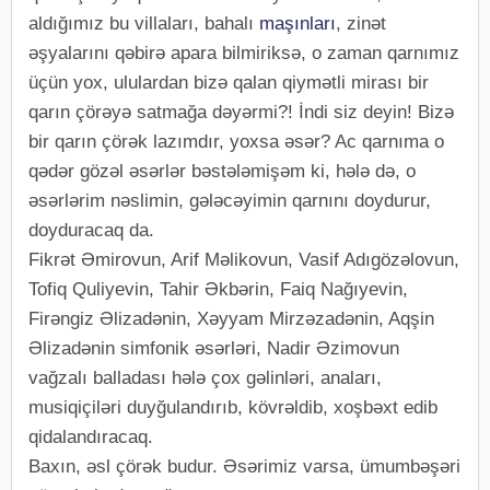
aldığımız bu villaları, bahalı
maşınları
, zinət
əşyalarını qəbirə apara bilmiriksə, o zaman qarnımız
üçün yox, ululardan bizə qalan qiymətli mirası bir
qarın çörəyə satmağa dəyərmi?! İndi siz deyin! Bizə
bir qarın çörək lazımdır, yoxsa əsər? Ac qarnıma o
qədər gözəl əsərlər bəstələmişəm ki, hələ də, o
əsərlərim nəslimin, gələcəyimin qarnını doydurur,
doyduracaq da.
Fikrət Əmirovun, Arif Məlikovun, Vasif Adıgözəlovun,
Tofiq Quliyevin, Tahir Əkbərin, Faiq Nağıyevin,
Firəngiz Əlizadənin, Xəyyam Mirzəzadənin, Aqşin
Əlizadənin simfonik əsərləri, Nadir Əzimovun
vağzalı balladası hələ çox gəlinləri, anaları,
musiqiçiləri duyğulandırıb, kövrəldib, xoşbəxt edib
qidalandıracaq.
Baxın, əsl çörək budur. Əsərimiz varsa, ümumbəşəri