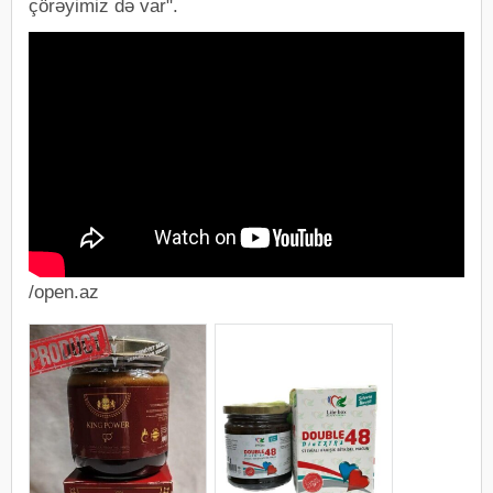
çörəyimiz də var".
/open.az