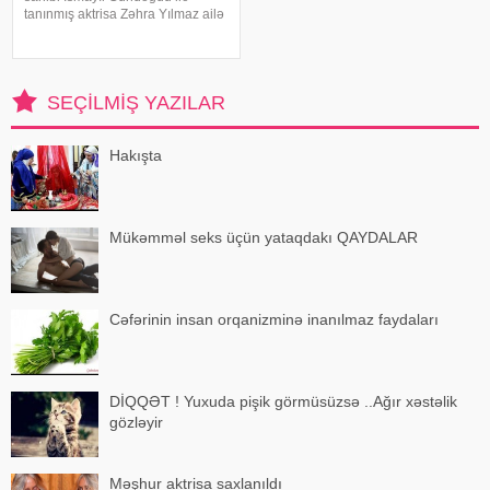
tanınmış aktrisa Zəhra Yılmaz ailə
qurmaq yolunda ilk addımı ataraq
nişanlanıblar. . Cütlüyün nişan
mərasimində incəsənət
aləmindən tanınmış simala
SEÇILMIŞ YAZILAR
Hakışta
Mükəmməl seks üçün yataqdakı QAYDALAR
Cəfərinin insan orqanizminə inanılmaz faydaları
DİQQƏT ! Yuxuda pişik görmüsüzsə ..Ağır xəstəlik
gözləyir
Məşhur aktrisa saxlanıldı