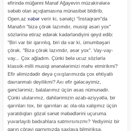
efirində müğənni Manaf Ağayevin müzakirələrə
səbəb olan açıqlamasına münasibət bildirib.
Open.az
xəbər
verir ki, sənətçi "İnstaqram"da
Manafın "bizə çörək lazımdır, musiqi əsəri yox"
sözlərinə etiraz edərək kədərləndiyini qeyd edib:
"Biri var bir qarınlıq, biri də var ki, ümumbəşəri
çörək. "Bizə çörək lazımdır, əsər yox". Vay-vay-
vay... Çox ağladım. Çünki belə ucuz sözlərlə
klassik-milli musiqi ənənələrimizi məhv etmirikmi?
Efir əlimizdədir deyə çıxışlarımızda çox ehtiyatlı
davranmalı deyilikmi? Axı efir gələcəyimiz,
gənclərimiz, balalarımız üçün əsas nümunədir.
Çünki ulularımız, dahilərimizin əzab-əziyyətlə, bir
qarınları tox, bir qarınları ac ola-ola xalqımız üçün
yaratdıqları gözəl sənət məbədlərini uçuruma
yuvarlayıb bədxahlara satmırsınızmı? Yediyimiz bir
qarın çörəyi qarnımızda saxlaya bilmiriksə,