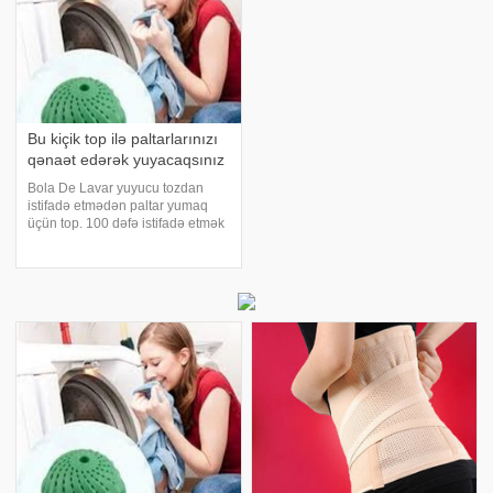
Bu kiçik top ilə paltarlarınızı
qənaət edərək yuyacaqsınız
Bola De Lavar yuyucu tozdan
istifadə etmədən paltar yumaq
üçün top. 100 dəfə istifadə etmək
mümkündür. Bola De Lavar
təmizlik topu yuyucu tozu və
yumuşaldıcı olmadan, paltar
yumağı asanlaşdıran xüsusi bir
məhsuldur . Bol