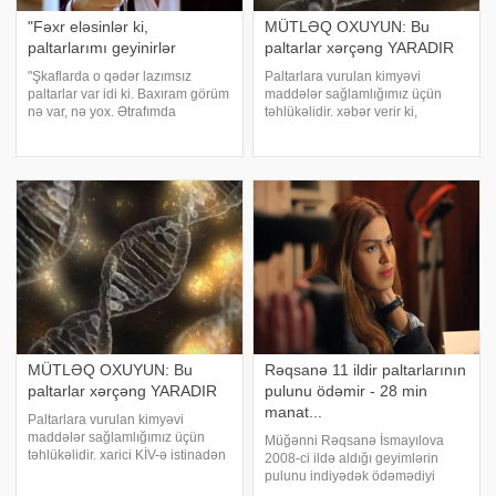
"Fəxr eləsinlər ki,
MÜTLƏQ OXUYUN: Bu
paltarlarımı geyinirlər
paltarlar xərçəng YARADIR
"Şkaflarda o qədər lazımsız
Paltarlara vurulan kimyəvi
paltarlar var idi ki. Baxıram görüm
maddələr sağlamlığımız üçün
nə var, nə yox. Ətrafımda
təhlükəlidir. xəbər verir ki,
insanlar: dostlar, qohumlar var,
geyimlərə vurulan bəzi kimyəvi
onlara verirəm". xəbər verir ki, bu
maddələrin siçanlarda xərçəng
sözləri Əməkdar artist Ədalət
yaratdığı məlum olub. Bu kimyəvi
Şükürov "Xəzər"
maddələrlə məşğul olan insanlar
isə xərçən
MÜTLƏQ OXUYUN: Bu
Rəqsanə 11 ildir paltarlarının
paltarlar xərçəng YARADIR
pulunu ödəmir - 28 min
manat...
Paltarlara vurulan kimyəvi
maddələr sağlamlığımız üçün
Müğənni Rəqsanə İsmayılova
təhlükəlidir. xarici KİV-ə istinadən
2008-ci ildə aldığı geyimlərin
xəbər verir ki, geyimlərə vurulan
pulunu indiyədək ödəmədiyi
bəzi kimyəvi maddələrin
üçün məhkəməyə verilib. xəbər