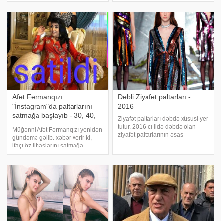
siçanlarda xərçəng yaratdığı
verir ki, bu barədə yazıb. Bildirilir
məlum olub. Bu kimyəvi
ki, məsələ ilə əlaqədar
maddələrlə məşğul ola
müğənninin haqqında məhkəmə
qərarı çıxarılıb
Afət Fərmanqızı
Dəbli Ziyafət paltarları -
"İnstagram"da paltarlarını
2016
satmağa başlayıb - 30, 40,
Ziyafət paltarları dəbdə xüsusi yer
45 AZN
tutur. 2016-cı ildə dəbdə olan
Müğənni Afət Fərmanqızı yenidən
ziyafət paltarlarının əsas
gündəmə gəlib. xəbər verir ki,
xüsusiyyətləri ilə sizi tanış edirik.
ifaçı öz libaslarını satmağa
Maksi . Əksər tanınmış dəb evləri
başlayıb. Fərmanqızı bunun üçün
uzun ziyafət paltarları təqdim edir.
"İnstagram" hesabında xüsusi
Saçaqlar. Saçaqla
səhifə yaradıb. Öz libaslarının
fotolarını paylaşan müğənnini