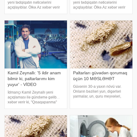
yeni tədqiqatın nəticələrini
yeni tədqiqatın nəticələrini
açıqlayıblar. Ölkə.Az xəbər verir
açıqlayıblar. Ölkə.Az xəbər verir
ki, həkimlərin araşdırmasına
ki, həkimlərin araşdırmasına
əsasən, dar alt paltarları kişilər
əsasən, dar alt paltarları kişilər
üçün ziyandır. Məlum olub ki, dar
üçün ziyandır. Məlum olub ki, dar
alt paltarı kişilərin cinsiyyə
alt paltarı kişilərin cinsiyyə
Kamil Zeynallı: '5 ildir anam
Paltarları güvədən qorumaq
bilmir ki, paltarlarımı kim
üçün 10 MƏSLƏHƏT
yuyur' - VİDEO
Güvənin 30-a yaxın növü var.
Onların bəziləri yun, digərləri
İdmançı Kamil Zeynallı yeni
yarmalar, un, quru meyvələri,
açıqlaması ilə gündəmə gəlib. .
tərəvəzləri və s. yeyir. Burada biz
xəbər verir ki, "Qısaqapanma"
paltar yeyən güvədən
proqramına qonaq olan Zeynallı
danışacayıq. İnsanların əksər
son 5 ildir paltarlarının quru
hissəsi elə bilir ki, paltarlarımızı
təmizləmədə yuyulduğunu
uçan güv
deyib: . "5 ildir paltarları