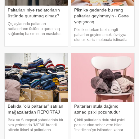
Paltarları niyə radiatorların
Piknikə gedəndə bu rəng
üstündə qurutmaq olmaz?
paltarlar geyinməyin - Gənə
yapışacaq
Qış aylarında paltarları
radiatorların üstündə qurutmaq
Piknik edərkən bəzi rəngli
sağlamlıq baxımından məsləhət
paltarları geyinməmək tövsiyyə
görülmür. xəbər verir ki, bunu
olunur. xarici mətbuata istinadla
türkiyəli həkim Muhammet Sinan
xəbər verir ki, buna səbəb bəzi
Dağdeviren deyib. O bildirib ki,
rəngli paltarların gənələri özünə
evdə paltarların evin içində paltar
çəkməsidir. Meşə gəzintiləri,
ipind
pikniklər və açıq hava tədbirlər
Bakıda "ölü paltarlar" satılan
Paltarları stula dağınıq
mağazalardan REPORTAJ
atmaq psixi pozuntudur
Bakı və Sumqayıt şəhərlərinin bir
Çirkli paltarlarla dolu stul psixi
sıra yerlərində "MEMİ" brendi
pozuntudan xəbər verə bilər.
altında ikinci əl paltarların
"medicina"ya istinadən xəbər
satıldığı mağazalar fəaliyyət
verir ki, psixoterapevt Billi