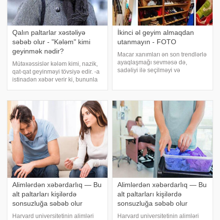
Qalın paltarlar xəstəliyə
İkinci əl geyim almaqdan
səbəb olur - "Kələm" kimi
utanmayın - FOTO
geyinmək nədir?
Macar xanımları ən son trendlərlə
ayaqlaşmağı sevməsə də,
Mütəxəssislər kələm kimi, nazik,
sadəliyi ilə seçilməyi və
qat-qat geyinməyi tövsiyə edir. -a
köhnəliyin diqqətəlayiq tərəflərini
istinadən xəbər verir ki, bununla
özündə qoruyub saxlamağı yaxşı
bağlı onlar xəbərdarlıq edib.
bacarırlar. Bu şəhərin xanımlarına
Bildirilib ki, qalın paltarlar
xas olan geyim üslubuna
hərəkətə əngəl olduğu üçün
baxanda onla
tərləməyə səbəb olur. Qalın
paltarla
Alimlərdən xəbərdarlıq — Bu
Alimlərdən xəbərdarlıq — Bu
alt paltarları kişilərdə
alt paltarları kişilərdə
sonsuzluğa səbəb olur
sonsuzluğa səbəb olur
Harvard universitetinin alimləri
Harvard universitetinin alimləri