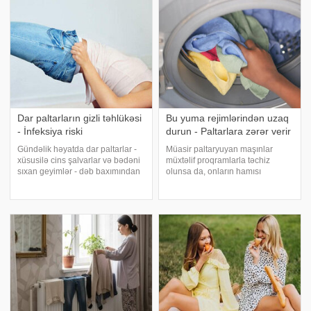
günü ərzində sifarişlər
sağlamlığı üçün nəzərdə tutulub.
çatdırılır.Əld
Artıq çəkili xanımlar bu lasin
vasitəsilə hə
Dar paltarların gizli təhlükəsi
Bu yuma rejimlərindən uzaq
- İnfeksiya riski
durun - Paltarlara zərər verir
Gündəlik həyatda dar paltarlar -
Müasir paltaryuyan maşınlar
xüsusilə cins şalvarlar və bədəni
müxtəlif proqramlarla təchiz
sıxan geyimlər - dəb baxımından
olunsa da, onların hamısı
cəlbedici görünsə də, sağlamlıq
gündəlik istifadə üçün uyğun
üçün müəyyən risklər yarada
deyil. Bəzi rejimlər effektiv
bilər. xəbər verir ki, mütəxəssislər
görünsə də, əslində paltarların
bildirir ki, bu cür geyimlə
keyfiyyətini aşağı salır və ömrünü
qısaldır. xəbə