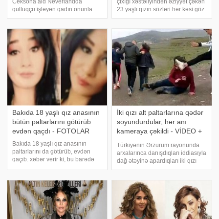
Ceksona aid Neverlandda
çıxığı xəstəliyindən əziyyət çəkən
qulluqçu işləyən qadın onunla
23 yaşlı qızın sözləri hər kəsi göz
bağlı sensasiyalı açıqlamalar
yaşına boğub. -a istinadən xəbər
verib. Adrian McManus adlı qadın
verir ki, 23 yaşlı Birsən Taş
iddia edir ki, müğənninin vanna
bildirib ki, ailəsi kasıb olduğu
otağından uşaq alt paltarları
üçün uşaqlıqdan ölülərin
tapıb. 56 yaşl
paltarların
Bakıda 18 yaşlı qız anasının
İki qızı alt paltarlarına qədər
bütün paltarlarını götürüb
soyundurdular, hər anı
evdən qaçdı - FOTOLAR
kameraya çəkildi - VİDEO +
FOTO
Bakıda 18 yaşlı qız anasının
Türkiyənin Ərzurum rayonunda
paltarlarını da götürüb, evdən
arxalarınca danışdıqları iddiasıyla
qaçıb. xəbər verir ki, bu barədə
dağ ətəyinə apardıqları iki qızı
qızın Xəzər televiziyasında
dəqiqələrlə döyüb başlarını yerə
yayımlanan və Xoşqədəm
vuran, sonra bıçaqla qorxudaraq
Hidayətqızının aparıcılıq etdiyi
soyundurub təcavüz edən 4
"Səni axtarıram" verilişinə çıxa
şübhəlinin həmin kadrları yayılıb