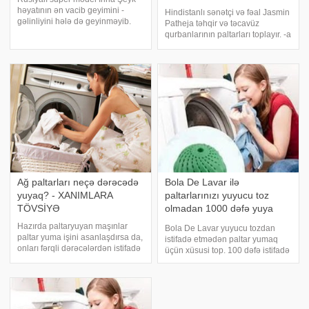
həyatının ən vacib geyimini -
Hindistanlı sənətçi və fəal Jasmin
gəlinliyini hələ də geyinməyib.
Patheja təhqir və təcavüz
Amma gözəlçənin qarderobunda
qurbanlarının paltarları toplayır. -a
onlarla paltarlar var ki,
istinadən bildirir ki, Jasminə görə,
baxmaqdan doymursan.
Hindistanda qadınlar daha çox
oxucularına həmin geyimlərdən
geyimləri üzündən təcavüzə
ən yaxşı seçmələri təqdi
məruz qalırlar. "Qurbanlar
Ağ paltarları neçə dərəcədə
Bola De Lavar ilə
yuyaq? - XANIMLARA
paltarlarınızı yuyucu toz
TÖVSİYƏ
olmadan 1000 dəfə yuya
bilərsiniz
Hazırda paltaryuyan maşınlar
Bola De Lavar yuyucu tozdan
paltar yuma işini asanlaşdırsa da,
istifadə etmədən paltar yumaq
onları fərqli dərəcələrdən istifadə
üçün xüsusi top. 100 dəfə istifadə
etmək paltarlarınızın xarab
etmək mümkündür. Bola De
olmasına səbəb ola bilər.
Lavar təmizlik topu yuyucu tozu
Xüsusilə ağ paltarlarda bu
və yumuşaldıcı olmadan, paltar
problemə daha çox rast gəlinir.
yumağı asanlaşdıran xüsusi bir
Ağ paltarla
məhsuldu