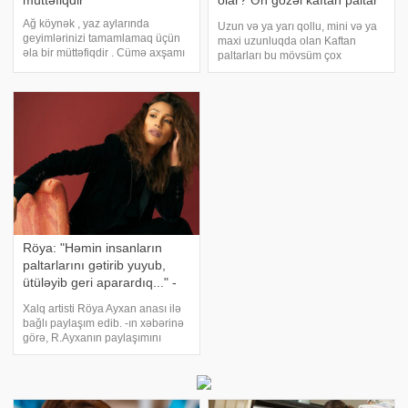
müttəfiqdir
olar? Ən gözəl kaftan paltar
modelləri
Ağ köynək , yaz aylarında
Uzun və ya yarı qollu, mini və ya
geyimlərinizi tamamlamaq üçün
maxi uzunluqda olan Kaftan
əla bir müttəfiqdir . Cümə axşamı
paltarları bu mövsüm çox
günü denim köynəklərini , gələn
populyardır. Küçə üslubunda olan
tətildə çamadanınızda gəzdirmək
kaftan paltarlarından üslubunuza
üçün mükəmməl bir geyim olaraq
ən çox uyğun olan kaftan paltar
danışdığımızı xatırlayırsınızmı ?
seçin! Beləliklə, kaftan paltarı
Eyn
nədir
Röya: "Həmin insanların
paltarlarını gətirib yuyub,
ütüləyib geri aparardıq..." -
FOTO
Xalq artisti Röya Ayxan anası ilə
bağlı paylaşım edib. -ın xəbərinə
görə, R.Ayxanın paylaşımını
təqdim edirik:. "Anam Azərbaycan
Dillər Universitetinin məzunudur,
ingilis dili müəllimidir. Gözümüzü
açandan o həm çalışıb