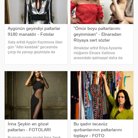
Aygünün geyindiyi paltarlar
"Ömür boyu paltarlarımı
9180 manatdır - Fotolar
geyinmisən" - Elnarədən
Röyaya sərt sözlər
Xalq artisti Aygün Kazımova ötən
gün "Altın kelebek" gecəsində
Əməkdar artist Röya Ayxanla
çıxışı ilə yanaşı geyimiylə də
müğənni Elnarə Xəlilova
diqqət çəkib. Axşam.az-ın
arasındakı qalmaqal daha da
məlumatına görə, müğənninin
böyüyüb. Xəlilova Uitni
gecədə geyindiyi hər iki paltar
Hyustonun "I have nothing"
modelyer Rüfət İsmayılın
mahnısını İnstaqramında
kolleksiyasında
paylaşıb. İzləyicilər paylaşıma
ifaçının Röyaya söz atdığın
İrina Şeykin ən gözəl
Bu qadın təcavüz
paltarları - FOTOLARI
qurbanlarının paltarlarını
toplayır - FOTO
Rusiyalı super model İrina Şeyk