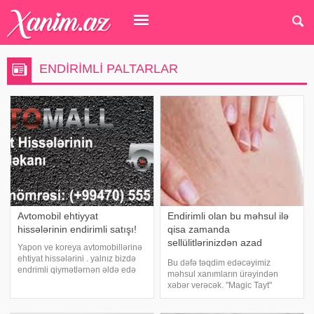
ENDIRIMLI PALTARLAR
Avtomobil ehtiyyat
Endirimli olan bu məhsul ilə
hissələrinin endirimli satışı!
qisa zamanda
sellülitlərinizdən azad
Yapon ve koreya avtomobillərinə
olacaqsınız
ehtiyat hissələrini . yalnız bizdə
Bu dəfə təqdim edəcəyimiz
endrimli qiymətlərnən əldə edə
məhsul xanımların ürəyindən
bilərsiz. Keyfiyyətinə və
xəbər verəcək. "Magic Tayt"
orijinallığına tam zəmanət verilir.
dərmanlı lasin qadınların fit
Sifarişlər qəbul olunur.5-7 İŞ
görünüşü, eyni zamanda