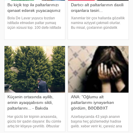
Bu kiçik top ilə paltarlarınızı
Dartıcı alt paltarlarının daxili
qənaət edərək yuyacaqsınız
orqanlara təsiri...
Bola De Lavar yuyucu tozdan
Xanımlar bir çox hallarda gözəllik
istifadə etmədən paltar yumaq
naminə əziyyət çəkməli olurlar.
üçün xüsusi top. 100 dəfə istifadə
Bu misal, çoxlarının gündəlik
etmək mümkündür. Bola De
istifadə etdiyi dartıcı kalqotlar və
Lavar təmizlik topu yuyucu tozu
kompression alt paltarlarıdır ki,
və yumuşaldıcı olmadan, paltar
daxili orqanlar üçün çox ziyanlı
yumağı asanlaşdıran xüsusi bir
sayılır. Bu məhsulları
məhsuldu
Küçənin ortasında əyilib,
ANA: "Oğlumu alt
ərinin ayaqqabısını sildi,
paltarlarımı iynəyərkən
paltarlarını... - Bakıda
gördüm, BƏDBƏXT
çəkilən FOTOLAR OLAY
ANAYAM " -
Hər güclü bir kişinin arxasında,
Azərbaycanda 43 yaşlı ananın
OLDU
AZƏRBAYCANDA ŞOK
güclü bir qadın dayanır. Bu cümlə
başına heç gözləmədiyi hadisə
artıq bir klişeyə çevrilib. Əfsuslar
gəlib. xəbər verir ki, çarəsiz ana
olsun ki, bu sözləri yuxarıdakı
başına gələnləri bizimlə bölüşüb.