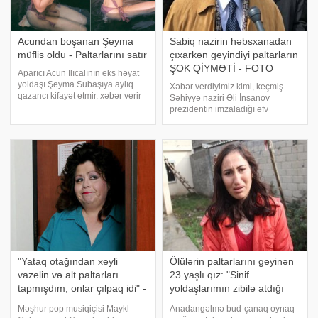
Acundan boşanan Şeyma
Sabiq nazirin həbsxanadan
müflis oldu - Paltarlarını satır
çıxarkən geyindiyi paltarların
ŞOK QİYMƏTİ - FOTO
Aparıcı Acun Ilıcalının eks həyat
yoldaşı Şeyma Subaşıya aylıq
Xəbər verdiyimiz kimi, keçmiş
qazancı kifayət etmir. xəbər verir
Səhiyyə naziri Əli İnsanov
ki, Şeyma bu səbəbdən
prezidentin imzaladığı əfv
paltarlarını satmağa qərar verib.
sərəncamı ilə azadlığa buraxılıb.
O, hazırda libaslarını tanınmış
Onun həbsdən çıxarkən üzərində
butiklərdən birinə satmağa
olan geyim sosial şəbəkədə
hazırlaşır
müzakirə olunmaqdadır. xəbər
verir ki, Palt
"Yataq otağından xeyli
Ölülərin paltarlarını geyinən
vazelin və alt paltarları
23 yaşlı qız: "Sinif
tapmışdım, onlar çılpaq idi" -
yoldaşlarımın zibilə atdığı
FOTOLAR
yeməkləri..." - FOTO
Məşhur pop musiqiçisi Maykl
Anadangəlmə bud-çanaq oynaq