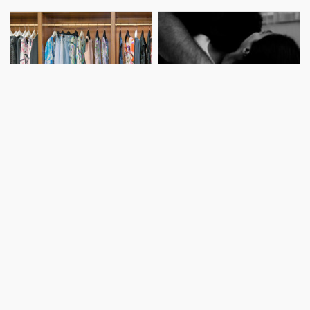
fotoda əks olunan qadına şamil
xəbər verir ki, 43 yaşlı Nazilə
etmək olmur. Öncə məlumat
Babayeva (ad şərtidir) bu haqda
verək ki, fotonu redaksiyasın
özü səhifəmizə məlumat verib
İnanılmaz təhlükə! Təzə
Divana yıxaraq əynindəki
paltarları geyinmədən öncə
paltarları zorla soyundurdu -
mütləq yuyun!
Goranboy sakininin Moskva
CİNAYƏTİ
Kolumbiya Universiteti Tibb
Rus qadınına təcavüz etməkdə
mərkəzinin professoru
və soyğunçuluqda təqsirli bilinən
dermatoloq Donald Belsito
Goranboy rayon sakini, 1986-cı il
dükanlardan və s. yerlərdən
təvəllüdlü Şahmar Zeynalovun
alınmış təzə paltarı evə gətirən
cinayət işi üzrə məhkəmə prosesi
kimi dərhal yumağı tövsiyə edir.
başa çatıb. xəbər verir ki, Şahmar
Təzə paltarlara gözəl, ütülənmiş
Zeynalov 27 mart 2006-cı i
görünüş vermək üçü