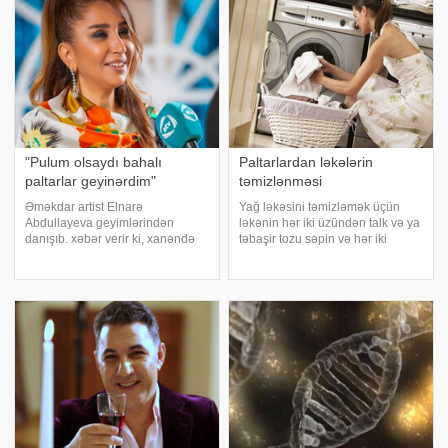
"Pulum olsaydı bahalı
Paltarlardan ləkələrin
paltarlar geyinərdim"
təmizlənməsi
Əməkdar artist Elnarə
Yağ ləkəsini təmizləmək üçün
Abdullayeva geyimlərindən
ləkənin hər iki üzündən talk və ya
danışıb. xəbər verir ki, xanəndə
təbaşir tozu səpin və hər iki
"ATV maqazin onlarla"
tərəfdən kağızla tozları parçaya
proqramında pulu olmadığı üçün
pərçimləyin və 1 sutka saxlayın.
brend geyinmədiyini söyləyib:.
Sonra tozu çırpın. Tünd rəngli
"Geyimlərimi özüm seçirəm.
parçalarda tozu paltarın tər
Zövqüm yaxşıdır