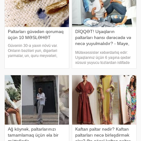
Paltarları güvədən qorumaq
DİQQƏT! Uşaqların
üçün 10 MƏSLƏHƏT
paltarları hansı dərəcədə və
necə yuyulmalıdır? - Maye,
Güvənin 30-a yaxın növü var.
yoxsa toz yuyucu vasitə?
Onların bəziləri yun, digərləri
Mütəxəssislər xəbərdarlıq edir:
yarmalar, un, quru meyvələri,
Uşaqlarınız üçün 6 yaşına qədər
tərəvəzləri və s. yeyir. Burada biz
xüsusi yuyucu tozlardan istifadə
paltar yeyən güvədən
edin, paltarları iki dəfə durulayın.
danışacayıq. İnsanların əksər
Anaları narahat edən suallardan
hissəsi elə bilir ki, paltarlarımızı
biri də uşaqların paltarlarını
uçan güv
yuyarkən hansı yuyucu tozda
Ağ köynək, paltarlarınızı
Kaftan paltar nədir? Kaftan
tamamlamaq üçün əla bir
paltarları necə birləşdirmək