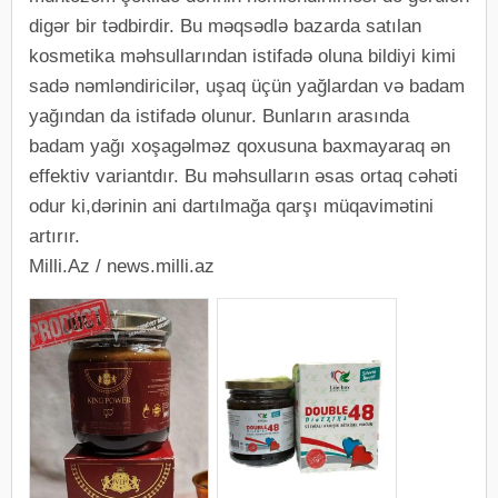
digər bir tədbirdir. Bu məqsədlə bazarda satılan
kosmetika məhsullarından istifadə oluna bildiyi kimi
sadə nəmləndiricilər, uşaq üçün yağlardan və badam
yağından da istifadə olunur. Bunların arasında
badam yağı xoşagəlməz qoxusuna baxmayaraq ən
effektiv variantdır. Bu məhsulların əsas ortaq cəhəti
odur ki,dərinin ani dartılmağa qarşı müqavimətini
artırır.
Milli.Az / news.milli.az