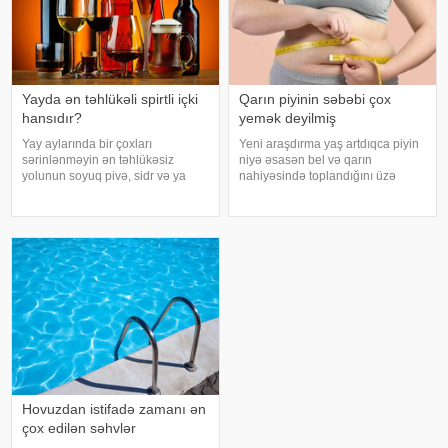
Yayda ən təhlükəli spirtli içki
Qarın piyinin səbəbi çox
hansıdır?
yemək deyilmiş
Yay aylarında bir çoxları
Yeni araşdırma yaş artdıqca piyin
sərinlənməyin ən təhlükəsiz
niyə əsasən bel və qarın
yolunun soyuq pivə, sidr və ya
nahiyəsində toplandığını üzə
şirin kokteyl içmək olduğunu
çıxarıb. Bir çox insan yaşlandıqca
düşünür. Güclü spirtli içkilərdən
çəkisi demək olar ki, dəyişməsə
istidə uzaq durmağa çalışsalar da,
də, qarın nahiyəsinin böyüdüyünü
az alkoqollu içkilər çox vaxt
müşahidə edir. Bu isə təkcə esteti
zərərsi
Hovuzdan istifadə zamanı ən
çox edilən səhvlər