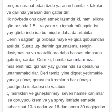
ən çox narahat edən üzdə yaranan hamiləlik ləkələri
və qarında yaranan dəri çatlarıdır.
İlk növbədə onu qeyd etmək lazımdır ki, hamiləlikdə
gün ərzində 1.5 litrə yaxın su içmək mütləqdir, isti
yay günlərində isə bu miqdar daha da artabilər.
Dərinin sağlamlığı birbaşa maye və qida qəbulundan
asılıdır. Susuzluq- dərinin qurumasına, rəngin
dəyişməsinə və xəstəliklərə daha həssas olmasına
gətirib çıxardar. Odur ki, hamilə
xanımlarımıza
məsləhətimiz, qızmar yay günlərində su qəbulunu
unutmamalıdırlar. Dəri təmizliyinə diqqət yetirməklə
yanaşı günəş qoruyucu kremlərin hər günəşə
çıxdığında istifadəsi də vacibdir.
Çimərlikləri və günəşlənməyi sevən hamilə xanımlar
isə qoruyucu krem və ya sprey istifadə etməklə
səhər saat 10-a qədər və 16-dan sonra 30 dəqiqədən