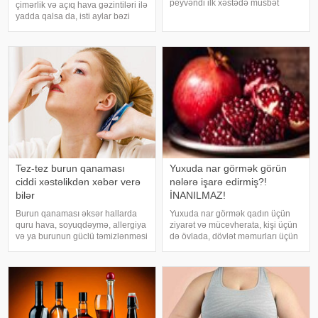
peyvəndi ilk xəstədə müsbət
çimərlik və açıq hava gəzintiləri ilə
immunoloji reaksiya yaradıb.
yadda qalsa da, isti aylar bəzi
xəbər verir ki, bu barədə
virus infeksiyalarının yayılması
Rusiyanın Milli Elmi-Tədqiqat
üçün əlverişli şərait yarada bilər.
Epidemiologiya və Mikrobiologiya
Buna səbəb təkcə yüksək
Mərkəzini
temperatur deyil. Açıq havad
Tez-tez burun qanaması
Yuxuda nar görmək görün
ciddi xəstəlikdən xəbər verə
nələrə işarə edirmiş?!
bilər
İNANILMAZ!
Burun qanaması əksər hallarda
Yuxuda nar görmək qadın üçün
quru hava, soyuqdəymə, allergiya
ziyarət və mücevherata, kişi üçün
və ya burunun güclü təmizlənməsi
də övlada, dövlət məmurları üçün
nəticəsində yaranır və təhlükəli
terfie, zabitlər üçün əmrlərinin
olmur. xəbər verir ki, lakin qanama
keçməsinə, kəndli üçün oktyabr
tez-tez təkrarlanır, çox olursa və
bərəkətinə, tacir üçün çox quru,
ya çətin dayanırsa, mütlə
xalq üçün yaxşı bir idarəy