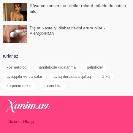
Röyanın konsertinə biletlər rekord müddətdə satılıb
bitdi
Diş əti xəstəliyi diabet riskini artıra bilər -
ARAŞDIRMA
turlar.az
kosmetoloq
hamilelikde qidalanma
gelinlikler
ayaqqabi ve cantalar
ayaq dirnaqlara qulluq
3 kq
korpenin cekisi
kosmetika
Bizimlə Əlaqə