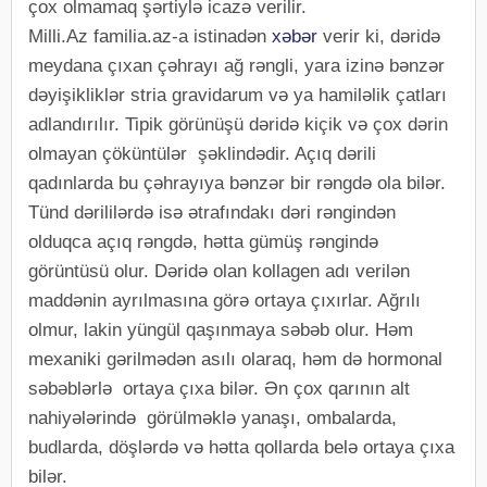
çox olmamaq şərtiylə icazə verilir.
Milli.Az familia.az-a istinadən
xəbər
verir ki, dəridə
meydana çıxan çəhrayı ağ rəngli, yara izinə bənzər
dəyişikliklər stria gravidarum və ya hamiləlik çatları
adlandırılır. Tipik görünüşü dəridə kiçik və çox dərin
olmayan çöküntülər şəklindədir. Açıq dərili
qadınlarda bu çəhrayıya bənzər bir rəngdə ola bilər.
Tünd dərililərdə isə ətrafındakı dəri rəngindən
olduqca açıq rəngdə, hətta gümüş rəngində
görüntüsü olur. Dəridə olan kollagen adı verilən
maddənin ayrılmasına görə ortaya çıxırlar. Ağrılı
olmur, lakin yüngül qaşınmaya səbəb olur. Həm
mexaniki gərilmədən asılı olaraq, həm də hormonal
səbəblərlə ortaya çıxa bilər. Ən çox qarının alt
nahiyələrində görülməklə yanaşı, ombalarda,
budlarda, döşlərdə və hətta qollarda belə ortaya çıxa
bilər.