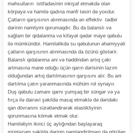
məhsulların istifadəsinin inkişaf etməkdə olan
körpəyə və hamilə qadına mənfi təsiri də yoxdur.
Çatların qarşısının alınmasında ən effektiv tədbir
dərinin nəmliyini qorumaqdır. Bu da balanslı və
sağlam bir qidalanma və kifayət qədər maye qəbulu
ilə mümkündür. Hamiləlikdə su qəbulunun əhəmiyyəti
çatların qarşısının alınmasında da özünü göstərir.
Balanslı qidalanma ani və həddindən artıq çəki
artmasına mane oduğu üçün qarın dərisinin lazım
olduğundan artıq dartılmasının qarşısını alır. Bu ani
dartılma çatın yaranmasında mühüm rol oynayır.
Duş qəbulu zamanı qarnı yumşaq bir süngər və ya
fırça ilə dairəvi şəkildə masaj etməklə də dəridəki
qan dövranını sürətləndirərək elastikliyinin
qorunmasına kömək etmək olur.
Hamiləliyin ikinci üç aylığından başlayaraq
müntəzəm şəkildə dərinin nəmləndirilməsi də görülən