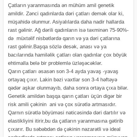
Çatların yaranmasında ən mühüm amil genetik
amildir. Zənci qadınlarda dəri çatları demək olar ki,
müşahidə olunmur. Asiyalılarda daha nadir hallarda
rast gəlinir. Ağ dərili qadınların isə təxminən 75-90%-
də müxtəlif nisbətlərdə qarın və ya dəri çatlarına
rast gəlinir.Başqa sözlə desək, anası və ya
bacılarında hamiləlik çatları olan qadınlar çox böyük
ehtimalla belə bir problemlə üzləşəcəklər.
Qarın çatları əsasən son 3-4 ayda yavaş -yavaş
ortayaq çıxır. Lakin bəzi vaxtlar son 3-4 həftəyə
qədər aşkar olunmayıb, daha sonra ortaya çıxa bilər.
Genetik amildən başqa qarın çatları üçün digər bir
risk amili çəkinin ani və çox sürətlə artmasıdır.
Qarnın sürətlə böyüməsi nəticəsində dəri dartılır və
elastikliyini itirir,bu da çatların yaranmasına gətirib
çıxarır. Bu səbəbdən də çəkinin nəzarətli və ideal