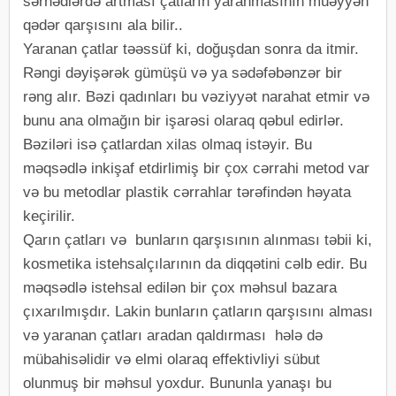
sərhədlərdə artması çatların yaranmasının müəyyən
qədər qarşısını ala bilir..
Yaranan çatlar təəssüf ki, doğuşdan sonra da itmir.
Rəngi dəyişərək gümüşü və ya sədəfəbənzər bir
rəng alır. Bəzi qadınları bu vəziyyət narahat etmir və
bunu ana olmağın bir işarəsi olaraq qəbul edirlər.
Bəziləri isə çatlardan xilas olmaq istəyir. Bu
məqsədlə inkişaf etdirlimiş bir çox cərrahi metod var
və bu metodlar plastik cərrahlar tərəfindən həyata
keçirilir.
Qarın çatları və bunların qarşısının alınması təbii ki,
kosmetika istehsalçılarının da diqqətini cəlb edir. Bu
məqsədlə istehsal edilən bir çox məhsul bazara
çıxarılmışdır. Lakin bunların çatların qarşısını alması
və yaranan çatları aradan qaldırması hələ də
mübahisəlidir və elmi olaraq effektivliyi sübut
olunmuş bir məhsul yoxdur. Bununla yanaşı bu