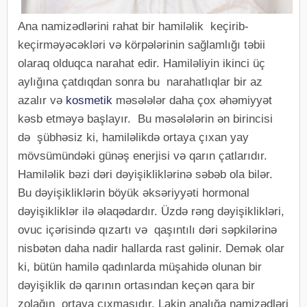
Ana namizədlərini rahat bir hamiləlik keçirib-
keçirməyəcəkləri və körpələrinin sağlamlığı təbii
olaraq olduqca narahat edir. Hamiləliyin ikinci üç
aylığına çatdıqdan sonra bu narahatlıqlar bir az
azalır və
kosmetik
məsələlər daha çox əhəmiyyət
kəsb etməyə başlayır. Bu məsələlərin ən birincisi
də şübhəsiz ki, hamiləlikdə ortaya çıxan yay
mövsümündəki günəş enerjisi və qarın çatlarıdır.
Hamiləlik bəzi dəri dəyişikliklərinə səbəb ola bilər.
Bu dəyişikliklərin böyük əksəriyyəti hormonal
dəyişikliklər ilə əlaqədardır. Üzdə rəng dəyişiklikləri,
ovuc içərisində qızartı və qaşıntılı dəri səpkilərinə
nisbətən daha nadir hallarda rast gəlinir. Demək olar
ki, bütün hamilə qadınlarda müşahidə olunan bir
dəyişiklik də qarının ortasından keçən qara bir
zolağın ortaya çıxmasıdır. Lakin analığa namizədləri