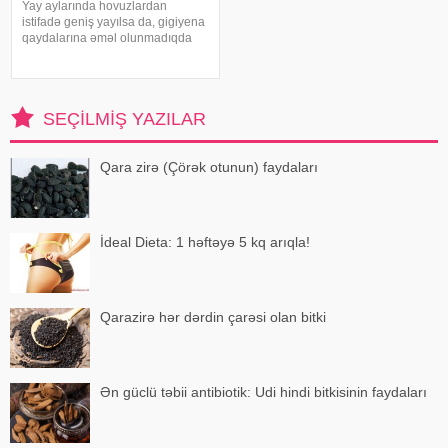
Yay aylarında hovuzlardan
istifadə geniş yayılsa da, gigiyena
qaydalarına əməl olunmadıqda
müxtəlif infeksiyalara yoluxma
riski artır. xəbər verir ki, hovuza
girməzdən əvvəl və çıxdıqdan
sonra duş qəbul etmək, hovuz
SEÇILMIŞ YAZILAR
kənarınd
Qara zirə (Çörək otunun) faydaları
İdeal Dieta: 1 həftəyə 5 kq arıqla!
Qarazirə hər dərdin çarəsi olan bitki
Ən güclü təbii antibiotik: Udi hindi bitkisinin faydaları