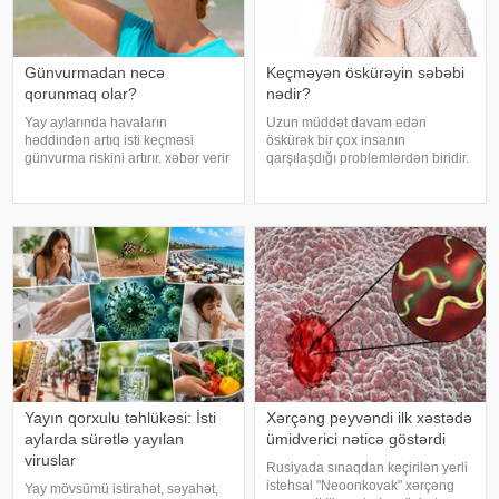
Günvurmadan necə
Keçməyən öskürəyin səbəbi
qorunmaq olar?
nədir?
Yay aylarında havaların
Uzun müddət davam edən
həddindən artıq isti keçməsi
öskürək bir çox insanın
günvurma riskini artırır. xəbər verir
qarşılaşdığı problemlərdən biridir.
ki, xüsusilə uşaqlar, yaşlılar,
Bəzən adi soyuqdəymədən sonra
xroniki xəstəliyi olan şəxslər və
yaranan öskürək həftələrlə davam
açıq havada çalışanlar daha
edə bilər. Lakin öskürəyin səbəbi
diqqətli olmalıdırlar.
hər zaman tənəffüs yolu
Günvurmadan qorunma
infeksiyası olmur
Yayın qorxulu təhlükəsi: İsti
Xərçəng peyvəndi ilk xəstədə
aylarda sürətlə yayılan
ümidverici nəticə göstərdi
viruslar
Rusiyada sınaqdan keçirilən yerli
istehsal "Neoonkovak" xərçəng
Yay mövsümü istirahət, səyahət,