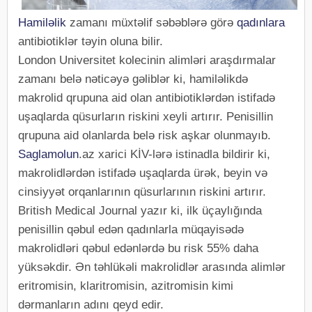
Hamiləlik
zamanı müxtəlif səbəblərə görə
qadınlara
antibiotiklər təyin oluna bilir.
London Universitet kolecinin alimləri araşdırmalar
zamanı belə nəticəyə gəliblər ki, hamiləlikdə
makrolid qrupuna aid olan antibiotiklərdən istifadə
uşaqlarda qüsurların riskini xeyli artırır. Penisillin
qrupuna aid olanlarda belə risk aşkar olunmayıb.
Saglamolun
.az xarici KİV-lərə istinadla bildirir ki,
makrolidlərdən istifadə uşaqlarda ürək, beyin və
cinsiyyət orqanlarının qüsurlarının riskini artırır.
British Medical Journal yazır ki, ilk üçaylığında
penisillin qəbul edən qadınlarla müqayisədə
makrolidləri qəbul edənlərdə bu risk 55% daha
yüksəkdir. Ən təhlükəli makrolidlər arasında alimlər
eritromisin, klaritromisin, azitromisin kimi
dərmanların adını qeyd edir.