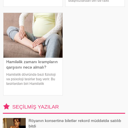
diaqnozlardan biri də raxit
körpəsinin ilk uğurlarını
xəstəliyidir. Bəzən həkim körpəni
qiymətləndirməyə kömək edəcək
müayinə edərək ona raxit
diaqnozu qoyur, körpəyə kalsium
preparatları və ya D vitamini
müalicəsini təyi
Hamiləlik zamanı krampların
qarşısını necə almalı?
Hamiləlik dövründə bəzi fizioloji
və psixoloji təsirlər baş verir. Bu
təsirlərdən biri Hamiləlik
Kramplarıdır. Xüsusilə hamiləliyin
ikinci trimestrində (təxminən 20
həftədən sonra) başlayan və bəzi
hallarda çox ağrılı ol
SEÇILMIŞ YAZILAR
Röyanın konsertinə biletlər rekord müddətdə satılıb
bitdi