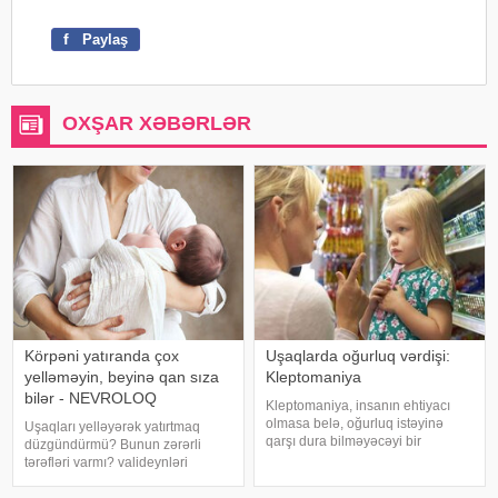
f
Paylaş
OXŞAR XƏBƏRLƏR
Körpəni yatıranda çox
Uşaqlarda oğurluq vərdişi:
yelləməyin, beyinə qan sıza
Kleptomaniya
bilər - NEVROLOQ
Kleptomaniya, insanın ehtiyacı
olmasa belə, oğurluq istəyinə
Uşaqları yelləyərək yatırtmaq
qarşı dura bilməyəcəyi bir
düzgündürmü? Bunun zərərli
vəziyyət olaraq təyin olunur. Ən
tərəfləri varmı? valideynləri
çox nəzarət problemi olan və
maraqlandıran bu suala cavab
yüksək impulsivliyi olan