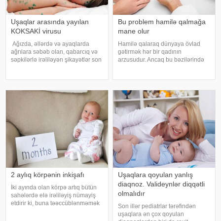
Uşaqlar arasında yayılan
Bu problem hamilə qalmağa
KOKSAKİ virusu
mane olur
Ağızda, əllərdə və ayaqlarda
Hamilə qalaraq dünyaya övlad
ağrılara səbəb olan, qabarcıq və
gətirmək hər bir qadının
səpkilərlə irəliləyən şikayətlər son
arzusudur. Ancaq bu bəzilərində
günlərdə uşaqlar arsında sıx rast
elə də asan həyata keçmir. Bəzi
gəlinən virus xəstəlikdir. Hər yaş
qadınlar uzunmüddət hamilə qala
qruplarında müşahidə olunsa da,
bilmir və ya düşüklə nəticələnir.
daha çox uşaqları hədə
Yaranan vəziyyətin səbəblərindən
bir
2 aylıq körpənin inkişafı
Uşaqlara qoyulan yanlış
diaqnoz. Valideynlər diqqətli
İki ayında olan körpə artıq bütün
olmalıdır
sahələrdə elə irəliləyiş nümayiş
etdirir ki, buna təəccüblənməmək
Son illər pediatrlar tərəfindən
mümkün deyil. saytının bu yazısı 2
uşaqlara ən çox qoyulan
aylıq körpəsi olan valideynlərə,