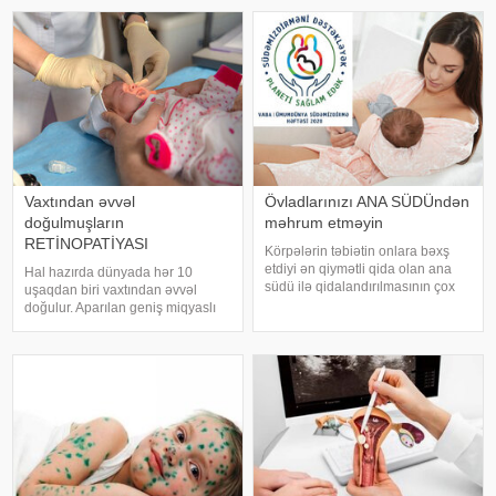
tapmağa çalışıb. Uşağı yatırtmaq
insanlarda rast gəlinir. Erkən
üçün ayaqda, adeyal və ya
uşaqlıq və yeniyetməli
beşikdə yelləmək üsullarından
istifadə edilir
Vaxtından əvvəl
Övladlarınızı ANA SÜDÜndən
doğulmuşların
məhrum etməyin
RETİNOPATİYASI
Körpələrin təbiətin onlara bəxş
etdiyi ən qiymətli qida olan ana
Hal hazırda dünyada hər 10
südü ilə qidalandırılmasının çox
uşaqdan biri vaxtından əvvəl
önəmli olduğu sübut edilmişdir.
doğulur. Aparılan geniş miqyaslı
Ana südünün əsas
elmi araşdırmalar və qabaqlayıcı
xüsusiyyətlərindən biri uşağın
tədbirlərə baxmayaraq vaxtından
yaşından və vəziyyətindən asılı
əvvəl doğuşların sayı günü-
olaraq dəyişilməsidir:
gündən artmaqdadır. Dünya
statistikasın